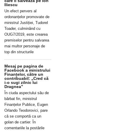
care îl salvează pe Ion
Iliescu
Un efect pervers al
ordonanțelor promovate de
ministrul Justiției, Tudorel
Toader, culminând cu
OUG7/2019, este crearea
premiselor pentru salvarea
mai multor personaje de
top din structurile
Mesaj pe pagina de
Facebook a ministrului
Finanțelor, către un
contribuabil: „Cred că
i-o sugi zilnic lui
Dragnea”
În ciuda aspectului său de
bărbat fin, ministrul
Finanțelor Publice, Eugen
Orlando Teodorovici, pare
că se comportă ca un
golan de cartier. În
comentariile la postările