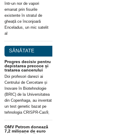
într-un nor de vapori
emanat prin fisurile
existente în stratul de
gheață ce înconjoară
Enceladus, un mic satelit
al
SĂNĂTATE
Progres decisiv pentru
depistarea precoce și
tratarea cancerului
Doi profesori danezi ai
Centrului de Cercetare și
Inovare în Biotehnologie
(BRIC) de la Universitatea
din Copenhaga, au inventat
un test genetic bazat pe
tehnologia CRISPR-Cas9,
OMV Petrom donează
7,2 milioane de euro