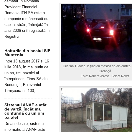
cămătar în România
Provident Financial
Romania IFN SA este o
companie românească cu
capital străin, înființată în
anul 2006 și înregistrată in
Registrul
Hoiturile din beciul SIF
Muntenia
Între 13 august 2017 și 16
Cristian Tudose, ieșind cu mașina sa din curtea L
iulie 2018, în mai puțin de
Creangă
un an, trei paznici ai
Foto: Robert Veress, Select News
întreprinderii Firos SA din
București, Bulevardul
Timișoara nr. 100,
Sistemul ANAF e atât
de varză, încât mă
confundă cu un om
paralel
De ani de zile, sistemul
informatic al ANAF este