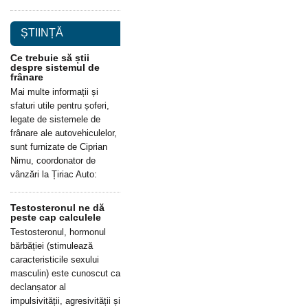
ȘTIINȚĂ
Ce trebuie să știi
despre sistemul de
frânare
Mai multe informații și
sfaturi utile pentru șoferi,
legate de sistemele de
frânare ale autovehiculelor,
sunt furnizate de Ciprian
Nimu, coordonator de
vânzări la Țiriac Auto:
Testosteronul ne dă
peste cap calculele
Testosteronul, hormonul
bărbăției (stimulează
caracteristicile sexului
masculin) este cunoscut ca
declanșator al
impulsivității, agresivității și