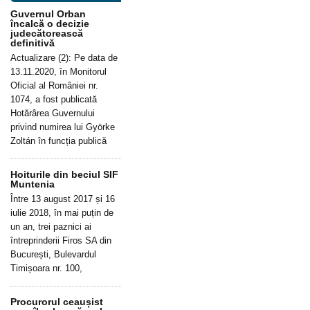
Guvernul Orban
încalcă o decizie
judecătorească
definitivă
Actualizare (2): Pe data de
13.11.2020, în Monitorul
Oficial al României nr.
1074, a fost publicată
Hotărârea Guvernului
privind numirea lui Györke
Zoltán în funcția publică
Hoiturile din beciul SIF
Muntenia
Între 13 august 2017 și 16
iulie 2018, în mai puțin de
un an, trei paznici ai
întreprinderii Firos SA din
București, Bulevardul
Timișoara nr. 100,
Procurorul ceaușist