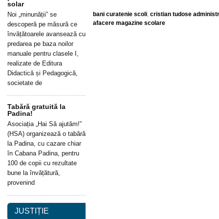
solar
Noi „minunății” se
bani curatenie scoli
,
cristian tudose administr
afacere magazine scolare
descoperă pe măsură ce
învățătoarele avansează cu
predarea pe baza noilor
manuale pentru clasele I,
realizate de Editura
Didactică și Pedagogică,
societate de
Tabără gratuită la
Padina!
Asociația „Hai Să ajutăm!”
(HSA) organizează o tabără
la Padina, cu cazare chiar
în Cabana Padina, pentru
100 de copii cu rezultate
bune la învățătură,
provenind
JUSTIȚIE