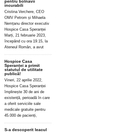
pentru bolnavii
incurabili
Cristina Verchere, CEO
OMV Petrom și Mihaela
Nemțanu director executiv
Hospice Casa Speranței
Marți, 21 februarie 2023,
începând cu ora 19.15, la
Ateneul Român, a avut
Hospice Casa
Speranței a primit
statutul de utilitate
publică!
Vineri, 22 aprilie 2022,
Hospice Casa Speranței
împlinește 30 de ani de
existență, perioadă în care
a oferit serviciile sale
medicale gratuite pentru
45.000 de pacienți,
S-a descoperit leacul