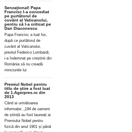
Senzațional! Papa
Francisc l-a concediat
pe purtătorul de
cuvânt al Vaticanului,
pentru că l-a criticat pe
Dan Diaconescu
Papa Francisc a luat foc,
după ce purtătorul de
cuvânt al Vaticanului,
preotul Federico Lombardi,
i-a îndemnat pe creștinii din
România să nu creadă
minciunile lui
Premiul Nobel pentru
titlu de știre a fost luat
de 1.Agerpres.ro din
2013
Când ai următoarea
informație: „194 de oameni
de știință au fost laureați ai
Premiului Nobel pentru
fizică din anul 1901 și până