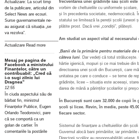
frecventarea unei grădinițe sau școli este 
Actualizare: La scurt timp
vorbim de cheltuielile cu uniformele școlare, 
de la publicare, articolul din
și în precedenta societate, nedemocratică. Î
Select News are ecouri.
statului se limitează la pereții școlii (uneori 
Surse guvernamentale ne-
plătite prost. Dacă vrei „condiții”, plătești.
au asigurat că situația „se
va rezolva”.
Am studiat un aspect vital al necesarului 
_____________________________________________________________
Actualizare Read more
„
Banii de la primărie pentru materiale de 
câteva luni
. Dar vedeți că totul strălucește
Mesaj pe pagina de
hârtie igienică, mopuri și ce mai trebuie din b
Facebook a ministrului
Finanțelor, către un
directoarea unei școli din București, care m
contribuabil: „Cred că
unitatea pe care o conduce – se teme de repre
i-o sugi zilnic lui
Dragnea”
grădinițe, licee – situația este aceeași, sta
12:55
darea de mână a părinților școlarilor și preșco
În ciuda aspectului său de
bărbat fin, ministrul
În București sunt cam 32.000 de copii în g
Finanțelor Publice, Eugen
școli și licee. Revin, în medie, peste 45.0
Orlando Teodorovici, pare
fiecare sector.
că se comportă ca un
golan de cartier. În
Sistemul de finanțare a cheltuielilor din școl
comentariile la postările
Guvernul alocă bani primăriilor, iar primăriile 
Directorii școlilor au responsabilități uriașe,