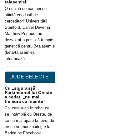
talasemiei!
O echipă de oameni de
știință condusă de
cercetătorii Universității
Stanford, Daniel Dever și
Matthew Porteus, au
dezvoltat o posibilă terapie
genetică pentru β-talasemie
(beta-talasemie),
informează
DUDE SELECTE
Cu „siguranșă”,
Parkinsonul lui Oreste
a cedat, „nu mai
tremură ca înainte”
Cei care v-ați întrebat ce
se întâmplă cu Oreste, de
ce nu mai apare la teve, de
ce nu se mai zburlește la
Badea pe Facebook