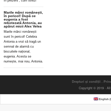
în prezent”, cum titrezi
Marile mărci românești,
în pericol! După ce
eugenia a fost
rebotezată Antonia, au
apărut micii Alex Velea
Marile mărci românești
sunt în pericol! Celebra
Antonia a vrut să tragă un
semnal de alarmă cu
biscuitele național,
eugenia. Acesta se
numește, mai nou, Antonia.
Drepturi și condiții
.
Princ
Copyright © 2019 · Al
English
(