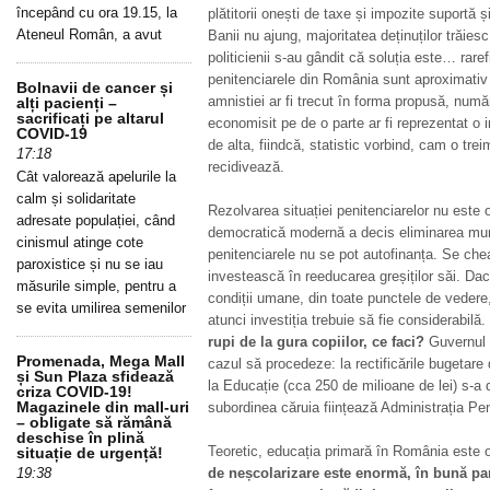
începând cu ora 19.15, la
plătitorii onești de taxe și impozite suportă ș
Ateneul Român, a avut
Banii nu ajung, majoritatea deținuților trăies
politicienii s-au gândit că soluția este… raref
penitenciarele din România sunt aproximativ
Bolnavii de cancer și
amnistiei ar fi trecut în forma propusă, număru
alți pacienți –
sacrificați pe altarul
economisit pe de o parte ar fi reprezentat o i
COVID-19
de alta, fiindcă, statistic vorbind, cam o treim
17:18
recidivează.
Cât valorează apelurile la
calm și solidaritate
Rezolvarea situației penitenciarelor nu este 
adresate populației, când
democratică modernă a decis eliminarea munc
cinismul atinge cote
penitenciarele nu se pot autofinanța. Se ch
paroxistice și nu se iau
investească în reeducarea greșiților săi. Dac
măsurile simple, pentru a
condiții umane, din toate punctele de vedere,
se evita umilirea semenilor
atunci investiția trebuie să fie considerabilă.
rupi de la gura copiilor, ce faci?
Guvernul 
Promenada, Mega Mall
cazul să procedeze: la rectificările bugetare 
și Sun Plaza sfidează
la Educație (cca 250 de milioane de lei) s-a d
criza COVID-19!
Magazinele din mall-uri
subordinea căruia ființează Administrația Pen
– obligate să rămână
deschise în plină
Teoretic, educația primară în România este ob
situație de urgență!
19:38
de neșcolarizare este enormă, în bună par