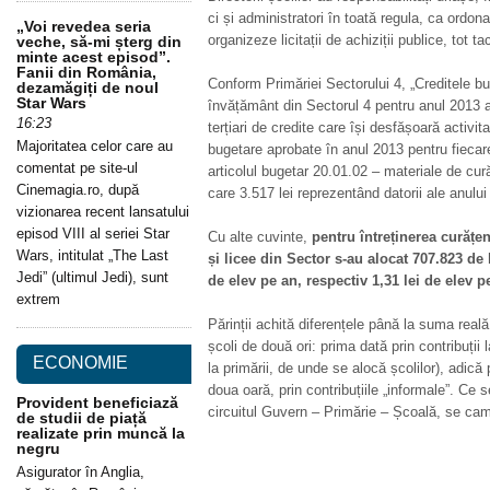
ci și administratori în toată regula, ca ordonat
„Voi revedea seria
organizeze licitații de achiziții publice, tot t
veche, să-mi șterg din
minte acest episod”.
Fanii din România,
Conform Primăriei Sectorului 4, „Creditele bu
dezamăgiți de noul
Star Wars
învățământ din Sectorul 4 pentru anul 2013 a
16:23
terțiari de credite care își desfășoară activit
Majoritatea celor care au
bugetare aprobate în anul 2013 pentru fiecare
comentat pe site-ul
articolul bugetar 20.01.02 – materiale de cură
Cinemagia.ro, după
care 3.517 lei reprezentând datorii ale anului
vizionarea recent lansatului
episod VIII al seriei Star
Cu alte cuvinte,
pentru întreținerea curățen
Wars, intitulat „The Last
și licee din Sector s-au alocat 707.823 de 
Jedi” (ultimul Jedi), sunt
de elev pe an, respectiv 1,31 lei de elev p
extrem
Părinții achită diferențele până la suma reală 
școli de două ori: prima dată prin contribuții
ECONOMIE
la primării, de unde se alocă școlilor), adică 
doua oară, prin contribuțiile „informale”. Ce 
Provident beneficiază
circuitul Guvern – Primărie – Școală, se cam
de studii de piață
realizate prin muncă la
negru
Asigurator în Anglia,