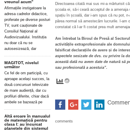
vreunul acum”
Directoarea citată mai sus mi-a mărturisit c
Afirmațiile instigatoare la
școala ei, să-i ceară acceptul de a amenaja 
adresa cadrelor didactice,
spațiu în școală, dar i-am spus că nu pot, n-a
proferate pe diverse posturi
părea normal să amestecăm lucrurile. I-am ofe
TV, sunt cauționate de
constatat că l-ar fi costat prea mult amenajar
Consiliul Național al
Audiovizualului. Instituția
Am întrebat la Biroul de Presă al Sectoru
nu doar că nu se
activitățile extraprofesionale ale domnului
autosesizează, dar
falsificat declarațiile de avere și de inte
aspectele sesizate de dvs. cu privire la 
această dată nu avem date de natură să p
MAGITOT, nivelul
următor
sau profesională a acestuia”.
Ce fel de om participă, cu
aproape același succes, la
două concursuri televizate
de mare audiență, dar cu
profiluri diferite, chiar dacă
Commen
ambele se bazează pe
Altă eroare în manualul
de matematică pentru
comments
clasa I: au încurcat
planetele din sistemul