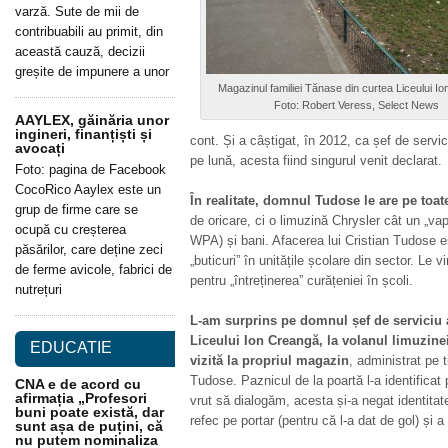
varză. Sute de mii de
contribuabili au primit, din
această cauză, decizii
greșite de impunere a unor
Magazinul familiei Tănase din curtea Liceului I
Foto: Robert Veress, Select News
AAYLEX, găinăria unor
ingineri, finanțiști și
cont. Și a câștigat, în 2012, ca șef de servic
avocați
pe lună, acesta fiind singurul venit declarat.
Foto: pagina de Facebook
CocoRico Aaylex este un
În realitate, domnul Tudose le are pe toat
grup de firme care se
de oricare, ci o limuzină Chrysler cât un „v
ocupă cu creșterea
WPA) și bani. Afacerea lui Cristian Tudose 
păsărilor, care deține zeci
„buticuri” în unitățile școlare din sector. Le vi
de ferme avicole, fabrici de
pentru „întreținerea” curățeniei în școli.
nutrețuri
L-am surprins pe domnul șef de serviciu a
Liceului Ion Creangă, la volanul limuzinei
EDUCATIE
vizită la propriul magazin
, administrat pe 
Tudose. Paznicul de la poartă l-a identifica
CNA e de acord cu
afirmația „Profesori
vrut să dialogăm, acesta și-a negat identitatea
buni poate există, dar
refec pe portar (pentru că l-a dat de gol) și a
sunt așa de puțini, că
nu putem nominaliza