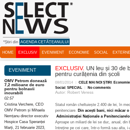
*Știri din
AGENDA CETĂȚEANULUI
HOME
EXCLUSIV
EVENIMENT
ECONOMIE
SOCIAL
EXTERN
EXCLUSIV.
UN leu și 30 de 
EVENIMENT
pentru curățenia din școli
OMV Petrom donează
08/01/2014
CELE MAI NOI ȘTIRI
,
Economie
7,2 milioane de euro
Social
,
SPECIAL
No comments
pentru bolnavii
Autor: Robert Veress
incurabili
02:57
Cristina Verchere, CEO
Statul român cheltuiește 2.400 de lei, în med
OMV Petrom și Mihaela
penitenciare.
Din acești bani, nici măcar o
Nemțanu director executiv
Administrației Naționale a Penitenciarelo
Hospice Casa Speranței
Aproape un miliard de lei se duc, anual, din ba
Marți, 21 februarie 2023,
întreține pe cei care, într-o formă sau alta, i