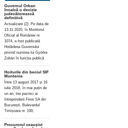
Guvernul Orban
încalcă o decizie
judecătorească
definitivă
Actualizare (2): Pe data de
13.11.2020, în Monitorul
Oficial al României nr.
1074, a fost publicată
Hotărârea Guvernului
privind numirea lui Györke
Zoltán în funcția publică
Hoiturile din beciul SIF
Muntenia
Între 13 august 2017 și 16
iulie 2018, în mai puțin de
un an, trei paznici ai
întreprinderii Firos SA din
București, Bulevardul
Timișoara nr. 100,
Procurorul ceaușist