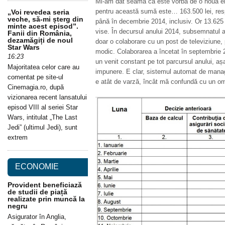
Mi-am dat seama că este vorba de o nouă ero
pentru această sumă este… 163.500 lei, respe
„Voi revedea seria
veche, să-mi șterg din
până în decembrie 2014, inclusiv. Or 13.625 d
minte acest episod”.
vise. În decursul anului 2014, subsemnatul 
Fanii din România,
dezamăgiți de noul
doar o colaborare cu un post de televiziune, 
Star Wars
modic. Colaborarea a încetat în septembrie 
16:23
un venit constant pe tot parcursul anului, aș
Majoritatea celor care au
impunere. E clar, sistemul automat de manag
comentat pe site-ul
e atât de varză, încât mă confundă cu un om
Cinemagia.ro, după
vizionarea recent lansatului
episod VIII al seriei Star
Wars, intitulat „The Last
Jedi” (ultimul Jedi), sunt
extrem
ECONOMIE
Provident beneficiază
de studii de piață
realizate prin muncă la
negru
Asigurator în Anglia,