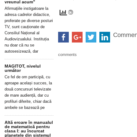
vreunul acum”
Afirmațiile instigatoare la
adresa cadrelor didactice,
proferate pe diverse posturi
TV, sunt cauționate de
Consiliul Național al
Commen
Audiovizualului. Instituția
nu doar că nu se
autosesizează, dar
comments
MAGITOT, nivelul
următor
Ce fel de om participă, cu
aproape același succes, la
două concursuri televizate
de mare audiență, dar cu
profiluri diferite, chiar dacă
ambele se bazează pe
Altă eroare în manualul
de matematică pentru
clasa I: au încurcat
planetele din sistemul