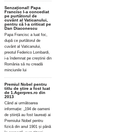
Senzațional! Papa
Francisc l-a concediat
pe purtătorul de
cuvânt al Vaticanului,
pentru că l-a criticat pe
Dan Diaconescu
Papa Francisc a luat foc,
după ce purtătorul de
cuvânt al Vaticanului,
preotul Federico Lombardi,
i-a îndemnat pe creștinii din
România să nu creadă
minciunile lui
Premiul Nobel pentru
titlu de știre a fost luat
de 1.Agerpres.ro din
2013
Când ai următoarea
informație: „194 de oameni
de știință au fost laureați ai
Premiului Nobel pentru
fizică din anul 1901 și până