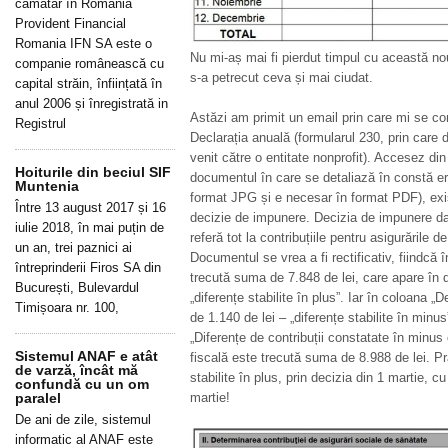
cămătar în România
Provident Financial
Romania IFN SA este o
Nu mi-aș mai fi pierdut timpul cu această n
companie românească cu
s-a petrecut ceva și mai ciudat.
capital străin, înființată în
anul 2006 și înregistrată in
Astăzi am primit un email prin care mi se co
Registrul
Declarația anuală (formularul 230, prin care 
venit către o entitate nonprofit). Accesez di
Hoiturile din beciul SIF
documentul în care se detaliază în constă e
Muntenia
format JPG și e necesar în format PDF), ex
Între 13 august 2017 și 16
decizie de impunere. Decizia de impunere da
iulie 2018, în mai puțin de
referă tot la contribuțiile pentru asigurările 
un an, trei paznici ai
Documentul se vrea a fi rectificativ, fiindcă 
întreprinderii Firos SA din
trecută suma de 7.848 de lei, care apare în d
București, Bulevardul
„diferențe stabilite în plus”. Iar în coloana 
Timișoara nr. 100,
de 1.140 de lei – „diferențe stabilite în minus”.
„Diferențe de contribuții constatate în minu
Sistemul ANAF e atât
fiscală este trecută suma de 8.988 de lei. Pr
de varză, încât mă
stabilite în plus, prin decizia din 1 martie, cu
confundă cu un om
paralel
martie!
De ani de zile, sistemul
informatic al ANAF este