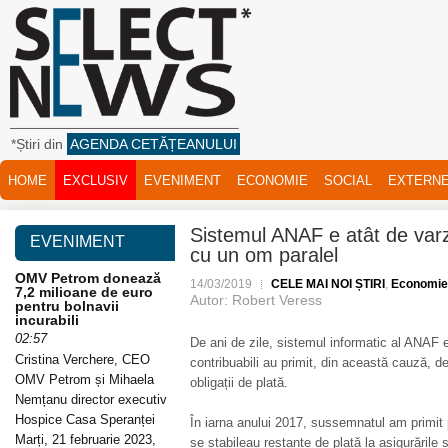
*Știri din
AGENDA CETĂȚEANULUI
HOME
EXCLUSIV
EVENIMENT
ECONOMIE
SOCIAL
EXTERN
Sistemul ANAF e atât de var
EVENIMENT
cu un om paralel
OMV Petrom donează
14/03/2019
CELE MAI NOI ȘTIRI
,
Economie
7,2 milioane de euro
Autor: Robert Veress
pentru bolnavii
incurabili
02:57
De ani de zile, sistemul informatic al ANAF 
Cristina Verchere, CEO
contribuabili au primit, din această cauză, d
OMV Petrom și Mihaela
obligații de plată.
Nemțanu director executiv
Hospice Casa Speranței
În iarna anului 2017, sussemnatul am primit p
Marți, 21 februarie 2023,
se stabileau restanțe de plată la asigurările