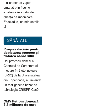
într-un nor de vapori
emanat prin fisurile
existente în stratul de
gheață ce înconjoară
Enceladus, un mic satelit
al
SĂNĂTATE
Progres decisiv pentru
depistarea precoce și
tratarea cancerului
Doi profesori danezi ai
Centrului de Cercetare și
Inovare în Biotehnologie
(BRIC) de la Universitatea
din Copenhaga, au inventat
un test genetic bazat pe
tehnologia CRISPR-Cas9,
OMV Petrom donează
7,2 milioane de euro