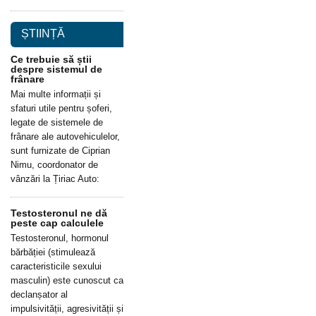
ȘTIINȚĂ
Ce trebuie să știi
despre sistemul de
frânare
Mai multe informații și
sfaturi utile pentru șoferi,
legate de sistemele de
frânare ale autovehiculelor,
sunt furnizate de Ciprian
Nimu, coordonator de
vânzări la Țiriac Auto:
Testosteronul ne dă
peste cap calculele
Testosteronul, hormonul
bărbăției (stimulează
caracteristicile sexului
masculin) este cunoscut ca
declanșator al
impulsivității, agresivității și