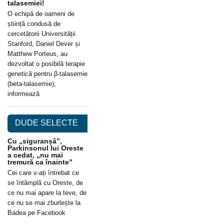
talasemiei!
O echipă de oameni de
știință condusă de
cercetătorii Universității
Stanford, Daniel Dever și
Matthew Porteus, au
dezvoltat o posibilă terapie
genetică pentru β-talasemie
(beta-talasemie),
informează
DUDE SELECTE
Cu „siguranșă”,
Parkinsonul lui Oreste
a cedat, „nu mai
tremură ca înainte”
Cei care v-ați întrebat ce
se întâmplă cu Oreste, de
ce nu mai apare la teve, de
ce nu se mai zburlește la
Badea pe Facebook