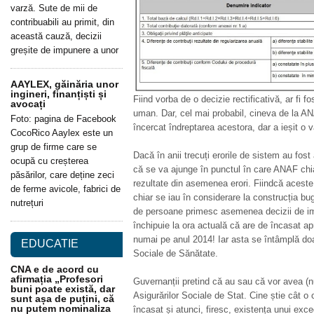
varză. Sute de mii de
contribuabili au primit, din
această cauză, decizii
greșite de impunere a unor
AAYLEX, găinăria unor
ingineri, finanțiști și
Fiind vorba de o decizie rectificativă, ar fi fo
avocați
uman. Dar, cel mai probabil, cineva de la AN
Foto: pagina de Facebook
încercat îndreptarea acestora, dar a ieșit o 
CocoRico Aaylex este un
grup de firme care se
Dacă în anii trecuți erorile de sistem au fos
ocupă cu creșterea
că se va ajunge în punctul în care ANAF ch
păsărilor, care deține zeci
rezultate din asemenea erori. Fiindcă aceste 
de ferme avicole, fabrici de
chiar se iau în considerare la construcția b
nutrețuri
de persoane primesc asemenea decizii de imp
închipuie la ora actuală că are de încasat ap
numai pe anul 2014! Iar asta se întâmplă doa
EDUCATIE
Sociale de Sănătate.
CNA e de acord cu
afirmația „Profesori
Guvernanții pretind că au sau că vor avea (n
buni poate există, dar
Asigurărilor Sociale de Stat. Cine știe cât 
sunt așa de puțini, că
nu putem nominaliza
încasat și atunci, firesc, existența unui exc