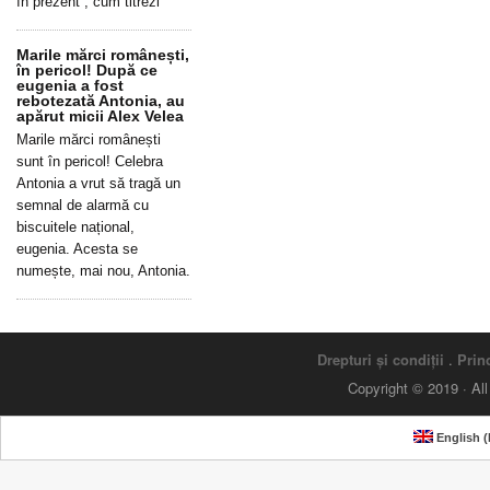
în prezent”, cum titrezi
Marile mărci românești,
în pericol! După ce
eugenia a fost
rebotezată Antonia, au
apărut micii Alex Velea
Marile mărci românești
sunt în pericol! Celebra
Antonia a vrut să tragă un
semnal de alarmă cu
biscuitele național,
eugenia. Acesta se
numește, mai nou, Antonia.
Drepturi și condiții
.
Princ
Copyright © 2019 · Al
English
(