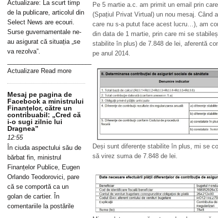
Actualizare: La scurt timp
Pe 5 martie a.c. am primit un email prin ca
de la publicare, articolul din
(Spațiul Privat Virtual) un nou mesaj. Când
Select News are ecouri.
care nu s-a putut face acest lucru…), am co
Surse guvernamentale ne-
din data de 1 martie, prin care mi se stabile
au asigurat că situația „se
stabilite în plus) de 7.848 de lei, aferentă co
va rezolva”.
pe anul 2014.
_____________________________________________________________
Actualizare Read more
Mesaj pe pagina de
Facebook a ministrului
Finanțelor, către un
contribuabil: „Cred că
i-o sugi zilnic lui
Dragnea”
12:55
Deși sunt diferențe stabilite în plus, mi se c
În ciuda aspectului său de
să virez suma de 7.848 de lei.
bărbat fin, ministrul
Finanțelor Publice, Eugen
Orlando Teodorovici, pare
că se comportă ca un
golan de cartier. În
comentariile la postările