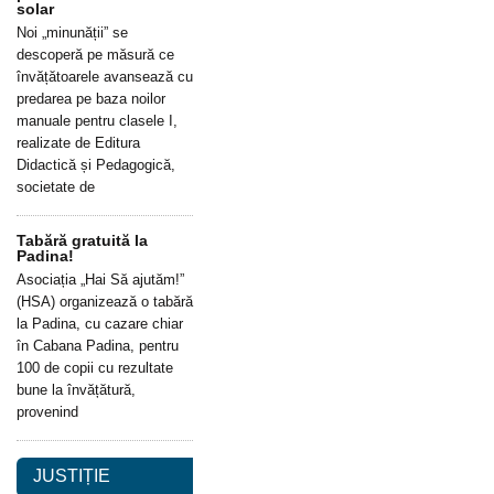
solar
Noi „minunății” se
descoperă pe măsură ce
învățătoarele avansează cu
predarea pe baza noilor
manuale pentru clasele I,
realizate de Editura
Didactică și Pedagogică,
societate de
Tabără gratuită la
Padina!
Asociația „Hai Să ajutăm!”
(HSA) organizează o tabără
la Padina, cu cazare chiar
în Cabana Padina, pentru
100 de copii cu rezultate
bune la învățătură,
provenind
JUSTIȚIE