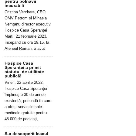
pentru bolnavii
incurabili
Cristina Verchere, CEO
OMV Petrom și Mihaela
Nemțanu director executiv
Hospice Casa Speranței
Marți, 21 februarie 2023,
începând cu ora 19.15, la
Ateneul Român, a avut
Hospice Casa
Speranței a primit
statutul de utilitate
publică!
Vineri, 22 aprilie 2022,
Hospice Casa Speranței
împlinește 30 de ani de
existență, perioadă în care
a oferit serviciile sale
medicale gratuite pentru
45.000 de pacienți,
S-a descoperit leacul