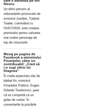
care îl salvează pe Ion
Iliescu
Un efect pervers al
ordonanțelor promovate de
ministrul Justiției, Tudorel
Toader, culminând cu
OUG7/2019, este crearea
premiselor pentru salvarea
mai multor personaje de
top din structurile
Mesaj pe pagina de
Facebook a ministrului
Finanțelor, către un
contribuabil: „Cred că
i-o sugi zilnic lui
Dragnea”
În ciuda aspectului său de
bărbat fin, ministrul
Finanțelor Publice, Eugen
Orlando Teodorovici, pare
că se comportă ca un
golan de cartier. În
comentariile la postările