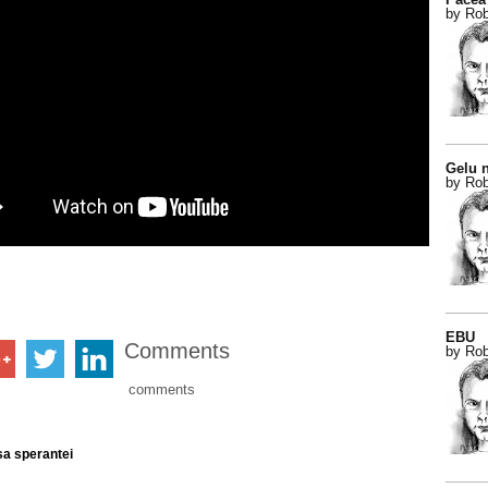
by Rob
Gelu n
by Rob
EBU
Comments
by Rob
comments
sa sperantei