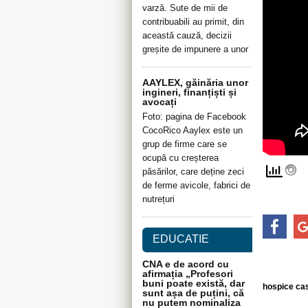
varză. Sute de mii de
contribuabili au primit, din
această cauză, decizii
greșite de impunere a unor
AAYLEX, găinăria unor
ingineri, finanțiști și
avocați
Foto: pagina de Facebook
CocoRico Aaylex este un
grup de firme care se
ocupă cu creșterea
păsărilor, care deține zeci
de ferme avicole, fabrici de
nutrețuri
EDUCATIE
CNA e de acord cu
afirmația „Profesori
buni poate există, dar
hospice ca
sunt așa de puțini, că
nu putem nominaliza