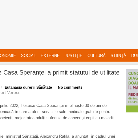
ONOMIE
SOCIAL
EXTERNE
JUSTIȚIE
CULTURĂ
ȘTIINȚĂ
DU
 Casa Speranței a primit statutul de utilitate
!
Eutanasia durerii
,
Sănătate
No comments
ert Veress
aprilie 2022, Hospice Casa Speranței împlinește 30 de ani de
perioadă în care a oferit serviciile sale medicale gratuite pentru
acienți, majoritatea adulți suferinzi de cancer și copii cu maladii
lie, ministrul Sănătății, Alexandru Rafila, a anunțat, în cadrul unei