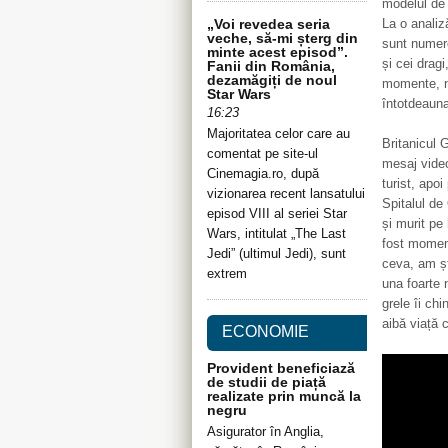
modelul de 
„Voi revedea seria
La o analiz
veche, să-mi șterg din
sunt numero
minte acest episod”.
și cei dragi
Fanii din România,
dezamăgiți de noul
momente, nu
Star Wars
întotdeauna
16:23
Majoritatea celor care au
Britanicul 
comentat pe site-ul
mesaj video
Cinemagia.ro, după
turist, apo
vizionarea recent lansatului
Spitalul de
episod VIII al seriei Star
și murit pe 
Wars, intitulat „The Last
fost momen
Jedi” (ultimul Jedi), sunt
ceva, am șt
extrem
una foarte 
grele îi ch
aibă viață 
ECONOMIE
Provident beneficiază
de studii de piață
realizate prin muncă la
negru
Asigurator în Anglia,