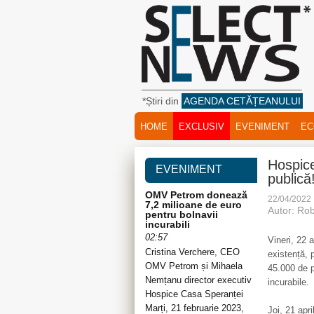
*Știri din
AGENDA CETĂȚEANULUI
HOME
EXCLUSIV
EVENIMENT
EC
Hospice
EVENIMENT
publică
OMV Petrom donează
22/04/2022
7,2 milioane de euro
Autor: Rob
pentru bolnavii
incurabili
02:57
Vineri, 22 
Cristina Verchere, CEO
existență, 
OMV Petrom și Mihaela
45.000 de p
Nemțanu director executiv
incurabile.
Hospice Casa Speranței
Marți, 21 februarie 2023,
Joi, 21 apri