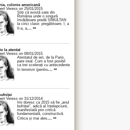
ia, colonie americană
ert Veress on 25/01/2015
Știți că există sate din
România unde o singură
învățătoare predă SIMULTAN
la cinci clase: pregătitoare, I, a
… ∞
II-a, a
ie la atentat
ert Veress on 08/01/2015
Atentatul de ieri, de la Paris,
pare ireal. Cum a fost posibil
ca trei scelerați cu antecedente
… ∞
în terorism (pentru
ufniței
ert Veress on 31/12/2014
Îmi doresc ca 2015 să fie „anul
bufniței”, adică al înțelepciunii,
manifestată prin critică
fundamentată, constructivă.
… ∞
Critica și mai ales