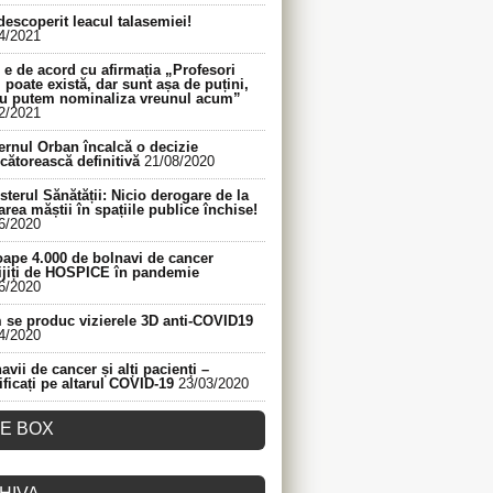
descoperit leacul talasemiei!
4/2021
e de acord cu afirmația „Profesori
 poate există, dar sunt așa de puțini,
nu putem nominaliza vreunul acum”
2/2021
rnul Orban încalcă o decizie
cătorească definitivă
21/08/2020
sterul Sănătății: Nicio derogare de la
area măștii în spațiile publice închise!
6/2020
ape 4.000 de bolnavi de cancer
ijiți de HOSPICE în pandemie
6/2020
se produc vizierele 3D anti-COVID19
4/2020
avii de cancer și alți pacienți –
ificați pe altarul COVID-19
23/03/2020
KE BOX