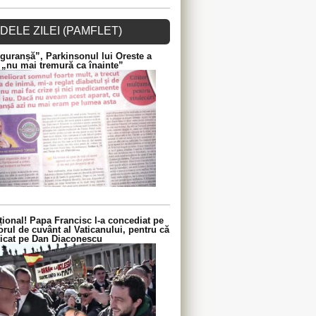
DELE ZILEI (PAMFLET)
guranșă”, Parkinsonul lui Oreste a
 „nu mai tremură ca înainte”
ional! Papa Francisc l-a concediat pe
orul de cuvânt al Vaticanului, pentru că
iticat pe Dan Diaconescu