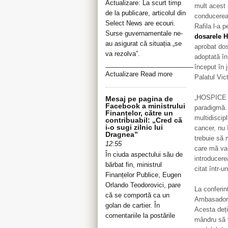
Actualizare: La scurt timp
mult acest 
de la publicare, articolul din
conducerea 
Select News are ecouri.
Rafila l-a 
Surse guvernamentale ne-
dosarele H
au asigurat că situația „se
aprobat dos
va rezolva”.
adoptată în
__________________________________
început în 
Actualizare Read more
Palatul Vict
„HOSPICE e
Mesaj pe pagina de
Facebook a ministrului
paradigmă. 
Finanțelor, către un
multidiscip
contribuabil: „Cred că
i-o sugi zilnic lui
cancer, nu 
Dragnea”
trebuie să 
12:55
care mă va 
În ciuda aspectului său de
introducerea
bărbat fin, ministrul
citat într-
Finanțelor Publice, Eugen
Orlando Teodorovici, pare
La conferin
că se comportă ca un
Ambasador a
golan de cartier. În
Acesta deți
comentariile la postările
mândru să v