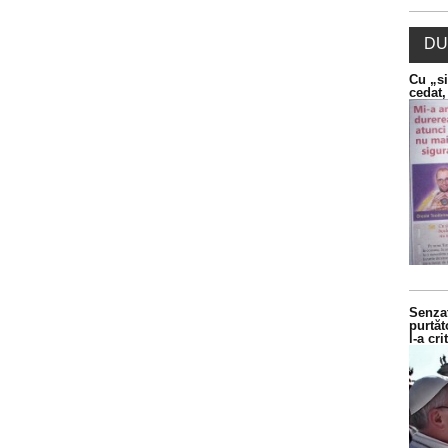
DU
Cu „si
cedat,
Senzaț
purtăt
l-a cr