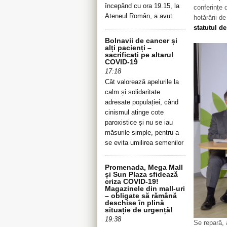
începând cu ora 19.15, la
conferințe 
Ateneul Român, a avut
hotărârii d
statutul de
Bolnavii de cancer și
alți pacienți –
sacrificați pe altarul
COVID-19
17:18
Cât valorează apelurile la
calm și solidaritate
adresate populației, când
cinismul atinge cote
paroxistice și nu se iau
măsurile simple, pentru a
se evita umilirea semenilor
Promenada, Mega Mall
și Sun Plaza sfidează
criza COVID-19!
Magazinele din mall-uri
– obligate să rămână
deschise în plină
situație de urgență!
19:38
Se repară, 