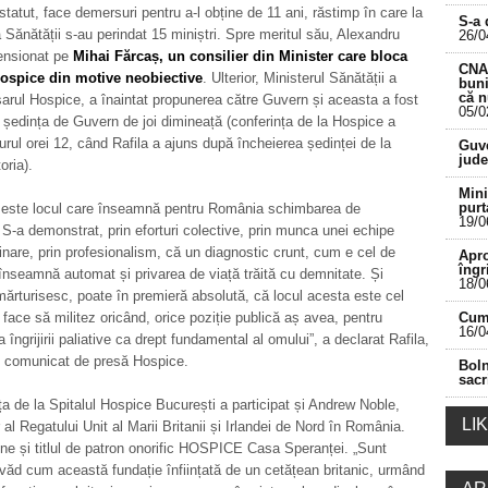
statut, face demersuri pentru a-l obține de 11 ani, răstimp în care la
S-a 
Sănătății s-au perindat 15 miniștri. Spre meritul său, Alexandru
26/0
pensionat pe
Mihai Fărcaș, un consilier din Minister care bloca
CNA 
ospice din motive neobiective
. Ulterior, Ministerul Sănătății a
buni
că 
arul Hospice, a înaintat propunerea către Guvern și aceasta a fost
05/0
 ședința de Guvern de joi dimineață (conferința de la Hospice a
___________________________________________
jurul orei 12, când Rafila a ajuns după încheierea ședinței de la
Guve
jude
oria).
Mini
purt
ste locul care înseamnă pentru România schimbarea de
19/0
S-a demonstrat, prin eforturi colective, prin munca unei echipe
linare, prin profesionalism, că un diagnostic crunt, cum e cel de
Apro
îngr
înseamnă automat și privarea de viață trăită cu demnitate. Și
18/0
mărturisesc, poate în premieră absolută, că locul acesta este cel
face să militez oricând, orice poziție publică aș avea, pentru
Cum 
16/0
 îngrijirii paliative ca drept fundamental al omului”, a declarat Rafila,
un comunicat de presă Hospice.
Boln
sacr
ța de la Spitalul Hospice București a participat și Andrew Noble,
LI
l Regatului Unit al Marii Britanii și Irlandei de Nord în România.
ne și titlul de patron onorific HOSPICE Casa Speranței. „Sunt
ăd cum această fundație înființată de un cetățean britanic, urmând