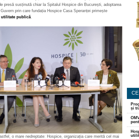
de presă susținută chiar la Spitalul Hospice din București, adoptarea
e Guvern prin care fundația Hospice Casa Speranței primește
 utilitate publică
.
CE
Prog
și t
OMV
pent
Hosp
util
astfel, o mare nedreptate: Hospice, organizația care merită cel mai