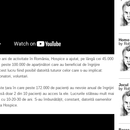
Homo 
by Rob
e ani de activitate în România, Hospice a ajutat, pe lângă cei 45.000
, peste 100.000 de aparținători care au beneficiat de îngrijire
cest lucru fiind posibil datorită tuturor celor care s-au implicat:
natori, voluntari.
Jocul
e țara în care peste 172.000 de pacienți au nevoie anual de îngrijiri
by Rob
însă doar 2 din 10 pacienți au acces la ele. Lucrurile stăteau mult mai
 cu 10-20-30 de ani. S-au îmbunătățit, constant, datorită oamenilor
la Hospice.
Pacea 