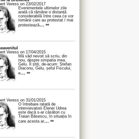
ert Veress on 23/02/2017
Evenimentele ultimelor zile
arată că rămâne o distanță
considerabilă între ceea ce vor
românii care au protestat / mai
… ∞
protestează
eavenitul
ert Veress on 17/04/2015
Mă văd nevoit să scriu, din
nou, despre simpatia mea,
Gelu. Îl știți, de-acum: Ștefan
Diaconu, Gelu, șeful Fiscului,
… ∞
e
ert Veress on 31/01/2015
O întrebare ratată de
intervievatorii Elenei Udrea
este dacă s-ar căsători cu
Traian Băsescu, în situația în
… ∞
care acesta ar