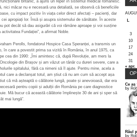
AR
funcționare britanic, a ajuns un reper în sistemul medical românesc.
ă, nici măcar nu e necesară una detaliată, se observă că beneficiile
AUGU
ase, cu impact pozitiv în viața celor direct afectați – pacienți, dar
, cei apropiați lor. Însă și asupra sistemului de sănătate. În aceste
L
 pot decât să dau asigurări că voi rămâne aproape și voi susține
 activitatea Fundației”, a afirmat Noble.
3
10
Graham Perolls, fondatorul Hospice Casa Speranței, a transmis un
17
, în care a povestit prima sa vizită în România, în anul 1975, ca
24
i pe cea din 1990: „Îmi amintesc că, după Revoluție, am mers la
31
 Oncologie din Brașov și am văzut un tânăr cu dureri severe, care a
« apr.
holurile spitalului, fără ca nimeni să îl ajute. Pentru mine, acela a
OPI
tul care a declanșat totul, am știut că nu am cum să accept așa
iut că mă așteaptă o călătorie lungă, poate și anevoioasă, dar era
Ce aș 
necesară pentru copiii și adulții din România pe care diagnostice
by Rob
inuie. Mă bucur că această călătorie împlinește 30 de ani și sper să
cât mai lungă”.
Răul p
by Rob