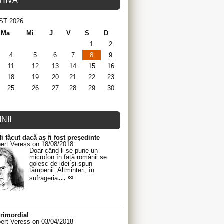
HIVA
ST 2026
Ma
Mi
J
V
S
D
1
2
4
5
6
7
8
9
11
12
13
14
15
16
18
19
20
21
22
23
25
26
27
28
29
30
NII
fi făcut dacă aș fi fost președinte
ert Veress on 18/08/2018
Doar când li se pune un
microfon în față românii se
golesc de idei și spun
tâmpenii. Altminteri, în
… ∞
sufrageria
rimordial
ert Veress on 03/04/2018