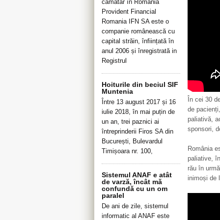
cămătar în România
Provident Financial
Romania IFN SA este o
companie românească cu
capital străin, înființată în
anul 2006 și înregistrată in
Registrul
Hoiturile din beciul SIF
Muntenia
În cei 30 d
Între 13 august 2017 și 16
de pacienți
iulie 2018, în mai puțin de
paliativă, a
un an, trei paznici ai
sponsori, do
întreprinderii Firos SA din
București, Bulevardul
România est
Timișoara nr. 100,
paliative, 
rău în urmă
Sistemul ANAF e atât
inimoși de 
de varză, încât mă
confundă cu un om
paralel
De ani de zile, sistemul
informatic al ANAF este