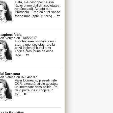
Gata, s-a descoperit sursa
răului primordial din societatea
românească. Acesta este
Protocolul. Cred că sunt șanse
… ∞
foarte mari (spre 99,99%)
sapiens fobia
ert Veress on 11/05/2017
Funcționarea normală a unui
stat, a unei societăți, are la
bază logica și bunul simț.
Logica presupune că orice
… ∞
lege
 lui Dorneanu
ert Veress on 07/04/2017
Valer Dorneanu, președintele
CCR, execută, zilele acestea,
un interesant dans politic. Pe
de o parte, dă cu copita în
… ∞
tot
de la Bruxelles