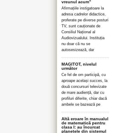
vreunul acum”
Afirmațiile instigatoare la
adresa cadrelor didactice,
proferate pe diverse posturi
TV, sunt cauționate de
Consiliul Național al
Audiovizualului. Instituția
nu doar că nu se
autosesizează, dar
MAGITOT, nivelul
următor
Ce fel de om participă, cu
aproape același succes, la
două concursuri televizate
de mare audiență, dar cu
profiluri diferite, chiar dacă
ambele se bazează pe
Altă eroare în manualul
de matematică pentru
clasa I: au încurcat
planetele din sistemul