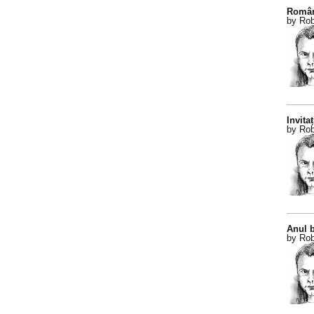
Român
by Rob
Invitaț
by Rob
Anul b
by Rob