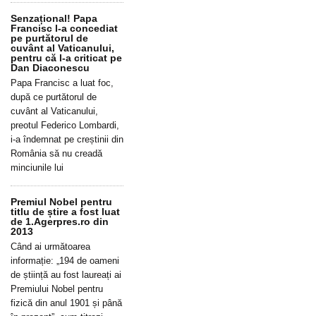
Senzațional! Papa
Francisc l-a concediat
pe purtătorul de
cuvânt al Vaticanului,
pentru că l-a criticat pe
Dan Diaconescu
Papa Francisc a luat foc,
după ce purtătorul de
cuvânt al Vaticanului,
preotul Federico Lombardi,
i-a îndemnat pe creștinii din
România să nu creadă
minciunile lui
Premiul Nobel pentru
titlu de știre a fost luat
de 1.Agerpres.ro din
2013
Când ai următoarea
informație: „194 de oameni
de știință au fost laureați ai
Premiului Nobel pentru
fizică din anul 1901 și până