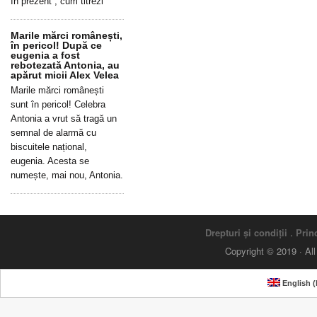
în prezent”, cum titrezi
Marile mărci românești,
în pericol! După ce
eugenia a fost
rebotezată Antonia, au
apărut micii Alex Velea
Marile mărci românești
sunt în pericol! Celebra
Antonia a vrut să tragă un
semnal de alarmă cu
biscuitele național,
eugenia. Acesta se
numește, mai nou, Antonia.
Drepturi și condiții
.
Princ
Copyright © 2019 · Al
English
(