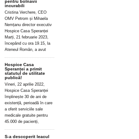
pentru bolnavii
incurabili
Cristina Verchere, CEO
OMV Petrom și Mihaela
Nemțanu director executiv
Hospice Casa Speranței
Marți, 21 februarie 2023,
începând cu ora 19.15, la
Ateneul Român, a avut
Hospice Casa
Speranței a primit
statutul de utilitate
publică!
Vineri, 22 aprilie 2022,
Hospice Casa Speranței
împlinește 30 de ani de
existență, perioadă în care
a oferit serviciile sale
medicale gratuite pentru
45.000 de pacienți,
S-a descoperit leacul