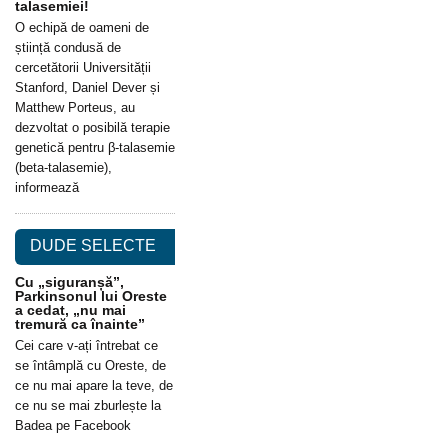
talasemiei!
O echipă de oameni de
știință condusă de
cercetătorii Universității
Stanford, Daniel Dever și
Matthew Porteus, au
dezvoltat o posibilă terapie
genetică pentru β-talasemie
(beta-talasemie),
informează
DUDE SELECTE
Cu „siguranșă”,
Parkinsonul lui Oreste
a cedat, „nu mai
tremură ca înainte”
Cei care v-ați întrebat ce
se întâmplă cu Oreste, de
ce nu mai apare la teve, de
ce nu se mai zburlește la
Badea pe Facebook