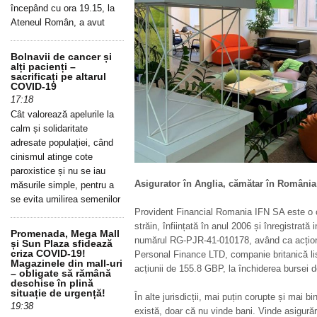
începând cu ora 19.15, la
Ateneul Român, a avut
Bolnavii de cancer și
alți pacienți –
sacrificați pe altarul
COVID-19
17:18
Cât valorează apelurile la
calm și solidaritate
adresate populației, când
cinismul atinge cote
paroxistice și nu se iau
Asigurator în Anglia, cămătar în România
măsurile simple, pentru a
se evita umilirea semenilor
Provident Financial Romania IFN SA este o
străin, înființată în anul 2006 și înregistrat
Promenada, Mega Mall
numărul RG-PJR-41-010178, având ca acționar
și Sun Plaza sfidează
criza COVID-19!
Personal Finance LTD, companie britanică li
Magazinele din mall-uri
acțiunii de 155.8 GBP, la închiderea bursei d
– obligate să rămână
deschise în plină
situație de urgență!
În alte jurisdicții, mai puțin corupte și mai 
19:38
există, doar că nu vinde bani. Vinde asigurăr