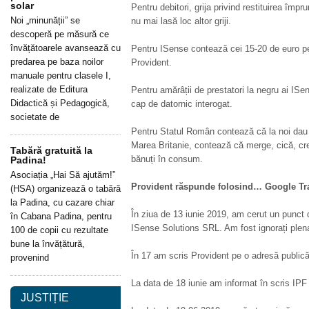
solar
Pentru debitori, grija privind restituirea împ
Noi „minunății” se
nu mai lasă loc altor griji.
descoperă pe măsură ce
învățătoarele avansează cu
Pentru ISense contează cei 15-20 de euro per
predarea pe baza noilor
Provident.
manuale pentru clasele I,
realizate de Editura
Pentru amărâții de prestatori la negru ai ISen
Didactică și Pedagogică,
cap de datornic interogat.
societate de
Pentru Statul Român contează că la noi dau b
Marea Britanie, contează că merge, cică, cr
Tabără gratuită la
bănuți în consum.
Padina!
Asociația „Hai Să ajutăm!”
Provident răspunde folosind… Google Tr
(HSA) organizează o tabără
la Padina, cu cazare chiar
În ziua de 13 iunie 2019, am cerut un punct d
în Cabana Padina, pentru
ISense Solutions SRL. Am fost ignorați plena
100 de copii cu rezultate
bune la învățătură,
În 17 am scris Provident pe o adresă publică
provenind
La data de 18 iunie am informat în scris IPF
JUSTIȚIE