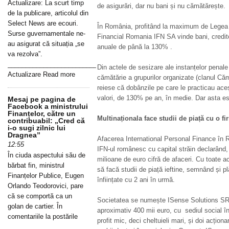
Actualizare: La scurt timp
de asigurări, dar nu bani și nu cămătărește.
de la publicare, articolul din
Select News are ecouri.
În România, profitând la maximum de Legea
Surse guvernamentale ne-
Financial Romania IFN SA vinde bani, credit
au asigurat că situația „se
anuale de până la 130% .
va rezolva”.
_____________________________________________________________
Din actele de sesizare ale instanțelor penale c
Actualizare Read more
cămătărie a grupurilor organizate (clanul Cămă
reiese că dobânzile pe care le practicau aceș
valori, de 130% pe an, în medie. Dar asta e
Mesaj pe pagina de
Facebook a ministrului
Finanțelor, către un
Multinaționala face studii de piață cu o f
contribuabil: „Cred că
i-o sugi zilnic lui
Dragnea”
Afacerea International Personal Finance în R
12:55
IFN-ul românesc cu capital străin declarând, 
În ciuda aspectului său de
milioane de euro cifră de afaceri. Cu toate 
bărbat fin, ministrul
să facă studii de piață ieftine, semnând și pl
Finanțelor Publice, Eugen
înființate cu 2 ani în urmă.
Orlando Teodorovici, pare
că se comportă ca un
Societatea se numește ISense Solutions SRL,
golan de cartier. În
aproximativ 400 mii euro, cu sediul social în
comentariile la postările
profit mic, deci cheltuieli mari, și doi acțio