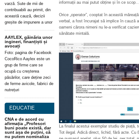
informații au mai putut obține și în ce scop
varză. Sute de mii de
contribuabili au primit, din
Orice „operator”, cooptat în această măreață
această cauză, decizii
verbal, a fost încurajat să implice în cauză a
greșite de impunere a unor
oameni cărora nimeni nu le-a verificat cazier
sănătate mintală.
AAYLEX, găinăria unor
ingineri, finanțiști și
avocați
Foto: pagina de Facebook
CocoRico Aaylex este un
grup de firme care se
ocupă cu creșterea
păsărilor, care deține zeci
de ferme avicole, fabrici de
nutrețuri
EDUCATIE
CNA e de acord cu
afirmația „Profesori
La finalul acestui exemplar studiu de piață, toti
buni poate există, dar
sunt așa de puțini, că
Tot ilegal. Adică direct, lichid, fără acte. Cu
nu putem nominaliza
pe numarul apelat, plus 50 de lei, per total, p