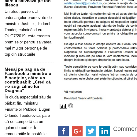
care îl salvează pe Ion
Iliescu
Un efect pervers al
ordonanțelor promovate de
ministrul Justiției, Tudorel
Toader, culminând cu
OUG7/2019, este crearea
premiselor pentru salvarea
mai multor personaje de
top din structurile
Mesaj pe pagina de
Facebook a ministrului
Finanțelor, către un
contribuabil: „Cred că
i-o sugi zilnic lui
Dragnea”
În ciuda aspectului său de
bărbat fin, ministrul
Finanțelor Publice, Eugen
Orlando Teodorovici, pare
că se comportă ca un
Commen
golan de cartier. În
comentariile la postările