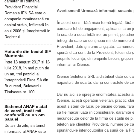
cămătar în România
Provident Financial
Avertisment! Urmează informații șocante
Romania IFN SA este o
companie românească cu
În acest sens, fără nicio formă legală, fără
capital străin, înființată în
oarecare fel de angajament, aplicanții la un 
anul 2006 și înregistrată in
la cea de-a doua întâlnire, au primit, pe adr
Registrul
întregi de date ce conțineau mii de numere de
Provident, date și sume angajate. La numer
Hoiturile din beciul SIF
spunând ca sunt de la Provident, folosindu-și
Muntenia
propriile locuințe, din propriile birouri, grupur
Între 13 august 2017 și 16
informali ai ISense.
iulie 2018, în mai puțin de
un an, trei paznici ai
ISense Solutions SRL a distribuit date cu car
întreprinderii Firos SA din
năpăstuiti de soartă, dar și contractele de cr
București, Bulevardul
Timișoara nr. 100,
Dar nu aici se oprește enormitatea acestui a
ISense, acești operatori veleitari, practic cla
Sistemul ANAF e atât
acest sistem de lucru pe oricine doreau, fără
de varză, încât mă
să fie măcar luată în considerare, darămite
confundă cu un om
necunoscute celor de la firma de studii de p
paralel
telefon ale clienților Provident, numere pe c
De ani de zile, sistemul
spunându-le interlocutorilor că sună de la P
informatic al ANAF este