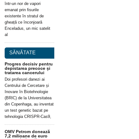
într-un nor de vapori
emanat prin fisurile
existente în stratul de
gheață ce înconjoară
Enceladus, un mic satelit
al
SĂNĂTATE
Progres decisiv pentru
depistarea precoce și
tratarea cancerului
Doi profesori danezi ai
Centrului de Cercetare și
Inovare în Biotehnologie
(BRIC) de la Universitatea
din Copenhaga, au inventat
un test genetic bazat pe
tehnologia CRISPR-Cas9,
OMV Petrom donează
7,2 milioane de euro