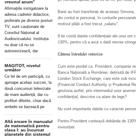
vreunul acum”
Afirmațiile instigatoare la
Banii au fost transferați de aceeași Simona,
adresa cadrelor didactice,
din contul ei personal, în conturile persoanel
proferate pe diverse posturi
motivul plății a fost trecut „salariu”.
TV, sunt cauționate de
Consiliul Național al
8 lei costă datele confidențiale ale unui om
Audiovizualului. Instituția
130%, pentru că a avut o dată nevoie stringe
nu doar că nu se
autosesizează, dar
Câteva întrebări retorice
MAGITOT, nivelul
Cum este posibil ca Provident, companie re
următor
Banca Națională a României, deținută de IFP,
Ce fel de om participă, cu
London Stock Exchange, care este sub inci
aproape același succes, la
(Financial Conduct Authority și Prudential R
două concursuri televizate
gestiona astfel, prin intermediul unor asemen
de mare audiență, dar cu
confidențial, descrise ca atare de lege?
profiluri diferite, chiar dacă
ambele se bazează pe
Nu sunt importante datele cu caracter perso
Pentru Provident contează dobânda de 130% 
Altă eroare în manualul
de matematică pentru
investiției.
clasa I: au încurcat
planetele din sistemul