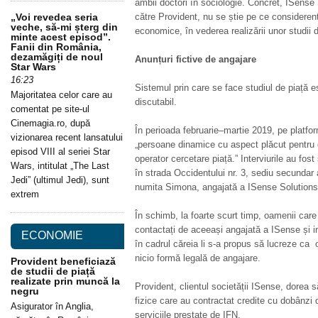
ambii doctori în sociologie. Concret, ISense
„Voi revedea seria
către Provident, nu se știe pe ce considerent
veche, să-mi șterg din
economice, în vederea realizării unor studii d
minte acest episod”.
Fanii din România,
dezamăgiți de noul
Anunțuri fictive de angajare
Star Wars
16:23
Sistemul prin care se face studiul de piață e
Majoritatea celor care au
discutabil.
comentat pe site-ul
Cinemagia.ro, după
În perioada februarie–martie 2019, pe platf
vizionarea recent lansatului
„persoane dinamice cu aspect plăcut pentru
episod VIII al seriei Star
operator cercetare piață.” Interviurile au fost
Wars, intitulat „The Last
în strada Occidentului nr. 3, sediu secundar 
Jedi” (ultimul Jedi), sunt
numita Simona, angajată a ISense Solutions. 
extrem
În schimb, la foarte scurt timp, oamenii care 
contactați de aceeași angajată a ISense și inv
ECONOMIE
în cadrul căreia li s-a propus să lucreze ca o
nicio formă legală de angajare.
Provident beneficiază
de studii de piață
realizate prin muncă la
Provident, clientul societății ISense, dorea s
negru
fizice care au contractat credite cu dobânzi
Asigurator în Anglia,
serviciile prestate de IFN.