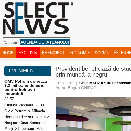
*Știri din
AGENDA CETĂȚEANULUI
HOME
EXCLUSIV
EVENIMENT
ECONOMIE
SOCIAL
EXTERN
Provident beneficiază de studi
EVENIMENT
prin muncă la negru
OMV Petrom donează
01/07/2019
CELE MAI NOI ȘTIRI
,
Economie
7,2 milioane de euro
Autor: Eugen CHIRACU
pentru bolnavii
incurabili
02:57
Cristina Verchere, CEO
OMV Petrom și Mihaela
Nemțanu director executiv
Hospice Casa Speranței
Marți, 21 februarie 2023,