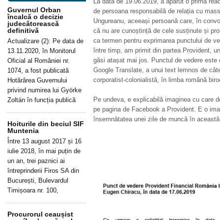
La data de 19.06.2019, a apărut o primă rea
Guvernul Orban
de persoana responsabilă de relația cu mas
încalcă o decizie
Ungureanu, aceeași persoană care, în convorb
judecătorească
definitivă
că nu are cunoștință de cele susținute și prob
ca termen pentru exprimarea punctului de ve
Actualizare (2): Pe data de
între timp, am primit din partea Provident, u
13.11.2020, în Monitorul
găsi atașat mai jos. Punctul de vedere este 
Oficial al României nr.
Google Translate, a unui text lemnos de câte
1074, a fost publicată
corporatist-colonialistă, în limba română bir
Hotărârea Guvernului
privind numirea lui Györke
Pe undeva, e explicabilă imaginea cu care d
Zoltán în funcția publică
pe pagina de Facebook a Provident. E o ima
însemnătatea unei zile de muncă în această i
Hoiturile din beciul SIF
Muntenia
Între 13 august 2017 și 16
iulie 2018, în mai puțin de
un an, trei paznici ai
întreprinderii Firos SA din
București, Bulevardul
Timișoara nr. 100,
Procurorul ceaușist