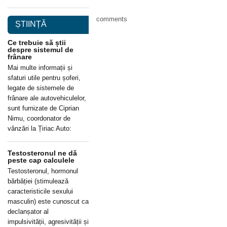
comments
ȘTIINȚĂ
Ce trebuie să știi
despre sistemul de
frânare
Mai multe informații și
sfaturi utile pentru șoferi,
legate de sistemele de
frânare ale autovehiculelor,
sunt furnizate de Ciprian
Nimu, coordonator de
vânzări la Țiriac Auto:
Testosteronul ne dă
peste cap calculele
Testosteronul, hormonul
bărbăției (stimulează
caracteristicile sexului
masculin) este cunoscut ca
declanșator al
impulsivității, agresivității și