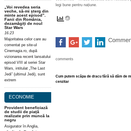
legi bune pentru națiune.
„Voi revedea seria
veche, să-mi șterg din
minte acest episod”.
Fanii din România,
dezamăgiți de noul
Star Wars
16:23
Majoritatea celor care au
Commen
comentat pe site-ul
Cinemagia.ro, după
vizionarea recent lansatului
comments
episod VIII al seriei Star
Wars, intitulat „The Last
Jedi” (ultimul Jedi), sunt
Cum putem scăpa de dracu fără să dăm de 
extrem
cenzitar
ECONOMIE
Provident beneficiază
de studii de piață
realizate prin muncă la
negru
Asigurator în Anglia,