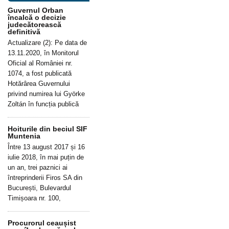
Guvernul Orban
încalcă o decizie
judecătorească
definitivă
Actualizare (2): Pe data de
13.11.2020, în Monitorul
Oficial al României nr.
1074, a fost publicată
Hotărârea Guvernului
privind numirea lui Györke
Zoltán în funcția publică
Hoiturile din beciul SIF
Muntenia
Între 13 august 2017 și 16
iulie 2018, în mai puțin de
un an, trei paznici ai
întreprinderii Firos SA din
București, Bulevardul
Timișoara nr. 100,
Procurorul ceaușist