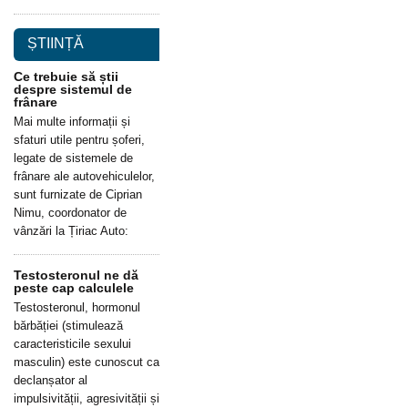
ȘTIINȚĂ
Ce trebuie să știi
despre sistemul de
frânare
Mai multe informații și
sfaturi utile pentru șoferi,
legate de sistemele de
frânare ale autovehiculelor,
sunt furnizate de Ciprian
Nimu, coordonator de
vânzări la Țiriac Auto:
Testosteronul ne dă
peste cap calculele
Testosteronul, hormonul
bărbăției (stimulează
caracteristicile sexului
masculin) este cunoscut ca
declanșator al
impulsivității, agresivității și