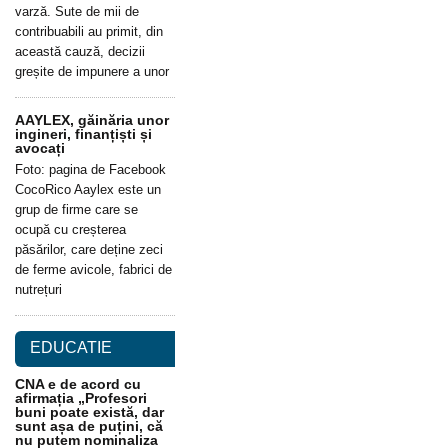
varză. Sute de mii de
contribuabili au primit, din
această cauză, decizii
greșite de impunere a unor
AAYLEX, găinăria unor
ingineri, finanțiști și
avocați
Foto: pagina de Facebook
CocoRico Aaylex este un
grup de firme care se
ocupă cu creșterea
păsărilor, care deține zeci
de ferme avicole, fabrici de
nutrețuri
EDUCATIE
CNA e de acord cu
afirmația „Profesori
buni poate există, dar
sunt așa de puțini, că
nu putem nominaliza