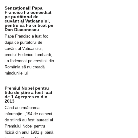
Senzațional! Papa
Francisc l-a concediat
pe purtătorul de
cuvânt al Vaticanului,
pentru că l-a criticat pe
Dan Diaconescu
Papa Francisc a luat foc,
după ce purtătorul de
cuvânt al Vaticanului,
preotul Federico Lombardi,
i-a îndemnat pe creștinii din
România să nu creadă
minciunile lui
Premiul Nobel pentru
titlu de știre a fost luat
de 1.Agerpres.ro din
2013
Când ai următoarea
informație: „194 de oameni
de știință au fost laureați ai
Premiului Nobel pentru
fizică din anul 1901 și până