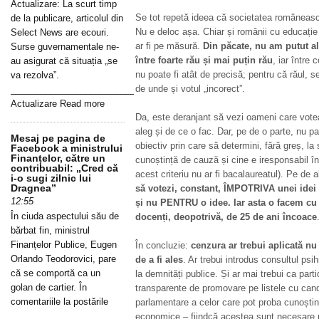
Actualizare: La scurt timp
Se tot repetă ideea că societatea românească 
de la publicare, articolul din
Nu e deloc așa. Chiar și românii cu educație
Select News are ecouri.
ar fi pe măsură.
Din păcate, nu am putut al
Surse guvernamentale ne-
între foarte rău și mai puțin rău
, iar între 
au asigurat că situația „se
nu poate fi atât de precisă; pentru că răul, se
va rezolva”.
de unde și votul „incorect”.
_____________________________________________________________
Actualizare Read more
Da, este deranjant să vezi oameni care vote
aleg și de ce o fac. Dar, pe de o parte, nu par
Mesaj pe pagina de
obiectiv prin care să determini, fără greș, la
Facebook a ministrului
Finanțelor, către un
cunoștință de cauză și cine e iresponsabil în
contribuabil: „Cred că
acest criteriu nu ar fi bacalaureatul). Pe de a
i-o sugi zilnic lui
Dragnea”
să votezi, constant, ÎMPOTRIVA unei idei (
12:55
și nu PENTRU o idee. Iar asta o facem cu to
În ciuda aspectului său de
docenți, deopotrivă, de 25 de ani încoace
bărbat fin, ministrul
Finanțelor Publice, Eugen
În concluzie:
cenzura ar trebui aplicată nu 
Orlando Teodorovici, pare
de a fi ales
. Ar trebui introdus consultul psih
că se comportă ca un
la demnități publice. Și ar mai trebui ca par
golan de cartier. În
transparente de promovare pe listele cu candi
comentariile la postările
parlamentare a celor care pot proba cunoștințe
economice – fiindcă acestea sunt necesare p