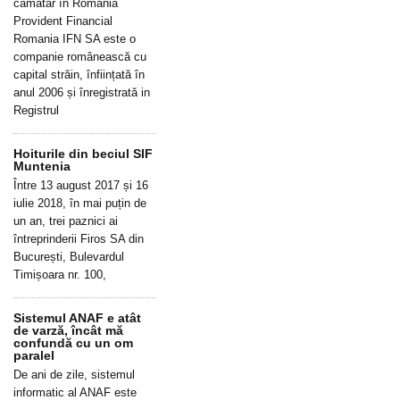
cămătar în România
Provident Financial
Romania IFN SA este o
companie românească cu
capital străin, înființată în
anul 2006 și înregistrată in
Registrul
Hoiturile din beciul SIF
Muntenia
Între 13 august 2017 și 16
iulie 2018, în mai puțin de
un an, trei paznici ai
întreprinderii Firos SA din
București, Bulevardul
Timișoara nr. 100,
Sistemul ANAF e atât
de varză, încât mă
confundă cu un om
paralel
De ani de zile, sistemul
informatic al ANAF este