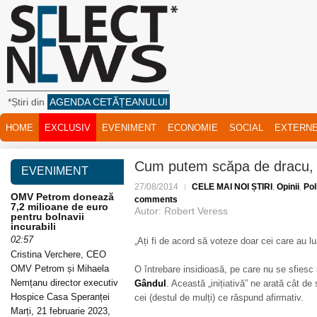
*Știri din
AGENDA CETĂȚEANULUI
HOME
EXCLUSIV
EVENIMENT
ECONOMIE
SOCIAL
EXTERN
Cum putem scăpa de dracu, 
EVENIMENT
27/08/2014
CELE MAI NOI ȘTIRI
,
Opinii
,
Pol
OMV Petrom donează
comments
7,2 milioane de euro
Autor: Robert Veress
pentru bolnavii
incurabili
02:57
„Ați fi de acord să voteze doar cei care au l
Cristina Verchere, CEO
OMV Petrom și Mihaela
O întrebare insidioasă, pe care nu se sfiesc 
Nemțanu director executiv
Gândul
. Această „inițiativă” ne arată cât de
Hospice Casa Speranței
cei (destul de mulți) ce răspund afirmativ.
Marți, 21 februarie 2023,