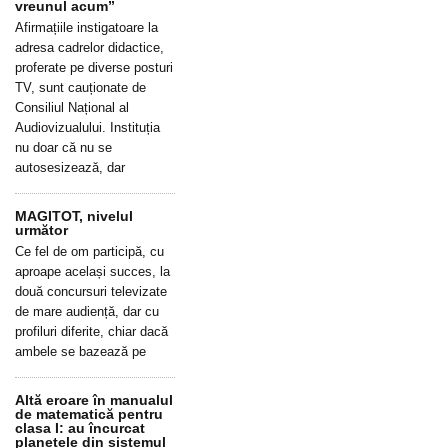
vreunul acum”
Afirmațiile instigatoare la
adresa cadrelor didactice,
proferate pe diverse posturi
TV, sunt cauționate de
Consiliul Național al
Audiovizualului. Instituția
nu doar că nu se
autosesizează, dar
MAGITOT, nivelul
următor
Ce fel de om participă, cu
aproape același succes, la
două concursuri televizate
de mare audiență, dar cu
profiluri diferite, chiar dacă
ambele se bazează pe
Altă eroare în manualul
de matematică pentru
clasa I: au încurcat
planetele din sistemul