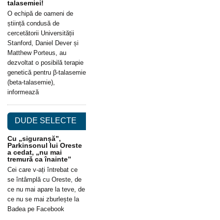
talasemiei!
O echipă de oameni de
știință condusă de
cercetătorii Universității
Stanford, Daniel Dever și
Matthew Porteus, au
dezvoltat o posibilă terapie
genetică pentru β-talasemie
(beta-talasemie),
informează
DUDE SELECTE
Cu „siguranșă”,
Parkinsonul lui Oreste
a cedat, „nu mai
tremură ca înainte”
Cei care v-ați întrebat ce
se întâmplă cu Oreste, de
ce nu mai apare la teve, de
ce nu se mai zburlește la
Badea pe Facebook