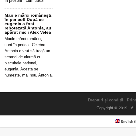
în prezent”, cum titrezi
Marile mărci românești,
în pericol! După ce
eugenia a fost
rebotezată Antonia, au
apărut micii Alex Velea
Marile mărci românești
sunt în pericol! Celebra
Antonia a vrut să tragă un
semnal de alarmă cu
biscuitele național,
eugenia. Acesta se
numește, mai nou, Antonia.
Drepturi și condiții
.
Princ
Copyright © 2019 · Al
English
(