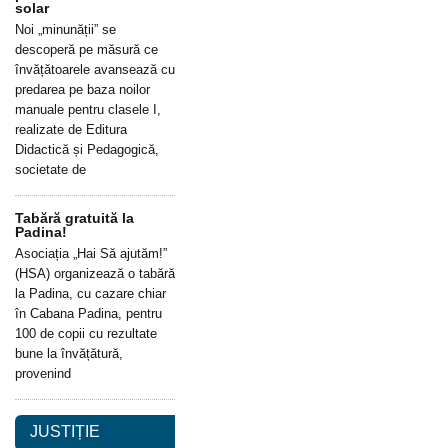
solar
Noi „minunății” se
descoperă pe măsură ce
învățătoarele avansează cu
predarea pe baza noilor
manuale pentru clasele I,
realizate de Editura
Didactică și Pedagogică,
societate de
Tabără gratuită la
Padina!
Asociația „Hai Să ajutăm!”
(HSA) organizează o tabără
la Padina, cu cazare chiar
în Cabana Padina, pentru
100 de copii cu rezultate
bune la învățătură,
provenind
JUSTIȚIE