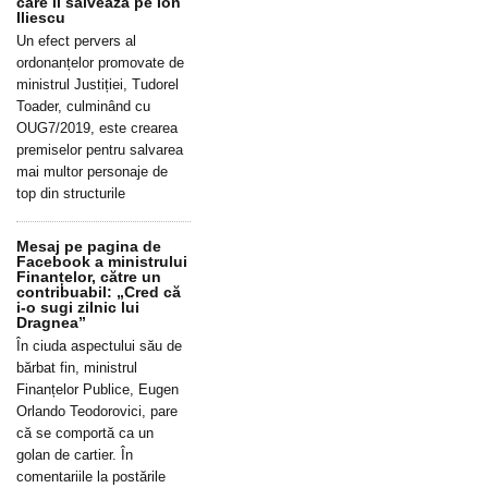
care îl salvează pe Ion
Iliescu
Un efect pervers al
ordonanțelor promovate de
ministrul Justiției, Tudorel
Toader, culminând cu
OUG7/2019, este crearea
premiselor pentru salvarea
mai multor personaje de
top din structurile
Mesaj pe pagina de
Facebook a ministrului
Finanțelor, către un
contribuabil: „Cred că
i-o sugi zilnic lui
Dragnea”
În ciuda aspectului său de
bărbat fin, ministrul
Finanțelor Publice, Eugen
Orlando Teodorovici, pare
că se comportă ca un
golan de cartier. În
comentariile la postările