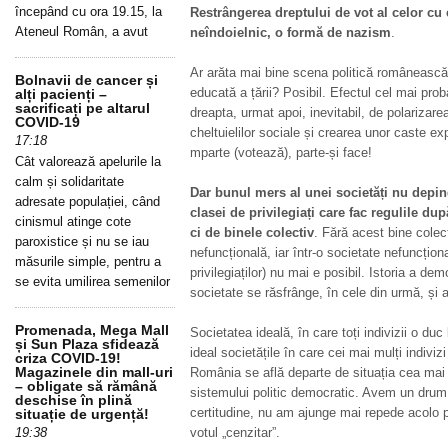
începând cu ora 19.15, la
Restrângerea dreptului de vot al celor cu
Ateneul Român, a avut
neîndoielnic, o formă de nazism
.
Ar arăta mai bine scena politică românească
Bolnavii de cancer și
educată a țării? Posibil. Efectul cel mai prob
alți pacienți –
sacrificați pe altarul
dreapta, urmat apoi, inevitabil, de polarizare
COVID-19
cheltuielilor sociale și crearea unor caste exp
17:18
mparte (votează), parte-și face!
Cât valorează apelurile la
calm și solidaritate
Dar bunul mers al unei societăți nu depind
adresate populației, când
clasei de privilegiați care fac regulile du
cinismul atinge cote
ci de binele colectiv
. Fără acest bine colec
paroxistice și nu se iau
nefuncțională, iar într-o societate nefuncționa
măsurile simple, pentru a
privilegiaților) nu mai e posibil. Istoria a dem
se evita umilirea semenilor
societate se răsfrânge, în cele din urmă, și 
Promenada, Mega Mall
Societatea ideală, în care toți indivizii o du
și Sun Plaza sfidează
ideal societățile în care cei mai mulți indivi
criza COVID-19!
Magazinele din mall-uri
România se află departe de situația cea mai b
– obligate să rămână
sistemului politic democratic. Avem un drum 
deschise în plină
certitudine, nu am ajunge mai repede acolo p
situație de urgență!
19:38
votul „cenzitar”.