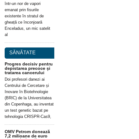
într-un nor de vapori
emanat prin fisurile
existente în stratul de
gheață ce înconjoară
Enceladus, un mic satelit
al
SĂNĂTATE
Progres decisiv pentru
depistarea precoce și
tratarea cancerului
Doi profesori danezi ai
Centrului de Cercetare și
Inovare în Biotehnologie
(BRIC) de la Universitatea
din Copenhaga, au inventat
un test genetic bazat pe
tehnologia CRISPR-Cas9,
OMV Petrom donează
7,2 milioane de euro