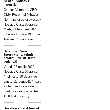
pentru bolnavii
incurabili
Cristina Verchere, CEO
OMV Petrom și Mihaela
Nemțanu director executiv
Hospice Casa Speranței
Marți, 21 februarie 2023,
începând cu ora 19.15, la
Ateneul Român, a avut
Hospice Casa
Speranței a primit
statutul de utilitate
publică!
Vineri, 22 aprilie 2022,
Hospice Casa Speranței
împlinește 30 de ani de
existență, perioadă în care
a oferit serviciile sale
medicale gratuite pentru
45.000 de pacienți,
S-a descoperit leacul