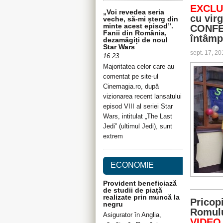
EXCLU
„Voi revedea seria
cu virg
veche, să-mi șterg din
minte acest episod”.
CONFEC
Fanii din România,
întâmp
dezamăgiți de noul
Star Wars
sept. 17, 2
16:23
Majoritatea celor care au
comentat pe site-ul
Cinemagia.ro, după
vizionarea recent lansatului
episod VIII al seriei Star
Wars, intitulat „The Last
Jedi” (ultimul Jedi), sunt
extrem
ECONOMIE
Provident beneficiază
de studii de piață
realizate prin muncă la
Pricop
negru
Romulu
Asigurator în Anglia,
VIDEO