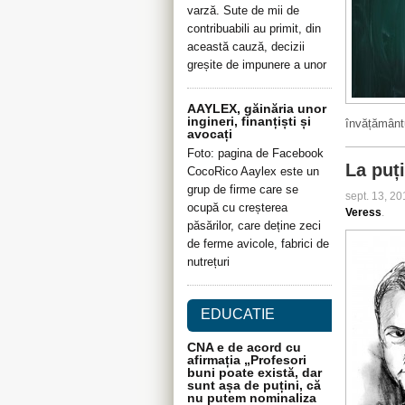
varză. Sute de mii de
contribuabili au primit, din
această cauză, decizii
greșite de impunere a unor
AAYLEX, găinăria unor
ingineri, finanțiști și
învățământ
avocați
Foto: pagina de Facebook
La puți
CocoRico Aaylex este un
grup de firme care se
sept. 13, 2
ocupă cu creșterea
Veress
.
păsărilor, care deține zeci
de ferme avicole, fabrici de
nutrețuri
EDUCATIE
CNA e de acord cu
afirmația „Profesori
buni poate există, dar
sunt așa de puțini, că
nu putem nominaliza