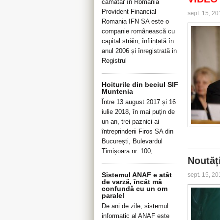
cămătar în România
Provident Financial
sept. 15, 2
Romania IFN SA este o
companie românească cu
capital străin, înființată în
anul 2006 și înregistrată in
Registrul
Hoiturile din beciul SIF
Muntenia
Între 13 august 2017 și 16
iulie 2018, în mai puțin de
un an, trei paznici ai
întreprinderii Firos SA din
București, Bulevardul
Timișoara nr. 100,
Noutăț
Sistemul ANAF e atât
sept. 15, 2
de varză, încât mă
confundă cu un om
paralel
De ani de zile, sistemul
informatic al ANAF este