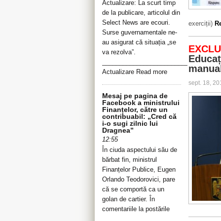
Actualizare: La scurt timp
de la publicare, articolul din
Select News are ecouri.
exerciții)
Re
Surse guvernamentale ne-
au asigurat că situația „se
EXCLU
va rezolva”.
Educaț
__________________________________
manual
Actualizare Read more
sept. 18, 2
Mesaj pe pagina de
Facebook a ministrului
Finanțelor, către un
contribuabil: „Cred că
i-o sugi zilnic lui
Dragnea”
12:55
În ciuda aspectului său de
bărbat fin, ministrul
Finanțelor Publice, Eugen
Orlando Teodorovici, pare
că se comportă ca un
golan de cartier. În
comentariile la postările