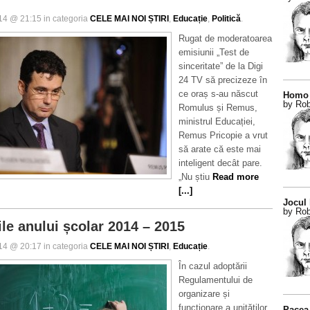
014 @ 21:15 in categoria
CELE MAI NOI ȘTIRI
,
Educație
,
Politică
.
Rugat de moderatoarea
emisiunii „Test de
sinceritate” de la Digi
24 TV să precizeze în
ce oraș s-au născut
Homo 
by Rob
Romulus și Remus,
ministrul Educației,
Remus Pricopie a vrut
să arate că este mai
inteligent decât pare.
„Nu știu
Read more
[...]
Jocul
by Rob
ile anului școlar 2014 – 2015
014 @ 20:17 in categoria
CELE MAI NOI ȘTIRI
,
Educație
.
În cazul adoptării
Regulamentului de
organizare și
funcționare a unităților
Pacea 