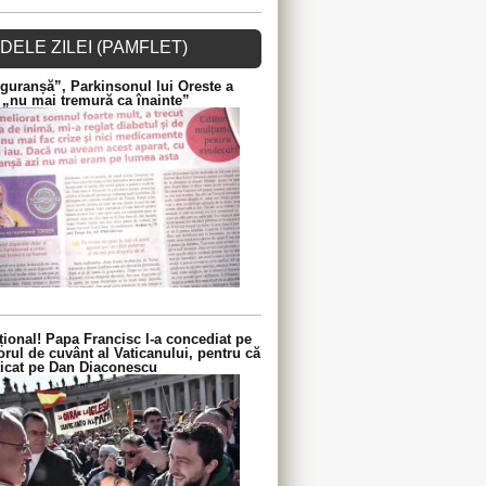
DELE ZILEI (PAMFLET)
guranșă”, Parkinsonul lui Oreste a
 „nu mai tremură ca înainte”
ional! Papa Francisc l-a concediat pe
orul de cuvânt al Vaticanului, pentru că
iticat pe Dan Diaconescu