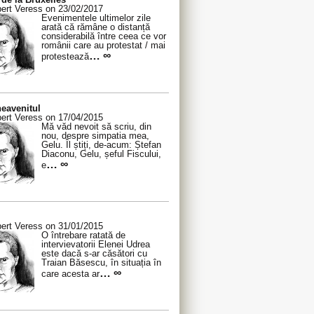
ert Veress on 23/02/2017
Evenimentele ultimelor zile
arată că rămâne o distanță
considerabilă între ceea ce vor
românii care au protestat / mai
… ∞
protestează
eavenitul
ert Veress on 17/04/2015
Mă văd nevoit să scriu, din
nou, despre simpatia mea,
Gelu. Îl știți, de-acum: Ștefan
Diaconu, Gelu, șeful Fiscului,
… ∞
e
ert Veress on 31/01/2015
O întrebare ratată de
intervievatorii Elenei Udrea
este dacă s-ar căsători cu
Traian Băsescu, în situația în
… ∞
care acesta ar