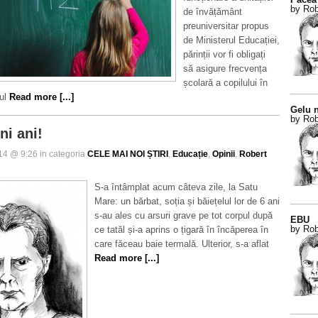
by Rob
de învățământ
preuniversitar propus
de Ministerul Educației,
părinții vor fi obligați
să asigure frecvența
școlară a copilului în
ul
Read more [...]
Gelu n
by Rob
ni ani!
014 @ 9:26 in categoria
CELE MAI NOI ȘTIRI
,
Educație
,
Opinii
,
Robert
S-a întâmplat acum câteva zile, la Satu
Mare: un bărbat, soția și băiețelul lor de 6 ani
s-au ales cu arsuri grave pe tot corpul după
EBU
by Rob
ce tatăl și-a aprins o țigară în încăperea în
care făceau baie termală. Ulterior, s-a aflat
Read more [...]