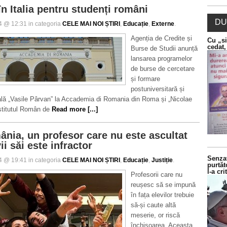
n Italia pentru studenți români
DU
14 @ 12:31 in categoria
CELE MAI NOI ȘTIRI
,
Educație
,
Externe
.
Agenția de Credite și
Cu „si
cedat,
Burse de Studii anunță
lansarea programelor
de burse de cercetare
și formare
postuniversitară și
ală „Vasile Pârvan” la Accademia di Romania din Roma și „Nicolae
nstitutul Român de
Read more [...]
ânia, un profesor care nu este ascultat
ii săi este infractor
Senzaț
14 @ 19:41 in categoria
CELE MAI NOI ȘTIRI
,
Educație
,
Justiție
.
purtăt
l-a cr
Profesorii care nu
reușesc să se impună
în fața elevilor trebuie
să-și caute altă
meserie, or riscă
închisoarea. Aceasta