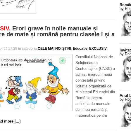
Român
by Rob
SIV.
Erori grave în noile manuale și
re de mate și română pentru clasele I și a
014 @ 17:38 in categoria
CELE MAI NOI ȘTIRI
,
Educație
,
EXCLUSIV
.
Invitaț
by Rob
Consiliului Național de
Soluționare a
Contestațiilor (CNSC) a
admis, miercuri, nouă
contestații privind
licitația organizată de
Ministerul Educației din
Anul b
România pentru
by Rob
achiziția de manuale
de limba română și
matematică pentru
d more [...]