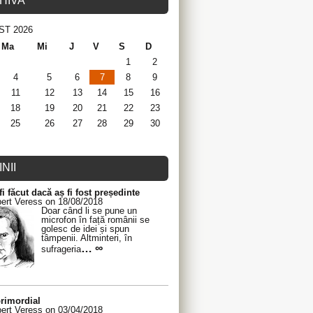
HIVA
ST 2026
Ma
Mi
J
V
S
D
1
2
4
5
6
7
8
9
11
12
13
14
15
16
18
19
20
21
22
23
25
26
27
28
29
30
NII
fi făcut dacă aș fi fost președinte
ert Veress on 18/08/2018
Doar când li se pune un
microfon în față românii se
golesc de idei și spun
tâmpenii. Altminteri, în
… ∞
sufrageria
rimordial
ert Veress on 03/04/2018