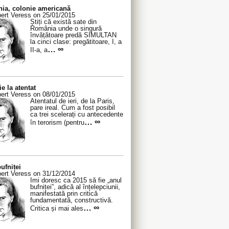
ia, colonie americană
ert Veress on 25/01/2015
Știți că există sate din
România unde o singură
învățătoare predă SIMULTAN
la cinci clase: pregătitoare, I, a
… ∞
II-a, a
ie la atentat
ert Veress on 08/01/2015
Atentatul de ieri, de la Paris,
pare ireal. Cum a fost posibil
ca trei scelerați cu antecedente
… ∞
în terorism (pentru
ufniței
ert Veress on 31/12/2014
Îmi doresc ca 2015 să fie „anul
bufniței”, adică al înțelepciunii,
manifestată prin critică
fundamentată, constructivă.
… ∞
Critica și mai ales