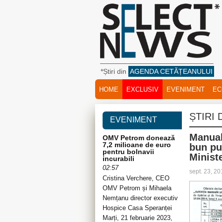
*Știri din
AGENDA CETĂȚEANULUI
HOME
EXCLUSIV
EVENIMENT
EC
ȘTIRI
EVENIMENT
Manual
OMV Petrom donează
7,2 milioane de euro
bun pun
pentru bolnavii
Ministe
incurabili
02:57
sept. 23, 2
Cristina Verchere, CEO
OMV Petrom și Mihaela
Nemțanu director executiv
Hospice Casa Speranței
Marți, 21 februarie 2023,