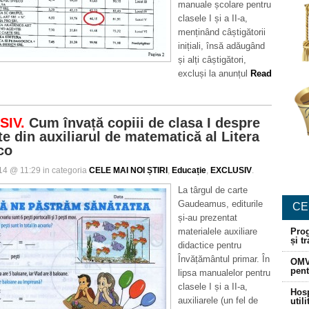
manuale școlare pentru
clasele I și a II-a,
menținând câștigătorii
inițiali, însă adăugând
și alți câștigători,
excluși la anunțul
Read
SIV.
Cum învață copiii de clasa I despre
e din auxiliarul de matematică al Litera
co
014 @ 11:29 in categoria
CELE MAI NOI ȘTIRI
,
Educație
,
EXCLUSIV
.
La târgul de carte
Gaudeamus, editurile
CE
și-au prezentat
materialele auxiliare
Prog
și t
didactice pentru
Învățământul primar. În
OMV
pent
lipsa manualelor pentru
clasele I și a II-a,
Hosp
auxiliarele (un fel de
util