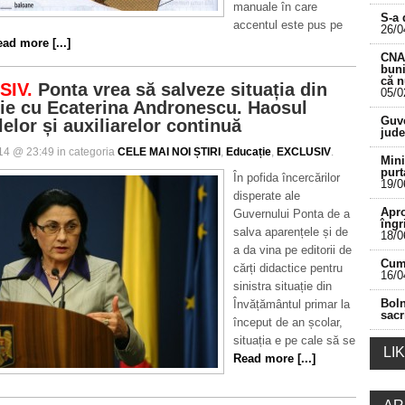
manuale în care
S-a 
accentul este pus pe
26/0
ad more [...]
CNA 
buni
că 
SIV.
Ponta vrea să salveze situația din
05/0
ie cu Ecaterina Andronescu. Haosul
___________________________________________
Guve
elor și auxiliarelor continuă
jude
014 @ 23:49 in categoria
CELE MAI NOI ȘTIRI
,
Educație
,
EXCLUSIV
.
Mini
purt
În pofida încercărilor
19/0
disperate ale
Apro
Guvernului Ponta de a
îngr
salva aparențele și de
18/0
a da vina pe editorii de
Cum 
cărți didactice pentru
16/0
sinistra situație din
Boln
Învățământul primar la
sacr
început de an școlar,
situația e pe cale să se
LI
Read more [...]