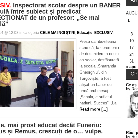
AR
SIV.
Inspectorat școlar despre un BANER
ulă între subiect și predicat
AUGU
ȚIONAT de un profesor: „Se mai
L
lă”
014 @ 12:08 in categoria
CELE MAI NOI ȘTIRI
,
Educație
,
EXCLUSIV
.
3
10
Presa dâmbovițeană
scrie că, la ceremonia
17
de deschidere a noului
24
an școlar, desfășurată
31
la școala „Smaranda
« apr.
Gheorghiu”, din
OPI
Târgoviște, a fost
afișat un baner cu
Ce aș 
by Rob
următorul mesaj:
„Școala, e sufletul
națiuni. Succes”. „La
Read more [...]
ie, mai prost educat decât Funeriu:
s și Remus, crescuți de o… vulpe.
Răul p
by Rob