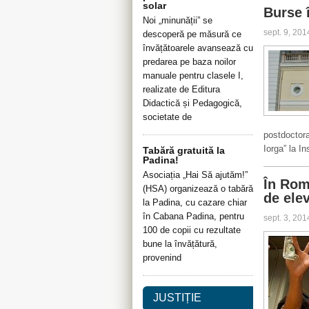
solar
Burse î
Noi „minunății” se
sept. 9, 20
descoperă pe măsură ce
învățătoarele avansează cu
predarea pe baza noilor
manuale pentru clasele I,
realizate de Editura
Didactică și Pedagogică,
societate de
postdoctor
Iorga” la I
Tabără gratuită la
Padina!
Asociația „Hai Să ajutăm!”
În Rom
(HSA) organizează o tabără
de elev
la Padina, cu cazare chiar
în Cabana Padina, pentru
sept. 3, 20
100 de copii cu rezultate
bune la învățătură,
provenind
JUSTIȚIE