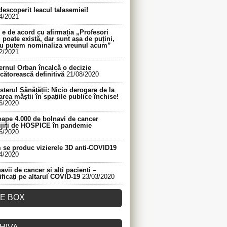
descoperit leacul talasemiei!
4/2021
e de acord cu afirmația „Profesori
 poate există, dar sunt așa de puțini,
nu putem nominaliza vreunul acum”
2/2021
rnul Orban încalcă o decizie
cătorească definitivă
21/08/2020
sterul Sănătății: Nicio derogare de la
area măștii în spațiile publice închise!
6/2020
ape 4.000 de bolnavi de cancer
ijiți de HOSPICE în pandemie
6/2020
se produc vizierele 3D anti-COVID19
4/2020
avii de cancer și alți pacienți –
ificați pe altarul COVID-19
23/03/2020
KE BOX