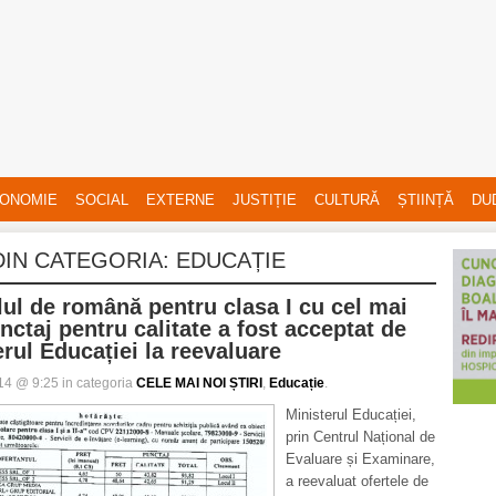
ONOMIE
SOCIAL
EXTERNE
JUSTIȚIE
CULTURĂ
ȘTIINȚĂ
DU
 DIN CATEGORIA:
EDUCAȚIE
ul de română pentru clasa I cu cel mai
ctaj pentru calitate a fost acceptat de
rul Educației la reevaluare
014 @ 9:25 in categoria
CELE MAI NOI ȘTIRI
,
Educație
.
Ministerul Educației,
prin Centrul Național de
Evaluare și Examinare,
a reevaluat ofertele de