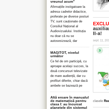
vreunul acum”
Afirmațiile instigatoare la
adresa cadrelor didactice,
proferate pe diverse posturi
TV, sunt cauționate de
EXCLU
Consiliul Național al
auxilia
Audiovizualului. Instituția
II-a!
nu doar că nu se
sept. 11, 2
autosesizează, dar
MAGITOT, nivelul
următor
Ce fel de om participă, cu
aproape același succes, la
două concursuri televizate
de mare audiență, dar cu
profiluri diferite, chiar dacă
ambele se bazează pe
Altă eroare în manualul
de matematică pentru
clasele
Rea
clasa I: au încurcat
planetele din sistemul