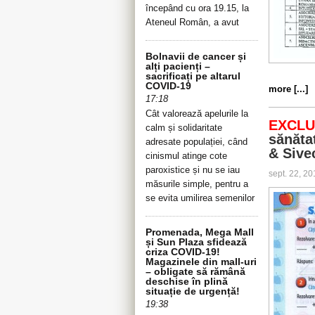
începând cu ora 19.15, la
Ateneul Român, a avut
Bolnavii de cancer și
alți pacienți –
sacrificați pe altarul
COVID-19
more [...]
17:18
Cât valorează apelurile la
EXCLU
calm și solidaritate
sănătat
adresate populației, când
& Sive
cinismul atinge cote
paroxistice și nu se iau
sept. 22, 2
măsurile simple, pentru a
se evita umilirea semenilor
Promenada, Mega Mall
și Sun Plaza sfidează
criza COVID-19!
Magazinele din mall-uri
– obligate să rămână
deschise în plină
situație de urgență!
19:38