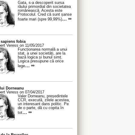
Gata, s-a descoperit sursa
răului primordial din societatea
românească. Acesta este
Protocolul. Cred că sunt șanse
… ∞
foarte mari (spre 99,99%)
sapiens fobia
ert Veress on 11/05/2017
Funcționarea normală a unui
stat, a unei societăți, are la
bază logica și bunul simț.
Logica presupune că orice
… ∞
lege
 lui Dorneanu
ert Veress on 07/04/2017
Valer Dorneanu, președintele
CCR, execută, zilele acestea,
un interesant dans politic. Pe
de o parte, dă cu copita în
… ∞
tot
de la Bruxelles