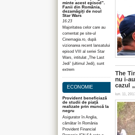
minte acest episod”.
Fanii din România,
dezamăgiți de noul
Star Wars
16:23
Majoritatea celor care au
comentat pe site-ul
Cinemagia.ro, după
vizionarea recent lansatului
episod VIII al seriei Star
Wars, intitulat „The Last
Jedi” (ultimul Jedi), sunt
extrem
The Ti
nu i-au
cazul 
ECONOMIE
iun. 11, 20
Provident beneficiază
de studii de piață
realizate prin muncă la
negru
Asigurator în Anglia,
cămătar în România
Provident Financial