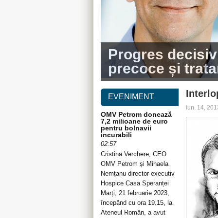
Progres decisiv
precoce și trat
Interlo
EVENIMENT
iun. 14, 20
OMV Petrom donează
7,2 milioane de euro
pentru bolnavii
incurabili
02:57
Cristina Verchere, CEO
OMV Petrom și Mihaela
Nemțanu director executiv
Hospice Casa Speranței
Marți, 21 februarie 2023,
începând cu ora 19.15, la
Ateneul Român, a avut