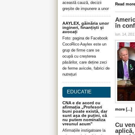
această cauză, decizii
Read more 
greșite de impunere a unor
Americ
AAYLEX, găinăria unor
în conf
ingineri, finanțiști și
avocați
iun. 14, 20
Foto: pagina de Facebook
CocoRico Aaylex este un
grup de firme care se
ocupă cu creșterea
păsărilor, care deține zeci
de ferme avicole, fabrici de
nutrețuri
EDUCATIE
CNA e de acord cu
afirmația „Profesori
more [...]
buni poate există, dar
sunt așa de puțini, că
nu putem nominaliza
vreunul acum”
Cu ven
aplică,
Afirmațiile instigatoare la