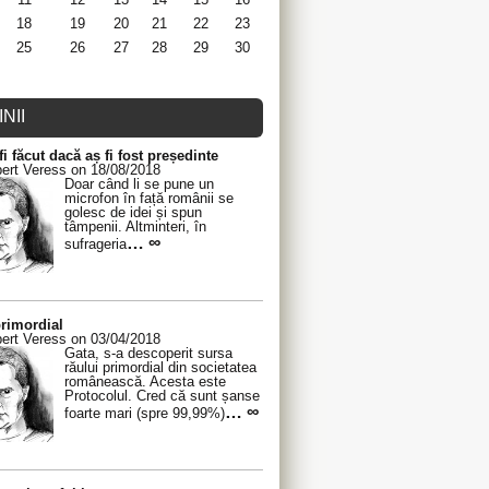
18
19
20
21
22
23
25
26
27
28
29
30
NII
fi făcut dacă aș fi fost președinte
ert Veress on 18/08/2018
Doar când li se pune un
microfon în față românii se
golesc de idei și spun
tâmpenii. Altminteri, în
… ∞
sufrageria
rimordial
ert Veress on 03/04/2018
Gata, s-a descoperit sursa
răului primordial din societatea
românească. Acesta este
Protocolul. Cred că sunt șanse
… ∞
foarte mari (spre 99,99%)