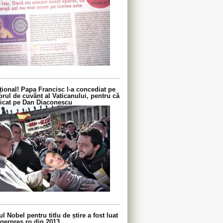
ional! Papa Francisc l-a concediat pe
orul de cuvânt al Vaticanului, pentru că
iticat pe Dan Diaconescu
l Nobel pentru titlu de știre a fost luat
gerpres.ro din 2013