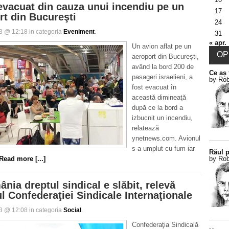
evacuat din cauza unui incendiu pe un
17
rt din Bucureşti
24
13 @ 12:18 in categoria
Eveniment
.
31
___________________________________________
« apr.
Un avion aflat pe un
OPI
aeroport din Bucureşti,
având la bord 200 de
Ce aș 
pasageri israelieni, a
by Rob
fost evacuat în
această dimineaţă
după ce la bord a
izbucnit un incendiu,
relatează
ynetnews.com. Avionul
s-a umplut cu fum iar
Răul p
Read more [...]
by Rob
nia dreptul sindical e slăbit, relevă
l Confederaţiei Sindicale Internaţionale
13 @ 12:08 in categoria
Social
.
Confederaţia Sindicală