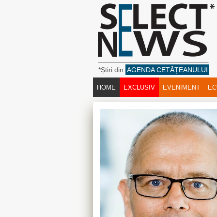
*Știri din
AGENDA CETĂȚEANULUI
HOME
EXCLUSIV
EVENIMENT
EC