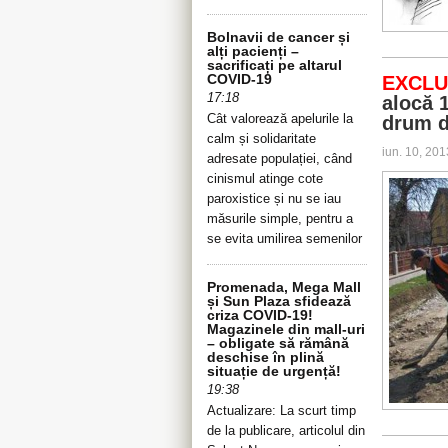
Bolnavii de cancer și
alți pacienți –
sacrificați pe altarul
COVID-19
EXCLU
17:18
alocă 
Cât valorează apelurile la
drum d
calm și solidaritate
iun. 10, 20
adresate populației, când
cinismul atinge cote
paroxistice și nu se iau
măsurile simple, pentru a
se evita umilirea semenilor
Promenada, Mega Mall
și Sun Plaza sfidează
criza COVID-19!
Magazinele din mall-uri
– obligate să rămână
deschise în plină
situație de urgență!
19:38
Actualizare: La scurt timp
de la publicare, articolul din