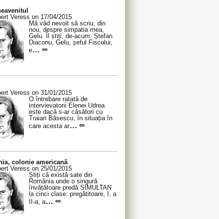
eavenitul
ert Veress on 17/04/2015
Mă văd nevoit să scriu, din
nou, despre simpatia mea,
Gelu. Îl știți, de-acum: Ștefan
Diaconu, Gelu, șeful Fiscului,
… ∞
e
ert Veress on 31/01/2015
O întrebare ratată de
intervievatorii Elenei Udrea
este dacă s-ar căsători cu
Traian Băsescu, în situația în
… ∞
care acesta ar
ia, colonie americană
ert Veress on 25/01/2015
Știți că există sate din
România unde o singură
învățătoare predă SIMULTAN
la cinci clase: pregătitoare, I, a
… ∞
II-a, a