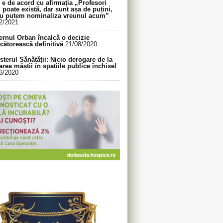
e de acord cu afirmația „Profesori
 poate există, dar sunt așa de puțini,
nu putem nominaliza vreunul acum”
2/2021
rnul Orban încalcă o decizie
cătorească definitivă
21/08/2020
sterul Sănătății: Nicio derogare de la
area măștii în spațiile publice închise!
6/2020
ape 4.000 de bolnavi de cancer
ijiți de HOSPICE în pandemie
6/2020
se produc vizierele 3D anti-COVID19
4/2020
avii de cancer și alți pacienți –
ificați pe altarul COVID-19
23/03/2020