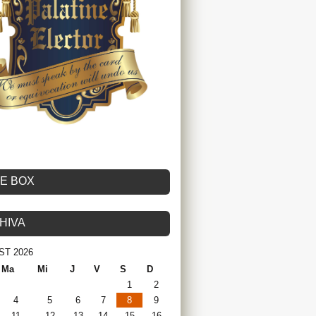
KE BOX
HIVA
ST 2026
Ma
Mi
J
V
S
D
1
2
4
5
6
7
8
9
11
12
13
14
15
16