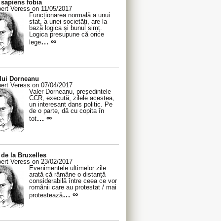
sapiens fobia
ert Veress on 11/05/2017
Funcționarea normală a unui
stat, a unei societăți, are la
bază logica și bunul simț.
Logica presupune că orice
… ∞
lege
 lui Dorneanu
ert Veress on 07/04/2017
Valer Dorneanu, președintele
CCR, execută, zilele acestea,
un interesant dans politic. Pe
de o parte, dă cu copita în
… ∞
tot
de la Bruxelles
ert Veress on 23/02/2017
Evenimentele ultimelor zile
arată că rămâne o distanță
considerabilă între ceea ce vor
românii care au protestat / mai
… ∞
protestează