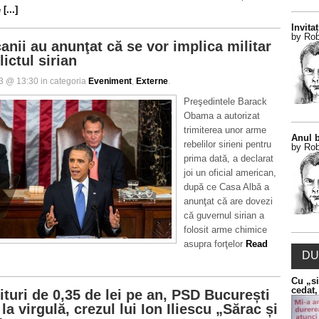
[...]
Invitaț
by Rob
anii au anunţat că se vor implica militar
lictul sirian
13 @ 13:30 in categoria
Eveniment
,
Externe
.
Preşedintele Barack
Obama a autorizat
trimiterea unor arme
Anul b
rebelilor sirieni pentru
by Rob
prima dată, a declarat
joi un oficial american,
după ce Casa Albă a
anunţat că are dovezi
că guvernul sirian a
folosit arme chimice
asupra forţelor
Read
DU
Cu „si
cedat,
ituri de 0,35 de lei pe an, PSD București
 la virgulă, crezul lui Ion Iliescu „Sărac și