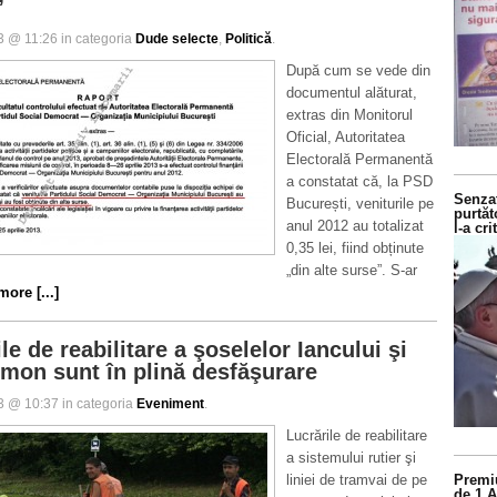
”
13 @ 11:26 in categoria
Dude selecte
,
Politică
.
După cum se vede din
documentul alăturat,
extras din Monitorul
Oficial, Autoritatea
Electorală Permanentă
a constatat că, la PSD
Senzaț
București, veniturile pe
purtăt
anul 2012 au totalizat
l-a cr
0,35 lei, fiind obținute
„din alte surse”. S-ar
ore [...]
le de reabilitare a şoselelor Iancului şi
imon sunt în plină desfăşurare
13 @ 10:37 in categoria
Eveniment
.
Lucrările de reabilitare
a sistemului rutier şi
Premiu
liniei de tramvai de pe
de 1.A