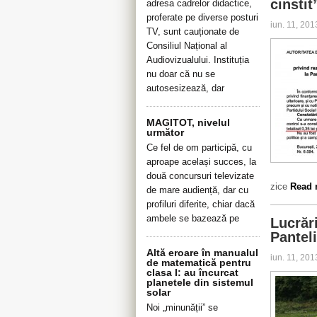
cinstit
adresa cadrelor didactice,
proferate pe diverse posturi
iun. 11, 20
TV, sunt cauționate de
Consiliul Național al
Audiovizualului. Instituția
nu doar că nu se
autosesizează, dar
MAGITOT, nivelul
următor
Ce fel de om participă, cu
aproape același succes, la
două concursuri televizate
zice
Read m
de mare audiență, dar cu
profiluri diferite, chiar dacă
ambele se bazează pe
Lucrări
Pantel
Altă eroare în manualul
iun. 11, 20
de matematică pentru
clasa I: au încurcat
planetele din sistemul
solar
Noi „minunății” se