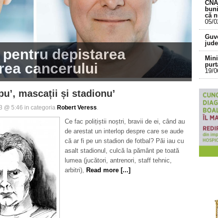
CNA 
buni
că 
05/0
Guve
jude
 pentru depistarea
Mini
area cancerului
purt
19/0
Apro
pu’, mascații și stadionu’
îngr
18/0
13 @ 5:46 in categoria
Robert Veress
.
Cum 
16/0
Ce fac polițiștii noștri, bravii de ei, când au
de arestat un interlop despre care se aude
Boln
că ar fi pe un stadion de fotbal? Păi iau cu
sacr
asalt stadionul, culcă la pământ pe toată
lumea (jucători, antrenori, staff tehnic,
arbitri),
Read more [...]