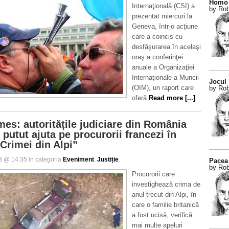
Homo 
Internaţională (CSI) a
by Rob
prezentat miercuri la
Geneva, într-o acţiune
care a coincis cu
desfăşurarea în acelaşi
oraş a conferinţei
anuale a Organizaţiei
Internaţionale a Muncii
Jocul
(OIM), un raport care
by Rob
oferă
Read more [...]
mes: autoritățile judiciare din România
 putut ajuta pe procurorii francezi în
„Crimei din Alpi”
13 @ 14:35 in categoria
Eveniment
,
Justiție
.
Pacea 
by Rob
Procurorii care
investighează crima de
anul trecut din Alpi, în
care o familie britanică
a fost ucisă, verifică
mai multe apeluri