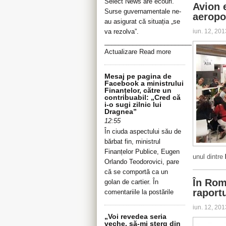
Select News are ecouri.
Avion 
Surse guvernamentale ne-
aeropo
au asigurat că situația „se
va rezolva”.
iun. 12, 20
__________________________________
Actualizare Read more
Mesaj pe pagina de
Facebook a ministrului
Finanțelor, către un
contribuabil: „Cred că
i-o sugi zilnic lui
Dragnea”
12:55
În ciuda aspectului său de
bărbat fin, ministrul
Finanțelor Publice, Eugen
unul dintre
Orlando Teodorovici, pare
că se comportă ca un
În Româ
golan de cartier. În
raportu
comentariile la postările
iun. 12, 20
„Voi revedea seria
veche, să-mi șterg din