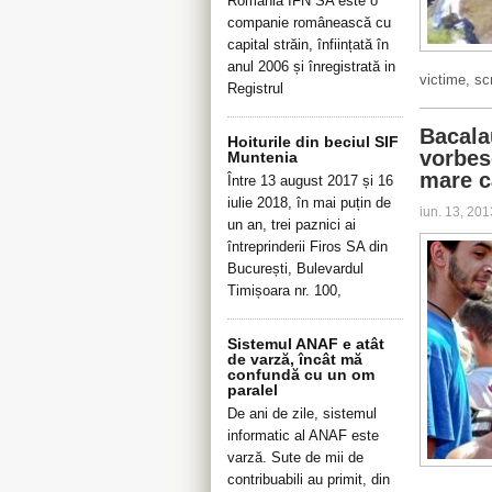
Romania IFN SA este o
companie românească cu
capital străin, înființată în
anul 2006 și înregistrată in
victime, s
Registrul
Bacala
Hoiturile din beciul SIF
vorbesc
Muntenia
mare c
Între 13 august 2017 și 16
iulie 2018, în mai puțin de
iun. 13, 20
un an, trei paznici ai
întreprinderii Firos SA din
București, Bulevardul
Timișoara nr. 100,
Sistemul ANAF e atât
de varză, încât mă
confundă cu un om
paralel
De ani de zile, sistemul
informatic al ANAF este
varză. Sute de mii de
contribuabili au primit, din