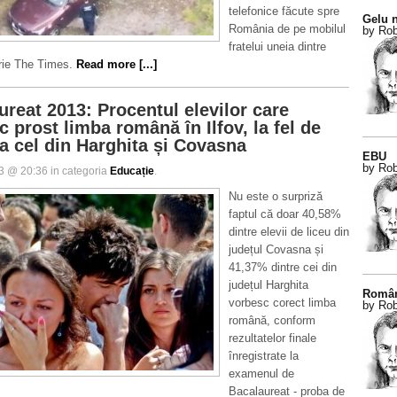
telefonice făcute spre
Gelu n
România de pe mobilul
by Rob
fratelui uneia dintre
crie The Times.
Read more [...]
ureat 2013: Procentul elevilor care
 prost limba română în Ilfov, la fel de
a cel din Harghita și Covasna
EBU
by Rob
13 @ 20:36 in categoria
Educație
.
Nu este o surpriză
faptul că doar 40,58%
dintre elevii de liceu din
județul Covasna și
41,37% dintre cei din
județul Harghita
Român
vorbesc corect limba
by Rob
română, conform
rezultatelor finale
înregistrate la
examenul de
Bacalaureat - proba de