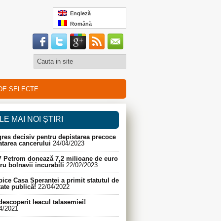
Engleză
Română
DE SELECTE
LE MAI NOI ȘTIRI
res decisiv pentru depistarea precoce
ratarea cancerului
24/04/2023
 Petrom donează 7,2 milioane de euro
ru bolnavii incurabili
22/02/2023
ice Casa Speranței a primit statutul de
itate publică!
22/04/2022
descoperit leacul talasemiei!
4/2021