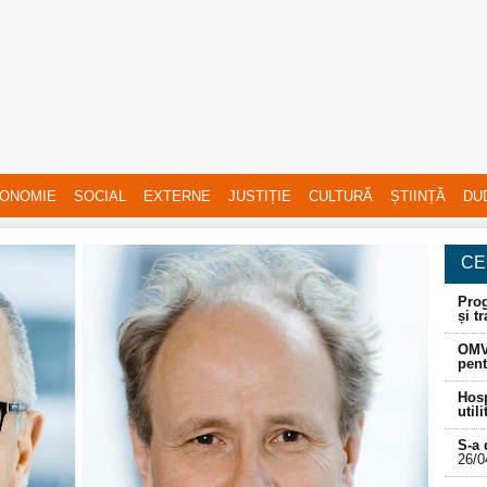
ONOMIE
SOCIAL
EXTERNE
JUSTIȚIE
CULTURĂ
ȘTIINȚĂ
DU
CE
Prog
și t
OMV
pent
Hosp
util
S-a 
26/0