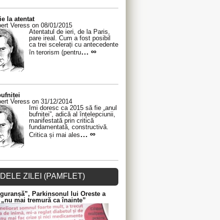
ie la atentat
ert Veress on 08/01/2015
Atentatul de ieri, de la Paris,
pare ireal. Cum a fost posibil
ca trei scelerați cu antecedente
… ∞
în terorism (pentru
ufniței
ert Veress on 31/12/2014
Îmi doresc ca 2015 să fie „anul
bufniței”, adică al înțelepciunii,
manifestată prin critică
fundamentată, constructivă.
… ∞
Critica și mai ales
DELE ZILEI (PAMFLET)
guranșă”, Parkinsonul lui Oreste a
 „nu mai tremură ca înainte”