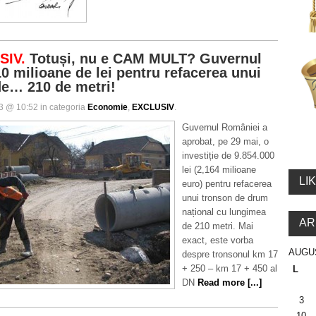
SIV.
Totuși, nu e CAM MULT? Guvernul
10 milioane de lei pentru refacerea unui
e… 210 de metri!
13 @ 10:52 in categoria
Economie
,
EXCLUSIV
.
Guvernul României a
aprobat, pe 29 mai, o
investiție de 9.854.000
lei (2,164 milioane
LI
euro) pentru refacerea
unui tronson de drum
național cu lungimea
AR
de 210 metri. Mai
exact, este vorba
AUGU
despre tronsonul km 17
+ 250 – km 17 + 450 al
L
DN
Read more [...]
3
10