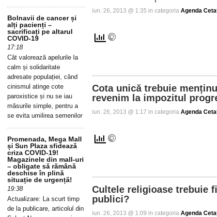
iun. 26, 2013 @ 1:35 in categoria
Agenda Ceta
Bolnavii de cancer și
alți pacienți –
sacrificați pe altarul
COVID-19
17:18
Cât valorează apelurile la
calm și solidaritate
adresate populației, când
cinismul atinge cote
Cota unică trebuie menținu
paroxistice și nu se iau
revenim la impozitul progr
măsurile simple, pentru a
iun. 26, 2013 @ 1:17 in categoria
Agenda Ceta
se evita umilirea semenilor
Promenada, Mega Mall
și Sun Plaza sfidează
criza COVID-19!
Magazinele din mall-uri
– obligate să rămână
deschise în plină
situație de urgență!
Cultele religioase trebuie f
19:38
publici?
Actualizare: La scurt timp
de la publicare, articolul din
iun. 26, 2013 @ 1:09 in categoria
Agenda Ceta