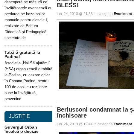
descoperă pe măsură ce
BLESS!
învățătoarele avansează cu
iun. 24, 2013 @ 21:33 in categoria
Eveniment
.
predarea pe baza noilor
manuale pentru clasele I,
realizate de Editura
Didactică și Pedagogică,
societate de
Tabără gratuită la
Padina!
Asociația „Hai Să ajutăm!”
(HSA) organizează o tabără
la Padina, cu cazare chiar
în Cabana Padina, pentru
100 de copii cu rezultate
bune la învățătură,
provenind
Berlusconi condamnat la ș
închisoare
JUSTIȚIE
iun. 24, 2013 @ 19:44 in categoria
Eveniment
.
Guvernul Orban
încalcă o decizie