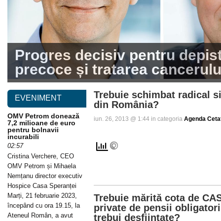
Progres decisiv pentru depis
precoce și tratarea cancerulu
Trebuie schimbat radical s
EVENIMENT
din România?
OMV Petrom donează
iun. 26, 2013 @ 1:44 in categoria
Agenda Ceta
7,2 milioane de euro
pentru bolnavii
incurabili
02:57
Cristina Verchere, CEO
OMV Petrom și Mihaela
Nemțanu director executiv
Hospice Casa Speranței
Marți, 21 februarie 2023,
Trebuie mărită cota de CAS
începând cu ora 19.15, la
private de pensii obligator
Ateneul Român, a avut
trebui desființate?