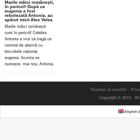
Marile mărci românești,
în pericol! După ce
eugenia a fost
rebotezată Antonia, au
apărut micii Alex Velea
Marile mărci românești
sunt în pericol! Celebra
Antonia a vrut să tragă un
semnal de alarmă cu
biscuitele național,
eugenia. Acesta se
numește, mai nou, Antonia.
Drepturi și condiții
.
Princ
Copyright © 2019 · Al
English
(