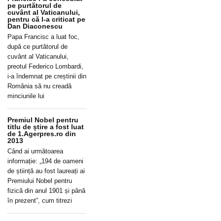
pe purtătorul de
cuvânt al Vaticanului,
pentru că l-a criticat pe
Dan Diaconescu
Papa Francisc a luat foc,
după ce purtătorul de
cuvânt al Vaticanului,
preotul Federico Lombardi,
i-a îndemnat pe creștinii din
România să nu creadă
minciunile lui
Premiul Nobel pentru
titlu de știre a fost luat
de 1.Agerpres.ro din
2013
Când ai următoarea
informație: „194 de oameni
de știință au fost laureați ai
Premiului Nobel pentru
fizică din anul 1901 și până
în prezent”, cum titrezi