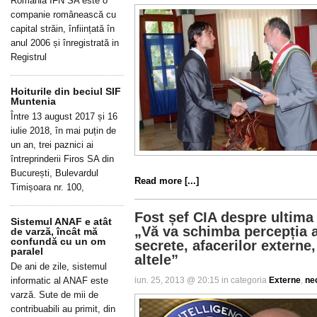
Romania IFN SA este o
companie românească cu
capital străin, înființată în
anul 2006 și înregistrată in
Registrul
Hoiturile din beciul SIF
Muntenia
Între 13 august 2017 și 16
iulie 2018, în mai puțin de
un an, trei paznici ai
întreprinderii Firos SA din
București, Bulevardul
Read more [...]
Timișoara nr. 100,
Fost șef CIA despre ultima 
Sistemul ANAF e atât
„Vă va schimba percepția a
de varză, încât mă
confundă cu un om
secrete, afacerilor externe,
paralel
altele”
De ani de zile, sistemul
iun. 25, 2013 @ 20:15 in categoria
Externe
,
ne
informatic al ANAF este
varză. Sute de mii de
contribuabili au primit, din