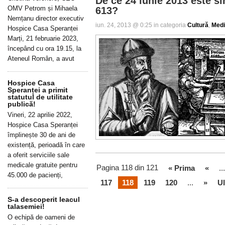
De ce 24 iunie 2013 este si
OMV Petrom și Mihaela
613?
Nemțanu director executiv
iun. 24, 2013 @ 0:25 in categoria
Cultură
,
Med
Hospice Casa Speranței
Marți, 21 februarie 2023,
începând cu ora 19.15, la
Ateneul Român, a avut
Hospice Casa
Speranței a primit
statutul de utilitate
publică!
Vineri, 22 aprilie 2022,
Hospice Casa Speranței
împlinește 30 de ani de
existență, perioadă în care
a oferit serviciile sale
medicale gratuite pentru
Pagina 118 din 121
« Prima
«
...
45.000 de pacienți,
117
118
119
120
...
»
Ul
S-a descoperit leacul
talasemiei!
O echipă de oameni de