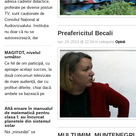
adresa cadrelor didactice,
proferate pe diverse posturi
TV, sunt cauționate de
Consiliul Național al
Audiovizualului. Instituția
nu doar că nu se
Preafericitul Becali
autosesizează, dar
iun. 24, 2013 @ 22:34 in categoria
Opinii
.
MAGITOT, nivelul
următor
Ce fel de om participă, cu
aproape același succes, la
două concursuri televizate
de mare audiență, dar cu
profiluri diferite, chiar dacă
ambele se bazează pe
Altă eroare în manualul
de matematică pentru
clasa I: au încurcat
planetele din sistemul
solar
Noi „minunății” se
MULȚUMIM, MUNTENEGRU