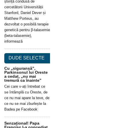
știință condusă de
cercetătorii Universității
Stanford, Daniel Dever și
Matthew Porteus, au
dezvoltat o posibilă terapie
genetică pentru β-talasemie
(beta-talasemie),
informează
DUDE SELECTE
Cu „siguranșă”,
Parkinsonul lui Oreste
a cedat, „nu mai
tremură ca înainte”
Cei care v-ați întrebat ce
se întâmplă cu Oreste, de
ce nu mai apare la teve, de
ce nu se mai zburlește la
Badea pe Facebook
Senzațional! Papa
Francisc l-a concediat