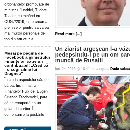
ordonanțelor promovate de
ministrul Justiției, Tudorel
Toader, culminând cu
OUG7/2019, este crearea
premiselor pentru salvarea
mai multor personaje de
Read more [...]
top din structurile
Un ziarist argeșean l-a vă
Mesaj pe pagina de
pedepsindu-l pe un om care
Facebook a ministrului
muncă de Rusalii
Finanțelor, către un
contribuabil: „Cred că
iun. 24, 2013 @ 18:41 in categoria
Dude selec
i-o sugi zilnic lui
Dragnea”
În ciuda aspectului său de
bărbat fin, ministrul
Finanțelor Publice, Eugen
Orlando Teodorovici, pare
că se comportă ca un
golan de cartier. În
comentariile la postările