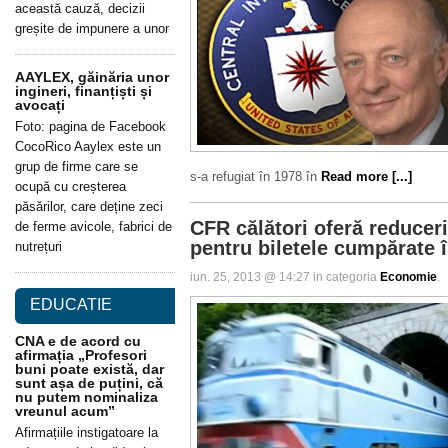
această cauză, decizii
greșite de impunere a unor
AAYLEX, găinăria unor
ingineri, finanțiști și
avocați
Foto: pagina de Facebook
CocoRico Aaylex este un
grup de firme care se
s-a refugiat în 1978 în
Read more [...]
ocupă cu creșterea
păsărilor, care deține zeci
CFR călători oferă reducer
de ferme avicole, fabrici de
pentru biletele cumpărate 
nutrețuri
iun. 25, 2013 @ 14:27 in categoria
Economie
.
EDUCATIE
CNA e de acord cu
afirmația „Profesori
buni poate există, dar
sunt așa de puțini, că
nu putem nominaliza
vreunul acum”
Afirmațiile instigatoare la