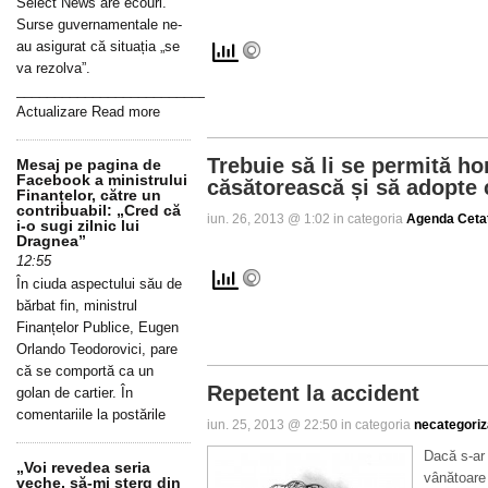
Select News are ecouri.
Surse guvernamentale ne-
au asigurat că situația „se
va rezolva”.
_____________________________________________________________
Actualizare Read more
Trebuie să li se permită h
Mesaj pe pagina de
Facebook a ministrului
căsătorească și să adopte 
Finanțelor, către un
contribuabil: „Cred că
iun. 26, 2013 @ 1:02 in categoria
Agenda Ceta
i-o sugi zilnic lui
Dragnea”
12:55
În ciuda aspectului său de
bărbat fin, ministrul
Finanțelor Publice, Eugen
Orlando Teodorovici, pare
că se comportă ca un
Repetent la accident
golan de cartier. În
comentariile la postările
iun. 25, 2013 @ 22:50 in categoria
necategoriz
Dacă s-ar
„Voi revedea seria
vânătoare 
veche, să-mi șterg din