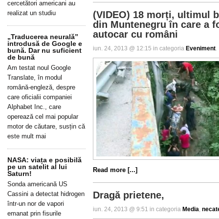
cercetători americani au
(VIDEO) 18 morți, ultimul b
realizat un studiu
din Muntenegru în care a f
autocar cu români
„Traducerea neurală”
introdusă de Google e
iun. 24, 2013 @ 12:15 in categoria
Eveniment
.
bună. Dar nu suficient
de bună
Am testat noul Google
Translate, în modul
română-engleză, despre
care oficialii companiei
Alphabet Inc., care
operează cel mai popular
motor de căutare, susțin că
este mult mai
NASA: viața e posibilă
pe un satelit al lui
Read more [...]
Saturn!
Sonda americană US
Dragă prietene,
Cassini a detectat hidrogen
într-un nor de vapori
iun. 24, 2013 @ 9:51 in categoria
Media
,
necat
emanat prin fisurile