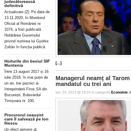
judecătorească
definitivă
Actualizare (2): Pe data de
13.11.2020, în Monitorul
Oficial al României nr.
1074, a fost publicată
Hotărârea Guvernului
privind numirea lui Györke
Zoltán în funcția publică
Hoiturile din beciul SIF
[...]
Muntenia
Între 13 august 2017 și 16
Managerul neamț al Tarom f
iulie 2018, în mai puțin de
mandatul cu trei ani
un an, trei paznici ai
întreprinderii Firos SA din
iun. 24, 2013 @ 19:24 in categoria
Economie
,
București, Bulevardul
Timișoara nr. 100,
Procurorul ceaușist
care îl salvează pe Ion
Iliescu
Un efect pervers al