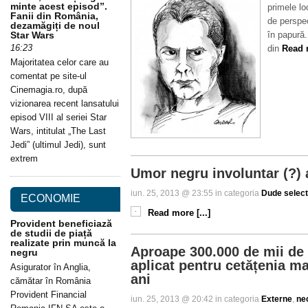
minte acest episod”.
primele lo
Fanii din România,
de perspec
dezamăgiți de noul
Star Wars
în papură.
16:23
din
Read m
Majoritatea celor care au
comentat pe site-ul
Cinemagia.ro, după
vizionarea recent lansatului
episod VIII al seriei Star
Wars, intitulat „The Last
Jedi” (ultimul Jedi), sunt
extrem
Umor negru involuntar (?) a
iun. 25, 2013 @ 23:55 in categoria
Dude selec
ECONOMIE
Read more [...]
Provident beneficiază
de studii de piață
realizate prin muncă la
Aproape 300.000 de mii de 
negru
aplicat pentru cetățenia ma
Asigurator în Anglia,
ani
cămătar în România
Provident Financial
iun. 25, 2013 @ 20:42 in categoria
Externe
,
ne