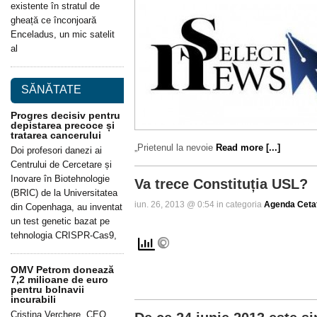
existente în stratul de
gheață ce înconjoară
Enceladus, un mic satelit
al
SĂNĂTATE
Progres decisiv pentru
depistarea precoce și
tratarea cancerului
„Prietenul la nevoie
Read more [...]
Doi profesori danezi ai
Centrului de Cercetare și
Inovare în Biotehnologie
Va trece Constituția USL?
(BRIC) de la Universitatea
iun. 26, 2013 @ 0:54 in categoria
Agenda Ceta
din Copenhaga, au inventat
un test genetic bazat pe
tehnologia CRISPR-Cas9,
OMV Petrom donează
7,2 milioane de euro
pentru bolnavii
incurabili
Cristina Verchere, CEO