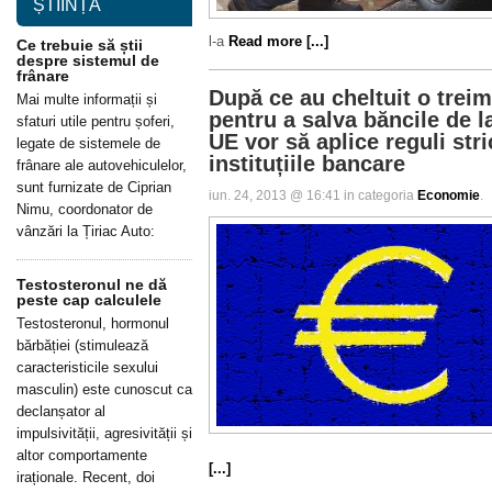
ȘTIINȚĂ
l-a
Read more [...]
Ce trebuie să știi
despre sistemul de
frânare
După ce au cheltuit o treim
Mai multe informații și
pentru a salva băncile de la
sfaturi utile pentru șoferi,
UE vor să aplice reguli stri
legate de sistemele de
instituțiile bancare
frânare ale autovehiculelor,
sunt furnizate de Ciprian
iun. 24, 2013 @ 16:41 in categoria
Economie
.
Nimu, coordonator de
vânzări la Țiriac Auto:
Testosteronul ne dă
peste cap calculele
Testosteronul, hormonul
bărbăției (stimulează
caracteristicile sexului
masculin) este cunoscut ca
declanșator al
impulsivității, agresivității și
altor comportamente
[...]
iraționale. Recent, doi