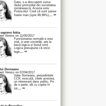
Gata, s-a descoperit sursa
răului primordial din societatea
românească. Acesta este
Protocolul. Cred că sunt șanse
… ∞
foarte mari (spre 99,99%)
sapiens fobia
ert Veress on 11/05/2017
Funcționarea normală a unui
stat, a unei societăți, are la
bază logica și bunul simț.
Logica presupune că orice
… ∞
lege
 lui Dorneanu
ert Veress on 07/04/2017
Valer Dorneanu, președintele
CCR, execută, zilele acestea,
un interesant dans politic. Pe
de o parte, dă cu copita în
… ∞
tot
de la Bruxelles