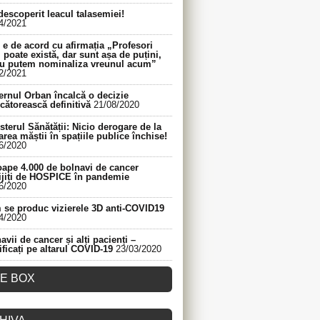
descoperit leacul talasemiei!
4/2021
e de acord cu afirmația „Profesori
 poate există, dar sunt așa de puțini,
nu putem nominaliza vreunul acum”
2/2021
rnul Orban încalcă o decizie
cătorească definitivă
21/08/2020
sterul Sănătății: Nicio derogare de la
area măștii în spațiile publice închise!
6/2020
ape 4.000 de bolnavi de cancer
ijiți de HOSPICE în pandemie
6/2020
se produc vizierele 3D anti-COVID19
4/2020
avii de cancer și alți pacienți –
ificați pe altarul COVID-19
23/03/2020
KE BOX