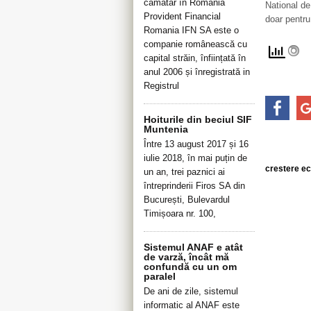
cămătar în România
National de
Provident Financial
doar pentru
Romania IFN SA este o
companie românească cu
capital străin, înființată în
anul 2006 și înregistrată in
Registrul
Hoiturile din beciul SIF
Muntenia
Între 13 august 2017 și 16
iulie 2018, în mai puțin de
crestere ec
un an, trei paznici ai
întreprinderii Firos SA din
București, Bulevardul
Timișoara nr. 100,
Sistemul ANAF e atât
de varză, încât mă
confundă cu un om
paralel
De ani de zile, sistemul
informatic al ANAF este