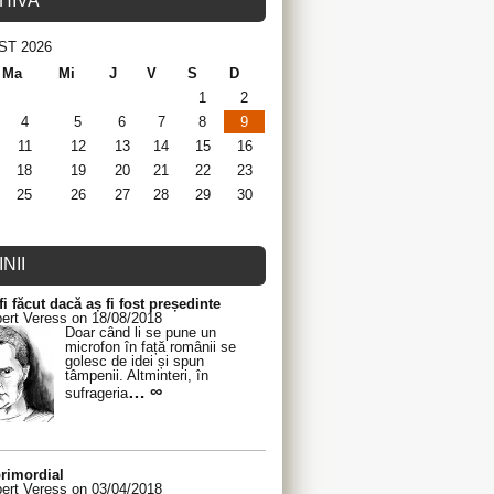
HIVA
ST 2026
Ma
Mi
J
V
S
D
1
2
4
5
6
7
8
9
11
12
13
14
15
16
18
19
20
21
22
23
25
26
27
28
29
30
NII
fi făcut dacă aș fi fost președinte
ert Veress on 18/08/2018
Doar când li se pune un
microfon în față românii se
golesc de idei și spun
tâmpenii. Altminteri, în
… ∞
sufrageria
rimordial
ert Veress on 03/04/2018