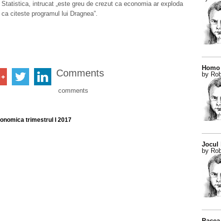
 Statistica, intrucat „este greu de crezut ca economia ar exploda
 ca citeste programul lui Dragnea”.
Homo 
Comments
by Rob
comments
onomica trimestrul I 2017
Jocul
by Rob
Pacea 