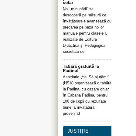
solar
Noi „minunății” se
descoperă pe măsură ce
învățătoarele avansează cu
predarea pe baza noilor
manuale pentru clasele I,
realizate de Editura
Didactică și Pedagogică,
societate de
Tabără gratuită la
Padina!
Asociația „Hai Să ajutăm!”
(HSA) organizează o tabără
la Padina, cu cazare chiar
în Cabana Padina, pentru
100 de copii cu rezultate
bune la învățătură,
provenind
JUSTIȚIE