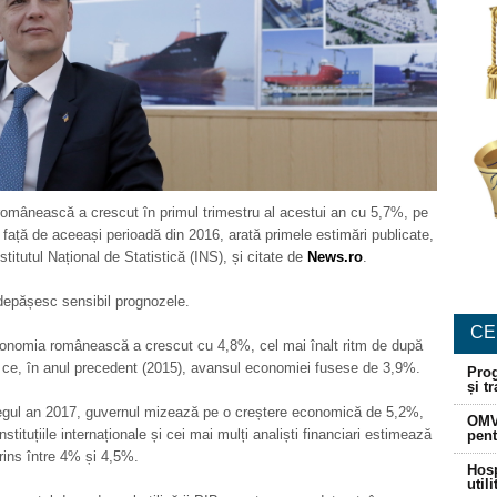
omânească a crescut în primul trimestru al acestui an cu 5,7%, pe
, față de aceeași perioadă din 2016, arată primele estimări publicate,
stitutul Național de Statistică (INS), și citate de
News.ro
.
depășesc sensibil prognozele.
CE
conomia românească a crescut cu 4,8%, cel mai înalt ritm de după
 ce, în anul precedent (2015), avansul economiei fusese de 3,9%.
Prog
și t
regul an 2017, guvernul mizează pe o creștere economică de 5,2%,
OMV
nstituțiile internaționale și cei mai mulți analiști financiari estimează
pent
rins între 4% și 4,5%.
Hosp
util