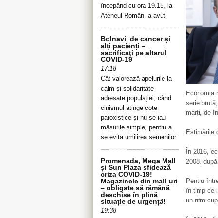
începând cu ora 19.15, la
Ateneul Român, a avut
Bolnavii de cancer și
alți pacienți –
sacrificați pe altarul
COVID-19
17:18
Cât valorează apelurile la
calm și solidaritate
Economia r
adresate populației, când
serie brută
cinismul atinge cote
marți, de In
paroxistice și nu se iau
măsurile simple, pentru a
Estimările 
se evita umilirea semenilor
În 2016, e
Promenada, Mega Mall
2008, după
și Sun Plaza sfidează
criza COVID-19!
Pentru înt
Magazinele din mall-uri
– obligate să rămână
în timp ce i
deschise în plină
un ritm cup
situație de urgență!
19:38