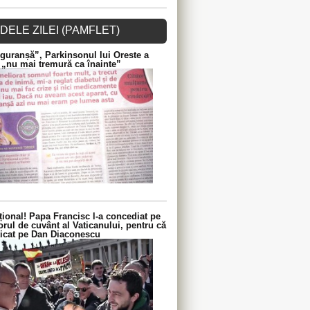
DELE ZILEI (PAMFLET)
guranșă”, Parkinsonul lui Oreste a
 „nu mai tremură ca înainte”
ional! Papa Francisc l-a concediat pe
orul de cuvânt al Vaticanului, pentru că
iticat pe Dan Diaconescu