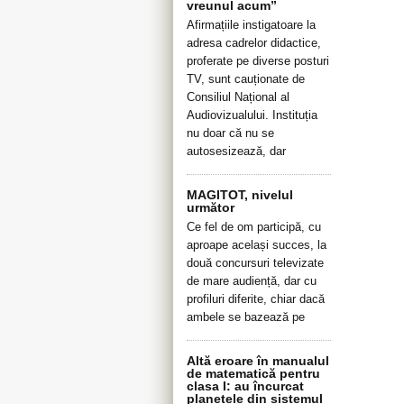
vreunul acum”
Afirmațiile instigatoare la
adresa cadrelor didactice,
proferate pe diverse posturi
TV, sunt cauționate de
Consiliul Național al
Audiovizualului. Instituția
nu doar că nu se
autosesizează, dar
MAGITOT, nivelul
următor
Ce fel de om participă, cu
aproape același succes, la
două concursuri televizate
de mare audiență, dar cu
profiluri diferite, chiar dacă
ambele se bazează pe
Altă eroare în manualul
de matematică pentru
clasa I: au încurcat
planetele din sistemul