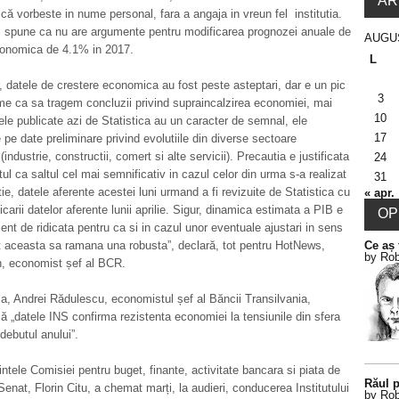
AR
că vorbeste in nume personal, fara a angaja in vreun fel institutia.
i spune ca nu are argumente pentru modificarea prognozei anuale de
AUGU
conomica de 4.1% in 2017.
L
r, datele de crestere economica au fost peste asteptari, dar e un pic
3
e ca sa tragem concluzii privind supraincalzirea economiei, mai
10
ele publicate azi de Statistica au un caracter de semnal, ele
17
pe date preliminare privind evolutiile din diverse sectoare
ndustrie, constructii, comert si alte servicii). Precautia e justificata
24
tul ca saltul cel mai semnificativ in cazul celor din urma s-a realizat
31
tie, datele aferente acestei luni urmand a fi revizuite de Statistica cu
« apr.
carii datelor aferente lunii aprilie. Sigur, dinamica estimata a PIB e
OPI
ient de ridicata pentru ca si in cazul unor eventuale ajustari in sens
 aceasta sa ramana una robusta”, declară, tot pentru HotNews,
Ce aș 
by Rob
n, economist șef al BCR.
a, Andrei Rădulescu, economistul șef al Băncii Transilvania,
ă „datele INS confirma rezistenta economiei la tensiunile din sfera
debutul anului”.
ntele Comisiei pentru buget, finante, activitate bancara si piata de
Răul p
 Senat, Florin Citu, a chemat marți, la audieri, conducerea Institutului
by Rob