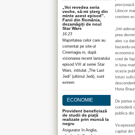
precizează 
„Voi revedea seria
Libocor ma
veche, să-mi șterg din
minte acest episod”.
crestere e
Fanii din România,
dezamăgiți de noul
Star Wars
„Intr-adeva
16:23
prea devrem
Majoritatea celor care au
ales ca dat
comentat pe site-ul
bazandu-se 
Cinemagia.ro, după
economice (i
vizionarea recent lansatului
cred de fap
episod VIII al seriei Star
in luna mar
Wars, intitulat „The Last
ocazia publi
Jedi” (ultimul Jedi), sunt
totusi sufic
extrem
descendent
Horia Brau
ECONOMIE
De partea s
consideră c
Provident beneficiază
publica din 
de studii de piață
realizate prin muncă la
negru
Vicepresedi
Asigurator în Anglia,
capital din