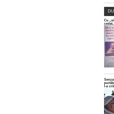
DU
Cu „si
cedat,
Senzaț
purtăt
l-a cr