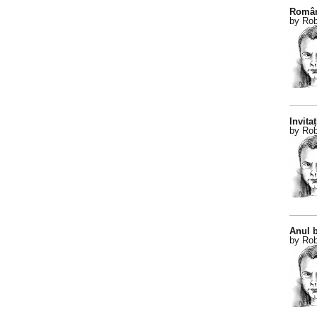
Român
by Rob
Invitaț
by Rob
Anul b
by Rob