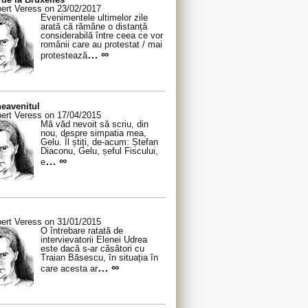
ert Veress on 23/02/2017
Evenimentele ultimelor zile
arată că rămâne o distanță
considerabilă între ceea ce vor
românii care au protestat / mai
… ∞
protestează
eavenitul
ert Veress on 17/04/2015
Mă văd nevoit să scriu, din
nou, despre simpatia mea,
Gelu. Îl știți, de-acum: Ștefan
Diaconu, Gelu, șeful Fiscului,
… ∞
e
ert Veress on 31/01/2015
O întrebare ratată de
intervievatorii Elenei Udrea
este dacă s-ar căsători cu
Traian Băsescu, în situația în
… ∞
care acesta ar