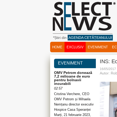
*Știri din
AGENDA CETĂȚEANULUI
HOME
EXCLUSIV
EVENIMENT
EC
INS: Ec
EVENIMENT
16/05/2017
OMV Petrom donează
Autor: Rob
7,2 milioane de euro
pentru bolnavii
incurabili
02:57
Cristina Verchere, CEO
OMV Petrom și Mihaela
Nemțanu director executiv
Hospice Casa Speranței
Marți, 21 februarie 2023,