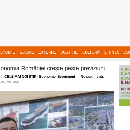
ONOMIE
SOCIAL
EXTERNE
JUSTIȚIE
CULTURĂ
ȘTIINȚĂ
DU
onomia României crește peste previziuni
CELE MAI NOI ȘTIRI
,
Economie
,
Eveniment
No comments
ert Veress