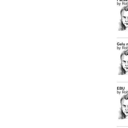
by Rob
Gelu n
by Rob
EBU
by Rob