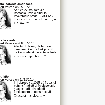
ia, colonie americană
ert Veress on 25/01/2015
Știți că există sate din
România unde o singură
învățătoare predă SIMULTAN
la cinci clase: pregătitoare, I, a
… ∞
II-a, a
ie la atentat
ert Veress on 08/01/2015
Atentatul de ieri, de la Paris,
pare ireal. Cum a fost posibil
ca trei scelerați cu antecedente
… ∞
în terorism (pentru
ufniței
ert Veress on 31/12/2014
Îmi doresc ca 2015 să fie „anul
bufniței”, adică al înțelepciunii,
manifestată prin critică
fundamentată, constructivă.
… ∞
Critica și mai ales