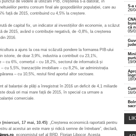
 punctul de vedere al utilizării PIB, creșterea s-a datorat, în
S-a 
heltuielilor pentru consum final ale gospodăriilor populației, care au
26/0
5% față de 2015, contribuind cu 4,5% la creștere.
CNA 
buni
ută de capital fix, un indicator al investițiilor din economie, a scăzut
că 
05/0
ă de 2015, având o contribuție negativă, de -0,8%, la creșterea
din 2016.
___________________________________________
Guve
jude
ricultura a ajuns la cea mai scăzută pondere la formarea PIB-ului
Mini
n istorie, de doar 3,9%, industria a contribuit cu 23,1%,
purt
le – cu 6%, comerțul – cu 18,2%, sectorul de informatică și
19/0
 – cu 5,5%, tranzacțiile imobiliare – cu 8,2%, iar administrația
Apro
apărarea – cu 10,5%, restul fiind aportul altor sectoare.
îngr
18/0
t al balanței de plăți a înregistrat în 2016 un deficit de 4,1 miliarde
Cum 
ste două ori mai mare față de 2015, în special ca urmare a
16/0
 balanței comerciale.
Boln
sacr
LI
 (miercuri, 17 mai, 10.45)
: „Creșterea economică raportată pentru
estru al acestui an este mare și ridică semne de întrebare”, declară,
News.ro
, economistul sef al BRD, Florian Libocor. Acesta