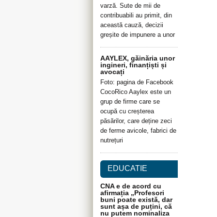
varză. Sute de mii de
contribuabili au primit, din
această cauză, decizii
greșite de impunere a unor
AAYLEX, găinăria unor
ingineri, finanțiști și
avocați
Foto: pagina de Facebook
CocoRico Aaylex este un
grup de firme care se
ocupă cu creșterea
păsărilor, care deține zeci
de ferme avicole, fabrici de
nutrețuri
EDUCATIE
CNA e de acord cu
afirmația „Profesori
buni poate există, dar
sunt așa de puțini, că
nu putem nominaliza