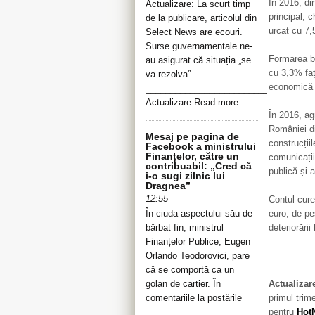
În 2016, din
Actualizare: La scurt timp
principal, c
de la publicare, articolul din
urcat cu 7,
Select News are ecouri.
Surse guvernamentale ne-
Formarea br
au asigurat că situația „se
cu 3,3% faț
va rezolva”.
economică 
__________________________________
Actualizare Read more
În 2016, ag
României di
Mesaj pe pagina de
construcții
Facebook a ministrului
Finanțelor, către un
comunicații
contribuabil: „Cred că
publică și 
i-o sugi zilnic lui
Dragnea”
12:55
Contul curen
euro, de pe
În ciuda aspectului său de
deteriorării
bărbat fin, ministrul
Finanțelor Publice, Eugen
Orlando Teodorovici, pare
că se comportă ca un
Actualizare
golan de cartier. În
primul trim
comentariile la postările
pentru
Hot