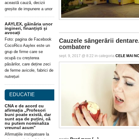
această cauză, decizii
greșite de impunere a unor
AAYLEX, găinăria unor
ingineri, finanțiști și
avocați
Foto: pagina de Facebook
Cauzele sângerării dentare.
CocoRico Aaylex este un
combatere
grup de firme care se
sept. 9, 2017 @ 8:22 in categoria
CELE MAI NOI
ocupă cu creșterea
păsărilor, care deține zeci
de ferme avicole, fabrici de
nutrețuri
EDUCATIE
CNA e de acord cu
afirmația „Profesori
buni poate există, dar
sunt așa de puțini, că
nu putem nominaliza
vreunul acum”
Afirmațiile instigatoare la