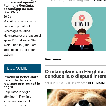
nov. 9, 2017 @ 11:16 in categoria
CELE MAI NO
minte acest episod”.
Fanii din România,
dezamăgiți de noul
Star Wars
16:23
Majoritatea celor care au
comentat pe site-ul
Cinemagia.ro, după
vizionarea recent lansatului
episod VIII al seriei Star
Wars, intitulat „The Last
Jedi” (ultimul Jedi), sunt
extrem
Read more [...]
ECONOMIE
O întâmplare din Harghita.
conduce la o dispută interet
Provident beneficiază
de studii de piață
oct. 3, 2017 @ 17:03 in categoria
CELE MAI NOI
realizate prin muncă la
negru
Asigurator în Anglia,
cămătar în România
Provident Financial