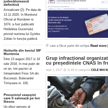
judecătorească
definitivă
Actualizare (2): Pe data de
13.11.2020, în Monitorul
Oficial al României nr.
1074, a fost publicată
Hotărârea Guvernului
privind numirea lui Györke
Zoltán în funcția publică
IT care a făcut parte din echipa
Read more [.
Hoiturile din beciul SIF
Muntenia
Grup infracțional organizat
Între 13 august 2017 și 16
cu președintele CNAS în fr
iulie 2018, în mai puțin de
un an, trei paznici ai
sept. 1, 2017 @ 11:05 in categoria
CELE MAI NO
întreprinderii Firos SA din
București, Bulevardul
Timișoara nr. 100,
Procurorul ceaușist
care îl salvează pe Ion
Iliescu
Un efect pervers al