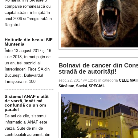
Romania IFN SA este o
companie românească cu
capital străin, înființată în
anul 2006 și înregistrată in
Registrul
Hoiturile din beciul SIF
Muntenia
Între 13 august 2017 și 16
iulie 2018, în mai puțin de
un an, trei paznici ai
Bolnavi de cancer din Cons
întreprinderii Firos SA din
stradă de autorități!
București, Bulevardul
sept. 22, 2017 @ 12:43 in categoria
CELE MAI 
Timișoara nr. 100,
Sănătate
,
Social
,
SPECIAL
.
Sistemul ANAF e atât
de varză, încât mă
confundă cu un om
paralel
De ani de zile, sistemul
informatic al ANAF este
varză. Sute de mii de
contribuabili au primit, din