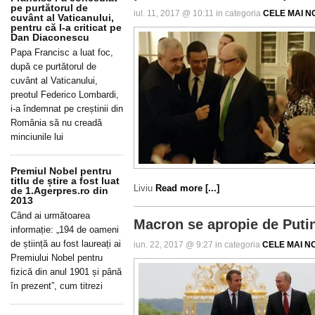
pe purtătorul de
iul. 11, 2017 @ 10:11 in categoria
CELE MAI NO
cuvânt al Vaticanului,
pentru că l-a criticat pe
Dan Diaconescu
Papa Francisc a luat foc,
după ce purtătorul de
cuvânt al Vaticanului,
preotul Federico Lombardi,
i-a îndemnat pe creștinii din
România să nu creadă
minciunile lui
Premiul Nobel pentru
titlu de știre a fost luat
Liviu
Read more [...]
de 1.Agerpres.ro din
2013
Când ai următoarea
Macron se apropie de Putin 
informație: „194 de oameni
de știință au fost laureați ai
iun. 22, 2017 @ 9:27 in categoria
CELE MAI NO
Premiului Nobel pentru
fizică din anul 1901 și până
în prezent”, cum titrezi