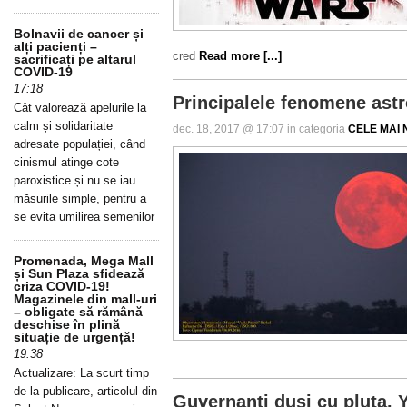
Bolnavii de cancer și
alți pacienți –
cred
Read more [...]
sacrificați pe altarul
COVID-19
17:18
Principalele fenomene ast
Cât valorează apelurile la
calm și solidaritate
dec. 18, 2017 @ 17:07 in categoria
CELE MAI N
adresate populației, când
cinismul atinge cote
paroxistice și nu se iau
măsurile simple, pentru a
se evita umilirea semenilor
Promenada, Mega Mall
și Sun Plaza sfidează
criza COVID-19!
Magazinele din mall-uri
– obligate să rămână
deschise în plină
situație de urgență!
19:38
Actualizare: La scurt timp
de la publicare, articolul din
Guvernanți duși cu pluta. 