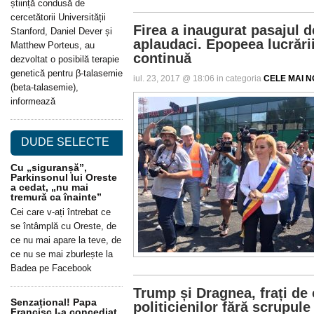
știință condusă de
cercetătorii Universității
Firea a inaugurat pasajul d
Stanford, Daniel Dever și
aplaudaci. Epopeea lucrării
Matthew Porteus, au
continuă
dezvoltat o posibilă terapie
genetică pentru β-talasemie
iul. 23, 2017 @ 18:06 in categoria
CELE MAI NO
(beta-talasemie),
informează
DUDE SELECTE
Cu „siguranșă”,
Parkinsonul lui Oreste
a cedat, „nu mai
tremură ca înainte”
Cei care v-ați întrebat ce
se întâmplă cu Oreste, de
ce nu mai apare la teve, de
ce nu se mai zburlește la
Badea pe Facebook
Trump și Dragnea, frați de 
Senzațional! Papa
politicienilor fără scrupule
Francisc l-a concediat