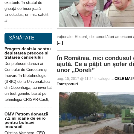
existente în stratul de
gheață ce înconjoară
Enceladus, un mic satelit
al
iraționale. Recent, doi cercetători americani
SĂNĂTATE
[...]
Progres decisiv pentru
depistarea precoce și
tratarea cancerului
În România, nici condusul 
ajută. Ce a pățit un șofer d
Doi profesori danezi ai
unor „Doreli”
Centrului de Cercetare și
Inovare în Biotehnologie
aug. 15, 2017 @ 11:24 in categoria
CELE MAI N
(BRIC) de la Universitatea
Transporturi
.
din Copenhaga, au inventat
un test genetic bazat pe
tehnologia CRISPR-Cas9,
OMV Petrom donează
7,2 milioane de euro
pentru bolnavii
incurabili
Cristina Verchere, CEO