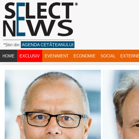
*Știri din
AGENDA CETĂȚEANULUI
HOME
EXCLUSIV
EVENIMENT
ECONOMIE
SOCIAL
EXTERN