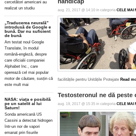
handicap
cercetători americani au
realizat un studiu
aug. 21, 2017 @ 14:10 in categoria
CELE MAI N
„Traducerea neurală”
introdusă de Google e
bună. Dar nu suficient
de bună
Am testat noul Google
Translate, în modul
română-engleză, despre
care oficialii companiei
Alphabet Inc., care
operează cel mai popular
motor de căutare, susțin că
facilitățile pentru Unitățile Protejate
Read mor
este mult mai
Testosteronul ne dă peste 
NASA: viața e posibilă
pe un satelit al lui
aug. 19, 2017 @ 15:35 in categoria
CELE MAI N
Saturn!
Sonda americană US
Cassini a detectat hidrogen
într-un nor de vapori
emanat prin fisurile