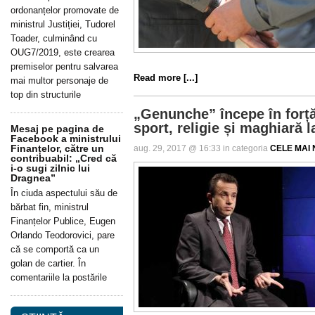
ordonanțelor promovate de
ministrul Justiției, Tudorel
Toader, culminând cu
OUG7/2019, este crearea
premiselor pentru salvarea
Read more [...]
mai multor personaje de
top din structurile
„Genunche” începe în forț
sport, religie și maghiară l
Mesaj pe pagina de
Facebook a ministrului
Finanțelor, către un
aug. 29, 2017 @ 16:33 in categoria
CELE MAI N
contribuabil: „Cred că
i-o sugi zilnic lui
Dragnea”
În ciuda aspectului său de
bărbat fin, ministrul
Finanțelor Publice, Eugen
Orlando Teodorovici, pare
că se comportă ca un
golan de cartier. În
comentariile la postările