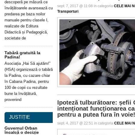
descoperă pe măsură ce
sept. 7, 2017 @ 11:08 in categoria
CELE MAI NO
învățătoarele avansează cu
Transporturi
.
predarea pe baza noilor
manuale pentru clasele I,
realizate de Editura
Didactică și Pedagogică,
societate de
Tabără gratuită la
Padina!
Asociația „Hai Să ajutăm!”
(HSA) organizează o tabără
la Padina, cu cazare chiar
în Cabana Padina, pentru
100 de copii cu rezultate
bune la învățătură,
provenind
Ipoteză tulburătoare: șefii
intenționat funcționarea ca
pentru a putea fura în voie
JUSTIȚIE
sept. 4, 2017 @ 22:51 in categoria
CELE MAI N
Guvernul Orban
încalcă o decizie