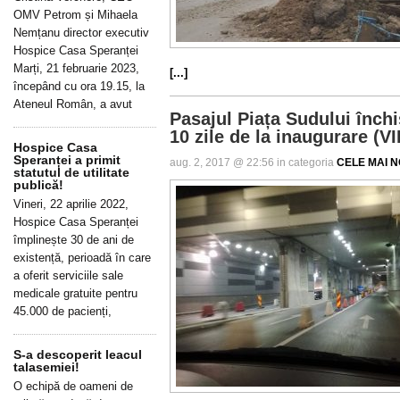
OMV Petrom și Mihaela
Nemțanu director executiv
Hospice Casa Speranței
Marți, 21 februarie 2023,
[...]
începând cu ora 19.15, la
Ateneul Român, a avut
Pasajul Piața Sudului înch
10 zile de la inaugurare (V
Hospice Casa
Speranței a primit
aug. 2, 2017 @ 22:56 in categoria
CELE MAI NO
statutul de utilitate
publică!
Vineri, 22 aprilie 2022,
Hospice Casa Speranței
împlinește 30 de ani de
existență, perioadă în care
a oferit serviciile sale
medicale gratuite pentru
45.000 de pacienți,
S-a descoperit leacul
talasemiei!
O echipă de oameni de