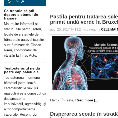
ȘTIINȚĂ
Ce trebuie să știi
despre sistemul de
Pastila pentru tratarea scl
frânare
primit undă verde la Bruxe
Mai multe informații și
sfaturi utile pentru șoferi,
aug. 25, 2017 @ 13:24 in categoria
CELE MAI N
legate de sistemele de
frânare ale autovehiculelor,
sunt furnizate de Ciprian
Nimu, coordonator de
vânzări la Țiriac Auto:
Testosteronul ne dă
peste cap calculele
Testosteronul, hormonul
bărbăției (stimulează
caracteristicile sexului
masculin) este cunoscut ca
declanșator al
Merck. În teste,
Read more [...]
impulsivității, agresivității și
altor comportamente
Disperarea scoate în strad
iraționale. Recent, doi