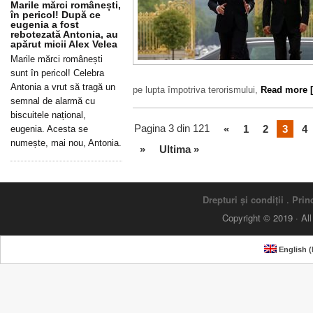
Marile mărci românești,
în pericol! După ce
eugenia a fost
rebotezată Antonia, au
apărut micii Alex Velea
Marile mărci românești
sunt în pericol! Celebra
Antonia a vrut să tragă un
pe lupta împotriva terorismului,
Read more [.
semnal de alarmă cu
biscuitele național,
Pagina 3 din 121
«
1
2
3
4
eugenia. Acesta se
numește, mai nou, Antonia.
»
Ultima »
Drepturi și condiții
.
Princ
Copyright © 2019 · Al
English
(