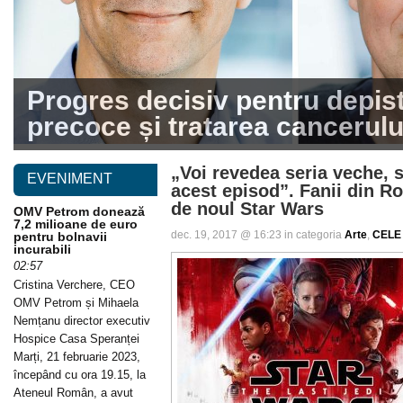
Progres decisiv pentru depis
precoce și tratarea cancerulu
„Voi revedea seria veche, 
EVENIMENT
acest episod”. Fanii din R
de noul Star Wars
OMV Petrom donează
7,2 milioane de euro
dec. 19, 2017 @ 16:23 in categoria
Arte
,
CELE 
pentru bolnavii
incurabili
02:57
Cristina Verchere, CEO
OMV Petrom și Mihaela
Nemțanu director executiv
Hospice Casa Speranței
Marți, 21 februarie 2023,
începând cu ora 19.15, la
Ateneul Român, a avut