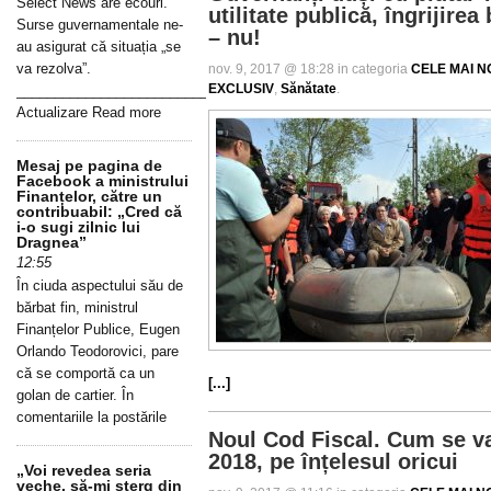
Select News are ecouri.
utilitate publică, îngrijire
Surse guvernamentale ne-
– nu!
au asigurat că situația „se
va rezolva”.
nov. 9, 2017 @ 18:28 in categoria
CELE MAI NO
EXCLUSIV
,
Sănătate
.
_____________________________________________________________
Actualizare Read more
Mesaj pe pagina de
Facebook a ministrului
Finanțelor, către un
contribuabil: „Cred că
i-o sugi zilnic lui
Dragnea”
12:55
În ciuda aspectului său de
bărbat fin, ministrul
Finanțelor Publice, Eugen
Orlando Teodorovici, pare
că se comportă ca un
[...]
golan de cartier. În
comentariile la postările
Noul Cod Fiscal. Cum se va 
2018, pe înțelesul oricui
„Voi revedea seria
veche, să-mi șterg din