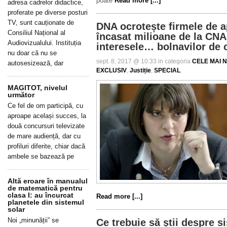
poate
Read more [...]
adresa cadrelor didactice,
proferate pe diverse posturi
TV, sunt cauționate de
DNA ocrotește firmele de 
Consiliul Național al
încasat milioane de la CNA
Audiovizualului. Instituția
interesele… bolnavilor de 
nu doar că nu se
sept. 8, 2017 @ 10:33 in categoria
CELE MAI N
autosesizează, dar
EXCLUSIV
,
Justiție
,
SPECIAL
.
MAGITOT, nivelul
următor
Ce fel de om participă, cu
aproape același succes, la
două concursuri televizate
de mare audiență, dar cu
profiluri diferite, chiar dacă
ambele se bazează pe
Altă eroare în manualul
de matematică pentru
clasa I: au încurcat
Read more [...]
planetele din sistemul
solar
Noi „minunății” se
Ce trebuie să știi despre s