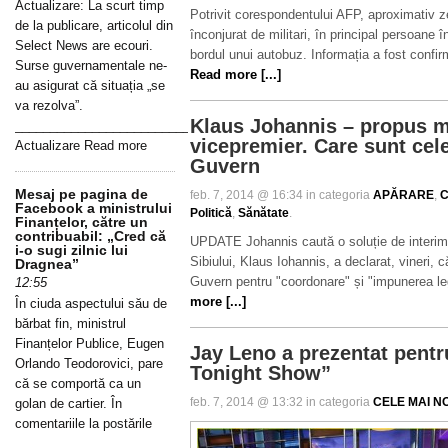
Actualizare: La scurt timp
Potrivit corespondentului AFP, aproximativ ze
de la publicare, articolul din
înconjurat de militari, în principal persoane în
Select News are ecouri.
bordul unui autobuz. Informația a fost confirma
Surse guvernamentale ne-
Read more [...]
au asigurat că situația „se
va rezolva”.
Klaus Johannis – propus mi
_____________________________________________________________
vicepremier. Care sunt cele
Actualizare Read more
Guvern
Mesaj pe pagina de
feb. 7, 2014 @ 16:34 in categoria
APĂRARE
,
C
Facebook a ministrului
Politică
,
Sănătate
.
Finanțelor, către un
contribuabil: „Cred că
UPDATE Johannis caută o soluție de interima
i-o sugi zilnic lui
Sibiului, Klaus Iohannis, a declarat, vineri,
Dragnea”
Guvern pentru "coordonare" și "impunerea le
12:55
more [...]
În ciuda aspectului său de
bărbat fin, ministrul
Finanțelor Publice, Eugen
Jay Leno a prezentat pentr
Orlando Teodorovici, pare
Tonight Show”
că se comportă ca un
feb. 7, 2014 @ 13:32 in categoria
CELE MAI NO
golan de cartier. În
comentariile la postările