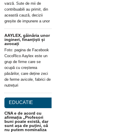
varză. Sute de mii de
contribuabili au primit, din
această cauză, decizii
greșite de impunere a unor
AAYLEX, găinăria unor
ingineri, finanțiști și
avocați
Foto: pagina de Facebook
CocoRico Aaylex este un
grup de firme care se
ocupă cu creșterea
păsărilor, care deține zeci
de ferme avicole, fabrici de
nutrețuri
EDUCATIE
CNA e de acord cu
afirmația „Profesori
buni poate există, dar
sunt așa de puțini, că
nu putem nominaliza