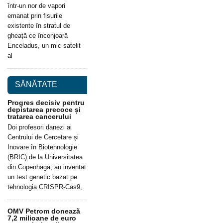
într-un nor de vapori
emanat prin fisurile
existente în stratul de
gheață ce înconjoară
Enceladus, un mic satelit
al
SĂNĂTATE
Progres decisiv pentru
depistarea precoce și
tratarea cancerului
Doi profesori danezi ai
Centrului de Cercetare și
Inovare în Biotehnologie
(BRIC) de la Universitatea
din Copenhaga, au inventat
un test genetic bazat pe
tehnologia CRISPR-Cas9,
OMV Petrom donează
7,2 milioane de euro