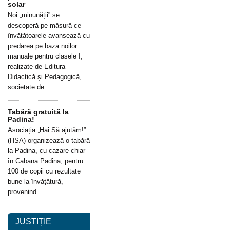
solar
Noi „minunății” se
descoperă pe măsură ce
învățătoarele avansează cu
predarea pe baza noilor
manuale pentru clasele I,
realizate de Editura
Didactică și Pedagogică,
societate de
Tabără gratuită la
Padina!
Asociația „Hai Să ajutăm!”
(HSA) organizează o tabără
la Padina, cu cazare chiar
în Cabana Padina, pentru
100 de copii cu rezultate
bune la învățătură,
provenind
JUSTIȚIE