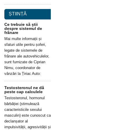
ȘTIINȚĂ
Ce trebuie să știi
despre sistemul de
frânare
Mai multe informații și
sfaturi utile pentru șoferi,
legate de sistemele de
frânare ale autovehiculelor,
sunt furnizate de Ciprian
Nimu, coordonator de
vânzări la Țiriac Auto:
Testosteronul ne dă
peste cap calculele
Testosteronul, hormonul
bărbăției (stimulează
caracteristicile sexului
masculin) este cunoscut ca
declanșator al
impulsivității, agresivității și