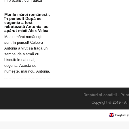
în prezent”, cum titrezi
Marile mărci românești,
în pericol! După ce
eugenia a fost
rebotezată Antonia, au
apărut micii Alex Velea
Marile mărci românești
sunt în pericol! Celebra
Antonia a vrut să tragă un
semnal de alarmă cu
biscuitele național,
eugenia. Acesta se
numește, mai nou, Antonia.
Drepturi și condiții
.
Princ
Copyright © 2019 · Al
English
(