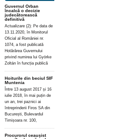
Guvernul Orban
încalcă o decizie
judecătorească
definitivă
Actualizare (2): Pe data de
13.11.2020, în Monitorul
Oficial al României nr.
1074, a fost publicată
Hotărârea Guvernului
privind numirea lui Györke
Zoltán în funcția publică
Hoiturile din beciul SIF
Muntenia
Între 13 august 2017 și 16
iulie 2018, în mai puțin de
un an, trei paznici ai
întreprinderii Firos SA din
București, Bulevardul
Timișoara nr. 100,
Procurorul ceaușist