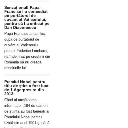
Senzațional! Papa
Francisc l-a concediat
pe purtătorul de
cuvânt al Vaticanului,
pentru că l-a criticat pe
Dan Diaconescu
Papa Francisc a luat foc,
după ce purtătorul de
cuvânt al Vaticanului,
preotul Federico Lombardi,
i-a îndemnat pe creștinii din
România să nu creadă
minciunile lui
Premiul Nobel pentru
titlu de știre a fost luat
de 1.Agerpres.ro din
2013
Când ai următoarea
informație: „194 de oameni
de știință au fost laureați ai
Premiului Nobel pentru
fizică din anul 1901 și până