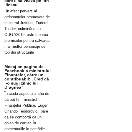
care îl salvează pe Ion
Iliescu
Un efect pervers al
ordonanțelor promovate de
ministrul Justiției, Tudorel
Toader, culminând cu
OUG7/2019, este crearea
premiselor pentru salvarea
mai multor personaje de
top din structurile
Mesaj pe pagina de
Facebook a ministrului
Finanțelor, către un
contribuabil: „Cred că
i-o sugi zilnic lui
Dragnea”
În ciuda aspectului său de
bărbat fin, ministrul
Finanțelor Publice, Eugen
Orlando Teodorovici, pare
că se comportă ca un
golan de cartier. În
comentariile la postările