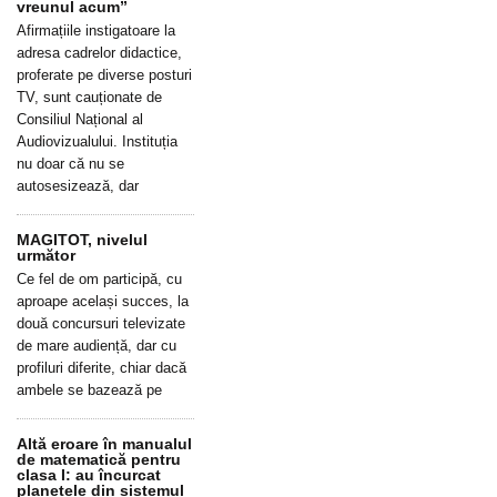
vreunul acum”
Afirmațiile instigatoare la
adresa cadrelor didactice,
proferate pe diverse posturi
TV, sunt cauționate de
Consiliul Național al
Audiovizualului. Instituția
nu doar că nu se
autosesizează, dar
MAGITOT, nivelul
următor
Ce fel de om participă, cu
aproape același succes, la
două concursuri televizate
de mare audiență, dar cu
profiluri diferite, chiar dacă
ambele se bazează pe
Altă eroare în manualul
de matematică pentru
clasa I: au încurcat
planetele din sistemul