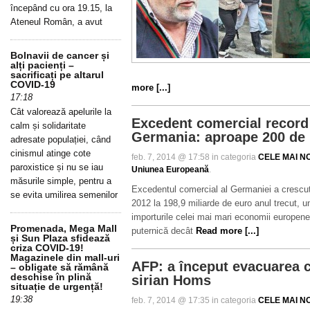
începând cu ora 19.15, la
Ateneul Român, a avut
Bolnavii de cancer și
alți pacienți –
sacrificați pe altarul
COVID-19
more [...]
17:18
Cât valorează apelurile la
Excedent comercial record
calm și solidaritate
Germania: aproape 200 de 
adresate populației, când
cinismul atinge cote
feb. 7, 2014 @ 17:58 in categoria
CELE MAI NO
paroxistice și nu se iau
Uniunea Europeană
.
măsurile simple, pentru a
Excedentul comercial al Germaniei a crescut 
se evita umilirea semenilor
2012 la 198,9 miliarde de euro anul trecut, u
importurile celei mai mari economii europene
Promenada, Mega Mall
puternică decât
Read more [...]
și Sun Plaza sfidează
criza COVID-19!
Magazinele din mall-uri
AFP: a început evacuarea ci
– obligate să rămână
deschise în plină
sirian Homs
situație de urgență!
19:38
feb. 7, 2014 @ 17:35 in categoria
CELE MAI NO