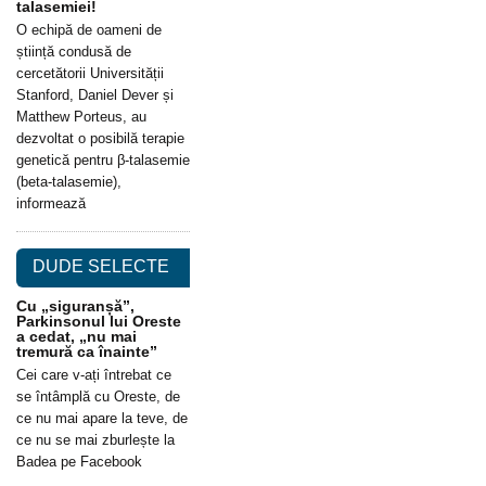
talasemiei!
O echipă de oameni de
știință condusă de
cercetătorii Universității
Stanford, Daniel Dever și
Matthew Porteus, au
dezvoltat o posibilă terapie
genetică pentru β-talasemie
(beta-talasemie),
informează
DUDE SELECTE
Cu „siguranșă”,
Parkinsonul lui Oreste
a cedat, „nu mai
tremură ca înainte”
Cei care v-ați întrebat ce
se întâmplă cu Oreste, de
ce nu mai apare la teve, de
ce nu se mai zburlește la
Badea pe Facebook