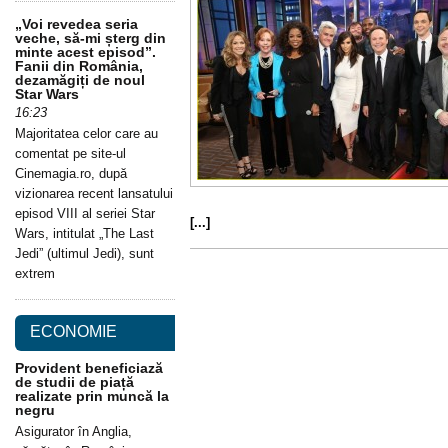
„Voi revedea seria
veche, să-mi șterg din
minte acest episod”.
Fanii din România,
dezamăgiți de noul
Star Wars
16:23
Majoritatea celor care au
comentat pe site-ul
Cinemagia.ro, după
vizionarea recent lansatului
episod VIII al seriei Star
[...]
Wars, intitulat „The Last
Jedi” (ultimul Jedi), sunt
extrem
ECONOMIE
Provident beneficiază
de studii de piață
realizate prin muncă la
negru
Asigurator în Anglia,