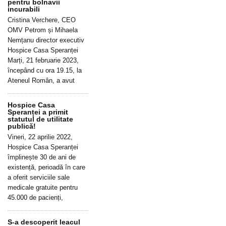
pentru bolnavii
incurabili
Cristina Verchere, CEO
OMV Petrom și Mihaela
Nemțanu director executiv
Hospice Casa Speranței
Marți, 21 februarie 2023,
începând cu ora 19.15, la
Ateneul Român, a avut
Hospice Casa
Speranței a primit
statutul de utilitate
publică!
Vineri, 22 aprilie 2022,
Hospice Casa Speranței
împlinește 30 de ani de
existență, perioadă în care
a oferit serviciile sale
medicale gratuite pentru
45.000 de pacienți,
S-a descoperit leacul