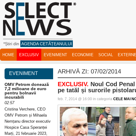
*Știri din
AGENDA CETĂȚEANULUI
HOME
EXCLUSIV
EVENIMENT
ECONOMIE
SOCIAL
EXTERN
ARHIVĂ ZI:
07/02/2014
EVENIMENT
EXCLUSIV.
Noul Cod Penal î
OMV Petrom donează
7,2 milioane de euro
pe tatăl și surorile pistolar
pentru bolnavii
incurabili
feb. 7, 2014 @ 16:00 in categoria
CELE MAI NO
02:57
Cristina Verchere, CEO
OMV Petrom și Mihaela
Nemțanu director executiv
Hospice Casa Speranței
Marți, 21 februarie 2023,