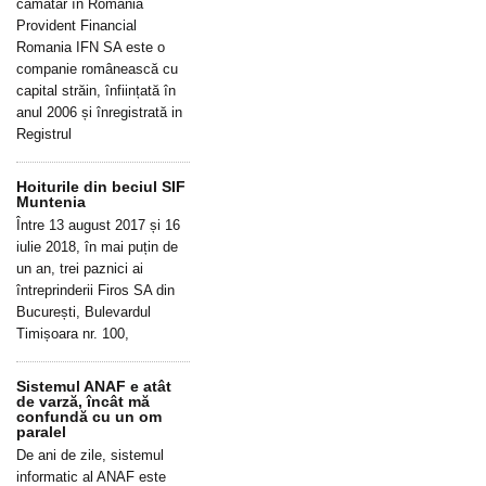
cămătar în România
Provident Financial
Romania IFN SA este o
companie românească cu
capital străin, înființată în
anul 2006 și înregistrată in
Registrul
Hoiturile din beciul SIF
Muntenia
Între 13 august 2017 și 16
iulie 2018, în mai puțin de
un an, trei paznici ai
întreprinderii Firos SA din
București, Bulevardul
Timișoara nr. 100,
Sistemul ANAF e atât
de varză, încât mă
confundă cu un om
paralel
De ani de zile, sistemul
informatic al ANAF este