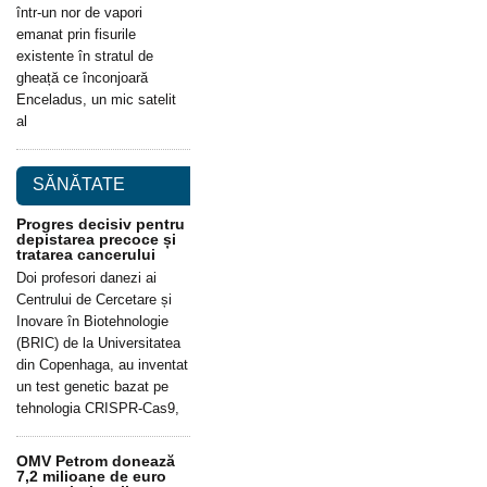
într-un nor de vapori
emanat prin fisurile
existente în stratul de
gheață ce înconjoară
Enceladus, un mic satelit
al
SĂNĂTATE
Progres decisiv pentru
depistarea precoce și
tratarea cancerului
Doi profesori danezi ai
Centrului de Cercetare și
Inovare în Biotehnologie
(BRIC) de la Universitatea
din Copenhaga, au inventat
un test genetic bazat pe
tehnologia CRISPR-Cas9,
OMV Petrom donează
7,2 milioane de euro