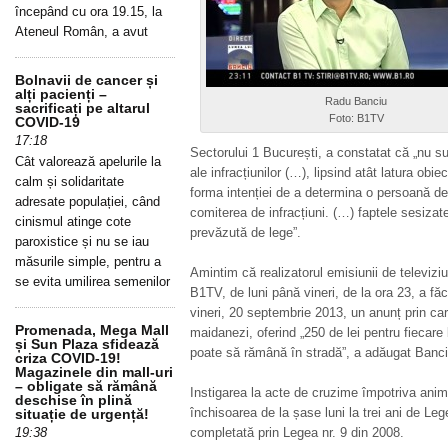
începând cu ora 19.15, la
Ateneul Român, a avut
Bolnavii de cancer și
alți pacienți –
Radu Banciu
sacrificați pe altarul
Foto: B1TV
COVID-19
17:18
Sectorului 1 București, a constatat că „nu su
Cât valorează apelurile la
ale infracțiunilor (…), lipsind atât latura obi
calm și solidaritate
forma intenției de a determina o persoană det
adresate populației, când
comiterea de infracțiuni. (…) faptele sesizat
cinismul atinge cote
prevăzută de lege”.
paroxistice și nu se iau
măsurile simple, pentru a
Amintim că realizatorul emisiunii de televizi
se evita umilirea semenilor
B1TV, de luni până vineri, de la ora 23, a fă
vineri, 20 septembrie 2013, un anunț prin care
Promenada, Mega Mall
maidanezi, oferind „250 de lei pentru fiecare 
și Sun Plaza sfidează
poate să rămână în stradă”, a adăugat Banci
criza COVID-19!
Magazinele din mall-uri
– obligate să rămână
Instigarea la acte de cruzime împotriva anim
deschise în plină
închisoarea de la șase luni la trei ani de Le
situație de urgență!
19:38
completată prin Legea nr. 9 din 2008.