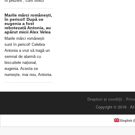
în prezent”, cum titrezi
Marile mărci românești,
în pericol! După ce
eugenia a fost
rebotezată Antonia, au
apărut micii Alex Velea
Marile mărci românești
sunt în pericol! Celebra
Antonia a vrut să tragă un
semnal de alarmă cu
biscuitele național,
eugenia. Acesta se
numește, mai nou, Antonia.
Drepturi și condiții
.
Princ
Copyright © 2019 · Al
English
(