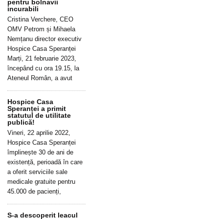
pentru bolnavii
incurabili
Cristina Verchere, CEO
OMV Petrom și Mihaela
Nemțanu director executiv
Hospice Casa Speranței
Marți, 21 februarie 2023,
începând cu ora 19.15, la
Ateneul Român, a avut
Hospice Casa
Speranței a primit
statutul de utilitate
publică!
Vineri, 22 aprilie 2022,
Hospice Casa Speranței
împlinește 30 de ani de
existență, perioadă în care
a oferit serviciile sale
medicale gratuite pentru
45.000 de pacienți,
S-a descoperit leacul