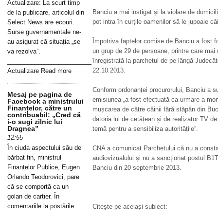
Actualizare: La scurt timp
Banciu a mai instigat și la violare de domici
de la publicare, articolul din
pot intra în curțile oamenilor să le jupoaie câi
Select News are ecouri.
Surse guvernamentale ne-
Împotriva faptelor comise de Banciu a fost f
au asigurat că situația „se
un grup de 29 de persoane, printre care mai m
va rezolva”.
înregistrată la parchetul de pe lângă Judecăt
_____________________________________________________________
22.10.2013.
Actualizare Read more
Conform ordonanței procurorului, Banciu a su
Mesaj pe pagina de
emisiunea „a fost efectuată ca urmare a morții
Facebook a ministrului
Finanțelor, către un
mușcarea de către câinii fără stăpân din Bucu
contribuabil: „Cred că
datoria lui de cetățean și de realizator TV 
i-o sugi zilnic lui
Dragnea”
temă pentru a sensibiliza autoritățile”.
12:55
În ciuda aspectului său de
CNA a comunicat Parchetului că nu a constatat
bărbat fin, ministrul
audiovizualului și nu a sancționat postul B1
Finanțelor Publice, Eugen
Banciu din 20 septembrie 2013.
Orlando Teodorovici, pare
că se comportă ca un
golan de cartier. În
comentariile la postările
Citește pe același subiect: