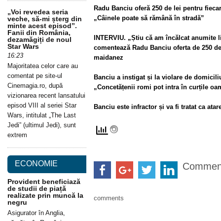
Radu Banciu oferă 250 de lei pentru fiecar
„Voi revedea seria
„Câinele poate să rămână în stradă”
veche, să-mi șterg din
minte acest episod”.
Fanii din România,
INTERVIU. „Știu că am încălcat anumite 
dezamăgiți de noul
Star Wars
comentează Radu Banciu oferta de 250 de 
16:23
maidanez
Majoritatea celor care au
comentat pe site-ul
Banciu a instigat și la violare de domicili
Cinemagia.ro, după
„Concetățenii romi pot intra în curțile oa
vizionarea recent lansatului
episod VIII al seriei Star
Banciu este infractor și va fi tratat ca atar
Wars, intitulat „The Last
Jedi” (ultimul Jedi), sunt
extrem
ECONOMIE
Commen
Provident beneficiază
de studii de piață
realizate prin muncă la
comments
negru
Asigurator în Anglia,