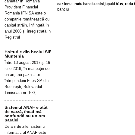
cămătar în România
caz ionut
,
radu banciu caini jupuiti b1tv
,
radu 
Provident Financial
banciu
Romania IFN SA este o
companie românească cu
capital străin, înființată în
anul 2006 și înregistrată in
Registrul
Hoiturile din beciul SIF
Muntenia
Între 13 august 2017 și 16
iulie 2018, în mai puțin de
un an, trei paznici ai
întreprinderii Firos SA din
București, Bulevardul
Timișoara nr. 100,
Sistemul ANAF e atât
de varză, încât mă
confundă cu un om
paralel
De ani de zile, sistemul
informatic al ANAF este