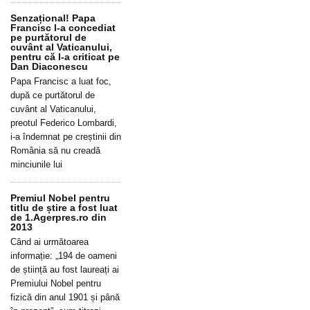
Senzațional! Papa
Francisc l-a concediat
pe purtătorul de
cuvânt al Vaticanului,
pentru că l-a criticat pe
Dan Diaconescu
Papa Francisc a luat foc,
după ce purtătorul de
cuvânt al Vaticanului,
preotul Federico Lombardi,
i-a îndemnat pe creștinii din
România să nu creadă
minciunile lui
Premiul Nobel pentru
titlu de știre a fost luat
de 1.Agerpres.ro din
2013
Când ai următoarea
informație: „194 de oameni
de știință au fost laureați ai
Premiului Nobel pentru
fizică din anul 1901 și până