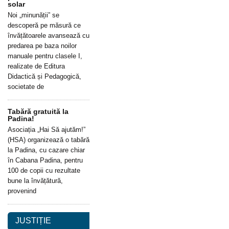
solar
Noi „minunății” se
descoperă pe măsură ce
învățătoarele avansează cu
predarea pe baza noilor
manuale pentru clasele I,
realizate de Editura
Didactică și Pedagogică,
societate de
Tabără gratuită la
Padina!
Asociația „Hai Să ajutăm!”
(HSA) organizează o tabără
la Padina, cu cazare chiar
în Cabana Padina, pentru
100 de copii cu rezultate
bune la învățătură,
provenind
JUSTIȚIE