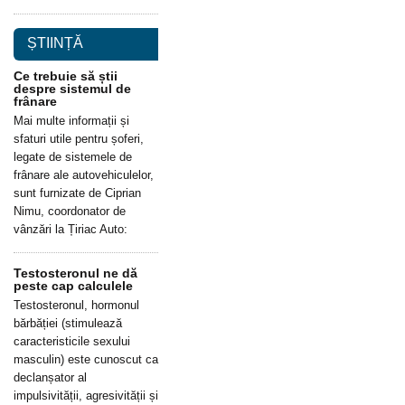
ȘTIINȚĂ
Ce trebuie să știi
despre sistemul de
frânare
Mai multe informații și
sfaturi utile pentru șoferi,
legate de sistemele de
frânare ale autovehiculelor,
sunt furnizate de Ciprian
Nimu, coordonator de
vânzări la Țiriac Auto:
Testosteronul ne dă
peste cap calculele
Testosteronul, hormonul
bărbăției (stimulează
caracteristicile sexului
masculin) este cunoscut ca
declanșator al
impulsivității, agresivității și