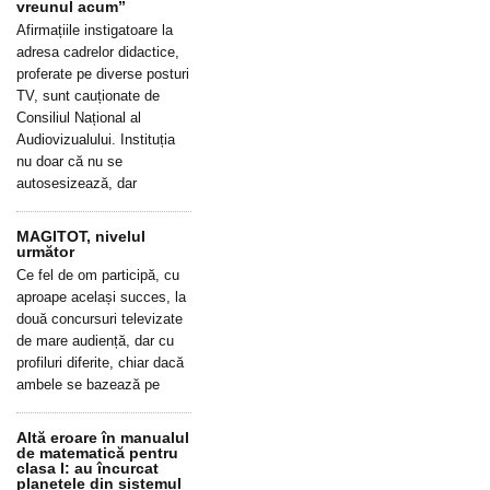
vreunul acum”
Afirmațiile instigatoare la
adresa cadrelor didactice,
proferate pe diverse posturi
TV, sunt cauționate de
Consiliul Național al
Audiovizualului. Instituția
nu doar că nu se
autosesizează, dar
MAGITOT, nivelul
următor
Ce fel de om participă, cu
aproape același succes, la
două concursuri televizate
de mare audiență, dar cu
profiluri diferite, chiar dacă
ambele se bazează pe
Altă eroare în manualul
de matematică pentru
clasa I: au încurcat
planetele din sistemul