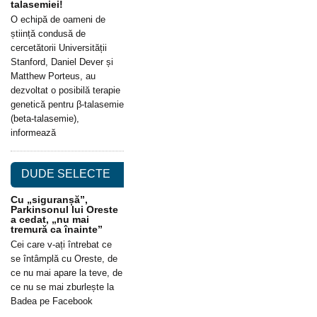
talasemiei!
O echipă de oameni de
știință condusă de
cercetătorii Universității
Stanford, Daniel Dever și
Matthew Porteus, au
dezvoltat o posibilă terapie
genetică pentru β-talasemie
(beta-talasemie),
informează
DUDE SELECTE
Cu „siguranșă”,
Parkinsonul lui Oreste
a cedat, „nu mai
tremură ca înainte”
Cei care v-ați întrebat ce
se întâmplă cu Oreste, de
ce nu mai apare la teve, de
ce nu se mai zburlește la
Badea pe Facebook