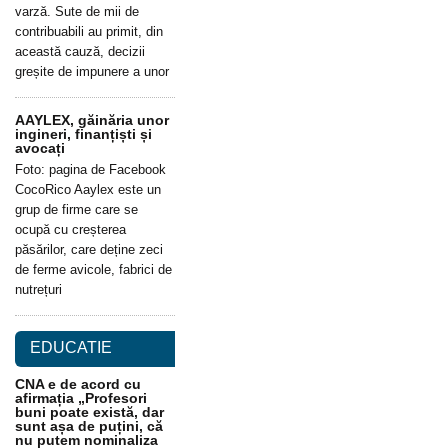
varză. Sute de mii de
contribuabili au primit, din
această cauză, decizii
greșite de impunere a unor
AAYLEX, găinăria unor
ingineri, finanțiști și
avocați
Foto: pagina de Facebook
CocoRico Aaylex este un
grup de firme care se
ocupă cu creșterea
păsărilor, care deține zeci
de ferme avicole, fabrici de
nutrețuri
EDUCATIE
CNA e de acord cu
afirmația „Profesori
buni poate există, dar
sunt așa de puțini, că
nu putem nominaliza