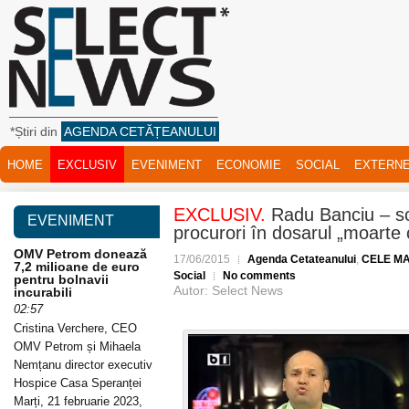
*Știri din
AGENDA CETĂȚEANULUI
HOME
EXCLUSIV
EVENIMENT
ECONOMIE
SOCIAL
EXTERN
EXCLUSIV.
Radu Banciu – s
EVENIMENT
procurori în dosarul „moarte c
OMV Petrom donează
17/06/2015
Agenda Cetateanului
,
CELE MAI
7,2 milioane de euro
Social
No comments
pentru bolnavii
Autor: Select News
incurabili
02:57
Cristina Verchere, CEO
OMV Petrom și Mihaela
Nemțanu director executiv
Hospice Casa Speranței
Marți, 21 februarie 2023,