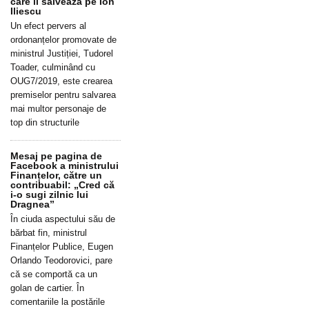
care îl salvează pe Ion
Iliescu
Un efect pervers al
ordonanțelor promovate de
ministrul Justiției, Tudorel
Toader, culminând cu
OUG7/2019, este crearea
premiselor pentru salvarea
mai multor personaje de
top din structurile
Mesaj pe pagina de
Facebook a ministrului
Finanțelor, către un
contribuabil: „Cred că
i-o sugi zilnic lui
Dragnea”
În ciuda aspectului său de
bărbat fin, ministrul
Finanțelor Publice, Eugen
Orlando Teodorovici, pare
că se comportă ca un
golan de cartier. În
comentariile la postările