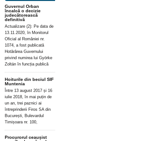
Guvernul Orban
încalcă o decizie
judecătorească
definitivă
Actualizare (2): Pe data de
13.11.2020, în Monitorul
Oficial al României nr.
1074, a fost publicată
Hotărârea Guvernului
privind numirea lui Györke
Zoltán în funcția publică
Hoiturile din beciul SIF
Muntenia
Între 13 august 2017 și 16
iulie 2018, în mai puțin de
un an, trei paznici ai
întreprinderii Firos SA din
București, Bulevardul
Timișoara nr. 100,
Procurorul ceaușist