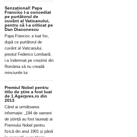
Senzațional! Papa
Francisc l-a concediat
pe purtătorul de
cuvânt al Vaticanului,
pentru că l-a criticat pe
Dan Diaconescu
Papa Francisc a luat foc,
după ce purtătorul de
cuvânt al Vaticanului,
preotul Federico Lombardi,
i-a îndemnat pe creștinii din
România să nu creadă
minciunile lui
Premiul Nobel pentru
titlu de știre a fost luat
de 1.Agerpres.ro din
2013
Când ai următoarea
informație: „194 de oameni
de știință au fost laureați ai
Premiului Nobel pentru
fizică din anul 1901 și până