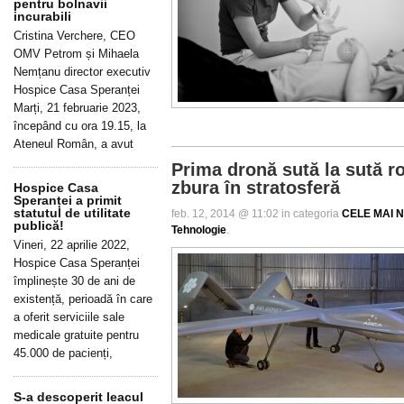
pentru bolnavii
incurabili
Cristina Verchere, CEO
OMV Petrom și Mihaela
Nemțanu director executiv
Hospice Casa Speranței
Marți, 21 februarie 2023,
începând cu ora 19.15, la
Ateneul Român, a avut
Prima dronă sută la sută 
zbura în stratosferă
Hospice Casa
Speranței a primit
statutul de utilitate
feb. 12, 2014 @ 11:02 in categoria
CELE MAI N
publică!
Tehnologie
.
Vineri, 22 aprilie 2022,
Hospice Casa Speranței
împlinește 30 de ani de
existență, perioadă în care
a oferit serviciile sale
medicale gratuite pentru
45.000 de pacienți,
S-a descoperit leacul