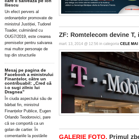
care îl salvează pe Ion
Iliescu
Un efect pervers al
ordonanțelor promovate de
ministrul Justiției, Tudorel
Toader, culminând cu
ZF: Romtelecom devine T, 
OUG7/2019, este crearea
premiselor pentru salvarea
mart. 13, 2014 @ 12:56 in categoria
CELE MAI 
mai multor personaje de
top din structurile
Mesaj pe pagina de
Facebook a ministrului
Finanțelor, către un
contribuabil: „Cred că
i-o sugi zilnic lui
Dragnea”
În ciuda aspectului său de
bărbat fin, ministrul
Finanțelor Publice, Eugen
Orlando Teodorovici, pare
că se comportă ca un
golan de cartier. În
comentariile la postările
GALERIE FOTO.
Primul zbo