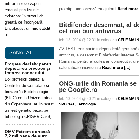
într-un nor de vapori
prototip funcționează cu ajutorul
Read more [
emanat prin fisurile
existente în stratul de
gheață ce înconjoară
Bitdifender desemnat, al d
Enceladus, un mic satelit
cel mai bun antivirus
al
feb. 13, 2014 @ 22:31 in categoria
CELE MAI N
AV-TEST, compania independentă germană de
SĂNĂTATE
antivirus, a desemnat Bitdefender Internet S
România, pentru al doilea an consecutiv, dre
Progres decisiv pentru
calculatoare individuale
Read more [...]
depistarea precoce și
tratarea cancerului
Doi profesori danezi ai
ONG-urile din Romania se 
Centrului de Cercetare și
pe Google.ro
Inovare în Biotehnologie
(BRIC) de la Universitatea
feb. 13, 2014 @ 20:21 in categoria
CELE MAI N
din Copenhaga, au inventat
SPECIAL
,
Tehnologie
.
un test genetic bazat pe
tehnologia CRISPR-Cas9,
OMV Petrom donează
7,2 milioane de euro