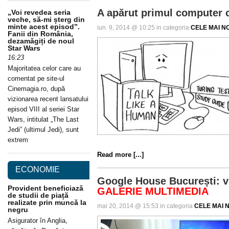
A apărut primul computer
„Voi revedea seria
veche, să-mi șterg din
minte acest episod”.
iun. 9, 2014 @ 10:25 in categoria
CELE MAI NO
Fanii din România,
dezamăgiți de noul
Star Wars
16:23
Majoritatea celor care au
comentat pe site-ul
Cinemagia.ro, după
vizionarea recent lansatului
episod VIII al seriei Star
Wars, intitulat „The Last
Jedi” (ultimul Jedi), sunt
extrem
Read more [...]
ECONOMIE
Google House București: vii
Provident beneficiază
GALERIE MULTIMEDIA
de studii de piață
realizate prin muncă la
mai 20, 2014 @ 15:53 in categoria
CELE MAI N
negru
Asigurator în Anglia,