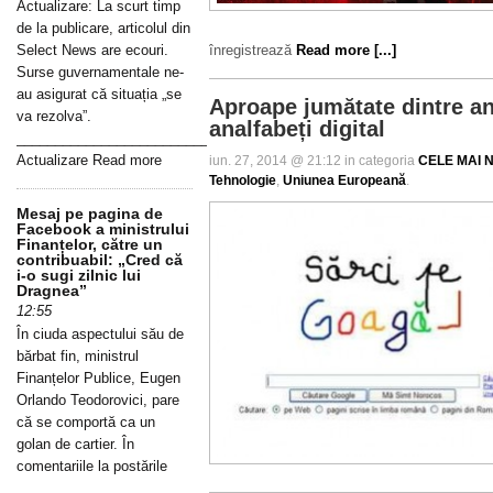
Actualizare: La scurt timp
de la publicare, articolul din
Select News are ecouri.
înregistrează
Read more [...]
Surse guvernamentale ne-
au asigurat că situația „se
Aproape jumătate dintre an
va rezolva”.
analfabeți digital
_____________________________________________________________
Actualizare Read more
iun. 27, 2014 @ 21:12 in categoria
CELE MAI N
Tehnologie
,
Uniunea Europeană
.
Mesaj pe pagina de
Facebook a ministrului
Finanțelor, către un
contribuabil: „Cred că
i-o sugi zilnic lui
Dragnea”
12:55
În ciuda aspectului său de
bărbat fin, ministrul
Finanțelor Publice, Eugen
Orlando Teodorovici, pare
că se comportă ca un
golan de cartier. În
comentariile la postările