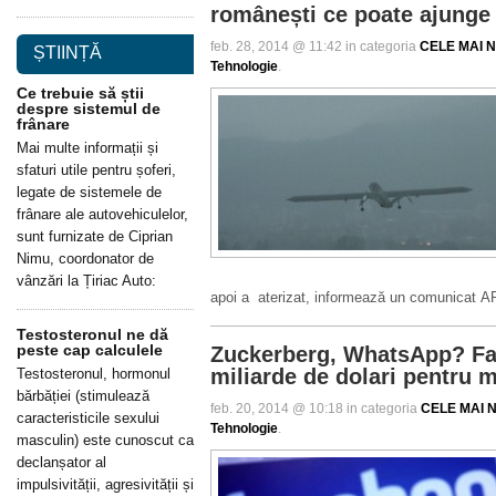
românești ce poate ajunge 
feb. 28, 2014 @ 11:42 in categoria
CELE MAI N
ȘTIINȚĂ
Tehnologie
.
Ce trebuie să știi
despre sistemul de
frânare
Mai multe informații și
sfaturi utile pentru șoferi,
legate de sistemele de
frânare ale autovehiculelor,
sunt furnizate de Ciprian
Nimu, coordonator de
vânzări la Țiriac Auto:
apoi a aterizat, informează un comunicat 
Testosteronul ne dă
peste cap calculele
Zuckerberg, WhatsApp? Fa
miliarde de dolari pentru 
Testosteronul, hormonul
bărbăției (stimulează
feb. 20, 2014 @ 10:18 in categoria
CELE MAI N
caracteristicile sexului
Tehnologie
.
masculin) este cunoscut ca
declanșator al
impulsivității, agresivității și