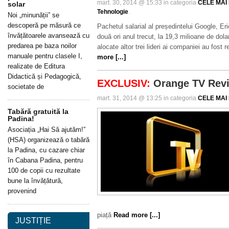
mart. 30, 2014 @ 15:33 in categoria
CELE MAI 
solar
Tehnologie
.
Noi „minunății” se
descoperă pe măsură ce
Pachetul salarial al președintelui Google, E
învățătoarele avansează cu
două ori anul trecut, la 19,3 milioane de dolar
predarea pe baza noilor
alocate altor trei lideri ai companiei au fost
manuale pentru clasele I,
more [...]
realizate de Editura
Didactică și Pedagogică,
EXCLUSIV:
Orange TV Rev
societate de
mart. 31, 2014 @ 13:25 in categoria
CELE MAI 
Tabără gratuită la
Padina!
Asociația „Hai Să ajutăm!”
(HSA) organizează o tabără
la Padina, cu cazare chiar
în Cabana Padina, pentru
100 de copii cu rezultate
bune la învățătură,
provenind
piață
Read more [...]
JUSTIȚIE