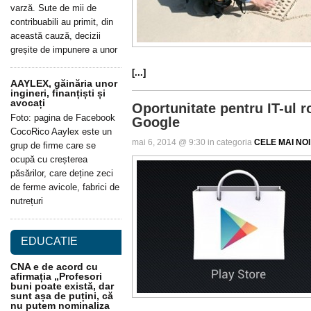
varză. Sute de mii de
contribuabili au primit, din
această cauză, decizii
greșite de impunere a unor
[...]
AAYLEX, găinăria unor
ingineri, finanțiști și
avocați
Oportunitate pentru IT-ul 
Foto: pagina de Facebook
Google
CocoRico Aaylex este un
mai 6, 2014 @ 9:30 in categoria
CELE MAI NOI
grup de firme care se
ocupă cu creșterea
păsărilor, care deține zeci
de ferme avicole, fabrici de
nutrețuri
EDUCATIE
CNA e de acord cu
afirmația „Profesori
buni poate există, dar
sunt așa de puțini, că
nu putem nominaliza