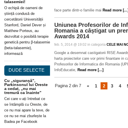
talasemiei!
O echipă de oameni de
face parte dintr-o familie mai
Read more [...
știință condusă de
cercetătorii Universității
Uniunea Profesorilor de In
Stanford, Daniel Dever și
Romania a câștigat un pr
Matthew Porteus, au
Awards 2014
dezvoltat o posibilă terapie
genetică pentru β-talasemie
feb. 5, 2014 @ 19:02 in categoria
CELE MAI NO
(beta-talasemie),
Google a desemnat castigatorii RISE Awards
informează
harta proiectelor care vor primi finantare in
Profesorilor de Informatica din Romania (UPI
DUDE SELECTE
InfoEducatie,
Read more [...]
Cu „siguranșă”,
Parkinsonul lui Oreste
Pagina 2 din 7
«
1
2
3
4
a cedat, „nu mai
tremură ca înainte”
Cei care v-ați întrebat ce
se întâmplă cu Oreste, de
ce nu mai apare la teve, de
ce nu se mai zburlește la
Badea pe Facebook