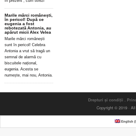
în prezent”, cum titrezi
Marile mărci românești,
în pericol! După ce
eugenia a fost
rebotezată Antonia, au
apărut micii Alex Velea
Marile mărci românești
sunt în pericol! Celebra
Antonia a vrut să tragă un
semnal de alarmă cu
biscuitele național,
eugenia. Acesta se
numește, mai nou, Antonia.
Drepturi și condiții
.
Princ
Copyright © 2019 · Al
English
(