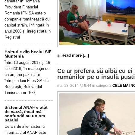
cămătar în România
Provident Financial
Romania IFN SA este o
companie românească cu
capital străin, înființată în
anul 2006 și înregistrată in
Registrul
Hoiturile din beciul SIF
și
Read more [...]
Muntenia
Între 13 august 2017 și 16
iulie 2018, în mai puțin de
Ce ar prefera să aibă cu ei
un an, trei paznici ai
românilor pe o insulă pust
întreprinderii Firos SA din
mai 13, 2014 @ 9:44 in categoria
CELE MAI NO
București, Bulevardul
Timișoara nr. 100,
Sistemul ANAF e atât
de varză, încât mă
confundă cu un om
paralel
De ani de zile, sistemul
informatic al ANAF este