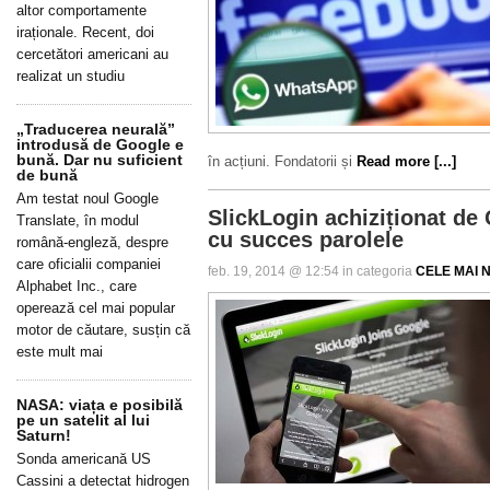
altor comportamente
iraționale. Recent, doi
cercetători americani au
realizat un studiu
„Traducerea neurală”
introdusă de Google e
bună. Dar nu suficient
în acțiuni. Fondatorii și
Read more [...]
de bună
Am testat noul Google
SlickLogin achiziționat de
Translate, în modul
cu succes parolele
română-engleză, despre
care oficialii companiei
feb. 19, 2014 @ 12:54 in categoria
CELE MAI N
Alphabet Inc., care
operează cel mai popular
motor de căutare, susțin că
este mult mai
NASA: viața e posibilă
pe un satelit al lui
Saturn!
Sonda americană US
Cassini a detectat hidrogen