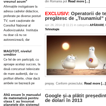
vreunul acum”
din Romania pot
Read more [...]
Afirmațiile instigatoare la
adresa cadrelor didactice,
EXCLUSIV:
Operatorii de t
proferate pe diverse posturi
pregătesc de „Tsunamiul” 
TV, sunt cauționate de
apr. 26, 2014 @ 11:21 in categoria
APĂRARE
,
Consiliul Național al
Tehnologie
.
Audiovizualului. Instituția
nu doar că nu se
autosesizează, dar
MAGITOT, nivelul
următor
Ce fel de om participă, cu
aproape același succes, la
două concursuri televizate
de mare audiență, dar cu
profiluri diferite, chiar dacă
ambele se bazează pe
prepay. Conform proiectului,
Read more [...]
Altă eroare în manualul
Google și-a plătit președin
de matematică pentru
de dolari în 2013
clasa I: au încurcat
planetele din sistemul