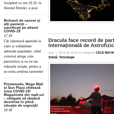
începând cu ora 19.15, la
Ateneul Român, a avut
Bolnavii de cancer și
alți pacienți –
sacrificați pe altarul
COVID-19
17:18
Dracula face record de par
Cât valorează apelurile la
Internațională de Astrofizi
calm și solidaritate
adresate populației, când
aug. 1, 2014 @ 18:32 in categoria
CELE MAI NO
cinismul atinge cote
Știință
,
Tehnologie
.
paroxistice și nu se iau
măsurile simple, pentru a
se evita umilirea semenilor
Promenada, Mega Mall
și Sun Plaza sfidează
criza COVID-19!
Magazinele din mall-uri
– obligate să rămână
deschise în plină
situație de urgență!
19:38