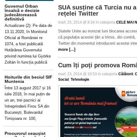
Guvernul Orban
SUA susține că Turcia nu a
încalcă o decizie
rețelei Twitter
judecătorească
definitivă
mart. 25, 2014 @ 8:34 in categoria
CELE MAI N
Actualizare (2): Pe data de
Statele Unite au ironizat luni blocarea accesu
13.11.2020, în Monitorul
că populația acestei țări a trimis, din contr
Oficial al României nr.
Twitter din momentul introducerii acestei int
1074, a fost publicată
more [...]
Hotărârea Guvernului
privind numirea lui Györke
Zoltán în funcția publică
Cum îți poți promova Rom
mart. 23, 2014 @ 10:53 in categoria
Călătorii
,
C
Hoiturile din beciul SIF
Social
,
Tehnologie
.
Muntenia
Între 13 august 2017 și 16
iulie 2018, în mai puțin de
un an, trei paznici ai
întreprinderii Firos SA din
București, Bulevardul
Timișoara nr. 100,
Procurorul ceaușist