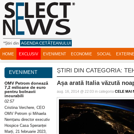
*Știri din
AGENDA CETĂȚEANULUI
HOME
EXCLUSIV
EVENIMENT
ECONOMIE
SOCIAL
EXTERN
ȘTIRI DIN CATEGORIA:
TE
EVENIMENT
Așa arată Italia văzută noa
OMV Petrom donează
7,2 milioane de euro
pentru bolnavii
aug. 16, 2014 @ 22:03 in categoria
CELE MAI N
incurabili
02:57
Cristina Verchere, CEO
OMV Petrom și Mihaela
Nemțanu director executiv
Hospice Casa Speranței
Marți, 21 februarie 2023,