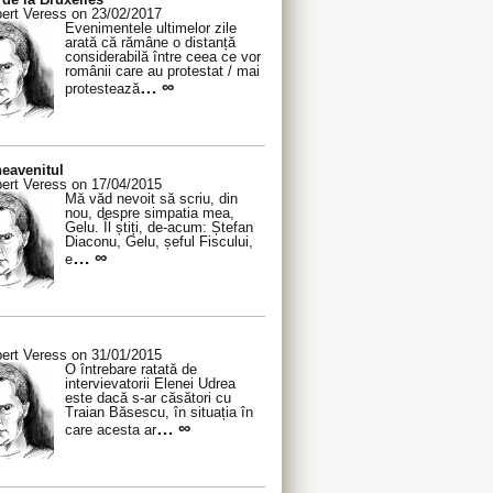
ert Veress on 23/02/2017
Evenimentele ultimelor zile
arată că rămâne o distanță
considerabilă între ceea ce vor
românii care au protestat / mai
… ∞
protestează
eavenitul
ert Veress on 17/04/2015
Mă văd nevoit să scriu, din
nou, despre simpatia mea,
Gelu. Îl știți, de-acum: Ștefan
Diaconu, Gelu, șeful Fiscului,
… ∞
e
ert Veress on 31/01/2015
O întrebare ratată de
intervievatorii Elenei Udrea
este dacă s-ar căsători cu
Traian Băsescu, în situația în
… ∞
care acesta ar