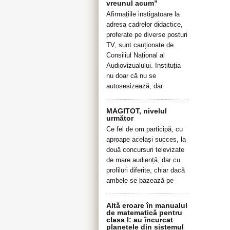
vreunul acum”
Afirmațiile instigatoare la
adresa cadrelor didactice,
proferate pe diverse posturi
TV, sunt cauționate de
Consiliul Național al
Audiovizualului. Instituția
nu doar că nu se
autosesizează, dar
MAGITOT, nivelul
următor
Ce fel de om participă, cu
aproape același succes, la
două concursuri televizate
de mare audiență, dar cu
profiluri diferite, chiar dacă
ambele se bazează pe
Altă eroare în manualul
de matematică pentru
clasa I: au încurcat
planetele din sistemul