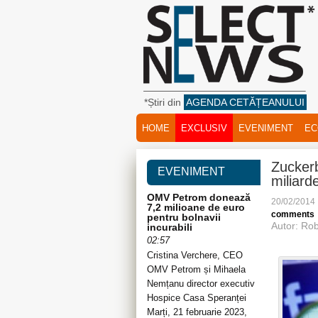
*Știri din
AGENDA CETĂȚEANULUI
HOME
EXCLUSIV
EVENIMENT
EC
Zucker
EVENIMENT
miliard
OMV Petrom donează
20/02/2014
7,2 milioane de euro
comments
pentru bolnavii
Autor: Rob
incurabili
02:57
Cristina Verchere, CEO
OMV Petrom și Mihaela
Nemțanu director executiv
Hospice Casa Speranței
Marți, 21 februarie 2023,