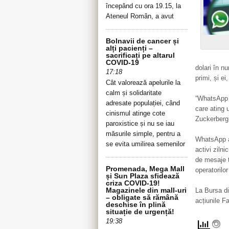
începând cu ora 19.15, la
Ateneul Român, a avut
Bolnavii de cancer și
alți pacienți –
sacrificați pe altarul
COVID-19
dolari în n
17:18
primi, și ei
Cât valorează apelurile la
calm și solidaritate
“WhatsApp e
adresate populației, când
care ating 
cinismul atinge cote
Zuckerberg
paroxistice și nu se iau
măsurile simple, pentru a
WhatsApp ar
se evita umilirea semenilor
activi ziln
de mesaje t
Promenada, Mega Mall
operatorilo
și Sun Plaza sfidează
criza COVID-19!
Magazinele din mall-uri
La Bursa di
– obligate să rămână
acțiunile F
deschise în plină
situație de urgență!
19:38