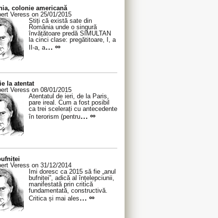
ia, colonie americană
ert Veress on 25/01/2015
Știți că există sate din
România unde o singură
învățătoare predă SIMULTAN
la cinci clase: pregătitoare, I, a
… ∞
II-a, a
ie la atentat
ert Veress on 08/01/2015
Atentatul de ieri, de la Paris,
pare ireal. Cum a fost posibil
ca trei scelerați cu antecedente
… ∞
în terorism (pentru
ufniței
ert Veress on 31/12/2014
Îmi doresc ca 2015 să fie „anul
bufniței”, adică al înțelepciunii,
manifestată prin critică
fundamentată, constructivă.
… ∞
Critica și mai ales