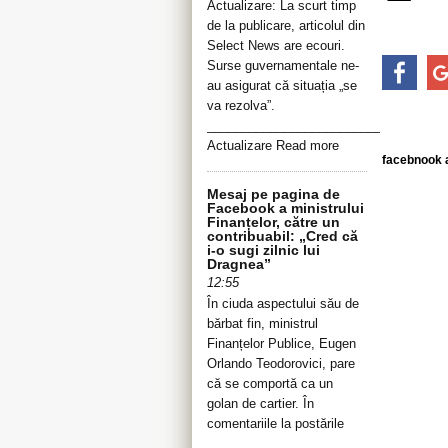
Actualizare: La scurt timp
de la publicare, articolul din
Select News are ecouri.
Surse guvernamentale ne-
au asigurat că situația „se
va rezolva”.
__________________________________
Actualizare Read more
facebnook a
Mesaj pe pagina de
Facebook a ministrului
Finanțelor, către un
contribuabil: „Cred că
i-o sugi zilnic lui
Dragnea”
12:55
În ciuda aspectului său de
bărbat fin, ministrul
Finanțelor Publice, Eugen
Orlando Teodorovici, pare
că se comportă ca un
golan de cartier. În
comentariile la postările