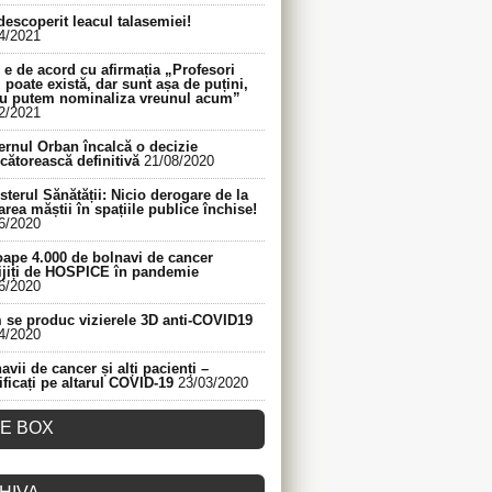
descoperit leacul talasemiei!
4/2021
e de acord cu afirmația „Profesori
 poate există, dar sunt așa de puțini,
nu putem nominaliza vreunul acum”
2/2021
rnul Orban încalcă o decizie
cătorească definitivă
21/08/2020
sterul Sănătății: Nicio derogare de la
area măștii în spațiile publice închise!
6/2020
ape 4.000 de bolnavi de cancer
ijiți de HOSPICE în pandemie
6/2020
se produc vizierele 3D anti-COVID19
4/2020
avii de cancer și alți pacienți –
ificați pe altarul COVID-19
23/03/2020
KE BOX