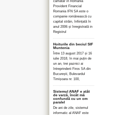
cămătar în România
Provident Financial
Romania IFN SA este o
companie românească cu
capital străin, înființată în
anul 2006 și înregistrată in
Registrul
Hoiturile din beciul SIF
Muntenia
Între 13 august 2017 și 16
iulie 2018, în mai puțin de
un an, trei paznici ai
întreprinderii Firos SA din
București, Bulevardul
Timișoara nr. 100,
Sistemul ANAF e atât
de varză, încât mă
confundă cu un om
paralel
De ani de zile, sistemul
informatic al ANAF este