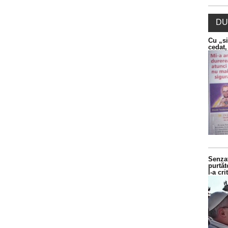
DU
Cu „si
cedat,
Senzaț
purtăt
l-a cr