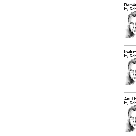
Român
by Rob
Invitaț
by Rob
Anul b
by Rob