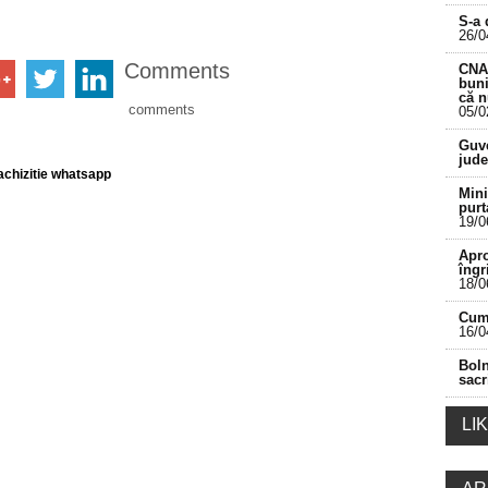
S-a 
26/0
Comments
CNA 
buni
că 
comments
05/0
___________________________________________
Guve
jude
chizitie whatsapp
Mini
purt
19/0
Apro
îngr
18/0
Cum 
16/0
Boln
sacr
LI