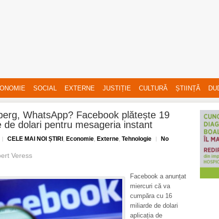
ONOMIE
SOCIAL
EXTERNE
JUSTIȚIE
CULTURĂ
ȘTIINȚĂ
DU
berg, WhatsApp? Facebook plătește 19
e de dolari pentru mesageria instant
CELE MAI NOI ȘTIRI
,
Economie
,
Externe
,
Tehnologie
No
ert Veress
Facebook a anunțat
miercuri că va
cumpăra cu 16
miliarde de dolari
aplicația de