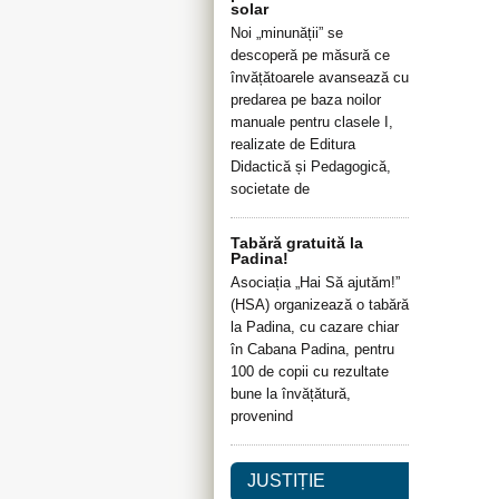
solar
Noi „minunății” se
descoperă pe măsură ce
învățătoarele avansează cu
predarea pe baza noilor
manuale pentru clasele I,
realizate de Editura
Didactică și Pedagogică,
societate de
Tabără gratuită la
Padina!
Asociația „Hai Să ajutăm!”
(HSA) organizează o tabără
la Padina, cu cazare chiar
în Cabana Padina, pentru
100 de copii cu rezultate
bune la învățătură,
provenind
JUSTIȚIE