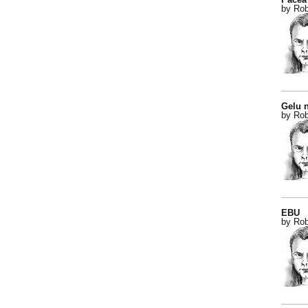
by Rob
Gelu n
by Rob
EBU
by Rob