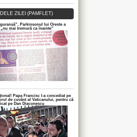
DELE ZILEI (PAMFLET)
guranșă”, Parkinsonul lui Oreste a
 „nu mai tremură ca înainte”
ional! Papa Francisc l-a concediat pe
orul de cuvânt al Vaticanului, pentru că
iticat pe Dan Diaconescu