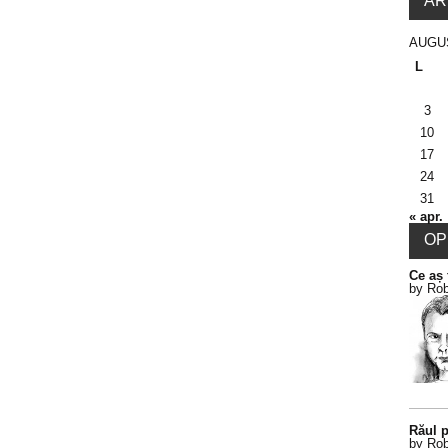
AR
AUGU
L
3
10
17
24
31
« apr.
OPI
Ce aș 
by Rob
Răul p
by Rob