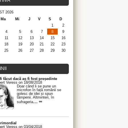
HIVA
ST 2026
Ma
Mi
J
V
S
D
1
2
4
5
6
7
8
9
11
12
13
14
15
16
18
19
20
21
22
23
25
26
27
28
29
30
NII
fi făcut dacă aș fi fost președinte
ert Veress on 18/08/2018
Doar când li se pune un
microfon în față românii se
golesc de idei și spun
tâmpenii. Altminteri, în
… ∞
sufrageria
rimordial
ert Veress on 03/04/2018