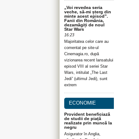
„Voi revedea seria
veche, să-mi șterg din
minte acest episod”.
Fanii din România,
dezamăgiți de noul
Star Wars
16:23
Majoritatea celor care au
comentat pe site-ul
Cinemagia.ro, după
vizionarea recent lansatului
episod VIII al seriei Star
Wars, intitulat „The Last
Jedi” (ultimul Jedi), sunt
extrem
ECONOMIE
Provident beneficiază
de studii de piață
realizate prin muncă la
negru
Asigurator în Anglia,