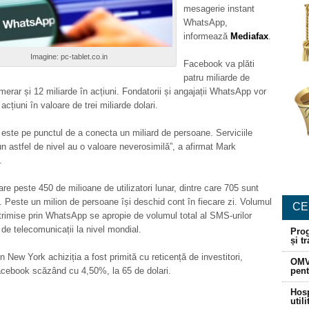
mesagerie instant
WhatsApp,
informează
Mediafax
.
Imagine: pc-tablet.co.in
Facebook va plăti
patru miliarde de
umerar și 12 miliarde în acțiuni. Fondatorii și angajații WhatsApp vor
, acțiuni în valoare de trei miliarde dolari.
ste pe punctul de a conecta un miliard de persoane. Serviciile
un astfel de nivel au o valoare neverosimilă”, a afirmat Mark
.
e peste 450 de milioane de utilizatori lunar, dintre care 705 sunt
ic. Peste un milion de persoane își deschid cont în fiecare zi. Volumul
CE
rimise prin WhatsApp se apropie de volumul total al SMS-urilor
r de telecomunicații la nivel mondial.
Prog
și t
n New York achiziția a fost primită cu reticență de investitori,
OMV
acebook scăzând cu 4,50%, la 65 de dolari.
pent
Hosp
util