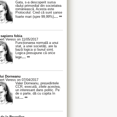
Gata, s-a descoperit sursa
răului primordial din societatea
românească. Acesta este
Protocolul. Cred că sunt șanse
… ∞
foarte mari (spre 99,99%)
sapiens fobia
ert Veress on 11/05/2017
Funcționarea normală a unui
stat, a unei societăți, are la
bază logica și bunul simț.
Logica presupune că orice
… ∞
lege
 lui Dorneanu
ert Veress on 07/04/2017
Valer Dorneanu, președintele
CCR, execută, zilele acestea,
un interesant dans politic. Pe
de o parte, dă cu copita în
… ∞
tot
de la Bruxelles