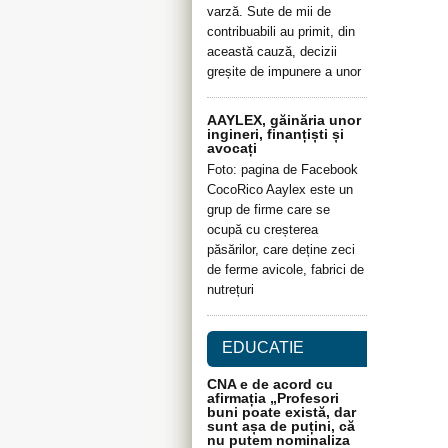
varză. Sute de mii de
contribuabili au primit, din
această cauză, decizii
greșite de impunere a unor
AAYLEX, găinăria unor
ingineri, finanțiști și
avocați
Foto: pagina de Facebook
CocoRico Aaylex este un
grup de firme care se
ocupă cu creșterea
păsărilor, care deține zeci
de ferme avicole, fabrici de
nutrețuri
EDUCATIE
CNA e de acord cu
afirmația „Profesori
buni poate există, dar
sunt așa de puțini, că
nu putem nominaliza