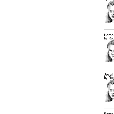
Homo 
by Rob
Jocul
by Rob
Pacea 