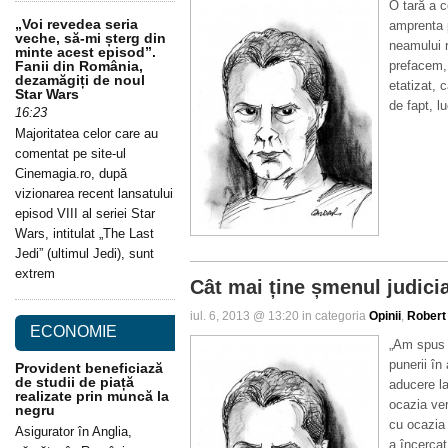
O tară a 
„Voi revedea seria
amprenta 
veche, să-mi șterg din
neamului r
minte acest episod”.
prefacem, 
Fanii din România,
dezamăgiți de noul
etatizat,
Star Wars
de fapt, l
16:23
Majoritatea celor care au
comentat pe site-ul
Cinemagia.ro, după
vizionarea recent lansatului
episod VIII al seriei Star
Wars, intitulat „The Last
Jedi” (ultimul Jedi), sunt
extrem
Cât mai ține șmenul judici
iul. 6, 2013 @ 13:20 in categoria
Opinii
,
Robert
ECONOMIE
„Am spus 
punerii în
Provident beneficiază
de studii de piață
aducere la
realizate prin muncă la
ocazia veri
negru
cu ocazia 
Asigurator în Anglia,
a încercat