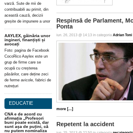
varză. Sute de mii de
contribuabili au primit, din
această cauză, decizii
Respinsă de Parlament, Mo
greșite de impunere a unor
Ponta
iun. 26, 2013 @ 14:13 in categoria
Adrian Toni
AAYLEX, găinăria unor
ingineri, finanțiști și
avocați
Foto: pagina de Facebook
CocoRico Aaylex este un
grup de firme care se
ocupă cu creșterea
păsărilor, care deține zeci
de ferme avicole, fabrici de
nutrețuri
EDUCATIE
more [...]
CNA e de acord cu
afirmația „Profesori
buni poate există, dar
Repetent la accident
sunt așa de puțini, că
nu putem nominaliza
iun. 25, 2013 @ 22:50 in categoria
necategoriz