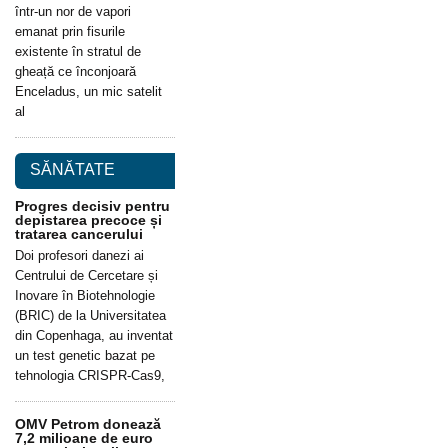
într-un nor de vapori
emanat prin fisurile
existente în stratul de
gheață ce înconjoară
Enceladus, un mic satelit
al
SĂNĂTATE
Progres decisiv pentru
depistarea precoce și
tratarea cancerului
Doi profesori danezi ai
Centrului de Cercetare și
Inovare în Biotehnologie
(BRIC) de la Universitatea
din Copenhaga, au inventat
un test genetic bazat pe
tehnologia CRISPR-Cas9,
OMV Petrom donează
7,2 milioane de euro