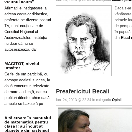
vreunul acum”
Afirmațiile instigatoare la
Dacă s-ar
adresa cadrelor didactice,
vânătoare 
proferate pe diverse posturi
primele lo
TV, sunt cauționate de
de perspec
Consiliul Național al
în papură.
Audiovizualului. Instituția
din
Read m
nu doar că nu se
autosesizează, dar
MAGITOT, nivelul
următor
Ce fel de om participă, cu
aproape același succes, la
două concursuri televizate
Preafericitul Becali
de mare audiență, dar cu
profiluri diferite, chiar dacă
iun. 24, 2013 @ 22:34 in categoria
Opinii
.
ambele se bazează pe
Altă eroare în manualul
de matematică pentru
clasa I: au încurcat
planetele din sistemul