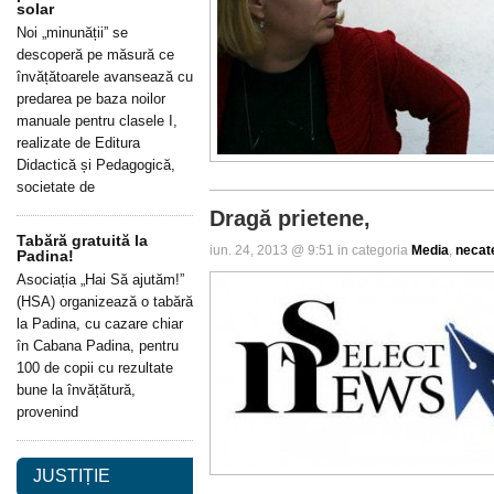
solar
Noi „minunății” se
descoperă pe măsură ce
învățătoarele avansează cu
predarea pe baza noilor
manuale pentru clasele I,
realizate de Editura
Didactică și Pedagogică,
societate de
Dragă prietene,
Tabără gratuită la
iun. 24, 2013 @ 9:51 in categoria
Media
,
necat
Padina!
Asociația „Hai Să ajutăm!”
(HSA) organizează o tabără
la Padina, cu cazare chiar
în Cabana Padina, pentru
100 de copii cu rezultate
bune la învățătură,
provenind
JUSTIȚIE