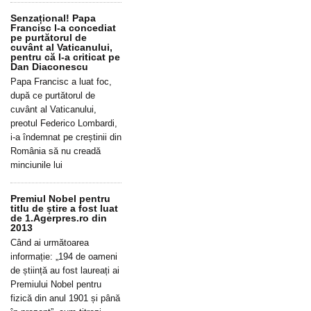
Senzațional! Papa
Francisc l-a concediat
pe purtătorul de
cuvânt al Vaticanului,
pentru că l-a criticat pe
Dan Diaconescu
Papa Francisc a luat foc,
după ce purtătorul de
cuvânt al Vaticanului,
preotul Federico Lombardi,
i-a îndemnat pe creștinii din
România să nu creadă
minciunile lui
Premiul Nobel pentru
titlu de știre a fost luat
de 1.Agerpres.ro din
2013
Când ai următoarea
informație: „194 de oameni
de știință au fost laureați ai
Premiului Nobel pentru
fizică din anul 1901 și până