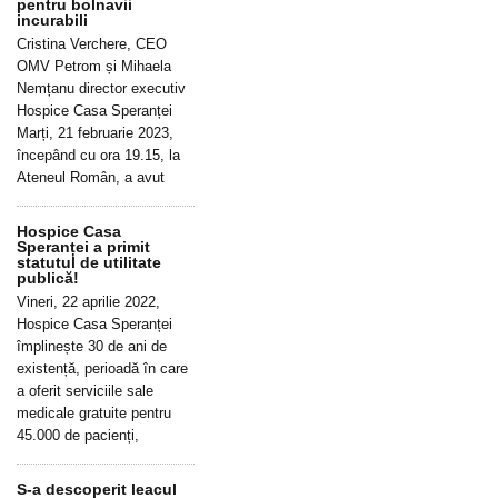
pentru bolnavii
incurabili
Cristina Verchere, CEO
OMV Petrom și Mihaela
Nemțanu director executiv
Hospice Casa Speranței
Marți, 21 februarie 2023,
începând cu ora 19.15, la
Ateneul Român, a avut
Hospice Casa
Speranței a primit
statutul de utilitate
publică!
Vineri, 22 aprilie 2022,
Hospice Casa Speranței
împlinește 30 de ani de
existență, perioadă în care
a oferit serviciile sale
medicale gratuite pentru
45.000 de pacienți,
S-a descoperit leacul