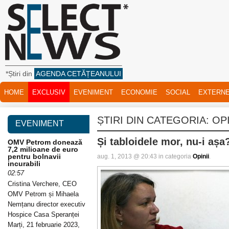
*Știri din
AGENDA CETĂȚEANULUI
HOME
EXCLUSIV
EVENIMENT
ECONOMIE
SOCIAL
EXTERN
ȘTIRI DIN CATEGORIA:
OPI
EVENIMENT
Și tabloidele mor, nu-i așa
OMV Petrom donează
7,2 milioane de euro
pentru bolnavii
aug. 1, 2013 @ 20:43 in categoria
Opinii
.
incurabili
02:57
Cristina Verchere, CEO
OMV Petrom și Mihaela
Nemțanu director executiv
Hospice Casa Speranței
Marți, 21 februarie 2023,