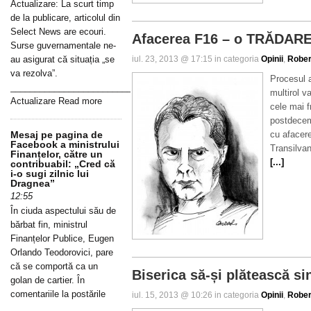
Actualizare: La scurt timp
de la publicare, articolul din
Select News are ecouri.
Afacerea F16 – o TRĂDARE
Surse guvernamentale ne-
au asigurat că situația „se
iul. 23, 2013 @ 17:15 in categoria
Opinii
,
Rober
va rezolva”.
Procesul a
_____________________________________________________________
multirol v
Actualizare Read more
cele mai f
postdecem
Mesaj pe pagina de
cu afacer
Facebook a ministrului
Transilva
Finanțelor, către un
[...]
contribuabil: „Cred că
i-o sugi zilnic lui
Dragnea”
12:55
În ciuda aspectului său de
bărbat fin, ministrul
Finanțelor Publice, Eugen
Orlando Teodorovici, pare
că se comportă ca un
Biserica să-și plătească sin
golan de cartier. În
comentariile la postările
iul. 15, 2013 @ 10:26 in categoria
Opinii
,
Rober