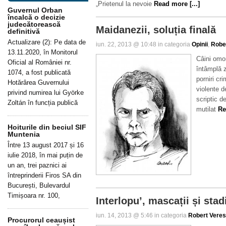
„Prietenul la nevoie
Read more [...]
Guvernul Orban
încalcă o decizie
judecătorească
Maidanezii, soluția finală
definitivă
Actualizare (2): Pe data de
iun. 22, 2013 @ 10:48 in categoria
Opinii
,
Robe
13.11.2020, în Monitorul
Câini omor
Oficial al României nr.
întâmplă z
1074, a fost publicată
porniri cri
Hotărârea Guvernului
violente d
privind numirea lui Györke
scriptic d
Zoltán în funcția publică
mutilat
Re
Hoiturile din beciul SIF
Muntenia
Între 13 august 2017 și 16
iulie 2018, în mai puțin de
un an, trei paznici ai
întreprinderii Firos SA din
București, Bulevardul
Timișoara nr. 100,
Interlopu’, mascații și stad
iun. 14, 2013 @ 5:46 in categoria
Robert Vere
Procurorul ceaușist