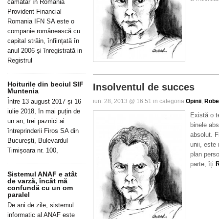
cămătar în România
Provident Financial
Romania IFN SA este o
companie românească cu
capital străin, înființată în
anul 2006 și înregistrată in
Registrul
Hoiturile din beciul SIF
Insolventul de succes
Muntenia
Între 13 august 2017 și 16
iun. 28, 2013 @ 16:51 in categoria
Opinii
,
Robe
iulie 2018, în mai puțin de
Există o t
un an, trei paznici ai
binele abs
întreprinderii Firos SA din
absolut. F
București, Bulevardul
unii, este 
Timișoara nr. 100,
plan perso
parte, îți
R
Sistemul ANAF e atât
de varză, încât mă
confundă cu un om
paralel
De ani de zile, sistemul
informatic al ANAF este