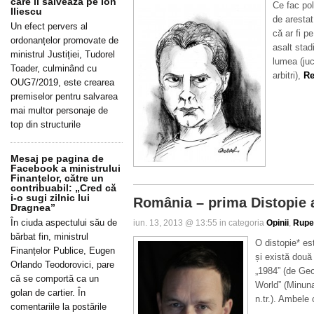
care îl salvează pe Ion
Ce fac poli
Iliescu
de arestat
Un efect pervers al
că ar fi p
ordonanțelor promovate de
asalt stad
ministrul Justiției, Tudorel
lumea (juc
Toader, culminând cu
arbitri),
Re
OUG7/2019, este crearea
premiselor pentru salvarea
mai multor personaje de
top din structurile
Mesaj pe pagina de
Facebook a ministrului
Finanțelor, către un
contribuabil: „Cred că
i-o sugi zilnic lui
România – prima Distopie 
Dragnea”
În ciuda aspectului său de
iun. 13, 2013 @ 13:55 in categoria
Opinii
,
Rupe
bărbat fin, ministrul
O distopie* es
Finanțelor Publice, Eugen
și există două 
Orlando Teodorovici, pare
„1984” (de Geo
că se comportă ca un
World” (Minun
golan de cartier. În
n.tr.). Ambele 
comentariile la postările