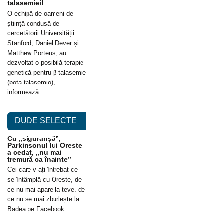
talasemiei!
O echipă de oameni de
știință condusă de
cercetătorii Universității
Stanford, Daniel Dever și
Matthew Porteus, au
dezvoltat o posibilă terapie
genetică pentru β-talasemie
(beta-talasemie),
informează
DUDE SELECTE
Cu „siguranșă”,
Parkinsonul lui Oreste
a cedat, „nu mai
tremură ca înainte”
Cei care v-ați întrebat ce
se întâmplă cu Oreste, de
ce nu mai apare la teve, de
ce nu se mai zburlește la
Badea pe Facebook