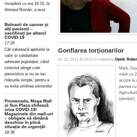
începând cu ora 19.15, la
Ateneul Român, a avut
Bolnavii de cancer și
alți pacienți –
sacrificați pe altarul
COVID-19
17:18
Cât valorează apelurile la
Gonflarea torționarilor
calm și solidaritate
iul. 31, 2013 @ 10:23 in categoria
Opinii
,
Rober
adresate populației, când
cinismul atinge cote
Marți, Guv
paroxistice și nu se iau
mărit cu 2
măsurile simple, pentru a
accize la a
se evita umilirea semenilor
parcea cu
Agricultur
(atenție!),
Promenada, Mega Mall
și Sun Plaza sfidează
criza COVID-19!
Magazinele din mall-uri
– obligate să rămână
deschise în plină
situație de urgență!
19:38