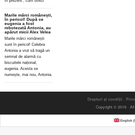
în prezent”, cum titrezi
Marile mărci românești,
în pericol! După ce
eugenia a fost
rebotezată Antonia, au
apărut micii Alex Velea
Marile mărci românești
sunt în pericol! Celebra
Antonia a vrut să tragă un
semnal de alarmă cu
biscuitele național,
eugenia. Acesta se
numește, mai nou, Antonia.
Drepturi și condiții
.
Princ
Copyright © 2019 · Al
English
(