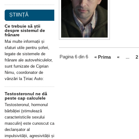
ȘTIINȚĂ
Ce trebuie să știi
despre sistemul de
frânare
Mai multe informații și
sfaturi utile pentru șoferi,
legate de sistemele de
Pagina 6 din 6
« Prima
«
...
2
frânare ale autovehiculelor,
sunt furnizate de Ciprian
Nimu, coordonator de
vânzări la Țiriac Auto:
Testosteronul ne dă
peste cap calculele
Testosteronul, hormonul
bărbăției (stimulează
caracteristicile sexului
masculin) este cunoscut ca
declanșator al
impulsivității, agresivității și