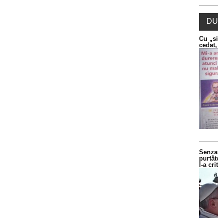
DU
Cu „si
cedat,
Senzaț
purtăt
l-a cr