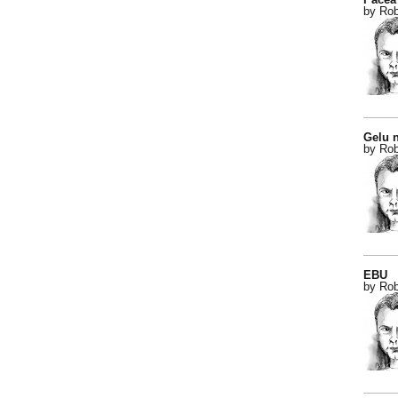
by Rob
Gelu n
by Rob
EBU
by Rob