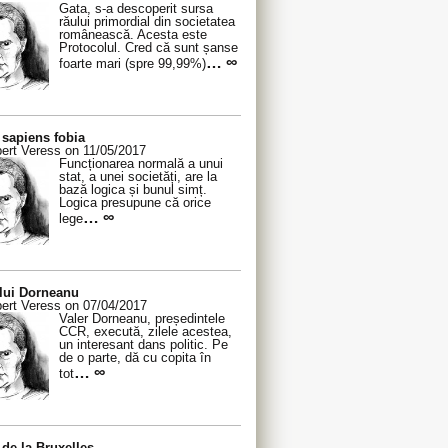
Gata, s-a descoperit sursa
răului primordial din societatea
românească. Acesta este
Protocolul. Cred că sunt șanse
… ∞
foarte mari (spre 99,99%)
sapiens fobia
ert Veress on 11/05/2017
Funcționarea normală a unui
stat, a unei societăți, are la
bază logica și bunul simț.
Logica presupune că orice
… ∞
lege
 lui Dorneanu
ert Veress on 07/04/2017
Valer Dorneanu, președintele
CCR, execută, zilele acestea,
un interesant dans politic. Pe
de o parte, dă cu copita în
… ∞
tot
de la Bruxelles