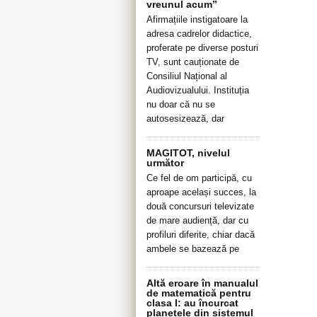
vreunul acum”
Afirmațiile instigatoare la
adresa cadrelor didactice,
proferate pe diverse posturi
TV, sunt cauționate de
Consiliul Național al
Audiovizualului. Instituția
nu doar că nu se
autosesizează, dar
MAGITOT, nivelul
următor
Ce fel de om participă, cu
aproape același succes, la
două concursuri televizate
de mare audiență, dar cu
profiluri diferite, chiar dacă
ambele se bazează pe
Altă eroare în manualul
de matematică pentru
clasa I: au încurcat
planetele din sistemul