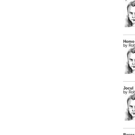
Homo 
by Rob
Jocul
by Rob
Pacea 