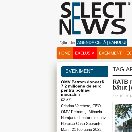
*Știri din
AGENDA CETĂȚEANULUI
HOME
EXCLUSIV
EVENIMENT
EC
TAG A
EVENIMENT
RATB r
OMV Petrom donează
7,2 milioane de euro
bătut j
pentru bolnavii
incurabili
apr. 10, 20
02:57
Cristina Verchere, CEO
OMV Petrom și Mihaela
Nemțanu director executiv
Hospice Casa Speranței
Marți, 21 februarie 2023,