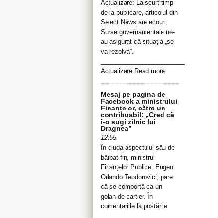
Actualizare: La scurt timp
de la publicare, articolul din
Select News are ecouri.
Surse guvernamentale ne-
au asigurat că situația „se
va rezolva”.
__________________________________
Actualizare Read more
Mesaj pe pagina de
Facebook a ministrului
Finanțelor, către un
contribuabil: „Cred că
i-o sugi zilnic lui
Dragnea”
12:55
În ciuda aspectului său de
bărbat fin, ministrul
Finanțelor Publice, Eugen
Orlando Teodorovici, pare
că se comportă ca un
golan de cartier. În
comentariile la postările