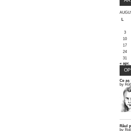
AR
AUGU
L
3
10
17
24
31
« apr.
OPI
Ce aș 
by Rob
Răul p
by Rob