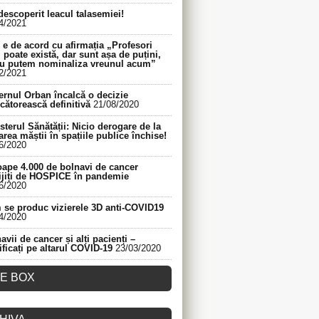
descoperit leacul talasemiei!
4/2021
e de acord cu afirmația „Profesori
 poate există, dar sunt așa de puțini,
nu putem nominaliza vreunul acum”
2/2021
rnul Orban încalcă o decizie
cătorească definitivă
21/08/2020
sterul Sănătății: Nicio derogare de la
area măștii în spațiile publice închise!
6/2020
ape 4.000 de bolnavi de cancer
ijiți de HOSPICE în pandemie
6/2020
se produc vizierele 3D anti-COVID19
4/2020
avii de cancer și alți pacienți –
ificați pe altarul COVID-19
23/03/2020
KE BOX