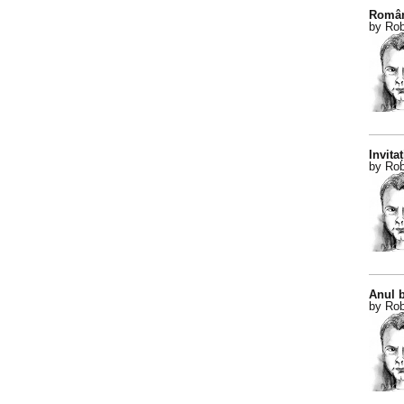
Român
by Rob
Invitaț
by Rob
Anul b
by Rob