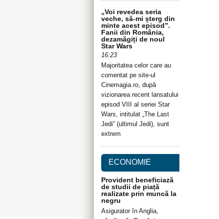
„Voi revedea seria
veche, să-mi șterg din
minte acest episod”.
Fanii din România,
dezamăgiți de noul
Star Wars
16:23
Majoritatea celor care au
comentat pe site-ul
Cinemagia.ro, după
vizionarea recent lansatului
episod VIII al seriei Star
Wars, intitulat „The Last
Jedi” (ultimul Jedi), sunt
extrem
ECONOMIE
Provident beneficiază
de studii de piață
realizate prin muncă la
negru
Asigurator în Anglia,