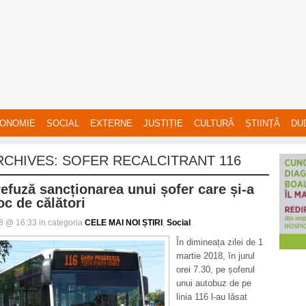
ONOMIE
SOCIAL
EXTERNE
JUSTIȚIE
CULTURĂ
ȘTIINȚĂ
DU
RCHIVES:
SOFER RECALCITRANT 116
efuză sancționarea unui șofer care și-a
oc de călători
18 @ 16:33 in categoria
CELE MAI NOI ȘTIRI
,
Social
.
În dimineața zilei de 1
martie 2018, în jurul
orei 7.30, pe șoferul
unui autobuz de pe
linia 116 l-au lăsat