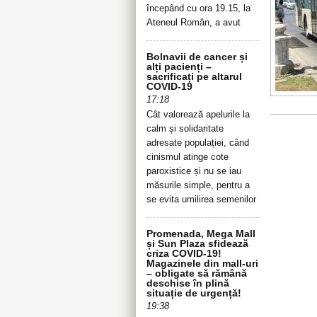
începând cu ora 19.15, la
Ateneul Român, a avut
Bolnavii de cancer și
alți pacienți –
sacrificați pe altarul
COVID-19
17:18
Cât valorează apelurile la
calm și solidaritate
adresate populației, când
cinismul atinge cote
paroxistice și nu se iau
măsurile simple, pentru a
se evita umilirea semenilor
Promenada, Mega Mall
și Sun Plaza sfidează
criza COVID-19!
Magazinele din mall-uri
– obligate să rămână
deschise în plină
situație de urgență!
19:38