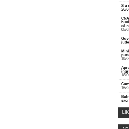
S-a 
26/0
CNA 
buni
că 
05/0
___________________________________________
Guve
jude
Mini
purt
19/0
Apro
îngr
18/0
Cum 
16/0
Boln
sacr
LI