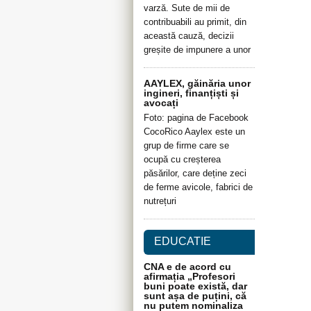
varză. Sute de mii de
contribuabili au primit, din
această cauză, decizii
greșite de impunere a unor
AAYLEX, găinăria unor
ingineri, finanțiști și
avocați
Foto: pagina de Facebook
CocoRico Aaylex este un
grup de firme care se
ocupă cu creșterea
păsărilor, care deține zeci
de ferme avicole, fabrici de
nutrețuri
EDUCATIE
CNA e de acord cu
afirmația „Profesori
buni poate există, dar
sunt așa de puțini, că
nu putem nominaliza