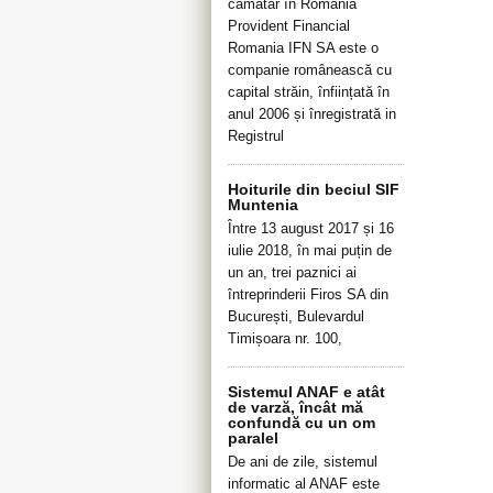
cămătar în România
Provident Financial
Romania IFN SA este o
companie românească cu
capital străin, înființată în
anul 2006 și înregistrată in
Registrul
Hoiturile din beciul SIF
Muntenia
Între 13 august 2017 și 16
iulie 2018, în mai puțin de
un an, trei paznici ai
întreprinderii Firos SA din
București, Bulevardul
Timișoara nr. 100,
Sistemul ANAF e atât
de varză, încât mă
confundă cu un om
paralel
De ani de zile, sistemul
informatic al ANAF este