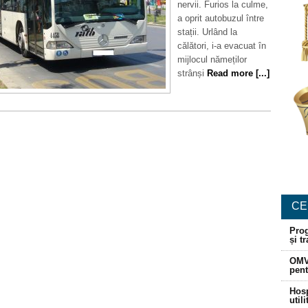
nervii. Furios la culme,
a oprit autobuzul între
stații. Urlând la
călători, i-a evacuat în
mijlocul nămeților
strânși
Read more [...]
CE
Prog
și t
OMV
pent
Hosp
util