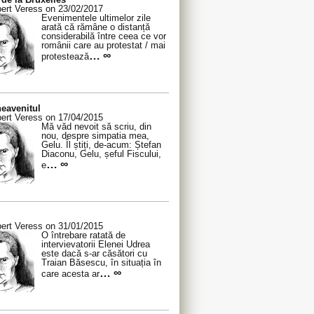
ert Veress on 23/02/2017
Evenimentele ultimelor zile
arată că rămâne o distanță
considerabilă între ceea ce vor
românii care au protestat / mai
… ∞
protestează
eavenitul
ert Veress on 17/04/2015
Mă văd nevoit să scriu, din
nou, despre simpatia mea,
Gelu. Îl știți, de-acum: Ștefan
Diaconu, Gelu, șeful Fiscului,
… ∞
e
ert Veress on 31/01/2015
O întrebare ratată de
intervievatorii Elenei Udrea
este dacă s-ar căsători cu
Traian Băsescu, în situația în
… ∞
care acesta ar