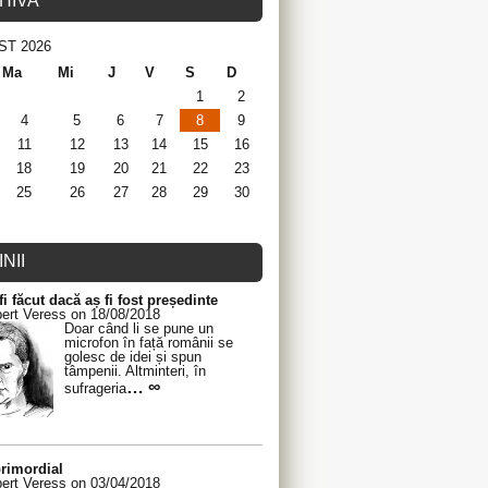
HIVA
ST 2026
Ma
Mi
J
V
S
D
1
2
4
5
6
7
8
9
11
12
13
14
15
16
18
19
20
21
22
23
25
26
27
28
29
30
NII
fi făcut dacă aș fi fost președinte
ert Veress on 18/08/2018
Doar când li se pune un
microfon în față românii se
golesc de idei și spun
tâmpenii. Altminteri, în
… ∞
sufrageria
rimordial
ert Veress on 03/04/2018