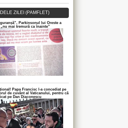
DELE ZILEI (PAMFLET)
guranșă”, Parkinsonul lui Oreste a
 „nu mai tremură ca înainte”
ional! Papa Francisc l-a concediat pe
orul de cuvânt al Vaticanului, pentru că
iticat pe Dan Diaconescu