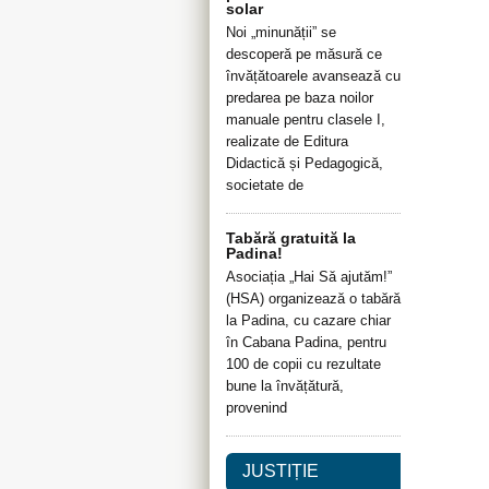
solar
Noi „minunății” se
descoperă pe măsură ce
învățătoarele avansează cu
predarea pe baza noilor
manuale pentru clasele I,
realizate de Editura
Didactică și Pedagogică,
societate de
Tabără gratuită la
Padina!
Asociația „Hai Să ajutăm!”
(HSA) organizează o tabără
la Padina, cu cazare chiar
în Cabana Padina, pentru
100 de copii cu rezultate
bune la învățătură,
provenind
JUSTIȚIE