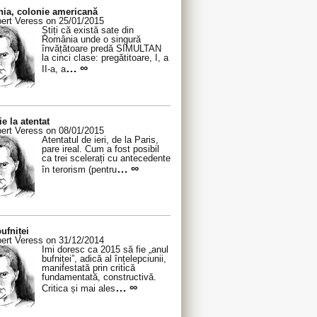
ia, colonie americană
ert Veress on 25/01/2015
Știți că există sate din
România unde o singură
învățătoare predă SIMULTAN
la cinci clase: pregătitoare, I, a
… ∞
II-a, a
ie la atentat
ert Veress on 08/01/2015
Atentatul de ieri, de la Paris,
pare ireal. Cum a fost posibil
ca trei scelerați cu antecedente
… ∞
în terorism (pentru
ufniței
ert Veress on 31/12/2014
Îmi doresc ca 2015 să fie „anul
bufniței”, adică al înțelepciunii,
manifestată prin critică
fundamentată, constructivă.
… ∞
Critica și mai ales