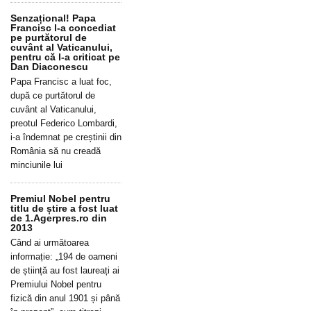
Senzațional! Papa
Francisc l-a concediat
pe purtătorul de
cuvânt al Vaticanului,
pentru că l-a criticat pe
Dan Diaconescu
Papa Francisc a luat foc,
după ce purtătorul de
cuvânt al Vaticanului,
preotul Federico Lombardi,
i-a îndemnat pe creștinii din
România să nu creadă
minciunile lui
Premiul Nobel pentru
titlu de știre a fost luat
de 1.Agerpres.ro din
2013
Când ai următoarea
informație: „194 de oameni
de știință au fost laureați ai
Premiului Nobel pentru
fizică din anul 1901 și până