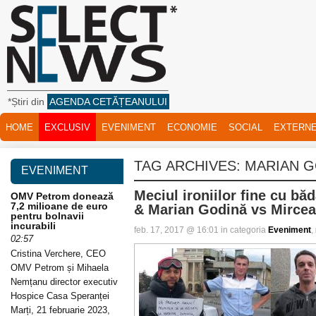
*Știri din
AGENDA CETĂȚEANULUI
HOME
EXCLUSIV
EVENIMENT
ECONOMIE
SOCIAL
EXTERN
TAG ARCHIVES:
MARIAN G
EVENIMENT
Meciul ironiilor fine cu bă
OMV Petrom donează
7,2 milioane de euro
& Marian Godină vs Mirce
pentru bolnavii
incurabili
feb. 17, 2017 @ 16:01 in categoria
Eveniment
,
02:57
Cristina Verchere, CEO
OMV Petrom și Mihaela
Nemțanu director executiv
Hospice Casa Speranței
Marți, 21 februarie 2023,