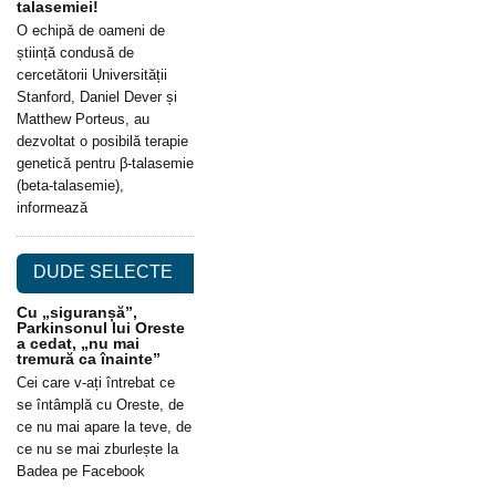
talasemiei!
O echipă de oameni de
știință condusă de
cercetătorii Universității
Stanford, Daniel Dever și
Matthew Porteus, au
dezvoltat o posibilă terapie
genetică pentru β-talasemie
(beta-talasemie),
informează
DUDE SELECTE
Cu „siguranșă”,
Parkinsonul lui Oreste
a cedat, „nu mai
tremură ca înainte”
Cei care v-ați întrebat ce
se întâmplă cu Oreste, de
ce nu mai apare la teve, de
ce nu se mai zburlește la
Badea pe Facebook