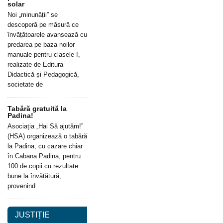
solar
Noi „minunății” se
descoperă pe măsură ce
învățătoarele avansează cu
predarea pe baza noilor
manuale pentru clasele I,
realizate de Editura
Didactică și Pedagogică,
societate de
Tabără gratuită la
Padina!
Asociația „Hai Să ajutăm!”
(HSA) organizează o tabără
la Padina, cu cazare chiar
în Cabana Padina, pentru
100 de copii cu rezultate
bune la învățătură,
provenind
JUSTIȚIE