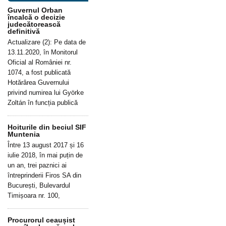
Guvernul Orban
încalcă o decizie
judecătorească
definitivă
Actualizare (2): Pe data de
13.11.2020, în Monitorul
Oficial al României nr.
1074, a fost publicată
Hotărârea Guvernului
privind numirea lui Györke
Zoltán în funcția publică
Hoiturile din beciul SIF
Muntenia
Între 13 august 2017 și 16
iulie 2018, în mai puțin de
un an, trei paznici ai
întreprinderii Firos SA din
București, Bulevardul
Timișoara nr. 100,
Procurorul ceaușist