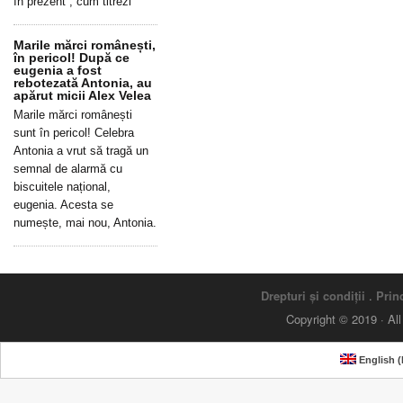
în prezent”, cum titrezi
Marile mărci românești,
în pericol! După ce
eugenia a fost
rebotezată Antonia, au
apărut micii Alex Velea
Marile mărci românești
sunt în pericol! Celebra
Antonia a vrut să tragă un
semnal de alarmă cu
biscuitele național,
eugenia. Acesta se
numește, mai nou, Antonia.
Drepturi și condiții
.
Princ
Copyright © 2019 · Al
English
(