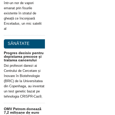
într-un nor de vapori
emanat prin fisurile
existente în stratul de
gheață ce înconjoară
Enceladus, un mic satelit
al
SĂNĂTATE
Progres decisiv pentru
depistarea precoce și
tratarea cancerului
Doi profesori danezi ai
Centrului de Cercetare și
Inovare în Biotehnologie
(BRIC) de la Universitatea
din Copenhaga, au inventat
un test genetic bazat pe
tehnologia CRISPR-Cas9,
OMV Petrom donează
7,2 milioane de euro