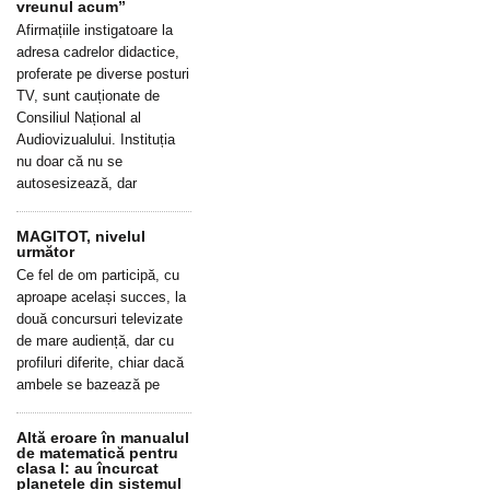
vreunul acum”
Afirmațiile instigatoare la
adresa cadrelor didactice,
proferate pe diverse posturi
TV, sunt cauționate de
Consiliul Național al
Audiovizualului. Instituția
nu doar că nu se
autosesizează, dar
MAGITOT, nivelul
următor
Ce fel de om participă, cu
aproape același succes, la
două concursuri televizate
de mare audiență, dar cu
profiluri diferite, chiar dacă
ambele se bazează pe
Altă eroare în manualul
de matematică pentru
clasa I: au încurcat
planetele din sistemul