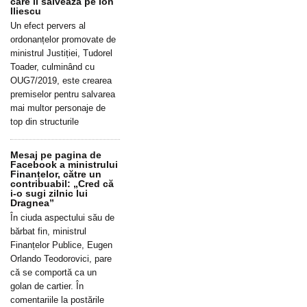
care îl salvează pe Ion
Iliescu
Un efect pervers al
ordonanțelor promovate de
ministrul Justiției, Tudorel
Toader, culminând cu
OUG7/2019, este crearea
premiselor pentru salvarea
mai multor personaje de
top din structurile
Mesaj pe pagina de
Facebook a ministrului
Finanțelor, către un
contribuabil: „Cred că
i-o sugi zilnic lui
Dragnea”
În ciuda aspectului său de
bărbat fin, ministrul
Finanțelor Publice, Eugen
Orlando Teodorovici, pare
că se comportă ca un
golan de cartier. În
comentariile la postările