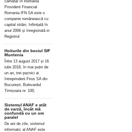
cămătar în România
Provident Financial
Romania IFN SA este o
companie românească cu
capital străin, înființată în
anul 2006 și înregistrată in
Registrul
Hoiturile din beciul SIF
Muntenia
Între 13 august 2017 și 16
iulie 2018, în mai puțin de
un an, trei paznici ai
întreprinderii Firos SA din
București, Bulevardul
Timișoara nr. 100,
Sistemul ANAF e atât
de varză, încât mă
confundă cu un om
paralel
De ani de zile, sistemul
informatic al ANAF este