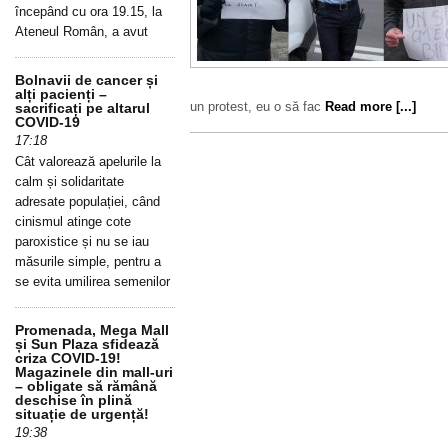
începând cu ora 19.15, la
Ateneul Român, a avut
Bolnavii de cancer și
alți pacienți –
un protest, eu o să fac
Read more [...]
sacrificați pe altarul
COVID-19
17:18
Cât valorează apelurile la
calm și solidaritate
adresate populației, când
cinismul atinge cote
paroxistice și nu se iau
măsurile simple, pentru a
se evita umilirea semenilor
Promenada, Mega Mall
și Sun Plaza sfidează
criza COVID-19!
Magazinele din mall-uri
– obligate să rămână
deschise în plină
situație de urgență!
19:38