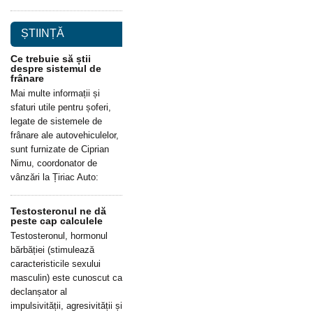
ȘTIINȚĂ
Ce trebuie să știi
despre sistemul de
frânare
Mai multe informații și
sfaturi utile pentru șoferi,
legate de sistemele de
frânare ale autovehiculelor,
sunt furnizate de Ciprian
Nimu, coordonator de
vânzări la Țiriac Auto:
Testosteronul ne dă
peste cap calculele
Testosteronul, hormonul
bărbăției (stimulează
caracteristicile sexului
masculin) este cunoscut ca
declanșator al
impulsivității, agresivității și