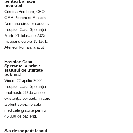
pentru bolnavii
incurabili
Cristina Verchere, CEO
OMV Petrom și Mihaela
Nemțanu director executiv
Hospice Casa Speranței
Marți, 21 februarie 2023,
începând cu ora 19.15, la
Ateneul Român, a avut
Hospice Casa
Speranței a primit
statutul de utilitate
publică!
Vineri, 22 aprilie 2022,
Hospice Casa Speranței
împlinește 30 de ani de
existență, perioadă în care
a oferit serviciile sale
medicale gratuite pentru
45.000 de pacienți,
S-a descoperit leacul