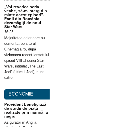
„Voi revedea seria
veche, să-mi șterg din
minte acest episod”.
Fanii din România,
dezamăgiți de noul
Star Wars
16:23
Majoritatea celor care au
comentat pe site-ul
Cinemagia.ro, după
vizionarea recent lansatului
episod VIII al seriei Star
Wars, intitulat „The Last
Jedi” (ultimul Jedi), sunt
extrem
ECONOMIE
Provident beneficiază
de studii de piață
realizate prin muncă la
negru
Asigurator în Anglia,