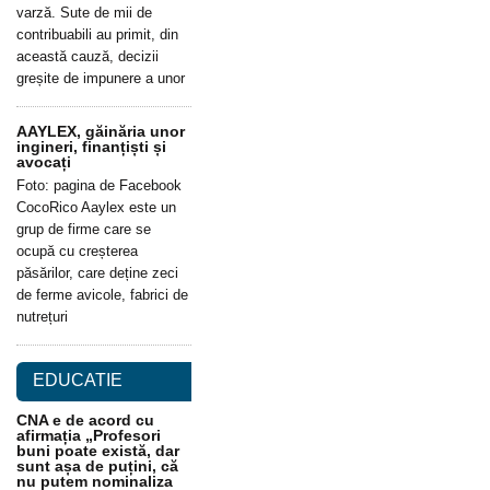
varză. Sute de mii de
contribuabili au primit, din
această cauză, decizii
greșite de impunere a unor
AAYLEX, găinăria unor
ingineri, finanțiști și
avocați
Foto: pagina de Facebook
CocoRico Aaylex este un
grup de firme care se
ocupă cu creșterea
păsărilor, care deține zeci
de ferme avicole, fabrici de
nutrețuri
EDUCATIE
CNA e de acord cu
afirmația „Profesori
buni poate există, dar
sunt așa de puțini, că
nu putem nominaliza