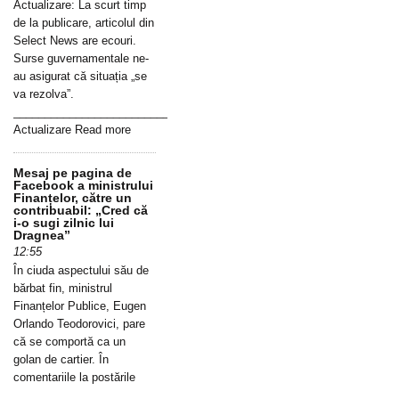
Actualizare: La scurt timp
de la publicare, articolul din
Select News are ecouri.
Surse guvernamentale ne-
au asigurat că situația „se
va rezolva”.
_____________________________________________________________
Actualizare Read more
Mesaj pe pagina de
Facebook a ministrului
Finanțelor, către un
contribuabil: „Cred că
i-o sugi zilnic lui
Dragnea”
12:55
În ciuda aspectului său de
bărbat fin, ministrul
Finanțelor Publice, Eugen
Orlando Teodorovici, pare
că se comportă ca un
golan de cartier. În
comentariile la postările