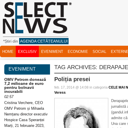
*Știri din
AGENDA CETĂȚEANULUI
HOME
EXCLUSIV
EVENIMENT
ECONOMIE
SOCIAL
EXTERN
TAG ARCHIVES:
DERAPAJ
EVENIMENT
Poliția presei
OMV Petrom donează
7,2 milioane de euro
pentru bolnavii
feb. 17, 2014 @ 14:08 in categoria
CELE MAI N
incurabili
Veress
.
02:57
Derapajele
Cristina Verchere, CEO
jurnalistă
OMV Petrom și Mihaela
(gandul.in
Nemțanu director executiv
admite că 
Hospice Casa Speranței
Una care 
Marți, 21 februarie 2023,