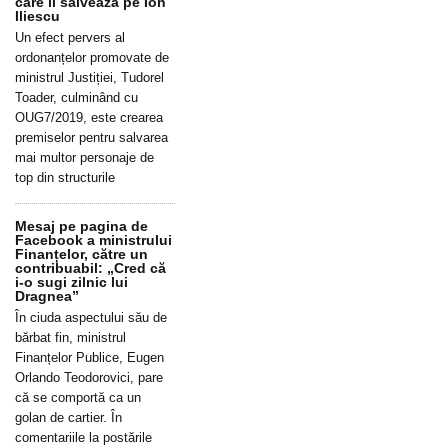
care îl salvează pe Ion
Iliescu
Un efect pervers al
ordonanțelor promovate de
ministrul Justiției, Tudorel
Toader, culminând cu
OUG7/2019, este crearea
premiselor pentru salvarea
mai multor personaje de
top din structurile
Mesaj pe pagina de
Facebook a ministrului
Finanțelor, către un
contribuabil: „Cred că
i-o sugi zilnic lui
Dragnea”
În ciuda aspectului său de
bărbat fin, ministrul
Finanțelor Publice, Eugen
Orlando Teodorovici, pare
că se comportă ca un
golan de cartier. În
comentariile la postările