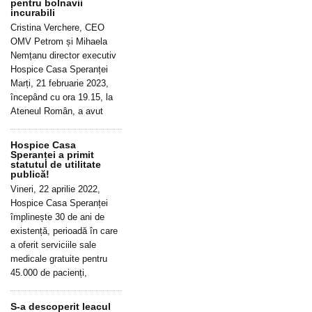
pentru bolnavii
incurabili
Cristina Verchere, CEO
OMV Petrom și Mihaela
Nemțanu director executiv
Hospice Casa Speranței
Marți, 21 februarie 2023,
începând cu ora 19.15, la
Ateneul Român, a avut
Hospice Casa
Speranței a primit
statutul de utilitate
publică!
Vineri, 22 aprilie 2022,
Hospice Casa Speranței
împlinește 30 de ani de
existență, perioadă în care
a oferit serviciile sale
medicale gratuite pentru
45.000 de pacienți,
S-a descoperit leacul