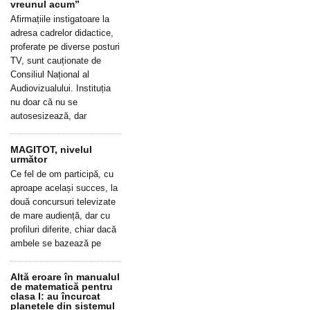
vreunul acum”
Afirmațiile instigatoare la
adresa cadrelor didactice,
proferate pe diverse posturi
TV, sunt cauționate de
Consiliul Național al
Audiovizualului. Instituția
nu doar că nu se
autosesizează, dar
MAGITOT, nivelul
următor
Ce fel de om participă, cu
aproape același succes, la
două concursuri televizate
de mare audiență, dar cu
profiluri diferite, chiar dacă
ambele se bazează pe
Altă eroare în manualul
de matematică pentru
clasa I: au încurcat
planetele din sistemul