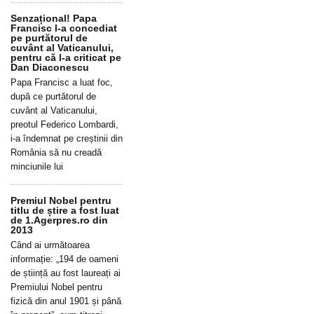
Senzațional! Papa
Francisc l-a concediat
pe purtătorul de
cuvânt al Vaticanului,
pentru că l-a criticat pe
Dan Diaconescu
Papa Francisc a luat foc,
după ce purtătorul de
cuvânt al Vaticanului,
preotul Federico Lombardi,
i-a îndemnat pe creștinii din
România să nu creadă
minciunile lui
Premiul Nobel pentru
titlu de știre a fost luat
de 1.Agerpres.ro din
2013
Când ai următoarea
informație: „194 de oameni
de știință au fost laureați ai
Premiului Nobel pentru
fizică din anul 1901 și până