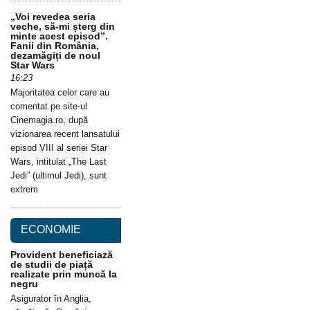
„Voi revedea seria
veche, să-mi șterg din
minte acest episod”.
Fanii din România,
dezamăgiți de noul
Star Wars
16:23
Majoritatea celor care au
comentat pe site-ul
Cinemagia.ro, după
vizionarea recent lansatului
episod VIII al seriei Star
Wars, intitulat „The Last
Jedi” (ultimul Jedi), sunt
extrem
ECONOMIE
Provident beneficiază
de studii de piață
realizate prin muncă la
negru
Asigurator în Anglia,