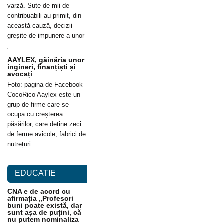
varză. Sute de mii de
contribuabili au primit, din
această cauză, decizii
greșite de impunere a unor
AAYLEX, găinăria unor
ingineri, finanțiști și
avocați
Foto: pagina de Facebook
CocoRico Aaylex este un
grup de firme care se
ocupă cu creșterea
păsărilor, care deține zeci
de ferme avicole, fabrici de
nutrețuri
EDUCATIE
CNA e de acord cu
afirmația „Profesori
buni poate există, dar
sunt așa de puțini, că
nu putem nominaliza