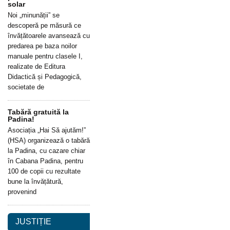
solar
Noi „minunății” se
descoperă pe măsură ce
învățătoarele avansează cu
predarea pe baza noilor
manuale pentru clasele I,
realizate de Editura
Didactică și Pedagogică,
societate de
Tabără gratuită la
Padina!
Asociația „Hai Să ajutăm!”
(HSA) organizează o tabără
la Padina, cu cazare chiar
în Cabana Padina, pentru
100 de copii cu rezultate
bune la învățătură,
provenind
JUSTIȚIE