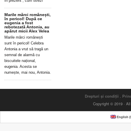
în prezent”, cum titrezi
Marile mărci românești,
în pericol! După ce
eugenia a fost
rebotezată Antonia, au
apărut micii Alex Velea
Marile mărci românești
sunt în pericol! Celebra
Antonia a vrut să tragă un
semnal de alarmă cu
biscuitele național,
eugenia. Acesta se
numește, mai nou, Antonia.
Drepturi și condiții
.
Princ
Copyright © 2019 · Al
English
(