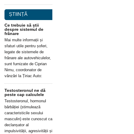
ȘTIINȚĂ
Ce trebuie să știi
despre sistemul de
frânare
Mai multe informații și
sfaturi utile pentru șoferi,
legate de sistemele de
frânare ale autovehiculelor,
sunt furnizate de Ciprian
Nimu, coordonator de
vânzări la Țiriac Auto:
Testosteronul ne dă
peste cap calculele
Testosteronul, hormonul
bărbăției (stimulează
caracteristicile sexului
masculin) este cunoscut ca
declanșator al
impulsivității, agresivității și