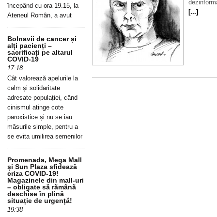
dezinfor
începând cu ora 19.15, la
[...]
Ateneul Român, a avut
Bolnavii de cancer și
alți pacienți –
sacrificați pe altarul
COVID-19
17:18
Cât valorează apelurile la
calm și solidaritate
adresate populației, când
cinismul atinge cote
paroxistice și nu se iau
măsurile simple, pentru a
se evita umilirea semenilor
Promenada, Mega Mall
și Sun Plaza sfidează
criza COVID-19!
Magazinele din mall-uri
– obligate să rămână
deschise în plină
situație de urgență!
19:38