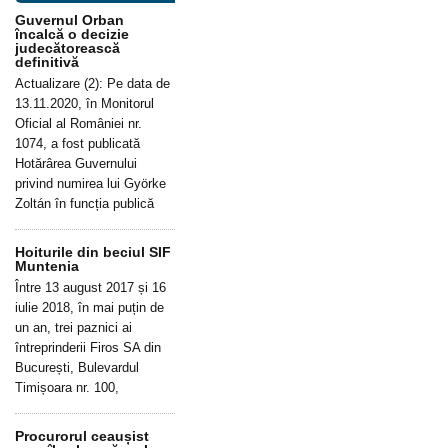
Guvernul Orban
încalcă o decizie
judecătorească
definitivă
Actualizare (2): Pe data de
13.11.2020, în Monitorul
Oficial al României nr.
1074, a fost publicată
Hotărârea Guvernului
privind numirea lui Györke
Zoltán în funcția publică
Hoiturile din beciul SIF
Muntenia
Între 13 august 2017 și 16
iulie 2018, în mai puțin de
un an, trei paznici ai
întreprinderii Firos SA din
București, Bulevardul
Timișoara nr. 100,
Procurorul ceaușist