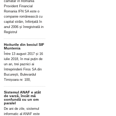
cămătar în România
Provident Financial
Romania IFN SA este o
companie românească cu
capital străin, înființată în
anul 2006 și înregistrată in
Registrul
Hoiturile din beciul SIF
Muntenia
Între 13 august 2017 și 16
iulie 2018, în mai puțin de
un an, trei paznici ai
întreprinderii Firos SA din
București, Bulevardul
Timișoara nr. 100,
Sistemul ANAF e atât
de varză, încât mă
confundă cu un om
paralel
De ani de zile, sistemul
informatic al ANAF este