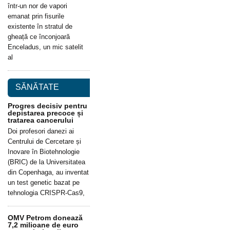
într-un nor de vapori
emanat prin fisurile
existente în stratul de
gheață ce înconjoară
Enceladus, un mic satelit
al
SĂNĂTATE
Progres decisiv pentru
depistarea precoce și
tratarea cancerului
Doi profesori danezi ai
Centrului de Cercetare și
Inovare în Biotehnologie
(BRIC) de la Universitatea
din Copenhaga, au inventat
un test genetic bazat pe
tehnologia CRISPR-Cas9,
OMV Petrom donează
7,2 milioane de euro