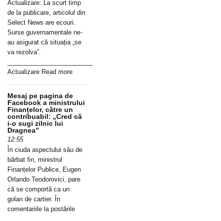
Actualizare: La scurt timp
de la publicare, articolul din
Select News are ecouri.
Surse guvernamentale ne-
au asigurat că situația „se
va rezolva”.
_____________________________________________________________
Actualizare Read more
Mesaj pe pagina de
Facebook a ministrului
Finanțelor, către un
contribuabil: „Cred că
i-o sugi zilnic lui
Dragnea”
12:55
În ciuda aspectului său de
bărbat fin, ministrul
Finanțelor Publice, Eugen
Orlando Teodorovici, pare
că se comportă ca un
golan de cartier. În
comentariile la postările