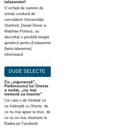
talasemiei!
O echipă de oameni de
știință condusă de
cercetătorii Universității
Stanford, Daniel Dever și
Matthew Porteus, au
dezvoltat o posibilă terapie
genetică pentru β-talasemie
(beta-talasemie),
informează
DUDE SELECTE
Cu „siguranșă”,
Parkinsonul lui Oreste
a cedat, „nu mai
tremură ca înainte”
Cei care v-ați întrebat ce
se întâmplă cu Oreste, de
ce nu mai apare la teve, de
ce nu se mai zburlește la
Badea pe Facebook