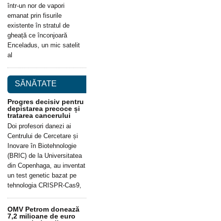
într-un nor de vapori
emanat prin fisurile
existente în stratul de
gheață ce înconjoară
Enceladus, un mic satelit
al
SĂNĂTATE
Progres decisiv pentru
depistarea precoce și
tratarea cancerului
Doi profesori danezi ai
Centrului de Cercetare și
Inovare în Biotehnologie
(BRIC) de la Universitatea
din Copenhaga, au inventat
un test genetic bazat pe
tehnologia CRISPR-Cas9,
OMV Petrom donează
7,2 milioane de euro