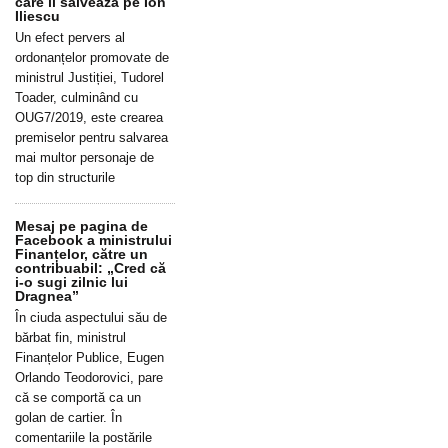
care îl salvează pe Ion
Iliescu
Un efect pervers al
ordonanțelor promovate de
ministrul Justiției, Tudorel
Toader, culminând cu
OUG7/2019, este crearea
premiselor pentru salvarea
mai multor personaje de
top din structurile
Mesaj pe pagina de
Facebook a ministrului
Finanțelor, către un
contribuabil: „Cred că
i-o sugi zilnic lui
Dragnea”
În ciuda aspectului său de
bărbat fin, ministrul
Finanțelor Publice, Eugen
Orlando Teodorovici, pare
că se comportă ca un
golan de cartier. În
comentariile la postările