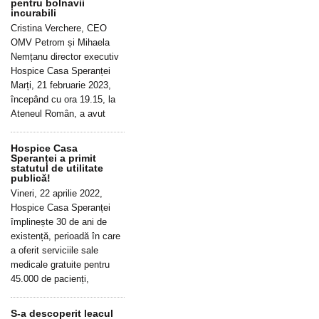
pentru bolnavii
incurabili
Cristina Verchere, CEO
OMV Petrom și Mihaela
Nemțanu director executiv
Hospice Casa Speranței
Marți, 21 februarie 2023,
începând cu ora 19.15, la
Ateneul Român, a avut
Hospice Casa
Speranței a primit
statutul de utilitate
publică!
Vineri, 22 aprilie 2022,
Hospice Casa Speranței
împlinește 30 de ani de
existență, perioadă în care
a oferit serviciile sale
medicale gratuite pentru
45.000 de pacienți,
S-a descoperit leacul