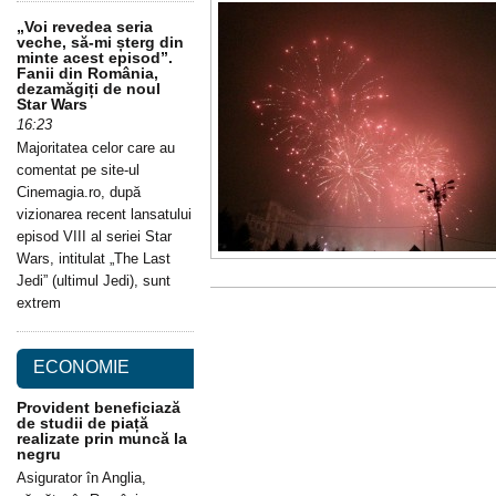
„Voi revedea seria
veche, să-mi șterg din
minte acest episod”.
Fanii din România,
dezamăgiți de noul
Star Wars
16:23
Majoritatea celor care au
comentat pe site-ul
Cinemagia.ro, după
vizionarea recent lansatului
episod VIII al seriei Star
Wars, intitulat „The Last
Jedi” (ultimul Jedi), sunt
extrem
ECONOMIE
Provident beneficiază
de studii de piață
realizate prin muncă la
negru
Asigurator în Anglia,