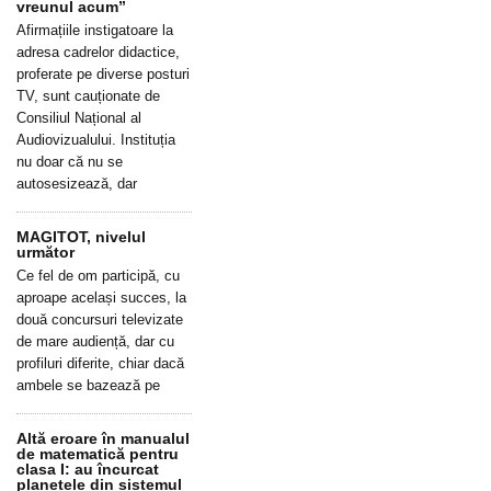
vreunul acum”
Afirmațiile instigatoare la
adresa cadrelor didactice,
proferate pe diverse posturi
TV, sunt cauționate de
Consiliul Național al
Audiovizualului. Instituția
nu doar că nu se
autosesizează, dar
MAGITOT, nivelul
următor
Ce fel de om participă, cu
aproape același succes, la
două concursuri televizate
de mare audiență, dar cu
profiluri diferite, chiar dacă
ambele se bazează pe
Altă eroare în manualul
de matematică pentru
clasa I: au încurcat
planetele din sistemul