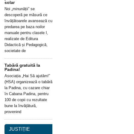
solar
Noi „minunății” se
descoperă pe măsură ce
învățătoarele avansează cu
predarea pe baza noilor
manuale pentru clasele I,
realizate de Editura
Didactică și Pedagogică,
societate de
Tabără gratuită la
Padina!
Asociația „Hai Să ajutăm!”
(HSA) organizează o tabără
la Padina, cu cazare chiar
în Cabana Padina, pentru
100 de copii cu rezultate
bune la învățătură,
provenind
JUSTIȚIE