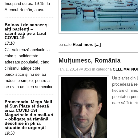
începând cu ora 19.15, la
Ateneul Român, a avut
Bolnavii de cancer și
alți pacienți –
sacrificați pe altarul
COVID-19
17:18
pe cale
Read more [...]
Cât valorează apelurile la
calm și solidaritate
Mulțumesc, România
adresate populației, când
cinismul atinge cote
ian. 1, 2014 @ 8:53 in categoria
CELE MAI NOI
paroxistice și nu se iau
Un ziarist din
măsurile simple, pentru a
procedează reda
se evita umilirea semenilor
fiecare dimine
prioritatea pri
Promenada, Mega Mall
care să îi înf
și Sun Plaza sfidează
criza COVID-19!
Magazinele din mall-uri
– obligate să rămână
deschise în plină
situație de urgență!
19:38