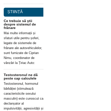
ȘTIINȚĂ
Ce trebuie să știi
despre sistemul de
frânare
Mai multe informații și
sfaturi utile pentru șoferi,
legate de sistemele de
frânare ale autovehiculelor,
sunt furnizate de Ciprian
Nimu, coordonator de
vânzări la Țiriac Auto:
Testosteronul ne dă
peste cap calculele
Testosteronul, hormonul
bărbăției (stimulează
caracteristicile sexului
masculin) este cunoscut ca
declanșator al
impulsivității, agresivității și