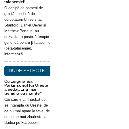
talasemiei!
O echipă de oameni de
știință condusă de
cercetătorii Universității
Stanford, Daniel Dever și
Matthew Porteus, au
dezvoltat o posibilă terapie
genetică pentru β-talasemie
(beta-talasemie),
informează
DUDE SELECTE
Cu „siguranșă”,
Parkinsonul lui Oreste
a cedat, „nu mai
tremură ca înainte”
Cei care v-ați întrebat ce
se întâmplă cu Oreste, de
ce nu mai apare la teve, de
ce nu se mai zburlește la
Badea pe Facebook