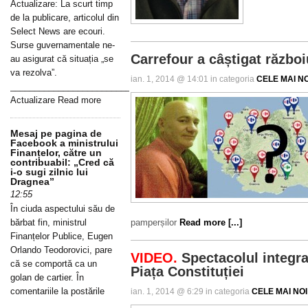
Actualizare: La scurt timp
de la publicare, articolul din
Select News are ecouri.
Surse guvernamentale ne-
Carrefour a câștigat războ
au asigurat că situația „se
va rezolva”.
ian. 1, 2014 @ 14:01 in categoria
CELE MAI NO
_____________________________________________________________
Actualizare Read more
Mesaj pe pagina de
Facebook a ministrului
Finanțelor, către un
contribuabil: „Cred că
i-o sugi zilnic lui
Dragnea”
12:55
În ciuda aspectului său de
bărbat fin, ministrul
pamperșilor
Read more [...]
Finanțelor Publice, Eugen
Orlando Teodorovici, pare
VIDEO.
Spectacolul integral 
că se comportă ca un
Piața Constituției
golan de cartier. În
comentariile la postările
ian. 1, 2014 @ 6:29 in categoria
CELE MAI NOI