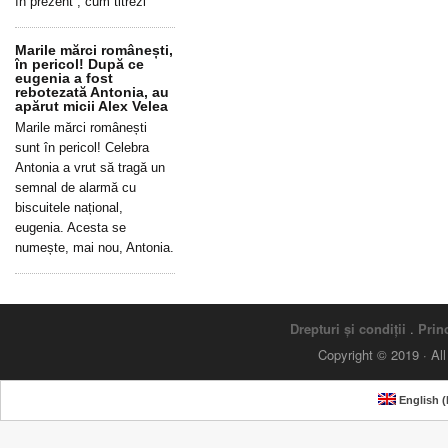
în prezent”, cum titrezi
Marile mărci românești,
în pericol! După ce
eugenia a fost
rebotezată Antonia, au
apărut micii Alex Velea
Marile mărci românești
sunt în pericol! Celebra
Antonia a vrut să tragă un
semnal de alarmă cu
biscuitele național,
eugenia. Acesta se
numește, mai nou, Antonia.
Drepturi și condiții
.
Princ
Copyright © 2019 · Al
English
(