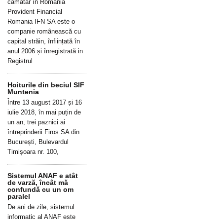
cămătar în România
Provident Financial
Romania IFN SA este o
companie românească cu
capital străin, înființată în
anul 2006 și înregistrată in
Registrul
Hoiturile din beciul SIF
Muntenia
Între 13 august 2017 și 16
iulie 2018, în mai puțin de
un an, trei paznici ai
întreprinderii Firos SA din
București, Bulevardul
Timișoara nr. 100,
Sistemul ANAF e atât
de varză, încât mă
confundă cu un om
paralel
De ani de zile, sistemul
informatic al ANAF este