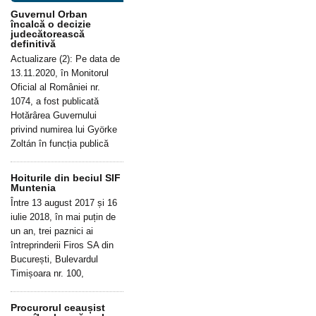
Guvernul Orban
încalcă o decizie
judecătorească
definitivă
Actualizare (2): Pe data de
13.11.2020, în Monitorul
Oficial al României nr.
1074, a fost publicată
Hotărârea Guvernului
privind numirea lui Györke
Zoltán în funcția publică
Hoiturile din beciul SIF
Muntenia
Între 13 august 2017 și 16
iulie 2018, în mai puțin de
un an, trei paznici ai
întreprinderii Firos SA din
București, Bulevardul
Timișoara nr. 100,
Procurorul ceaușist