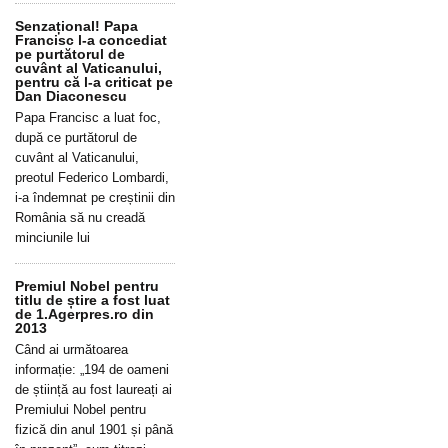
Senzațional! Papa
Francisc l-a concediat
pe purtătorul de
cuvânt al Vaticanului,
pentru că l-a criticat pe
Dan Diaconescu
Papa Francisc a luat foc,
după ce purtătorul de
cuvânt al Vaticanului,
preotul Federico Lombardi,
i-a îndemnat pe creștinii din
România să nu creadă
minciunile lui
Premiul Nobel pentru
titlu de știre a fost luat
de 1.Agerpres.ro din
2013
Când ai următoarea
informație: „194 de oameni
de știință au fost laureați ai
Premiului Nobel pentru
fizică din anul 1901 și până