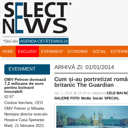
*Știri din
AGENDA CETĂȚEANULUI
HOME
EXCLUSIV
EVENIMENT
ECONOMIE
SOCIAL
EXTERN
ARHIVĂ ZI:
01/01/2014
EVENIMENT
Cum și-au portretizat român
OMV Petrom donează
7,2 milioane de euro
britanic The Guardian
pentru bolnavii
incurabili
ian. 1, 2014 @ 15:00 in categoria
CELE MAI NO
02:57
GALERIE FOTO
,
Media
,
Social
,
SPECIAL
.
Cristina Verchere, CEO
OMV Petrom și Mihaela
Nemțanu director executiv
Hospice Casa Speranței
Marți, 21 februarie 2023,