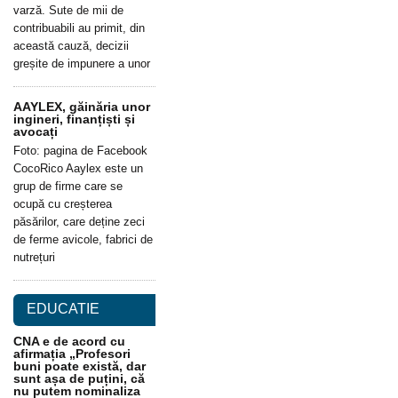
varză. Sute de mii de
contribuabili au primit, din
această cauză, decizii
greșite de impunere a unor
AAYLEX, găinăria unor
ingineri, finanțiști și
avocați
Foto: pagina de Facebook
CocoRico Aaylex este un
grup de firme care se
ocupă cu creșterea
păsărilor, care deține zeci
de ferme avicole, fabrici de
nutrețuri
EDUCATIE
CNA e de acord cu
afirmația „Profesori
buni poate există, dar
sunt așa de puțini, că
nu putem nominaliza