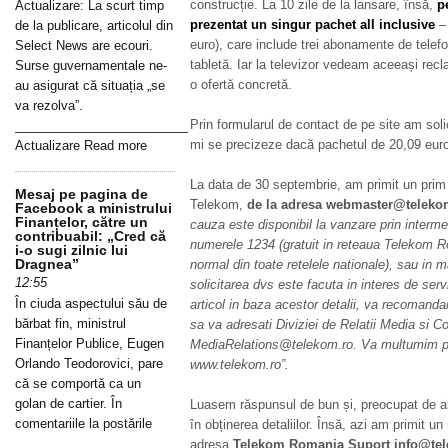
construcție. La 10 zile de la lansare, însă,
p
Actualizare: La scurt timp
prezentat un singur pachet all inclusive
– 
de la publicare, articolul din
euro), care include trei abonamente de telefon
Select News are ecouri.
tabletă. Iar la televizor vedeam aceeași re
Surse guvernamentale ne-
o ofertă concretă.
au asigurat că situația „se
va rezolva”.
Prin formularul de contact de pe site am soli
_____________________________________________________________
mi se precizeze dacă pachetul de 20,09 euro 
Actualizare Read more
La data de 30 septembrie, am primit un prim
Mesaj pe pagina de
Telekom,
de la adresa webmaster@teleko
Facebook a ministrului
Finanțelor, către un
cauza este disponibil la vanzare prin intermedi
contribuabil: „Cred că
numerele 1234 (gratuit in reteaua Telekom R
i-o sugi zilnic lui
Dragnea”
normal din toate retelele nationale), sau i
12:55
solicitarea dvs este facuta in interes de servi
În ciuda aspectului său de
articol in baza acestor detalii, va recomanda
bărbat fin, ministrul
sa va adresati Diviziei de Relatii Media si 
Finanțelor Publice, Eugen
MediaRelations@telekom.ro. Va multumim p
Orlando Teodorovici, pare
www.telekom.ro”.
că se comportă ca un
golan de cartier. În
Luasem răspunsul de bun și, preocupat de alt
comentariile la postările
în obținerea detaliilor. Însă, azi am primit u
adresa
Telekom Romania Suport info@tel