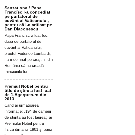
Senzațional! Papa
Francisc l-a concediat
pe purtătorul de
cuvânt al Vaticanului,
pentru că l-a criticat pe
Dan Diaconescu
Papa Francisc a luat foc,
după ce purtătorul de
cuvânt al Vaticanului,
preotul Federico Lombardi,
i-a îndemnat pe creștinii din
România să nu creadă
minciunile lui
Premiul Nobel pentru
titlu de știre a fost luat
de 1.Agerpres.ro din
2013
Când ai următoarea
informație: „194 de oameni
de știință au fost laureați ai
Premiului Nobel pentru
fizică din anul 1901 și până