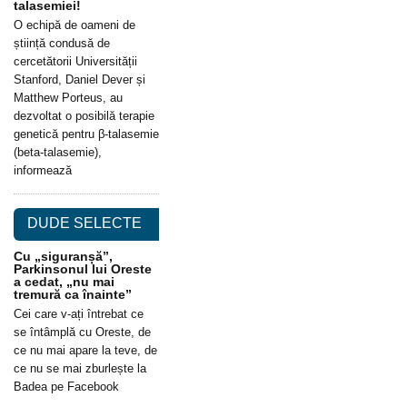
talasemiei!
O echipă de oameni de
știință condusă de
cercetătorii Universității
Stanford, Daniel Dever și
Matthew Porteus, au
dezvoltat o posibilă terapie
genetică pentru β-talasemie
(beta-talasemie),
informează
DUDE SELECTE
Cu „siguranșă”,
Parkinsonul lui Oreste
a cedat, „nu mai
tremură ca înainte”
Cei care v-ați întrebat ce
se întâmplă cu Oreste, de
ce nu mai apare la teve, de
ce nu se mai zburlește la
Badea pe Facebook