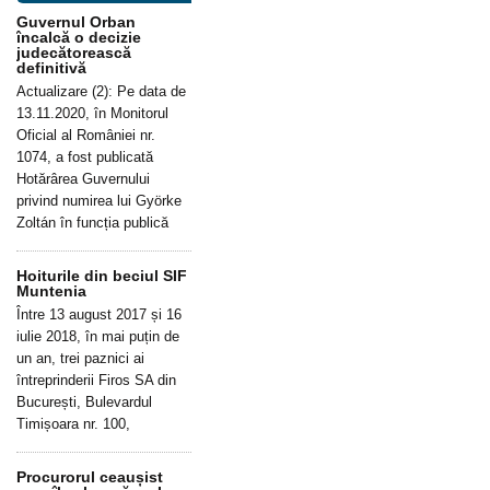
Guvernul Orban
încalcă o decizie
judecătorească
definitivă
Actualizare (2): Pe data de
13.11.2020, în Monitorul
Oficial al României nr.
1074, a fost publicată
Hotărârea Guvernului
privind numirea lui Györke
Zoltán în funcția publică
Hoiturile din beciul SIF
Muntenia
Între 13 august 2017 și 16
iulie 2018, în mai puțin de
un an, trei paznici ai
întreprinderii Firos SA din
București, Bulevardul
Timișoara nr. 100,
Procurorul ceaușist