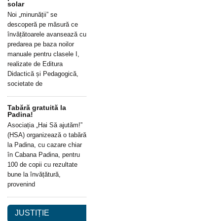
solar
Noi „minunății” se
descoperă pe măsură ce
învățătoarele avansează cu
predarea pe baza noilor
manuale pentru clasele I,
realizate de Editura
Didactică și Pedagogică,
societate de
Tabără gratuită la
Padina!
Asociația „Hai Să ajutăm!”
(HSA) organizează o tabără
la Padina, cu cazare chiar
în Cabana Padina, pentru
100 de copii cu rezultate
bune la învățătură,
provenind
JUSTIȚIE