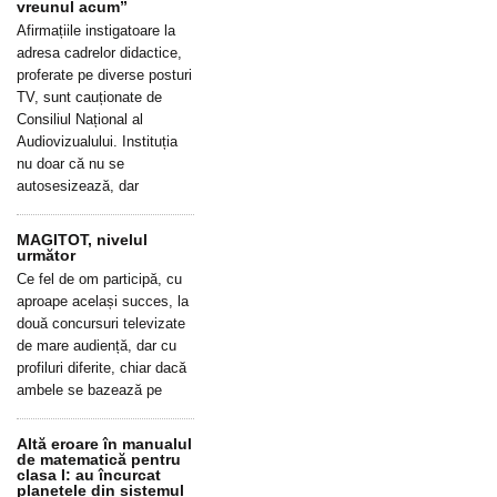
vreunul acum”
Afirmațiile instigatoare la
adresa cadrelor didactice,
proferate pe diverse posturi
TV, sunt cauționate de
Consiliul Național al
Audiovizualului. Instituția
nu doar că nu se
autosesizează, dar
MAGITOT, nivelul
următor
Ce fel de om participă, cu
aproape același succes, la
două concursuri televizate
de mare audiență, dar cu
profiluri diferite, chiar dacă
ambele se bazează pe
Altă eroare în manualul
de matematică pentru
clasa I: au încurcat
planetele din sistemul