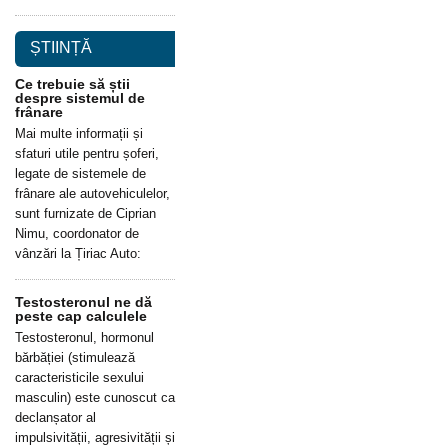
ȘTIINȚĂ
Ce trebuie să știi
despre sistemul de
frânare
Mai multe informații și
sfaturi utile pentru șoferi,
legate de sistemele de
frânare ale autovehiculelor,
sunt furnizate de Ciprian
Nimu, coordonator de
vânzări la Țiriac Auto:
Testosteronul ne dă
peste cap calculele
Testosteronul, hormonul
bărbăției (stimulează
caracteristicile sexului
masculin) este cunoscut ca
declanșator al
impulsivității, agresivității și