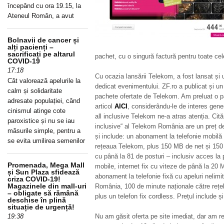
începând cu ora 19.15, la
Ateneul Român, a avut
Bolnavii de cancer și
alți pacienți –
sacrificați pe altarul
pachet, cu o singură factură pentru toate cele
COVID-19
17:18
Cu ocazia lansării Telekom, a fost lansat și 
Cât valorează apelurile la
dedicat evenimentului. ZF.ro a publicat și un 
calm și solidaritate
pachete ofertate de Telekom. Am preluat o par
adresate populației, când
articol
AICI
, considerându-le de interes gener
cinismul atinge cote
all inclusive Telekom ne-a atras atenția. Cită
paroxistice și nu se iau
inclusive“ al Telekom România are un preț de
măsurile simple, pentru a
și include: un abonament la telefonie mobilă 
se evita umilirea semenilor
rețeaua Telekom, plus 150 MB de net și 150 
cu până la 81 de posturi – inclusiv acces l
Promenada, Mega Mall
mobile, internet fix cu viteze de până la 20 
și Sun Plaza sfidează
abonament la telefonie fixă cu apeluri nelimita
criza COVID-19!
Magazinele din mall-uri
România, 100 de minute naționale către rețele
– obligate să rămână
plus un telefon fix cordless. Prețul include 
deschise în plină
situație de urgență!
19:38
Nu am găsit oferta pe site imediat, dar am re