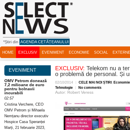
*Știri din
AGENDA CETĂȚEANULUI
HOME
EXCLUSIV
EVENIMENT
ECONOMIE
SOCIAL
EXTERN
EXCLUSIV:
Telekom nu a ter
EVENIMENT
o problemă de personal. Și 
OMV Petrom donează
02/10/2014
CELE MAI NOI ȘTIRI
,
Economie
7,2 milioane de euro
Tehnologie
No comments
pentru bolnavii
Autor: Robert Veress
incurabili
02:57
Cristina Verchere, CEO
OMV Petrom și Mihaela
Nemțanu director executiv
Hospice Casa Speranței
Marți, 21 februarie 2023,