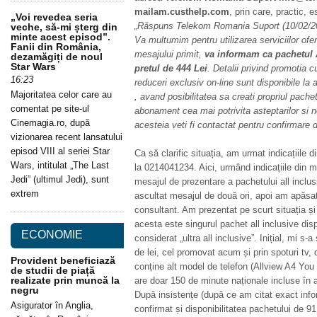
mailam.custhelp.com
, prin care, practic, 
„Voi revedea seria
„Răspuns Telekom Romania Suport (10/02/20
veche, să-mi șterg din
minte acest episod”.
Va multumim pentru utilizarea serviciilor o
Fanii din România,
mesajului primit,
va informam ca pachetul A
dezamăgiți de noul
Star Wars
pretul de 444 Lei
. Detalii privind promotia c
16:23
reduceri exclusiv on-line sunt disponibile l
Majoritatea celor care au
, avand posibilitatea sa creati propriul pache
comentat pe site-ul
abonament cea mai potrivita asteptarilor si
Cinemagia.ro, după
acesteia veti fi contactat pentru confirmare d
vizionarea recent lansatului
episod VIII al seriei Star
Ca să clarific situația, am urmat indicațiile 
Wars, intitulat „The Last
la 0214041234. Aici, urmând indicațiile din m
Jedi” (ultimul Jedi), sunt
mesajul de prezentare a pachetului all inclu
extrem
ascultat mesajul de două ori, apoi am apăsat „
consultant. Am prezentat pe scurt situația ș
acesta este singurul pachet all inclusive dispo
ECONOMIE
considerat „ultra all inclusive”. Inițial, mi 
de lei, cel promovat acum și prin spoturi tv, d
Provident beneficiază
conține alt model de telefon (Allview A4 You
de studii de piață
realizate prin muncă la
are doar 150 de minute naționale incluse în 
negru
După insistențe (după ce am citat exact infor
Asigurator în Anglia,
confirmat și disponibilitatea pachetului de 91 