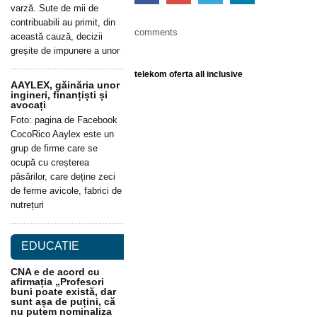
varză. Sute de mii de
contribuabili au primit, din
comments
această cauză, decizii
greșite de impunere a unor
telekom oferta all inclusive
AAYLEX, găinăria unor
ingineri, finanțiști și
avocați
Foto: pagina de Facebook
CocoRico Aaylex este un
grup de firme care se
ocupă cu creșterea
păsărilor, care deține zeci
de ferme avicole, fabrici de
nutrețuri
EDUCATIE
CNA e de acord cu
afirmația „Profesori
buni poate există, dar
sunt așa de puțini, că
nu putem nominaliza