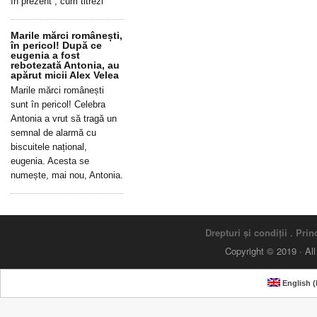
în prezent”, cum titrezi
Marile mărci românești,
în pericol! După ce
eugenia a fost
rebotezată Antonia, au
apărut micii Alex Velea
Marile mărci românești
sunt în pericol! Celebra
Antonia a vrut să tragă un
semnal de alarmă cu
biscuitele național,
eugenia. Acesta se
numește, mai nou, Antonia.
Drepturi și condiții
.
Princ
Copyright © 2019 · Al
English
(