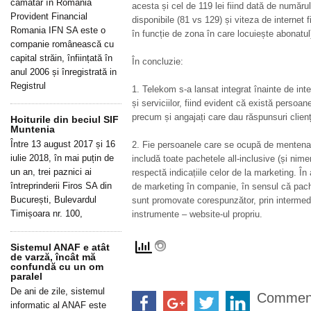
cămătar în România
acesta și cel de 119 lei fiind dată de număru
Provident Financial
disponibile (81 vs 129) și viteza de interne
Romania IFN SA este o
în funcție de zona în care locuiește abonatul
companie românească cu
capital străin, înființată în
În concluzie:
anul 2006 și înregistrată in
Registrul
1. Telekom s-a lansat integrat înainte de int
și serviciilor, fiind evident că există persoan
precum și angajați care dau răspunsuri clienț
Hoiturile din beciul SIF
Muntenia
Între 13 august 2017 și 16
2. Fie persoanele care se ocupă de mentenan
iulie 2018, în mai puțin de
includă toate pachetele all-inclusive (și nim
un an, trei paznici ai
respectă indicațiile celor de la marketing. În
întreprinderii Firos SA din
de marketing în companie, în sensul că pache
București, Bulevardul
sunt promovate corespunzător, prin intermediu
Timișoara nr. 100,
instrumente – website-ul propriu.
Sistemul ANAF e atât
de varză, încât mă
confundă cu un om
paralel
De ani de zile, sistemul
Commen
informatic al ANAF este