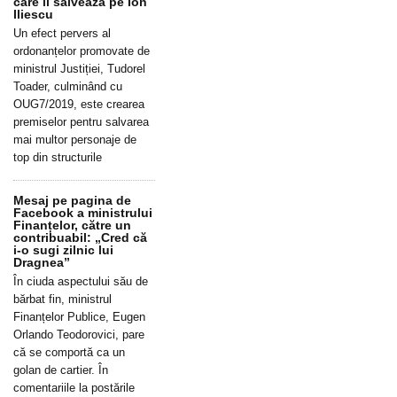
care îl salvează pe Ion
Iliescu
Un efect pervers al
ordonanțelor promovate de
ministrul Justiției, Tudorel
Toader, culminând cu
OUG7/2019, este crearea
premiselor pentru salvarea
mai multor personaje de
top din structurile
Mesaj pe pagina de
Facebook a ministrului
Finanțelor, către un
contribuabil: „Cred că
i-o sugi zilnic lui
Dragnea”
În ciuda aspectului său de
bărbat fin, ministrul
Finanțelor Publice, Eugen
Orlando Teodorovici, pare
că se comportă ca un
golan de cartier. În
comentariile la postările