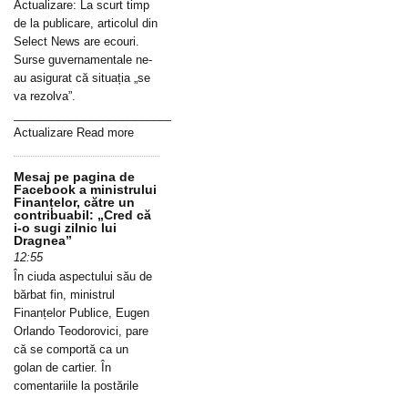
Actualizare: La scurt timp
de la publicare, articolul din
Select News are ecouri.
Surse guvernamentale ne-
au asigurat că situația „se
va rezolva”.
_____________________________________________________________
Actualizare Read more
Mesaj pe pagina de
Facebook a ministrului
Finanțelor, către un
contribuabil: „Cred că
i-o sugi zilnic lui
Dragnea”
12:55
În ciuda aspectului său de
bărbat fin, ministrul
Finanțelor Publice, Eugen
Orlando Teodorovici, pare
că se comportă ca un
golan de cartier. În
comentariile la postările