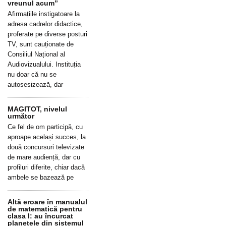
vreunul acum”
Afirmațiile instigatoare la
adresa cadrelor didactice,
proferate pe diverse posturi
TV, sunt cauționate de
Consiliul Național al
Audiovizualului. Instituția
nu doar că nu se
autosesizează, dar
MAGITOT, nivelul
următor
Ce fel de om participă, cu
aproape același succes, la
două concursuri televizate
de mare audiență, dar cu
profiluri diferite, chiar dacă
ambele se bazează pe
Altă eroare în manualul
de matematică pentru
clasa I: au încurcat
planetele din sistemul