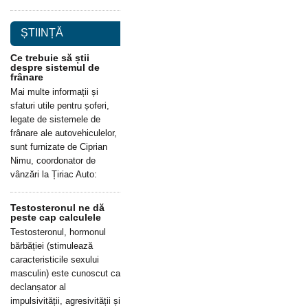
ȘTIINȚĂ
Ce trebuie să știi
despre sistemul de
frânare
Mai multe informații și
sfaturi utile pentru șoferi,
legate de sistemele de
frânare ale autovehiculelor,
sunt furnizate de Ciprian
Nimu, coordonator de
vânzări la Țiriac Auto:
Testosteronul ne dă
peste cap calculele
Testosteronul, hormonul
bărbăției (stimulează
caracteristicile sexului
masculin) este cunoscut ca
declanșator al
impulsivității, agresivității și