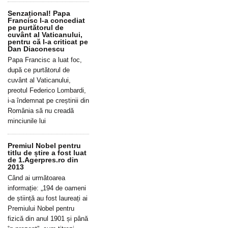
Senzațional! Papa
Francisc l-a concediat
pe purtătorul de
cuvânt al Vaticanului,
pentru că l-a criticat pe
Dan Diaconescu
Papa Francisc a luat foc,
după ce purtătorul de
cuvânt al Vaticanului,
preotul Federico Lombardi,
i-a îndemnat pe creștinii din
România să nu creadă
minciunile lui
Premiul Nobel pentru
titlu de știre a fost luat
de 1.Agerpres.ro din
2013
Când ai următoarea
informație: „194 de oameni
de știință au fost laureați ai
Premiului Nobel pentru
fizică din anul 1901 și până