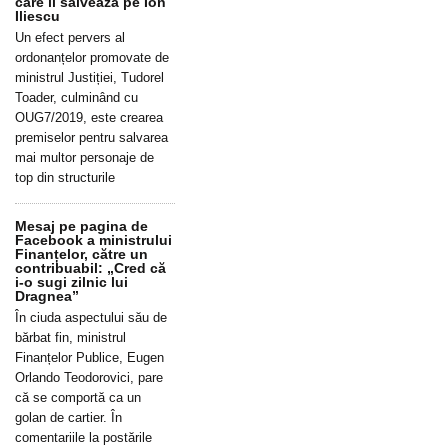
care îl salvează pe Ion
Iliescu
Un efect pervers al
ordonanțelor promovate de
ministrul Justiției, Tudorel
Toader, culminând cu
OUG7/2019, este crearea
premiselor pentru salvarea
mai multor personaje de
top din structurile
Mesaj pe pagina de
Facebook a ministrului
Finanțelor, către un
contribuabil: „Cred că
i-o sugi zilnic lui
Dragnea”
În ciuda aspectului său de
bărbat fin, ministrul
Finanțelor Publice, Eugen
Orlando Teodorovici, pare
că se comportă ca un
golan de cartier. În
comentariile la postările