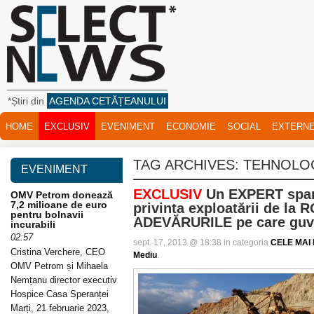
*Știri din
AGENDA CETĂȚEANULUI
HOME
EXCLUSIV
EVENIMENT
ECONOMIE
SOCIAL
EXTERN
TAG ARCHIVES:
TEHNOLOG
EVENIMENT
EXCLUSIV
Un EXPERT spar
OMV Petrom donează
7,2 milioane de euro
privinta exploatării de l
pentru bolnavii
ADEVĂRURILE pe care guv
incurabili
02:57
sept. 17, 2013 @ 18:38 in categoria
CELE MAI 
Cristina Verchere, CEO
Mediu
.
OMV Petrom și Mihaela
Nemțanu director executiv
Hospice Casa Speranței
Marți, 21 februarie 2023,