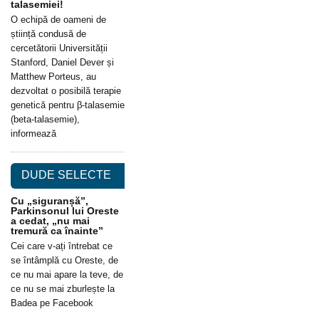
talasemiei!
O echipă de oameni de
știință condusă de
cercetătorii Universității
Stanford, Daniel Dever și
Matthew Porteus, au
dezvoltat o posibilă terapie
genetică pentru β-talasemie
(beta-talasemie),
informează
DUDE SELECTE
Cu „siguranșă”,
Parkinsonul lui Oreste
a cedat, „nu mai
tremură ca înainte”
Cei care v-ați întrebat ce
se întâmplă cu Oreste, de
ce nu mai apare la teve, de
ce nu se mai zburlește la
Badea pe Facebook