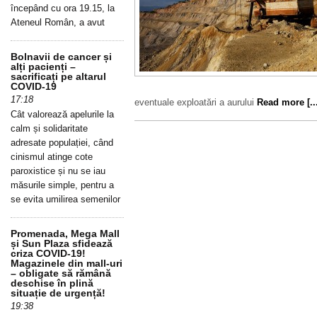
începând cu ora 19.15, la
Ateneul Român, a avut
Bolnavii de cancer și
alți pacienți –
sacrificați pe altarul
COVID-19
17:18
eventuale exploatări a aurului
Read more [...
Cât valorează apelurile la
calm și solidaritate
adresate populației, când
cinismul atinge cote
paroxistice și nu se iau
măsurile simple, pentru a
se evita umilirea semenilor
Promenada, Mega Mall
și Sun Plaza sfidează
criza COVID-19!
Magazinele din mall-uri
– obligate să rămână
deschise în plină
situație de urgență!
19:38