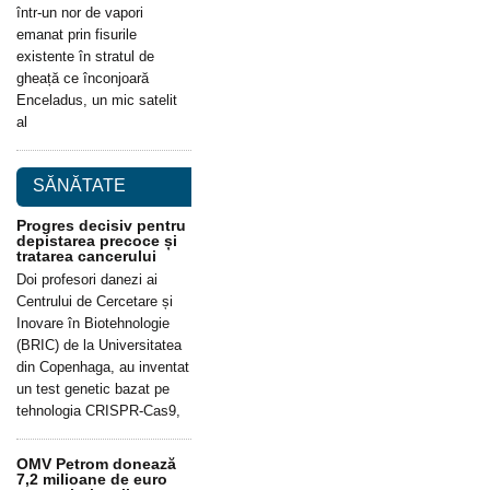
într-un nor de vapori
emanat prin fisurile
existente în stratul de
gheață ce înconjoară
Enceladus, un mic satelit
al
SĂNĂTATE
Progres decisiv pentru
depistarea precoce și
tratarea cancerului
Doi profesori danezi ai
Centrului de Cercetare și
Inovare în Biotehnologie
(BRIC) de la Universitatea
din Copenhaga, au inventat
un test genetic bazat pe
tehnologia CRISPR-Cas9,
OMV Petrom donează
7,2 milioane de euro