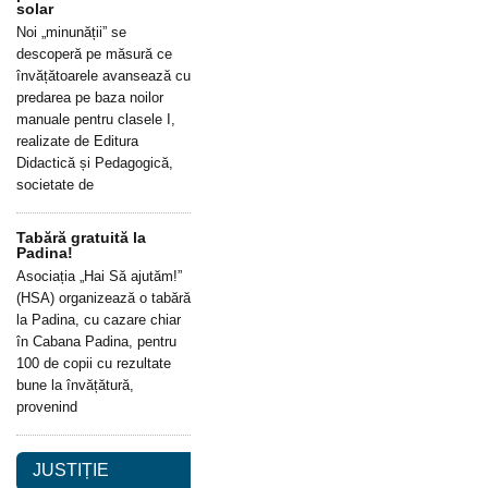
solar
Noi „minunății” se
descoperă pe măsură ce
învățătoarele avansează cu
predarea pe baza noilor
manuale pentru clasele I,
realizate de Editura
Didactică și Pedagogică,
societate de
Tabără gratuită la
Padina!
Asociația „Hai Să ajutăm!”
(HSA) organizează o tabără
la Padina, cu cazare chiar
în Cabana Padina, pentru
100 de copii cu rezultate
bune la învățătură,
provenind
JUSTIȚIE