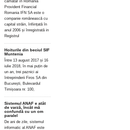
cămătar în România
Provident Financial
Romania IFN SA este o
companie românească cu
capital străin, înființată în
anul 2006 și înregistrată in
Registrul
Hoiturile din beciul SIF
Muntenia
Între 13 august 2017 și 16
iulie 2018, în mai puțin de
un an, trei paznici ai
întreprinderii Firos SA din
București, Bulevardul
Timișoara nr. 100,
Sistemul ANAF e atât
de varză, încât mă
confundă cu un om
paralel
De ani de zile, sistemul
informatic al ANAF este