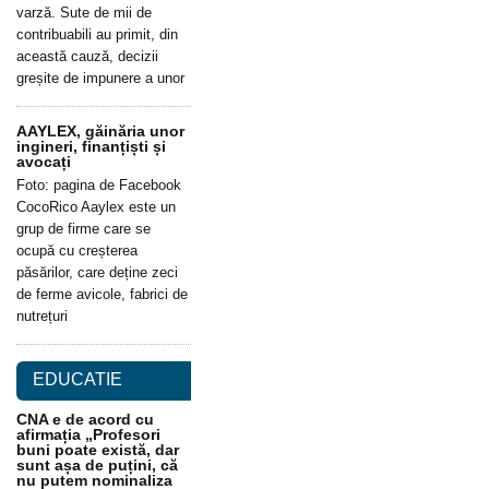
varză. Sute de mii de
contribuabili au primit, din
această cauză, decizii
greșite de impunere a unor
AAYLEX, găinăria unor
ingineri, finanțiști și
avocați
Foto: pagina de Facebook
CocoRico Aaylex este un
grup de firme care se
ocupă cu creșterea
păsărilor, care deține zeci
de ferme avicole, fabrici de
nutrețuri
EDUCATIE
CNA e de acord cu
afirmația „Profesori
buni poate există, dar
sunt așa de puțini, că
nu putem nominaliza