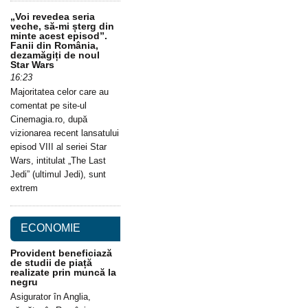
„Voi revedea seria
veche, să-mi șterg din
minte acest episod”.
Fanii din România,
dezamăgiți de noul
Star Wars
16:23
Majoritatea celor care au
comentat pe site-ul
Cinemagia.ro, după
vizionarea recent lansatului
episod VIII al seriei Star
Wars, intitulat „The Last
Jedi” (ultimul Jedi), sunt
extrem
ECONOMIE
Provident beneficiază
de studii de piață
realizate prin muncă la
negru
Asigurator în Anglia,