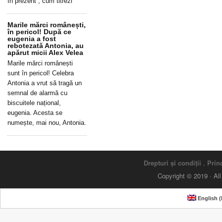
în prezent”, cum titrezi
Marile mărci românești,
în pericol! După ce
eugenia a fost
rebotezată Antonia, au
apărut micii Alex Velea
Marile mărci românești
sunt în pericol! Celebra
Antonia a vrut să tragă un
semnal de alarmă cu
biscuitele național,
eugenia. Acesta se
numește, mai nou, Antonia.
Drepturi și condiții
.
Princ
Copyright © 2019 · Al
English
(