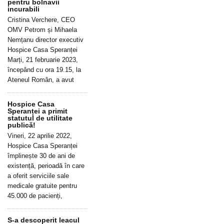
pentru bolnavii
incurabili
Cristina Verchere, CEO
OMV Petrom și Mihaela
Nemțanu director executiv
Hospice Casa Speranței
Marți, 21 februarie 2023,
începând cu ora 19.15, la
Ateneul Român, a avut
Hospice Casa
Speranței a primit
statutul de utilitate
publică!
Vineri, 22 aprilie 2022,
Hospice Casa Speranței
împlinește 30 de ani de
existență, perioadă în care
a oferit serviciile sale
medicale gratuite pentru
45.000 de pacienți,
S-a descoperit leacul