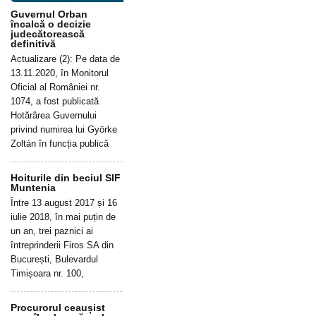
Guvernul Orban
încalcă o decizie
judecătorească
definitivă
Actualizare (2): Pe data de
13.11.2020, în Monitorul
Oficial al României nr.
1074, a fost publicată
Hotărârea Guvernului
privind numirea lui Györke
Zoltán în funcția publică
Hoiturile din beciul SIF
Muntenia
Între 13 august 2017 și 16
iulie 2018, în mai puțin de
un an, trei paznici ai
întreprinderii Firos SA din
București, Bulevardul
Timișoara nr. 100,
Procurorul ceaușist