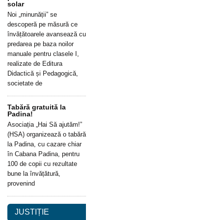
solar
Noi „minunății” se
descoperă pe măsură ce
învățătoarele avansează cu
predarea pe baza noilor
manuale pentru clasele I,
realizate de Editura
Didactică și Pedagogică,
societate de
Tabără gratuită la
Padina!
Asociația „Hai Să ajutăm!”
(HSA) organizează o tabără
la Padina, cu cazare chiar
în Cabana Padina, pentru
100 de copii cu rezultate
bune la învățătură,
provenind
JUSTIȚIE