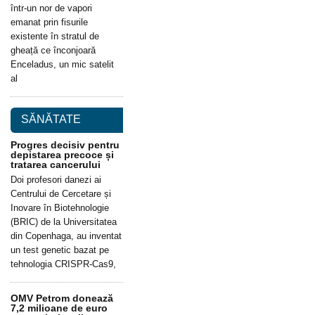
într-un nor de vapori
emanat prin fisurile
existente în stratul de
gheață ce înconjoară
Enceladus, un mic satelit
al
SĂNĂTATE
Progres decisiv pentru
depistarea precoce și
tratarea cancerului
Doi profesori danezi ai
Centrului de Cercetare și
Inovare în Biotehnologie
(BRIC) de la Universitatea
din Copenhaga, au inventat
un test genetic bazat pe
tehnologia CRISPR-Cas9,
OMV Petrom donează
7,2 milioane de euro