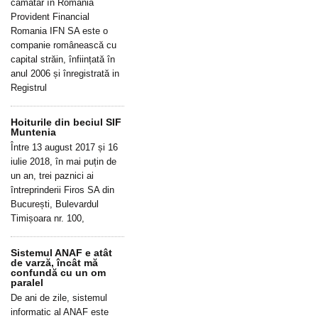
cămătar în România
Provident Financial
Romania IFN SA este o
companie românească cu
capital străin, înființată în
anul 2006 și înregistrată in
Registrul
Hoiturile din beciul SIF
Muntenia
Între 13 august 2017 și 16
iulie 2018, în mai puțin de
un an, trei paznici ai
întreprinderii Firos SA din
București, Bulevardul
Timișoara nr. 100,
Sistemul ANAF e atât
de varză, încât mă
confundă cu un om
paralel
De ani de zile, sistemul
informatic al ANAF este