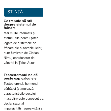
ȘTIINȚĂ
Ce trebuie să știi
despre sistemul de
frânare
Mai multe informații și
sfaturi utile pentru șoferi,
legate de sistemele de
frânare ale autovehiculelor,
sunt furnizate de Ciprian
Nimu, coordonator de
vânzări la Țiriac Auto:
Testosteronul ne dă
peste cap calculele
Testosteronul, hormonul
bărbăției (stimulează
caracteristicile sexului
masculin) este cunoscut ca
declanșator al
impulsivității, agresivității și