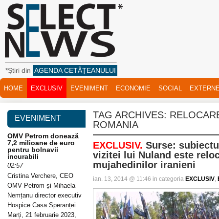
*Știri din
AGENDA CETĂȚEANULUI
HOME
EXCLUSIV
EVENIMENT
ECONOMIE
SOCIAL
EXTERN
TAG ARCHIVES:
RELOCARE
EVENIMENT
ROMANIA
OMV Petrom donează
7,2 milioane de euro
EXCLUSIV.
Surse: subiectul
pentru bolnavii
vizitei lui Nuland este rel
incurabili
mujahedinilor iranieni
02:57
Cristina Verchere, CEO
ian. 13, 2014 @ 11:46 in categoria
EXCLUSIV
,
OMV Petrom și Mihaela
Nemțanu director executiv
Hospice Casa Speranței
Marți, 21 februarie 2023,