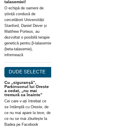
talasemiei!
O echipă de oameni de
știință condusă de
cercetătorii Universității
Stanford, Daniel Dever și
Matthew Porteus, au
dezvoltat o posibilă terapie
genetică pentru β-talasemie
(beta-talasemie),
informează
DUDE SELECTE
Cu „siguranșă”,
Parkinsonul lui Oreste
a cedat, „nu mai
tremură ca înainte”
Cei care v-ați întrebat ce
se întâmplă cu Oreste, de
ce nu mai apare la teve, de
ce nu se mai zburlește la
Badea pe Facebook