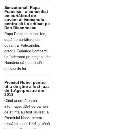
Senzațional! Papa
Francisc l-a concediat
pe purtătorul de
cuvânt al Vaticanului,
pentru că l-a criticat pe
Dan Diaconescu
Papa Francisc a luat foc,
după ce purtătorul de
cuvânt al Vaticanului,
preotul Federico Lombardi,
i-a îndemnat pe creștinii din
România să nu creadă
minciunile lui
Premiul Nobel pentru
titlu de știre a fost luat
de 1.Agerpres.ro din
2013
Când ai următoarea
informație: „194 de oameni
de știință au fost laureați ai
Premiului Nobel pentru
fizică din anul 1901 și până