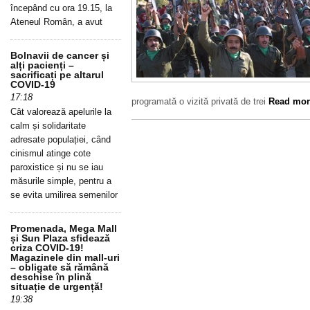
începând cu ora 19.15, la
Ateneul Român, a avut
Bolnavii de cancer și
alți pacienți –
sacrificați pe altarul
COVID-19
17:18
programată o vizită privată de trei
Read more
Cât valorează apelurile la
calm și solidaritate
adresate populației, când
cinismul atinge cote
paroxistice și nu se iau
măsurile simple, pentru a
se evita umilirea semenilor
Promenada, Mega Mall
și Sun Plaza sfidează
criza COVID-19!
Magazinele din mall-uri
– obligate să rămână
deschise în plină
situație de urgență!
19:38