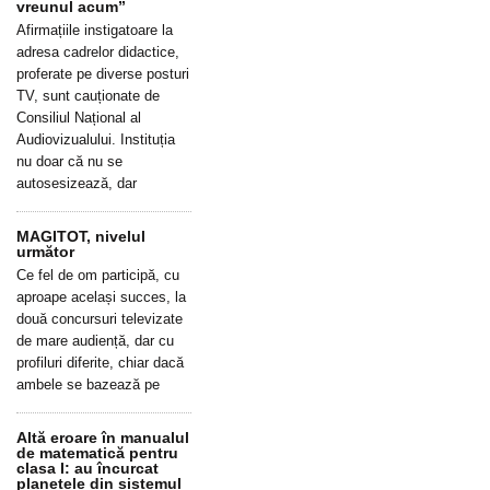
vreunul acum”
Afirmațiile instigatoare la
adresa cadrelor didactice,
proferate pe diverse posturi
TV, sunt cauționate de
Consiliul Național al
Audiovizualului. Instituția
nu doar că nu se
autosesizează, dar
MAGITOT, nivelul
următor
Ce fel de om participă, cu
aproape același succes, la
două concursuri televizate
de mare audiență, dar cu
profiluri diferite, chiar dacă
ambele se bazează pe
Altă eroare în manualul
de matematică pentru
clasa I: au încurcat
planetele din sistemul