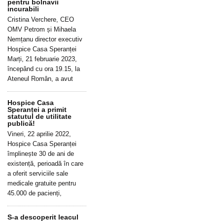
pentru bolnavii
incurabili
Cristina Verchere, CEO
OMV Petrom și Mihaela
Nemțanu director executiv
Hospice Casa Speranței
Marți, 21 februarie 2023,
începând cu ora 19.15, la
Ateneul Român, a avut
Hospice Casa
Speranței a primit
statutul de utilitate
publică!
Vineri, 22 aprilie 2022,
Hospice Casa Speranței
împlinește 30 de ani de
existență, perioadă în care
a oferit serviciile sale
medicale gratuite pentru
45.000 de pacienți,
S-a descoperit leacul