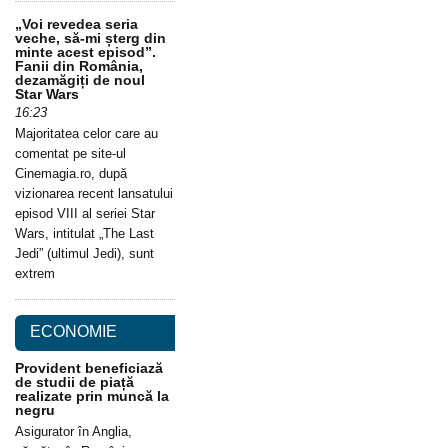
„Voi revedea seria
veche, să-mi șterg din
minte acest episod”.
Fanii din România,
dezamăgiți de noul
Star Wars
16:23
Majoritatea celor care au
comentat pe site-ul
Cinemagia.ro, după
vizionarea recent lansatului
episod VIII al seriei Star
Wars, intitulat „The Last
Jedi” (ultimul Jedi), sunt
extrem
ECONOMIE
Provident beneficiază
de studii de piață
realizate prin muncă la
negru
Asigurator în Anglia,