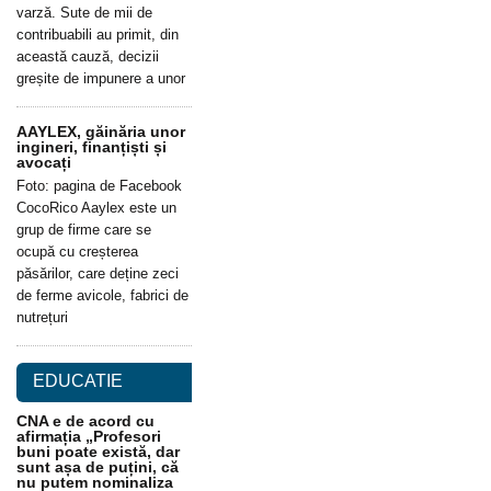
varză. Sute de mii de
contribuabili au primit, din
această cauză, decizii
greșite de impunere a unor
AAYLEX, găinăria unor
ingineri, finanțiști și
avocați
Foto: pagina de Facebook
CocoRico Aaylex este un
grup de firme care se
ocupă cu creșterea
păsărilor, care deține zeci
de ferme avicole, fabrici de
nutrețuri
EDUCATIE
CNA e de acord cu
afirmația „Profesori
buni poate există, dar
sunt așa de puțini, că
nu putem nominaliza