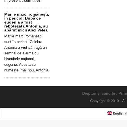
în prezent”, cum titrezi
Marile mărci românești,
în pericol! După ce
eugenia a fost
rebotezată Antonia, au
apărut micii Alex Velea
Marile mărci românești
sunt în pericol! Celebra
Antonia a vrut să tragă un
semnal de alarmă cu
biscuitele național,
eugenia. Acesta se
numește, mai nou, Antonia.
Drepturi și condiții
.
Princ
Copyright © 2019 · Al
English
(