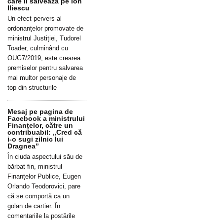
care îl salvează pe Ion
Iliescu
Un efect pervers al
ordonanțelor promovate de
ministrul Justiției, Tudorel
Toader, culminând cu
OUG7/2019, este crearea
premiselor pentru salvarea
mai multor personaje de
top din structurile
Mesaj pe pagina de
Facebook a ministrului
Finanțelor, către un
contribuabil: „Cred că
i-o sugi zilnic lui
Dragnea”
În ciuda aspectului său de
bărbat fin, ministrul
Finanțelor Publice, Eugen
Orlando Teodorovici, pare
că se comportă ca un
golan de cartier. În
comentariile la postările