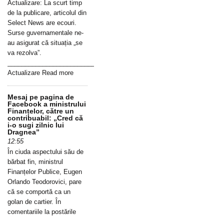
Actualizare: La scurt timp
de la publicare, articolul din
Select News are ecouri.
Surse guvernamentale ne-
au asigurat că situația „se
va rezolva”.
_____________________________________________________________
Actualizare Read more
Mesaj pe pagina de
Facebook a ministrului
Finanțelor, către un
contribuabil: „Cred că
i-o sugi zilnic lui
Dragnea”
12:55
În ciuda aspectului său de
bărbat fin, ministrul
Finanțelor Publice, Eugen
Orlando Teodorovici, pare
că se comportă ca un
golan de cartier. În
comentariile la postările