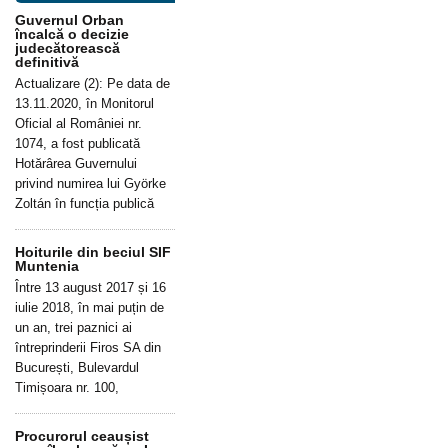
Guvernul Orban
încalcă o decizie
judecătorească
definitivă
Actualizare (2): Pe data de
13.11.2020, în Monitorul
Oficial al României nr.
1074, a fost publicată
Hotărârea Guvernului
privind numirea lui Györke
Zoltán în funcția publică
Hoiturile din beciul SIF
Muntenia
Între 13 august 2017 și 16
iulie 2018, în mai puțin de
un an, trei paznici ai
întreprinderii Firos SA din
București, Bulevardul
Timișoara nr. 100,
Procurorul ceaușist