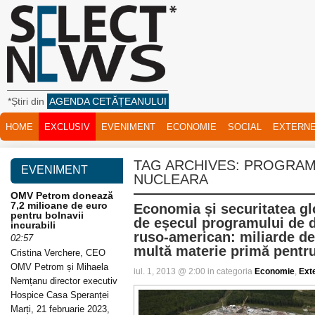
*Știri din
AGENDA CETĂȚEANULUI
HOME
EXCLUSIV
EVENIMENT
ECONOMIE
SOCIAL
EXTERN
TAG ARCHIVES:
PROGRAM
EVENIMENT
NUCLEARA
OMV Petrom donează
7,2 milioane de euro
Economia și securitatea gl
pentru bolnavii
de eșecul programului de 
incurabili
ruso-american: miliarde de 
02:57
multă materie primă pent
Cristina Verchere, CEO
OMV Petrom și Mihaela
iul. 1, 2013 @ 2:00 in categoria
Economie
,
Ext
Nemțanu director executiv
Hospice Casa Speranței
Marți, 21 februarie 2023,