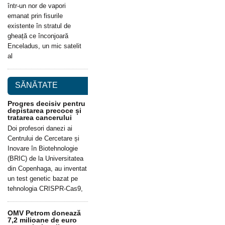
într-un nor de vapori
emanat prin fisurile
existente în stratul de
gheață ce înconjoară
Enceladus, un mic satelit
al
SĂNĂTATE
Progres decisiv pentru
depistarea precoce și
tratarea cancerului
Doi profesori danezi ai
Centrului de Cercetare și
Inovare în Biotehnologie
(BRIC) de la Universitatea
din Copenhaga, au inventat
un test genetic bazat pe
tehnologia CRISPR-Cas9,
OMV Petrom donează
7,2 milioane de euro