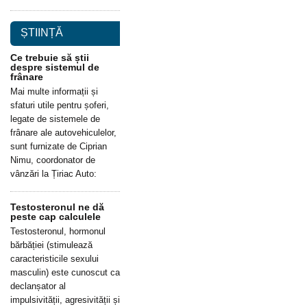
ȘTIINȚĂ
Ce trebuie să știi
despre sistemul de
frânare
Mai multe informații și
sfaturi utile pentru șoferi,
legate de sistemele de
frânare ale autovehiculelor,
sunt furnizate de Ciprian
Nimu, coordonator de
vânzări la Țiriac Auto:
Testosteronul ne dă
peste cap calculele
Testosteronul, hormonul
bărbăției (stimulează
caracteristicile sexului
masculin) este cunoscut ca
declanșator al
impulsivității, agresivității și