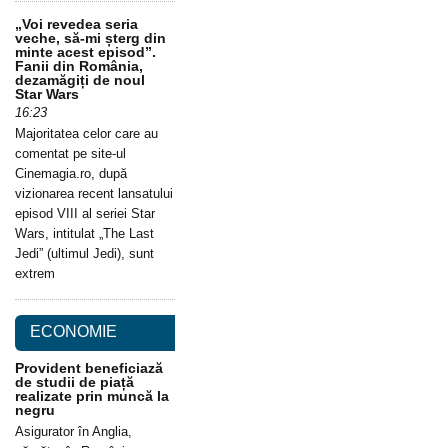
„Voi revedea seria
veche, să-mi șterg din
minte acest episod”.
Fanii din România,
dezamăgiți de noul
Star Wars
16:23
Majoritatea celor care au
comentat pe site-ul
Cinemagia.ro, după
vizionarea recent lansatului
episod VIII al seriei Star
Wars, intitulat „The Last
Jedi” (ultimul Jedi), sunt
extrem
ECONOMIE
Provident beneficiază
de studii de piață
realizate prin muncă la
negru
Asigurator în Anglia,