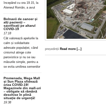
începând cu ora 19.15, la
Ateneul Român, a avut
Bolnavii de cancer și
alți pacienți –
sacrificați pe altarul
COVID-19
17:18
Cât valorează apelurile la
calm și solidaritate
adresate populației, când
președinții
Read more [...]
cinismul atinge cote
paroxistice și nu se iau
măsurile simple, pentru a
se evita umilirea semenilor
Promenada, Mega Mall
și Sun Plaza sfidează
criza COVID-19!
Magazinele din mall-uri
– obligate să rămână
deschise în plină
situație de urgență!
19:38