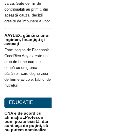
varză. Sute de mii de
contribuabili au primit, din
această cauză, decizii
greșite de impunere a unor
AAYLEX, găinăria unor
ingineri, finanțiști și
avocați
Foto: pagina de Facebook
CocoRico Aaylex este un
grup de firme care se
ocupă cu creșterea
păsărilor, care deține zeci
de ferme avicole, fabrici de
nutrețuri
EDUCATIE
CNA e de acord cu
afirmația „Profesori
buni poate există, dar
sunt așa de puțini, că
nu putem nominaliza