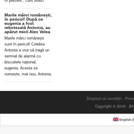
în prezent”, cum titrezi
Marile mărci românești,
în pericol! După ce
eugenia a fost
rebotezată Antonia, au
apărut micii Alex Velea
Marile mărci românești
sunt în pericol! Celebra
Antonia a vrut să tragă un
semnal de alarmă cu
biscuitele național,
eugenia. Acesta se
numește, mai nou, Antonia.
Drepturi și condiții
.
Princ
Copyright © 2019 · Al
English
(