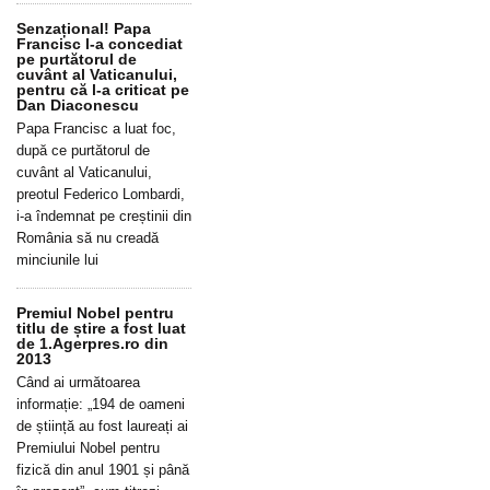
Senzațional! Papa
Francisc l-a concediat
pe purtătorul de
cuvânt al Vaticanului,
pentru că l-a criticat pe
Dan Diaconescu
Papa Francisc a luat foc,
după ce purtătorul de
cuvânt al Vaticanului,
preotul Federico Lombardi,
i-a îndemnat pe creștinii din
România să nu creadă
minciunile lui
Premiul Nobel pentru
titlu de știre a fost luat
de 1.Agerpres.ro din
2013
Când ai următoarea
informație: „194 de oameni
de știință au fost laureați ai
Premiului Nobel pentru
fizică din anul 1901 și până