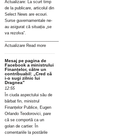
Actualizare: La scurt timp
de la publicare, articolul din
Select News are ecouri.
Surse guvernamentale ne-
au asigurat că situația „se
va rezolva”.
_____________________________________________________________
Actualizare Read more
Mesaj pe pagina de
Facebook a ministrului
Finanțelor, către un
contribuabil: „Cred că
i-o sugi zilnic lui
Dragnea”
12:55
În ciuda aspectului său de
bărbat fin, ministrul
Finanțelor Publice, Eugen
Orlando Teodorovici, pare
că se comportă ca un
golan de cartier. În
comentariile la postările