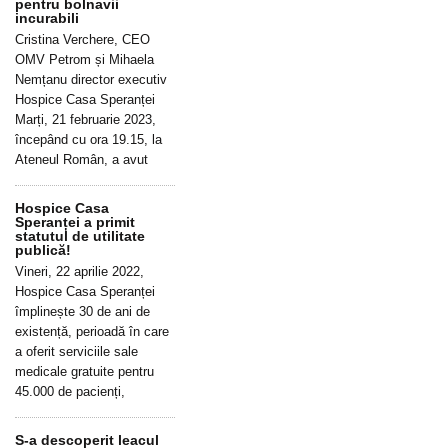
pentru bolnavii
incurabili
Cristina Verchere, CEO
OMV Petrom și Mihaela
Nemțanu director executiv
Hospice Casa Speranței
Marți, 21 februarie 2023,
începând cu ora 19.15, la
Ateneul Român, a avut
Hospice Casa
Speranței a primit
statutul de utilitate
publică!
Vineri, 22 aprilie 2022,
Hospice Casa Speranței
împlinește 30 de ani de
existență, perioadă în care
a oferit serviciile sale
medicale gratuite pentru
45.000 de pacienți,
S-a descoperit leacul