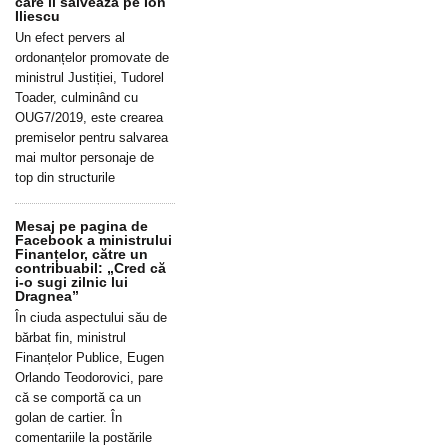
care îl salvează pe Ion
Iliescu
Un efect pervers al
ordonanțelor promovate de
ministrul Justiției, Tudorel
Toader, culminând cu
OUG7/2019, este crearea
premiselor pentru salvarea
mai multor personaje de
top din structurile
Mesaj pe pagina de
Facebook a ministrului
Finanțelor, către un
contribuabil: „Cred că
i-o sugi zilnic lui
Dragnea”
În ciuda aspectului său de
bărbat fin, ministrul
Finanțelor Publice, Eugen
Orlando Teodorovici, pare
că se comportă ca un
golan de cartier. În
comentariile la postările