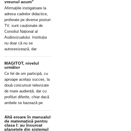
vreunul acum”
Afirmațiile instigatoare la
adresa cadrelor didactice,
proferate pe diverse posturi
TV, sunt cauționate de
Consiliul Național al
Audiovizualului. Instituția
nu doar că nu se
autosesizează, dar
MAGITOT, nivelul
următor
Ce fel de om participă, cu
aproape același succes, la
două concursuri televizate
de mare audiență, dar cu
profiluri diferite, chiar dacă
ambele se bazează pe
Altă eroare în manualul
de matematică pentru
clasa I: au încurcat
planetele din sistemul