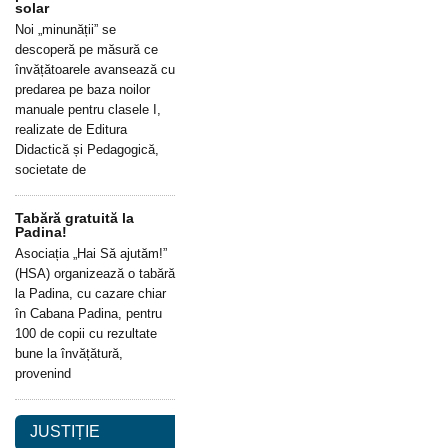
solar
Noi „minunății” se
descoperă pe măsură ce
învățătoarele avansează cu
predarea pe baza noilor
manuale pentru clasele I,
realizate de Editura
Didactică și Pedagogică,
societate de
Tabără gratuită la
Padina!
Asociația „Hai Să ajutăm!”
(HSA) organizează o tabără
la Padina, cu cazare chiar
în Cabana Padina, pentru
100 de copii cu rezultate
bune la învățătură,
provenind
JUSTIȚIE