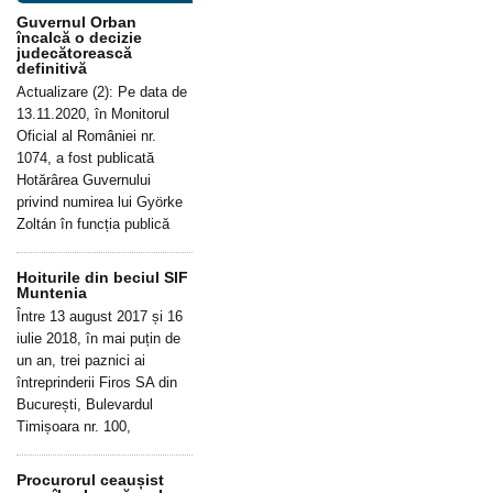
Guvernul Orban
încalcă o decizie
judecătorească
definitivă
Actualizare (2): Pe data de
13.11.2020, în Monitorul
Oficial al României nr.
1074, a fost publicată
Hotărârea Guvernului
privind numirea lui Györke
Zoltán în funcția publică
Hoiturile din beciul SIF
Muntenia
Între 13 august 2017 și 16
iulie 2018, în mai puțin de
un an, trei paznici ai
întreprinderii Firos SA din
București, Bulevardul
Timișoara nr. 100,
Procurorul ceaușist