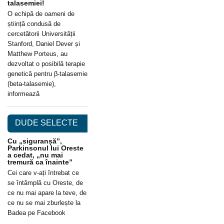
talasemiei!
O echipă de oameni de
știință condusă de
cercetătorii Universității
Stanford, Daniel Dever și
Matthew Porteus, au
dezvoltat o posibilă terapie
genetică pentru β-talasemie
(beta-talasemie),
informează
DUDE SELECTE
Cu „siguranșă”,
Parkinsonul lui Oreste
a cedat, „nu mai
tremură ca înainte”
Cei care v-ați întrebat ce
se întâmplă cu Oreste, de
ce nu mai apare la teve, de
ce nu se mai zburlește la
Badea pe Facebook