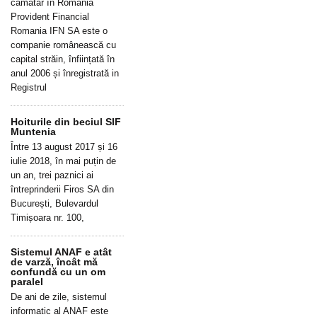
cămătar în România
Provident Financial
Romania IFN SA este o
companie românească cu
capital străin, înființată în
anul 2006 și înregistrată in
Registrul
Hoiturile din beciul SIF
Muntenia
Între 13 august 2017 și 16
iulie 2018, în mai puțin de
un an, trei paznici ai
întreprinderii Firos SA din
București, Bulevardul
Timișoara nr. 100,
Sistemul ANAF e atât
de varză, încât mă
confundă cu un om
paralel
De ani de zile, sistemul
informatic al ANAF este