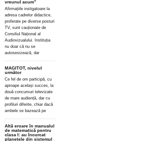
vreunul acum”
Afirmațiile instigatoare la
adresa cadrelor didactice,
proferate pe diverse posturi
TV, sunt cauționate de
Consiliul Național al
Audiovizualului. Instituția
nu doar că nu se
autosesizează, dar
MAGITOT, nivelul
următor
Ce fel de om participă, cu
aproape același succes, la
două concursuri televizate
de mare audiență, dar cu
profiluri diferite, chiar dacă
ambele se bazează pe
Altă eroare în manualul
de matematică pentru
clasa I: au încurcat
planetele din sistemul