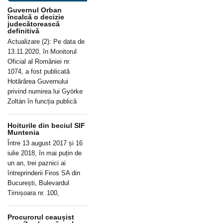
Guvernul Orban
încalcă o decizie
judecătorească
definitivă
Actualizare (2): Pe data de
13.11.2020, în Monitorul
Oficial al României nr.
1074, a fost publicată
Hotărârea Guvernului
privind numirea lui Györke
Zoltán în funcția publică
Hoiturile din beciul SIF
Muntenia
Între 13 august 2017 și 16
iulie 2018, în mai puțin de
un an, trei paznici ai
întreprinderii Firos SA din
București, Bulevardul
Timișoara nr. 100,
Procurorul ceaușist