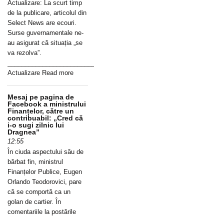
Actualizare: La scurt timp
de la publicare, articolul din
Select News are ecouri.
Surse guvernamentale ne-
au asigurat că situația „se
va rezolva”.
_____________________________________________________________
Actualizare Read more
Mesaj pe pagina de
Facebook a ministrului
Finanțelor, către un
contribuabil: „Cred că
i-o sugi zilnic lui
Dragnea”
12:55
În ciuda aspectului său de
bărbat fin, ministrul
Finanțelor Publice, Eugen
Orlando Teodorovici, pare
că se comportă ca un
golan de cartier. În
comentariile la postările