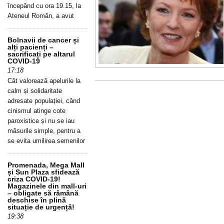
începând cu ora 19.15, la
Ateneul Român, a avut
Bolnavii de cancer și
alți pacienți –
sacrificați pe altarul
COVID-19
17:18
Cât valorează apelurile la
calm și solidaritate
adresate populației, când
cinismul atinge cote
paroxistice și nu se iau
măsurile simple, pentru a
se evita umilirea semenilor
Promenada, Mega Mall
și Sun Plaza sfidează
criza COVID-19!
Magazinele din mall-uri
– obligate să rămână
deschise în plină
situație de urgență!
19:38