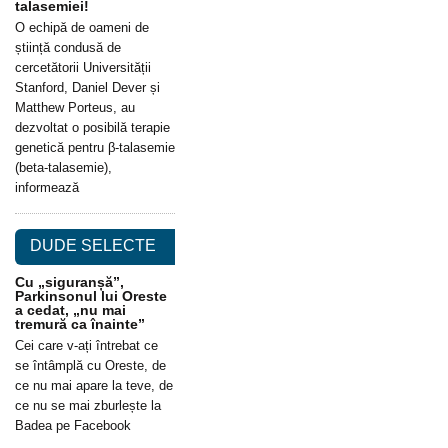
talasemiei!
O echipă de oameni de
știință condusă de
cercetătorii Universității
Stanford, Daniel Dever și
Matthew Porteus, au
dezvoltat o posibilă terapie
genetică pentru β-talasemie
(beta-talasemie),
informează
DUDE SELECTE
Cu „siguranșă”,
Parkinsonul lui Oreste
a cedat, „nu mai
tremură ca înainte”
Cei care v-ați întrebat ce
se întâmplă cu Oreste, de
ce nu mai apare la teve, de
ce nu se mai zburlește la
Badea pe Facebook