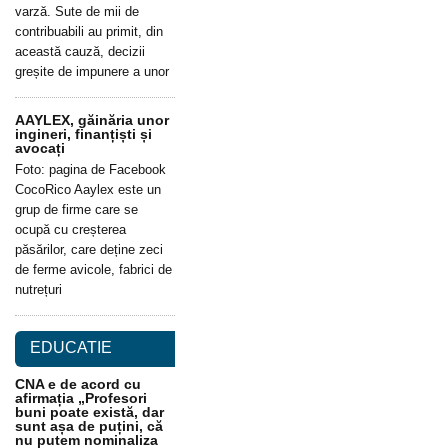
varză. Sute de mii de
contribuabili au primit, din
această cauză, decizii
greșite de impunere a unor
AAYLEX, găinăria unor
ingineri, finanțiști și
avocați
Foto: pagina de Facebook
CocoRico Aaylex este un
grup de firme care se
ocupă cu creșterea
păsărilor, care deține zeci
de ferme avicole, fabrici de
nutrețuri
EDUCATIE
CNA e de acord cu
afirmația „Profesori
buni poate există, dar
sunt așa de puțini, că
nu putem nominaliza