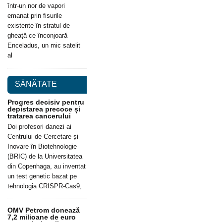
într-un nor de vapori
emanat prin fisurile
existente în stratul de
gheață ce înconjoară
Enceladus, un mic satelit
al
SĂNĂTATE
Progres decisiv pentru
depistarea precoce și
tratarea cancerului
Doi profesori danezi ai
Centrului de Cercetare și
Inovare în Biotehnologie
(BRIC) de la Universitatea
din Copenhaga, au inventat
un test genetic bazat pe
tehnologia CRISPR-Cas9,
OMV Petrom donează
7,2 milioane de euro