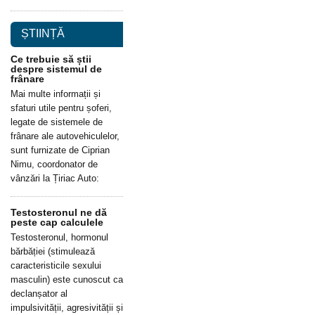
ȘTIINȚĂ
Ce trebuie să știi
despre sistemul de
frânare
Mai multe informații și
sfaturi utile pentru șoferi,
legate de sistemele de
frânare ale autovehiculelor,
sunt furnizate de Ciprian
Nimu, coordonator de
vânzări la Țiriac Auto:
Testosteronul ne dă
peste cap calculele
Testosteronul, hormonul
bărbăției (stimulează
caracteristicile sexului
masculin) este cunoscut ca
declanșator al
impulsivității, agresivității și