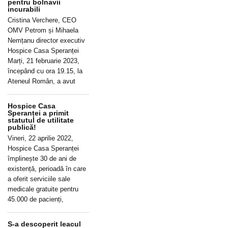
pentru bolnavii
incurabili
Cristina Verchere, CEO
OMV Petrom și Mihaela
Nemțanu director executiv
Hospice Casa Speranței
Marți, 21 februarie 2023,
începând cu ora 19.15, la
Ateneul Român, a avut
Hospice Casa
Speranței a primit
statutul de utilitate
publică!
Vineri, 22 aprilie 2022,
Hospice Casa Speranței
împlinește 30 de ani de
existență, perioadă în care
a oferit serviciile sale
medicale gratuite pentru
45.000 de pacienți,
S-a descoperit leacul