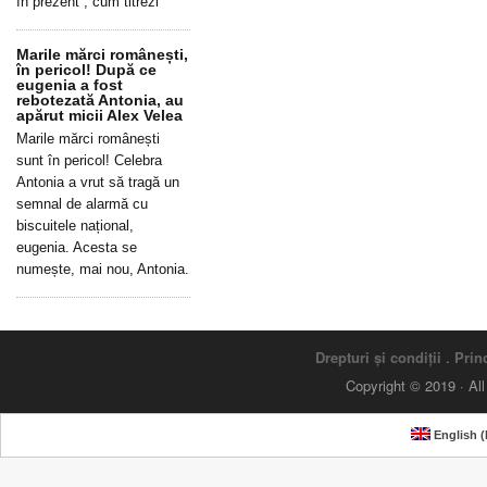
în prezent”, cum titrezi
Marile mărci românești,
în pericol! După ce
eugenia a fost
rebotezată Antonia, au
apărut micii Alex Velea
Marile mărci românești
sunt în pericol! Celebra
Antonia a vrut să tragă un
semnal de alarmă cu
biscuitele național,
eugenia. Acesta se
numește, mai nou, Antonia.
Drepturi și condiții
.
Princ
Copyright © 2019 · Al
English
(