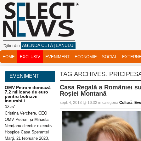
*Știri din
AGENDA CETĂȚEANULUI
HOME
EXCLUSIV
EVENIMENT
ECONOMIE
SOCIAL
EXTERN
TAG ARCHIVES:
PRICIPES
EVENIMENT
Casa Regală a României su
OMV Petrom donează
7,2 milioane de euro
Roșiei Montană
pentru bolnavii
incurabili
sept. 4, 2013 @ 16:32 in categoria
Cultură
,
Eve
02:57
Cristina Verchere, CEO
OMV Petrom și Mihaela
Nemțanu director executiv
Hospice Casa Speranței
Marți, 21 februarie 2023,