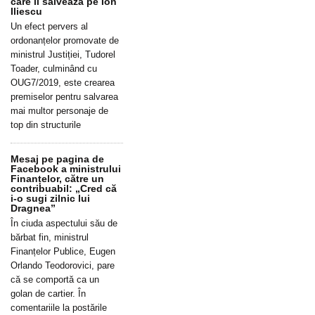
care îl salvează pe Ion
Iliescu
Un efect pervers al
ordonanțelor promovate de
ministrul Justiției, Tudorel
Toader, culminând cu
OUG7/2019, este crearea
premiselor pentru salvarea
mai multor personaje de
top din structurile
Mesaj pe pagina de
Facebook a ministrului
Finanțelor, către un
contribuabil: „Cred că
i-o sugi zilnic lui
Dragnea”
În ciuda aspectului său de
bărbat fin, ministrul
Finanțelor Publice, Eugen
Orlando Teodorovici, pare
că se comportă ca un
golan de cartier. În
comentariile la postările