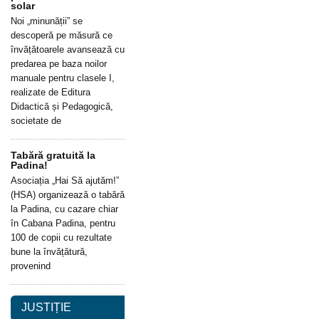
solar
Noi „minunății” se
descoperă pe măsură ce
învățătoarele avansează cu
predarea pe baza noilor
manuale pentru clasele I,
realizate de Editura
Didactică și Pedagogică,
societate de
Tabără gratuită la
Padina!
Asociația „Hai Să ajutăm!”
(HSA) organizează o tabără
la Padina, cu cazare chiar
în Cabana Padina, pentru
100 de copii cu rezultate
bune la învățătură,
provenind
JUSTIȚIE