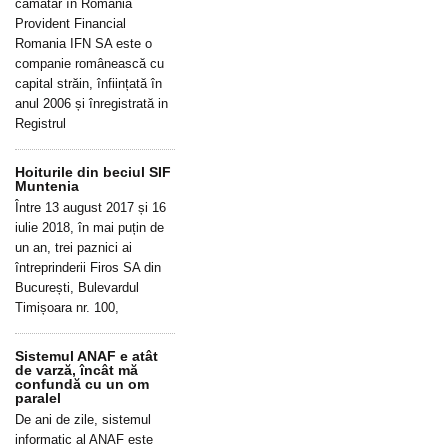
cămătar în România
Provident Financial
Romania IFN SA este o
companie românească cu
capital străin, înființată în
anul 2006 și înregistrată in
Registrul
Hoiturile din beciul SIF
Muntenia
Între 13 august 2017 și 16
iulie 2018, în mai puțin de
un an, trei paznici ai
întreprinderii Firos SA din
București, Bulevardul
Timișoara nr. 100,
Sistemul ANAF e atât
de varză, încât mă
confundă cu un om
paralel
De ani de zile, sistemul
informatic al ANAF este