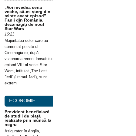
„Voi revedea seria
veche, să-mi șterg din
minte acest episod”.
Fanii din România,
dezamăgiți de noul
Star Wars
16:23
Majoritatea celor care au
comentat pe site-ul
Cinemagia.ro, după
vizionarea recent lansatului
episod VIII al seriei Star
Wars, intitulat „The Last
Jedi” (ultimul Jedi), sunt
extrem
ECONOMIE
Provident beneficiază
de studii de piață
realizate prin muncă la
negru
Asigurator în Anglia,