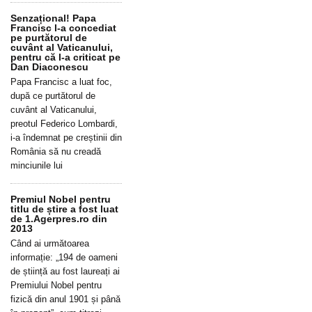
Senzațional! Papa
Francisc l-a concediat
pe purtătorul de
cuvânt al Vaticanului,
pentru că l-a criticat pe
Dan Diaconescu
Papa Francisc a luat foc,
după ce purtătorul de
cuvânt al Vaticanului,
preotul Federico Lombardi,
i-a îndemnat pe creștinii din
România să nu creadă
minciunile lui
Premiul Nobel pentru
titlu de știre a fost luat
de 1.Agerpres.ro din
2013
Când ai următoarea
informație: „194 de oameni
de știință au fost laureați ai
Premiului Nobel pentru
fizică din anul 1901 și până