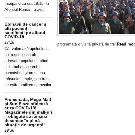
începând cu ora 19.15, la
Ateneul Român, a avut
Bolnavii de cancer și
alți pacienți –
sacrificați pe altarul
COVID-19
17:18
programată o vizită privată de trei
Read more
Cât valorează apelurile la
calm și solidaritate
adresate populației, când
cinismul atinge cote
paroxistice și nu se iau
măsurile simple, pentru a
se evita umilirea semenilor
Promenada, Mega Mall
și Sun Plaza sfidează
criza COVID-19!
Magazinele din mall-uri
– obligate să rămână
deschise în plină
situație de urgență!
19:38