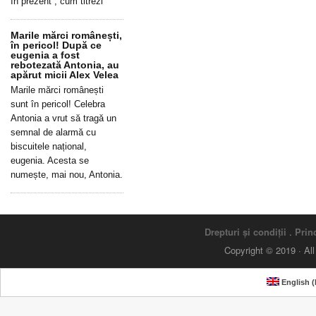
în prezent”, cum titrezi
Marile mărci românești,
în pericol! După ce
eugenia a fost
rebotezată Antonia, au
apărut micii Alex Velea
Marile mărci românești
sunt în pericol! Celebra
Antonia a vrut să tragă un
semnal de alarmă cu
biscuitele național,
eugenia. Acesta se
numește, mai nou, Antonia.
Drepturi și condiții
.
Princ
Copyright © 2019 · Al
English
(