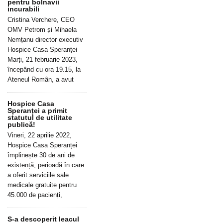
pentru bolnavii
incurabili
Cristina Verchere, CEO
OMV Petrom și Mihaela
Nemțanu director executiv
Hospice Casa Speranței
Marți, 21 februarie 2023,
începând cu ora 19.15, la
Ateneul Român, a avut
Hospice Casa
Speranței a primit
statutul de utilitate
publică!
Vineri, 22 aprilie 2022,
Hospice Casa Speranței
împlinește 30 de ani de
existență, perioadă în care
a oferit serviciile sale
medicale gratuite pentru
45.000 de pacienți,
S-a descoperit leacul