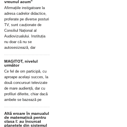
vreunul acum”
Afirmațiile instigatoare la
adresa cadrelor didactice,
proferate pe diverse posturi
TV, sunt cauționate de
Consiliul Național al
Audiovizualului. Instituția
nu doar că nu se
autosesizează, dar
MAGITOT, nivelul
următor
Ce fel de om participă, cu
aproape același succes, la
două concursuri televizate
de mare audiență, dar cu
profiluri diferite, chiar dacă
ambele se bazează pe
Altă eroare în manualul
de matematică pentru
clasa I: au încurcat
planetele din sistemul