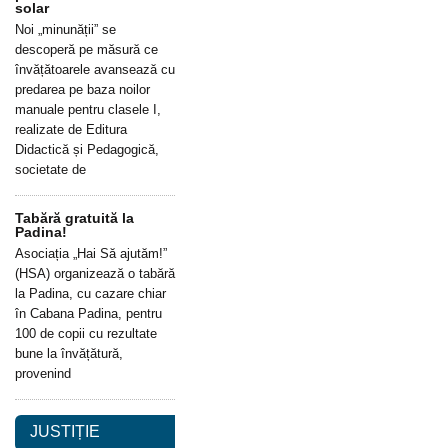
solar
Noi „minunății” se
descoperă pe măsură ce
învățătoarele avansează cu
predarea pe baza noilor
manuale pentru clasele I,
realizate de Editura
Didactică și Pedagogică,
societate de
Tabără gratuită la
Padina!
Asociația „Hai Să ajutăm!”
(HSA) organizează o tabără
la Padina, cu cazare chiar
în Cabana Padina, pentru
100 de copii cu rezultate
bune la învățătură,
provenind
JUSTIȚIE