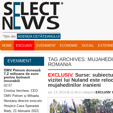
*Știri din
AGENDA CETĂȚEANULUI
HOME
EXCLUSIV
EVENIMENT
ECONOMIE
SOCIAL
EXTERN
TAG ARCHIVES:
MUJAHEDIN
EVENIMENT
ROMANIA
OMV Petrom donează
7,2 milioane de euro
EXCLUSIV.
Surse: subiectul
pentru bolnavii
vizitei lui Nuland este rel
incurabili
mujahedinilor iranieni
02:57
Cristina Verchere, CEO
ian. 13, 2014 @ 11:46 in categoria
EXCLUSIV
,
OMV Petrom și Mihaela
Nemțanu director executiv
Hospice Casa Speranței
Marți, 21 februarie 2023,