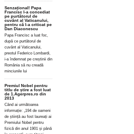
Senzațional! Papa
Francisc l-a concediat
pe purtătorul de
cuvânt al Vaticanului,
pentru că l-a criticat pe
Dan Diaconescu
Papa Francisc a luat foc,
după ce purtătorul de
cuvânt al Vaticanului,
preotul Federico Lombardi,
i-a îndemnat pe creștinii din
România să nu creadă
minciunile lui
Premiul Nobel pentru
titlu de știre a fost luat
de 1.Agerpres.ro din
2013
Când ai următoarea
informație: „194 de oameni
de știință au fost laureați ai
Premiului Nobel pentru
fizică din anul 1901 și până