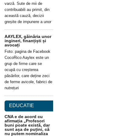
varză. Sute de mii de
contribuabili au primit, din
această cauză, decizii
greșite de impunere a unor
AAYLEX, găinăria unor
ingineri, finanțiști și
avocați
Foto: pagina de Facebook
CocoRico Aaylex este un
grup de firme care se
ocupă cu creșterea
păsărilor, care deține zeci
de ferme avicole, fabrici de
nutrețuri
EDUCATIE
CNA e de acord cu
afirmația „Profesori
buni poate există, dar
sunt așa de puțini, că
nu putem nominaliza