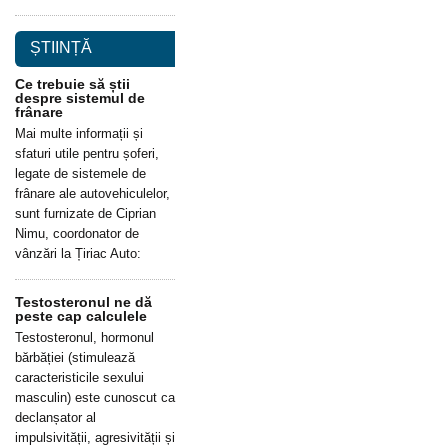
ȘTIINȚĂ
Ce trebuie să știi
despre sistemul de
frânare
Mai multe informații și
sfaturi utile pentru șoferi,
legate de sistemele de
frânare ale autovehiculelor,
sunt furnizate de Ciprian
Nimu, coordonator de
vânzări la Țiriac Auto:
Testosteronul ne dă
peste cap calculele
Testosteronul, hormonul
bărbăției (stimulează
caracteristicile sexului
masculin) este cunoscut ca
declanșator al
impulsivității, agresivității și