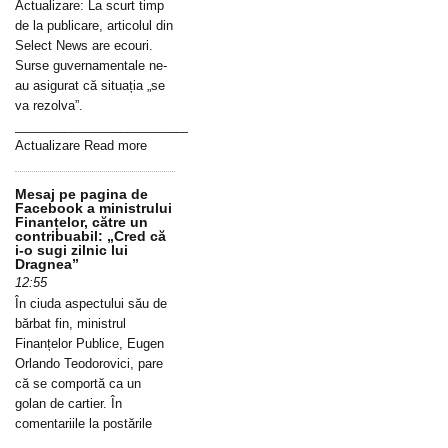
Actualizare: La scurt timp
de la publicare, articolul din
Select News are ecouri.
Surse guvernamentale ne-
au asigurat că situația „se
va rezolva”.
_____________________________________________________________
Actualizare Read more
Mesaj pe pagina de
Facebook a ministrului
Finanțelor, către un
contribuabil: „Cred că
i-o sugi zilnic lui
Dragnea”
12:55
În ciuda aspectului său de
bărbat fin, ministrul
Finanțelor Publice, Eugen
Orlando Teodorovici, pare
că se comportă ca un
golan de cartier. În
comentariile la postările