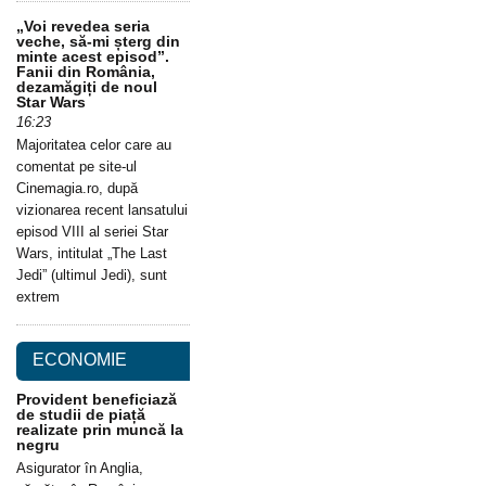
„Voi revedea seria
veche, să-mi șterg din
minte acest episod”.
Fanii din România,
dezamăgiți de noul
Star Wars
16:23
Majoritatea celor care au
comentat pe site-ul
Cinemagia.ro, după
vizionarea recent lansatului
episod VIII al seriei Star
Wars, intitulat „The Last
Jedi” (ultimul Jedi), sunt
extrem
ECONOMIE
Provident beneficiază
de studii de piață
realizate prin muncă la
negru
Asigurator în Anglia,