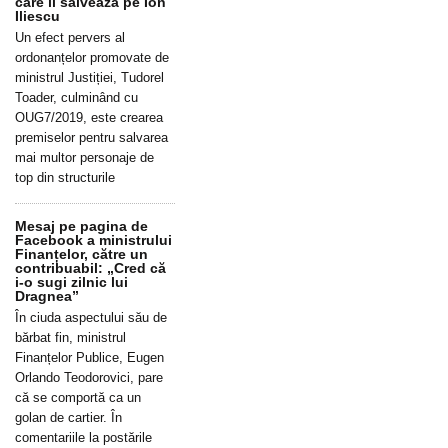
care îl salvează pe Ion
Iliescu
Un efect pervers al
ordonanțelor promovate de
ministrul Justiției, Tudorel
Toader, culminând cu
OUG7/2019, este crearea
premiselor pentru salvarea
mai multor personaje de
top din structurile
Mesaj pe pagina de
Facebook a ministrului
Finanțelor, către un
contribuabil: „Cred că
i-o sugi zilnic lui
Dragnea”
În ciuda aspectului său de
bărbat fin, ministrul
Finanțelor Publice, Eugen
Orlando Teodorovici, pare
că se comportă ca un
golan de cartier. În
comentariile la postările