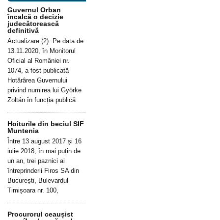
Guvernul Orban
încalcă o decizie
judecătorească
definitivă
Actualizare (2): Pe data de
13.11.2020, în Monitorul
Oficial al României nr.
1074, a fost publicată
Hotărârea Guvernului
privind numirea lui Györke
Zoltán în funcția publică
Hoiturile din beciul SIF
Muntenia
Între 13 august 2017 și 16
iulie 2018, în mai puțin de
un an, trei paznici ai
întreprinderii Firos SA din
București, Bulevardul
Timișoara nr. 100,
Procurorul ceaușist