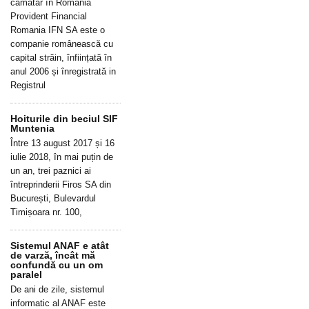
cămătar în România
Provident Financial
Romania IFN SA este o
companie românească cu
capital străin, înființată în
anul 2006 și înregistrată in
Registrul
Hoiturile din beciul SIF
Muntenia
Între 13 august 2017 și 16
iulie 2018, în mai puțin de
un an, trei paznici ai
întreprinderii Firos SA din
București, Bulevardul
Timișoara nr. 100,
Sistemul ANAF e atât
de varză, încât mă
confundă cu un om
paralel
De ani de zile, sistemul
informatic al ANAF este