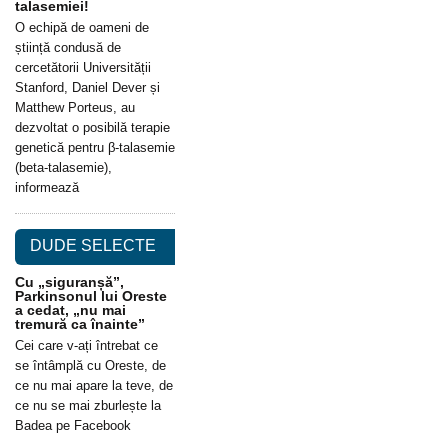
talasemiei!
O echipă de oameni de
știință condusă de
cercetătorii Universității
Stanford, Daniel Dever și
Matthew Porteus, au
dezvoltat o posibilă terapie
genetică pentru β-talasemie
(beta-talasemie),
informează
DUDE SELECTE
Cu „siguranșă”,
Parkinsonul lui Oreste
a cedat, „nu mai
tremură ca înainte”
Cei care v-ați întrebat ce
se întâmplă cu Oreste, de
ce nu mai apare la teve, de
ce nu se mai zburlește la
Badea pe Facebook