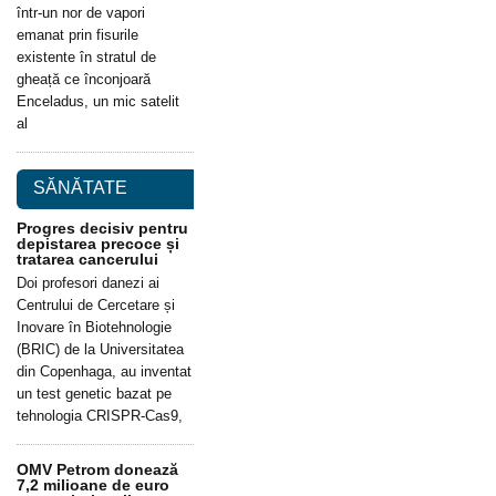
într-un nor de vapori
emanat prin fisurile
existente în stratul de
gheață ce înconjoară
Enceladus, un mic satelit
al
SĂNĂTATE
Progres decisiv pentru
depistarea precoce și
tratarea cancerului
Doi profesori danezi ai
Centrului de Cercetare și
Inovare în Biotehnologie
(BRIC) de la Universitatea
din Copenhaga, au inventat
un test genetic bazat pe
tehnologia CRISPR-Cas9,
OMV Petrom donează
7,2 milioane de euro