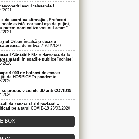
descoperit leacul talasemiei!
4/2021
e de acord cu afirmația „Profesori
 poate există, dar sunt așa de puțini,
nu putem nominaliza vreunul acum”
2/2021
rnul Orban încalcă o decizie
cătorească definitivă
21/08/2020
sterul Sănătății: Nicio derogare de la
area măștii în spațiile publice închise!
6/2020
ape 4.000 de bolnavi de cancer
ijiți de HOSPICE în pandemie
6/2020
se produc vizierele 3D anti-COVID19
4/2020
avii de cancer și alți pacienți –
ificați pe altarul COVID-19
23/03/2020
KE BOX