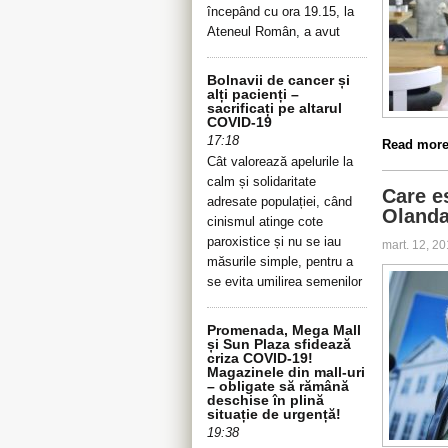
începând cu ora 19.15, la
Ateneul Român, a avut
Bolnavii de cancer și
alți pacienți –
sacrificați pe altarul
COVID-19
17:18
Read more 
Cât valorează apelurile la
calm și solidaritate
Care e
adresate populației, când
Olanda
cinismul atinge cote
paroxistice și nu se iau
mart. 12, 2
măsurile simple, pentru a
se evita umilirea semenilor
Promenada, Mega Mall
și Sun Plaza sfidează
criza COVID-19!
Magazinele din mall-uri
– obligate să rămână
deschise în plină
situație de urgență!
19:38