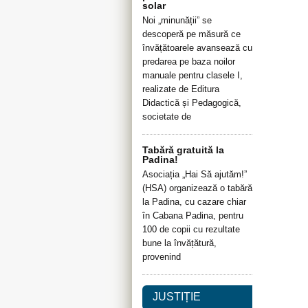
solar
Noi „minunății” se
descoperă pe măsură ce
învățătoarele avansează cu
predarea pe baza noilor
manuale pentru clasele I,
realizate de Editura
Didactică și Pedagogică,
societate de
Tabără gratuită la
Padina!
Asociația „Hai Să ajutăm!”
(HSA) organizează o tabără
la Padina, cu cazare chiar
în Cabana Padina, pentru
100 de copii cu rezultate
bune la învățătură,
provenind
JUSTIȚIE