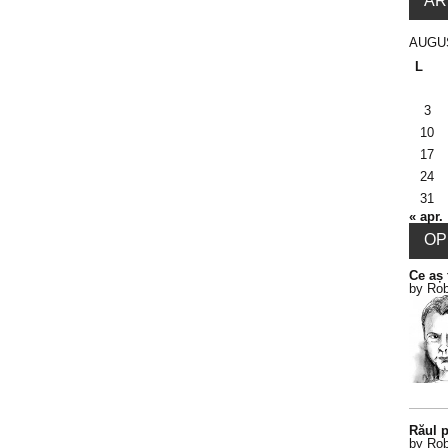
AR
AUGU
L
3
10
17
24
31
« apr.
OPI
Ce aș 
by Rob
Răul p
by Rob