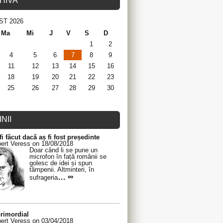
HIVA
ST 2026
Ma
Mi
J
V
S
D
1
2
4
5
6
7
8
9
11
12
13
14
15
16
18
19
20
21
22
23
25
26
27
28
29
30
NII
fi făcut dacă aș fi fost președinte
ert Veress on 18/08/2018
Doar când li se pune un
microfon în față românii se
golesc de idei și spun
tâmpenii. Altminteri, în
… ∞
sufrageria
rimordial
ert Veress on 03/04/2018