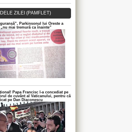
DELE ZILEI (PAMFLET)
guranșă”, Parkinsonul lui Oreste a
 „nu mai tremură ca înainte”
ional! Papa Francisc l-a concediat pe
orul de cuvânt al Vaticanului, pentru că
iticat pe Dan Diaconescu