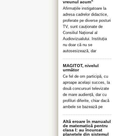
vreunul acum”
Afirmațiile instigatoare la
adresa cadrelor didactice,
proferate pe diverse posturi
TV, sunt cauționate de
Consiliul Național al
Audiovizualului. Instituția
nu doar că nu se
autosesizează, dar
MAGITOT, nivelul
următor
Ce fel de om participă, cu
aproape același succes, la
două concursuri televizate
de mare audiență, dar cu
profiluri diferite, chiar dacă
ambele se bazează pe
Altă eroare în manualul
de matematică pentru
clasa I: au încurcat
planetele din sistemul