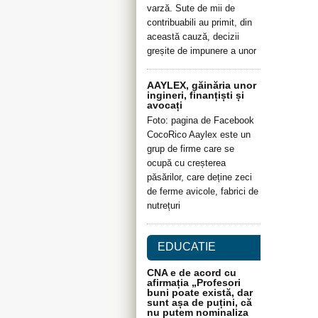
varză. Sute de mii de
contribuabili au primit, din
această cauză, decizii
greșite de impunere a unor
AAYLEX, găinăria unor
ingineri, finanțiști și
avocați
Foto: pagina de Facebook
CocoRico Aaylex este un
grup de firme care se
ocupă cu creșterea
păsărilor, care deține zeci
de ferme avicole, fabrici de
nutrețuri
EDUCATIE
CNA e de acord cu
afirmația „Profesori
buni poate există, dar
sunt așa de puțini, că
nu putem nominaliza