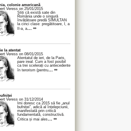
ia, colonie americană
ert Veress on 25/01/2015
Știți că există sate din
România unde o singură
învățătoare predă SIMULTAN
la cinci clase: pregătitoare, I, a
… ∞
II-a, a
ie la atentat
ert Veress on 08/01/2015
Atentatul de ieri, de la Paris,
pare ireal. Cum a fost posibil
ca trei scelerați cu antecedente
… ∞
în terorism (pentru
ufniței
ert Veress on 31/12/2014
Îmi doresc ca 2015 să fie „anul
bufniței”, adică al înțelepciunii,
manifestată prin critică
fundamentată, constructivă.
… ∞
Critica și mai ales