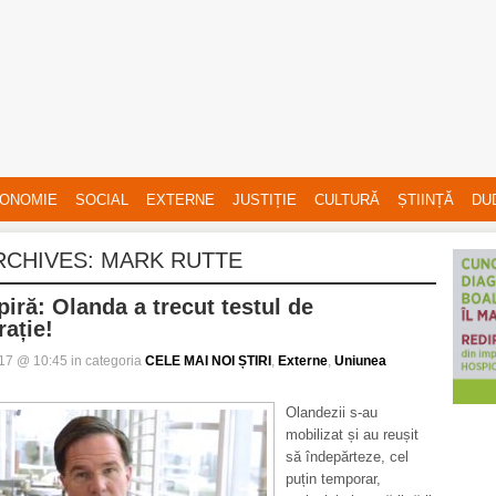
ONOMIE
SOCIAL
EXTERNE
JUSTIȚIE
CULTURĂ
ȘTIINȚĂ
DU
RCHIVES:
MARK RUTTE
piră: Olanda a trecut testul de
ație!
017 @ 10:45 in categoria
CELE MAI NOI ȘTIRI
,
Externe
,
Uniunea
Olandezii s-au
mobilizat și au reușit
să îndepărteze, cel
puțin temporar,