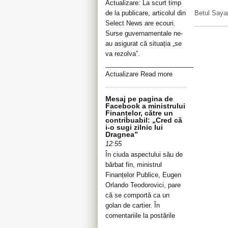
Actualizare: La scurt timp
de la publicare, articolul din
Betul Sayan
Select News are ecouri.
Surse guvernamentale ne-
au asigurat că situația „se
va rezolva”.
__________________________________
Actualizare Read more
Mesaj pe pagina de
Facebook a ministrului
Finanțelor, către un
contribuabil: „Cred că
i-o sugi zilnic lui
Dragnea”
12:55
În ciuda aspectului său de
bărbat fin, ministrul
Finanțelor Publice, Eugen
Orlando Teodorovici, pare
că se comportă ca un
golan de cartier. În
comentariile la postările