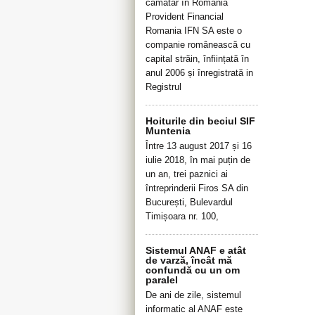
cămătar în România
Provident Financial
Romania IFN SA este o
companie românească cu
capital străin, înființată în
anul 2006 și înregistrată in
Registrul
Hoiturile din beciul SIF
Muntenia
Între 13 august 2017 și 16
iulie 2018, în mai puțin de
un an, trei paznici ai
întreprinderii Firos SA din
București, Bulevardul
Timișoara nr. 100,
Sistemul ANAF e atât
de varză, încât mă
confundă cu un om
paralel
De ani de zile, sistemul
informatic al ANAF este