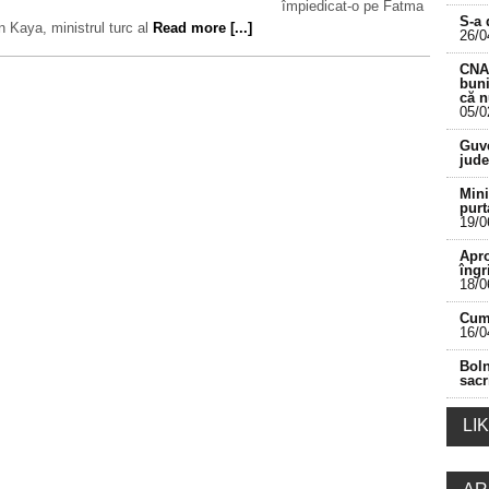
împiedicat-o pe Fatma
S-a 
 Kaya, ministrul turc al
Read more [...]
26/0
CNA 
buni
că 
05/0
___________________________________________
Guve
jude
Mini
purt
19/0
Apro
îngr
18/0
Cum 
16/0
Boln
sacr
LI