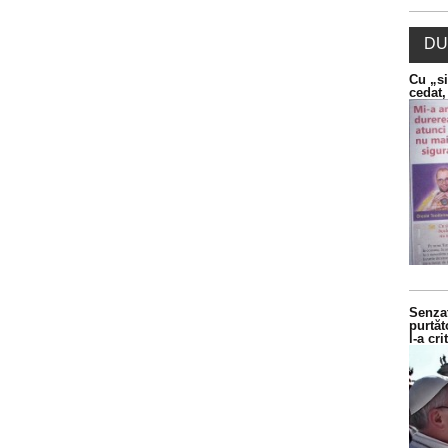
DU
Cu „si
cedat,
Senzaț
purtăt
l-a cr