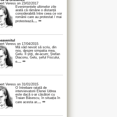
ert Veress on 23/02/2017
Evenimentele ultimelor zile
arată că rămâne o distanță
considerabilă între ceea ce vor
românii care au protestat / mai
… ∞
protestează
eavenitul
ert Veress on 17/04/2015
Mă văd nevoit să scriu, din
nou, despre simpatia mea,
Gelu. Îl știți, de-acum: Ștefan
Diaconu, Gelu, șeful Fiscului,
… ∞
e
ert Veress on 31/01/2015
O întrebare ratată de
intervievatorii Elenei Udrea
este dacă s-ar căsători cu
Traian Băsescu, în situația în
… ∞
care acesta ar