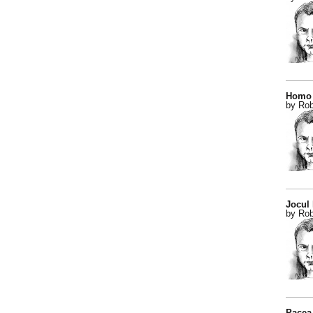
Homo 
by Rob
Jocul
by Rob
Pacea 