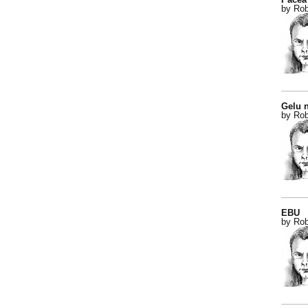
by Rob
Gelu n
by Rob
EBU
by Rob