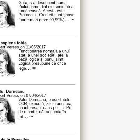
Gata, s-a descoperit sursa
răului primordial din societatea
românească. Acesta este
Protocolul. Cred că sunt șanse
… ∞
foarte mari (spre 99,99%)
sapiens fobia
ert Veress on 11/05/2017
Funcționarea normală a unui
stat, a unei societăți, are la
bază logica și bunul simț.
Logica presupune că orice
… ∞
lege
 lui Dorneanu
ert Veress on 07/04/2017
Valer Dorneanu, președintele
CCR, execută, zilele acestea,
un interesant dans politic. Pe
de o parte, dă cu copita în
… ∞
tot
de la Bruxelles