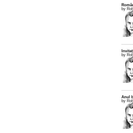
Român
by Rob
Invitaț
by Rob
Anul b
by Rob