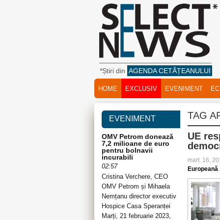
*Știri din
AGENDA CETĂȚEANULUI
HOME
EXCLUSIV
EVENIMENT
EC
TAG A
EVENIMENT
UE res
OMV Petrom donează
7,2 milioane de euro
democr
pentru bolnavii
incurabili
mart. 16, 2
02:57
Europeană
.
Cristina Verchere, CEO
OMV Petrom și Mihaela
Nemțanu director executiv
Hospice Casa Speranței
Marți, 21 februarie 2023,