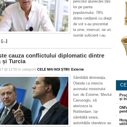
pericolul alunecării țării
lor pe panta
populismului. 78%
dintre cetățenii cu drept
de vot s-au prezentat
la urne, miercuri, iar un
număr suficient i-au
[...]
ste cauza conflictului diplomatic dintre
 și Turcia
017 @ 12:50 in categoria
CELE MAI NOI ȘTIRI
,
Externe
.
Sâmbătă dimineața,
Olanda i-a interzis
CE
avionului ministrului
turc de Externe, Mevlut
Prog
și t
Cavusoglu, să
aterizeze la
OMV
pent
Rottterdam. Iar
sâmbătă seara,
Hosp
autoritățile olandeze au
util