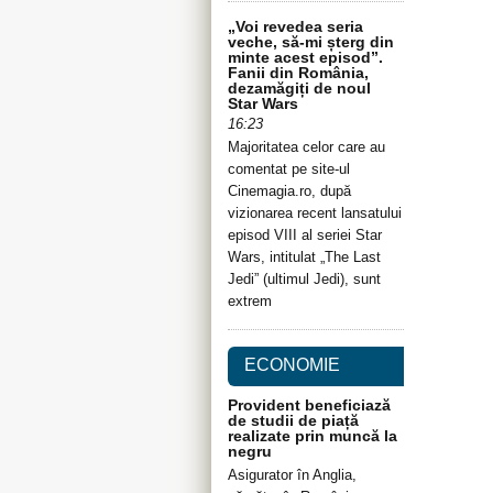
„Voi revedea seria
veche, să-mi șterg din
minte acest episod”.
Fanii din România,
dezamăgiți de noul
Star Wars
16:23
Majoritatea celor care au
comentat pe site-ul
Cinemagia.ro, după
vizionarea recent lansatului
episod VIII al seriei Star
Wars, intitulat „The Last
Jedi” (ultimul Jedi), sunt
extrem
ECONOMIE
Provident beneficiază
de studii de piață
realizate prin muncă la
negru
Asigurator în Anglia,