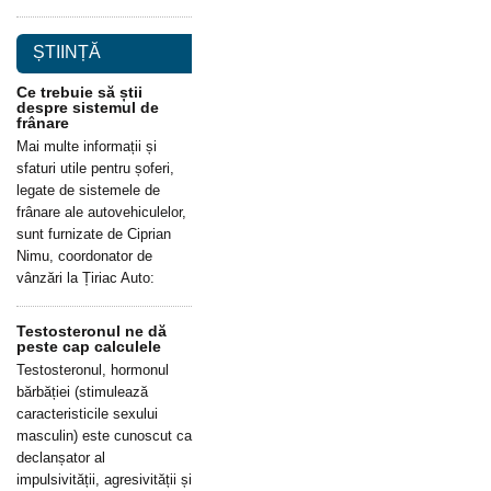
ȘTIINȚĂ
Ce trebuie să știi
despre sistemul de
frânare
Mai multe informații și
sfaturi utile pentru șoferi,
legate de sistemele de
frânare ale autovehiculelor,
sunt furnizate de Ciprian
Nimu, coordonator de
vânzări la Țiriac Auto:
Testosteronul ne dă
peste cap calculele
Testosteronul, hormonul
bărbăției (stimulează
caracteristicile sexului
masculin) este cunoscut ca
declanșator al
impulsivității, agresivității și