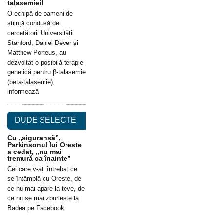
talasemiei!
O echipă de oameni de
știință condusă de
cercetătorii Universității
Stanford, Daniel Dever și
Matthew Porteus, au
dezvoltat o posibilă terapie
genetică pentru β-talasemie
(beta-talasemie),
informează
DUDE SELECTE
Cu „siguranșă”,
Parkinsonul lui Oreste
a cedat, „nu mai
tremură ca înainte”
Cei care v-ați întrebat ce
se întâmplă cu Oreste, de
ce nu mai apare la teve, de
ce nu se mai zburlește la
Badea pe Facebook