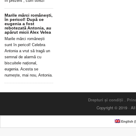
în prezent”, cum titrezi
Marile mărci românești,
în pericol! După ce
eugenia a fost
rebotezată Antonia, au
apărut micii Alex Velea
Marile mărci românești
sunt în pericol! Celebra
Antonia a vrut să tragă un
semnal de alarmă cu
biscuitele național,
eugenia. Acesta se
numește, mai nou, Antonia.
Drepturi și condiții
.
Princ
Copyright © 2019 · Al
English
(