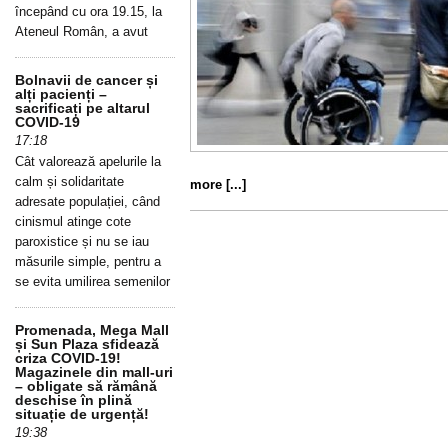
începând cu ora 19.15, la
Ateneul Român, a avut
Bolnavii de cancer și
alți pacienți –
sacrificați pe altarul
COVID-19
17:18
Cât valorează apelurile la
calm și solidaritate
more [...]
adresate populației, când
cinismul atinge cote
paroxistice și nu se iau
măsurile simple, pentru a
se evita umilirea semenilor
Promenada, Mega Mall
și Sun Plaza sfidează
criza COVID-19!
Magazinele din mall-uri
– obligate să rămână
deschise în plină
situație de urgență!
19:38