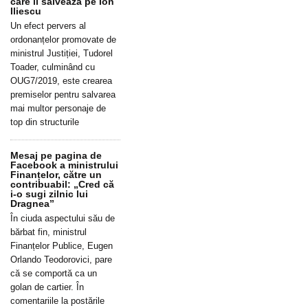
care îl salvează pe Ion
Iliescu
Un efect pervers al
ordonanțelor promovate de
ministrul Justiției, Tudorel
Toader, culminând cu
OUG7/2019, este crearea
premiselor pentru salvarea
mai multor personaje de
top din structurile
Mesaj pe pagina de
Facebook a ministrului
Finanțelor, către un
contribuabil: „Cred că
i-o sugi zilnic lui
Dragnea”
În ciuda aspectului său de
bărbat fin, ministrul
Finanțelor Publice, Eugen
Orlando Teodorovici, pare
că se comportă ca un
golan de cartier. În
comentariile la postările