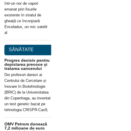
într-un nor de vapori
emanat prin fisurile
existente în stratul de
gheață ce înconjoară
Enceladus, un mic satelit
al
SĂNĂTATE
Progres decisiv pentru
depistarea precoce și
tratarea cancerului
Doi profesori danezi ai
Centrului de Cercetare și
Inovare în Biotehnologie
(BRIC) de la Universitatea
din Copenhaga, au inventat
un test genetic bazat pe
tehnologia CRISPR-Cas9,
OMV Petrom donează
7,2 milioane de euro