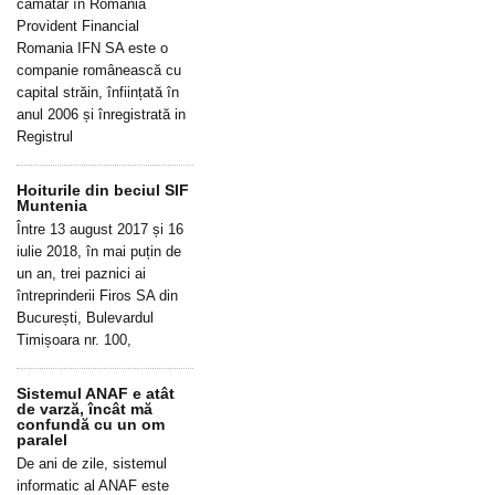
cămătar în România
Provident Financial
Romania IFN SA este o
companie românească cu
capital străin, înființată în
anul 2006 și înregistrată in
Registrul
Hoiturile din beciul SIF
Muntenia
Între 13 august 2017 și 16
iulie 2018, în mai puțin de
un an, trei paznici ai
întreprinderii Firos SA din
București, Bulevardul
Timișoara nr. 100,
Sistemul ANAF e atât
de varză, încât mă
confundă cu un om
paralel
De ani de zile, sistemul
informatic al ANAF este