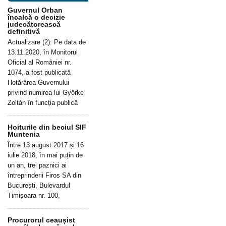
Guvernul Orban
încalcă o decizie
judecătorească
definitivă
Actualizare (2): Pe data de
13.11.2020, în Monitorul
Oficial al României nr.
1074, a fost publicată
Hotărârea Guvernului
privind numirea lui Györke
Zoltán în funcția publică
Hoiturile din beciul SIF
Muntenia
Între 13 august 2017 și 16
iulie 2018, în mai puțin de
un an, trei paznici ai
întreprinderii Firos SA din
București, Bulevardul
Timișoara nr. 100,
Procurorul ceaușist