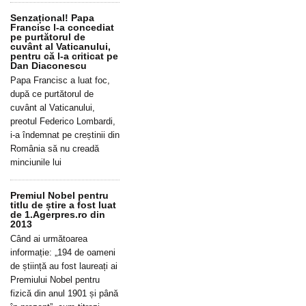
Senzațional! Papa
Francisc l-a concediat
pe purtătorul de
cuvânt al Vaticanului,
pentru că l-a criticat pe
Dan Diaconescu
Papa Francisc a luat foc,
după ce purtătorul de
cuvânt al Vaticanului,
preotul Federico Lombardi,
i-a îndemnat pe creștinii din
România să nu creadă
minciunile lui
Premiul Nobel pentru
titlu de știre a fost luat
de 1.Agerpres.ro din
2013
Când ai următoarea
informație: „194 de oameni
de știință au fost laureați ai
Premiului Nobel pentru
fizică din anul 1901 și până