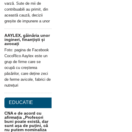
varză. Sute de mii de
contribuabili au primit, din
această cauză, decizii
greșite de impunere a unor
AAYLEX, găinăria unor
ingineri, finanțiști și
avocați
Foto: pagina de Facebook
CocoRico Aaylex este un
grup de firme care se
ocupă cu creșterea
păsărilor, care deține zeci
de ferme avicole, fabrici de
nutrețuri
EDUCATIE
CNA e de acord cu
afirmația „Profesori
buni poate există, dar
sunt așa de puțini, că
nu putem nominaliza