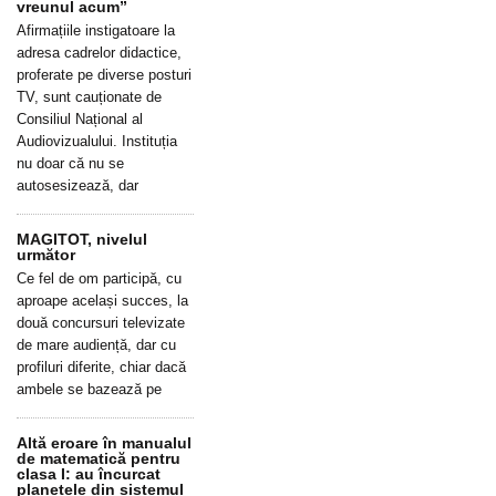
vreunul acum”
Afirmațiile instigatoare la
adresa cadrelor didactice,
proferate pe diverse posturi
TV, sunt cauționate de
Consiliul Național al
Audiovizualului. Instituția
nu doar că nu se
autosesizează, dar
MAGITOT, nivelul
următor
Ce fel de om participă, cu
aproape același succes, la
două concursuri televizate
de mare audiență, dar cu
profiluri diferite, chiar dacă
ambele se bazează pe
Altă eroare în manualul
de matematică pentru
clasa I: au încurcat
planetele din sistemul