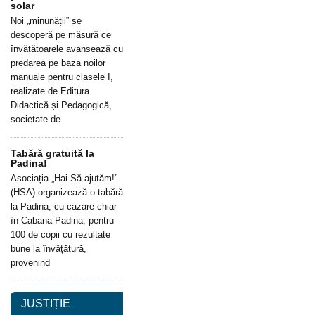
solar
Noi „minunății” se
descoperă pe măsură ce
învățătoarele avansează cu
predarea pe baza noilor
manuale pentru clasele I,
realizate de Editura
Didactică și Pedagogică,
societate de
Tabără gratuită la
Padina!
Asociația „Hai Să ajutăm!”
(HSA) organizează o tabără
la Padina, cu cazare chiar
în Cabana Padina, pentru
100 de copii cu rezultate
bune la învățătură,
provenind
JUSTIȚIE