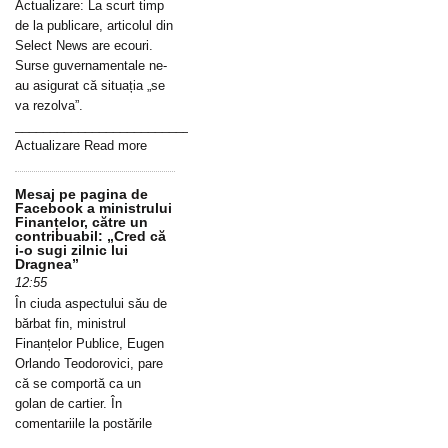
Actualizare: La scurt timp
de la publicare, articolul din
Select News are ecouri.
Surse guvernamentale ne-
au asigurat că situația „se
va rezolva”.
_____________________________________________________________
Actualizare Read more
Mesaj pe pagina de
Facebook a ministrului
Finanțelor, către un
contribuabil: „Cred că
i-o sugi zilnic lui
Dragnea”
12:55
În ciuda aspectului său de
bărbat fin, ministrul
Finanțelor Publice, Eugen
Orlando Teodorovici, pare
că se comportă ca un
golan de cartier. În
comentariile la postările