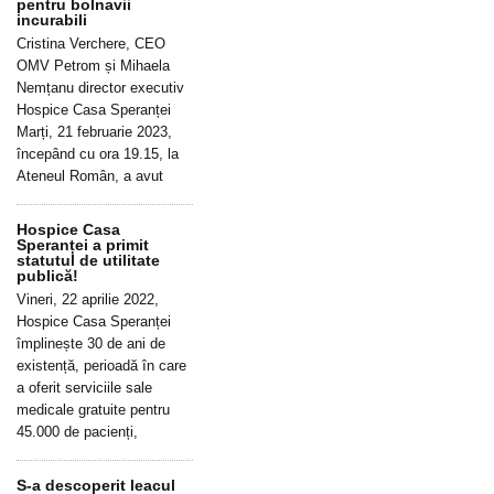
pentru bolnavii
incurabili
Cristina Verchere, CEO
OMV Petrom și Mihaela
Nemțanu director executiv
Hospice Casa Speranței
Marți, 21 februarie 2023,
începând cu ora 19.15, la
Ateneul Român, a avut
Hospice Casa
Speranței a primit
statutul de utilitate
publică!
Vineri, 22 aprilie 2022,
Hospice Casa Speranței
împlinește 30 de ani de
existență, perioadă în care
a oferit serviciile sale
medicale gratuite pentru
45.000 de pacienți,
S-a descoperit leacul