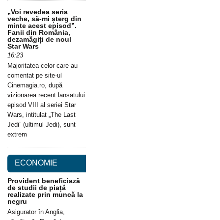
„Voi revedea seria
veche, să-mi șterg din
minte acest episod”.
Fanii din România,
dezamăgiți de noul
Star Wars
16:23
Majoritatea celor care au
comentat pe site-ul
Cinemagia.ro, după
vizionarea recent lansatului
episod VIII al seriei Star
Wars, intitulat „The Last
Jedi” (ultimul Jedi), sunt
extrem
ECONOMIE
Provident beneficiază
de studii de piață
realizate prin muncă la
negru
Asigurator în Anglia,