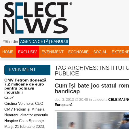
*Știri din
AGENDA CETĂȚEANULUI
HOME
EXCLUSIV
EVENIMENT
ECONOMIE
SOCIAL
EXTERN
TAG ARCHIVES:
INSTITUTU
EVENIMENT
PUBLICE
OMV Petrom donează
7,2 milioane de euro
Cum își bate joc statul ro
pentru bolnavii
handicap
incurabili
02:57
dec. 3, 2013 @ 20:48 in categoria
CELE MAI NO
Cristina Verchere, CEO
Europeană
.
OMV Petrom și Mihaela
Nemțanu director executiv
Hospice Casa Speranței
Marți, 21 februarie 2023,