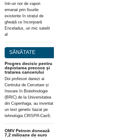
într-un nor de vapori
emanat prin fisurile
existente în stratul de
gheață ce înconjoară
Enceladus, un mic satelit
al
SĂNĂTATE
Progres decisiv pentru
depistarea precoce și
tratarea cancerului
Doi profesori danezi ai
Centrului de Cercetare și
Inovare în Biotehnologie
(BRIC) de la Universitatea
din Copenhaga, au inventat
un test genetic bazat pe
tehnologia CRISPR-Cas9,
OMV Petrom donează
7,2 milioane de euro