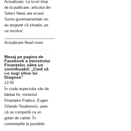
Actualizare: La scurt timp
de la publicare, articolul din
Select News are ecouri.
Surse guvernamentale ne-
au asigurat că situația „se
va rezolva”.
_____________________________________________________________
Actualizare Read more
Mesaj pe pagina de
Facebook a ministrului
Finanțelor, către un
contribuabil: „Cred că
i-o sugi zilnic lui
Dragnea”
12:55
În ciuda aspectului său de
bărbat fin, ministrul
Finanțelor Publice, Eugen
Orlando Teodorovici, pare
că se comportă ca un
golan de cartier. În
comentariile la postările