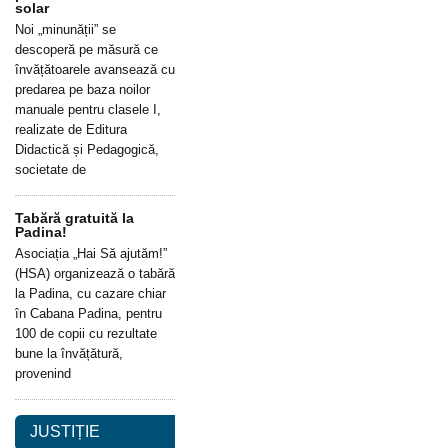
solar
Noi „minunății” se
descoperă pe măsură ce
învățătoarele avansează cu
predarea pe baza noilor
manuale pentru clasele I,
realizate de Editura
Didactică și Pedagogică,
societate de
Tabără gratuită la
Padina!
Asociația „Hai Să ajutăm!”
(HSA) organizează o tabără
la Padina, cu cazare chiar
în Cabana Padina, pentru
100 de copii cu rezultate
bune la învățătură,
provenind
JUSTIȚIE