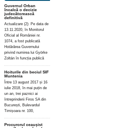
Guvernul Orban
încalcă o decizie
judecătorească
definitivă
Actualizare (2): Pe data de
13.11.2020, în Monitorul
Oficial al României nr.
1074, a fost publicată
Hotărârea Guvernului
privind numirea lui Györke
Zoltán în funcția publică
Hoiturile din beciul SIF
Muntenia
Între 13 august 2017 și 16
iulie 2018, în mai puțin de
un an, trei paznici ai
întreprinderii Firos SA din
București, Bulevardul
Timișoara nr. 100,
Procurorul ceaușist