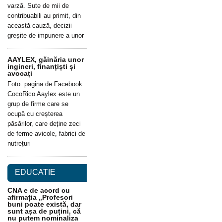
varză. Sute de mii de
contribuabili au primit, din
această cauză, decizii
greșite de impunere a unor
AAYLEX, găinăria unor
ingineri, finanțiști și
avocați
Foto: pagina de Facebook
CocoRico Aaylex este un
grup de firme care se
ocupă cu creșterea
păsărilor, care deține zeci
de ferme avicole, fabrici de
nutrețuri
EDUCATIE
CNA e de acord cu
afirmația „Profesori
buni poate există, dar
sunt așa de puțini, că
nu putem nominaliza