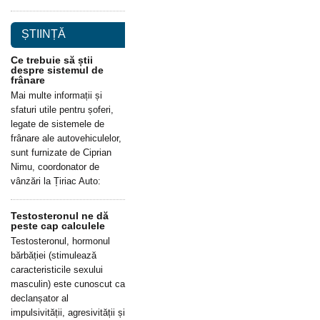
ȘTIINȚĂ
Ce trebuie să știi
despre sistemul de
frânare
Mai multe informații și
sfaturi utile pentru șoferi,
legate de sistemele de
frânare ale autovehiculelor,
sunt furnizate de Ciprian
Nimu, coordonator de
vânzări la Țiriac Auto:
Testosteronul ne dă
peste cap calculele
Testosteronul, hormonul
bărbăției (stimulează
caracteristicile sexului
masculin) este cunoscut ca
declanșator al
impulsivității, agresivității și