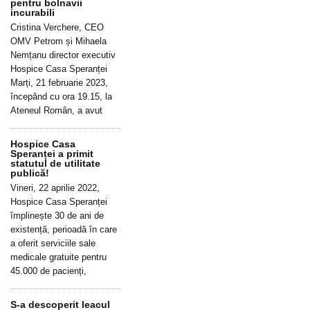
pentru bolnavii
incurabili
Cristina Verchere, CEO
OMV Petrom și Mihaela
Nemțanu director executiv
Hospice Casa Speranței
Marți, 21 februarie 2023,
începând cu ora 19.15, la
Ateneul Român, a avut
Hospice Casa
Speranței a primit
statutul de utilitate
publică!
Vineri, 22 aprilie 2022,
Hospice Casa Speranței
împlinește 30 de ani de
existență, perioadă în care
a oferit serviciile sale
medicale gratuite pentru
45.000 de pacienți,
S-a descoperit leacul