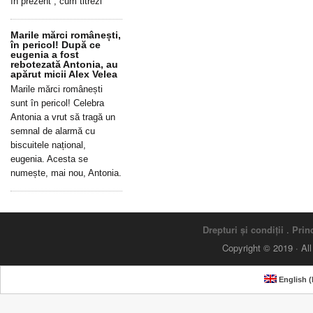
în prezent”, cum titrezi
Marile mărci românești,
în pericol! După ce
eugenia a fost
rebotezată Antonia, au
apărut micii Alex Velea
Marile mărci românești
sunt în pericol! Celebra
Antonia a vrut să tragă un
semnal de alarmă cu
biscuitele național,
eugenia. Acesta se
numește, mai nou, Antonia.
Drepturi și condiții
.
Princ
Copyright © 2019 · Al
English
(