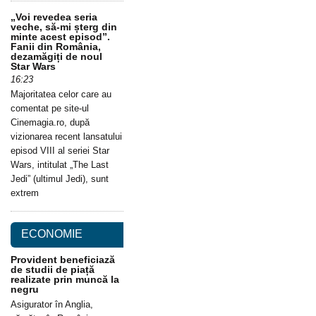
„Voi revedea seria
veche, să-mi șterg din
minte acest episod”.
Fanii din România,
dezamăgiți de noul
Star Wars
16:23
Majoritatea celor care au
comentat pe site-ul
Cinemagia.ro, după
vizionarea recent lansatului
episod VIII al seriei Star
Wars, intitulat „The Last
Jedi” (ultimul Jedi), sunt
extrem
ECONOMIE
Provident beneficiază
de studii de piață
realizate prin muncă la
negru
Asigurator în Anglia,