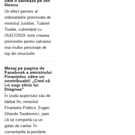
care îl salvează pe Ion
Iliescu
Un efect pervers al
ordonanțelor promovate de
ministrul Justiției, Tudorel
Toader, culminând cu
OUG7/2019, este crearea
premiselor pentru salvarea
mai multor personaje de
top din structurile
Mesaj pe pagina de
Facebook a ministrului
Finanțelor, către un
contribuabil: „Cred că
i-o sugi zilnic lui
Dragnea”
În ciuda aspectului său de
bărbat fin, ministrul
Finanțelor Publice, Eugen
Orlando Teodorovici, pare
că se comportă ca un
golan de cartier. În
comentariile la postările