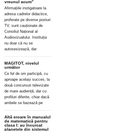
vreunul acum”
Afirmațiile instigatoare la
adresa cadrelor didactice,
proferate pe diverse posturi
TV, sunt cauționate de
Consiliul Național al
Audiovizualului. Instituția
nu doar că nu se
autosesizează, dar
MAGITOT, nivelul
următor
Ce fel de om participă, cu
aproape același succes, la
două concursuri televizate
de mare audiență, dar cu
profiluri diferite, chiar dacă
ambele se bazează pe
Altă eroare în manualul
de matematică pentru
clasa I: au încurcat
planetele din sistemul