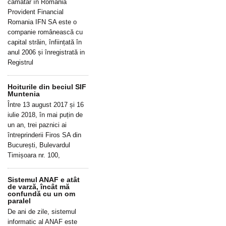
cămătar în România
Provident Financial
Romania IFN SA este o
companie românească cu
capital străin, înființată în
anul 2006 și înregistrată in
Registrul
Hoiturile din beciul SIF
Muntenia
Între 13 august 2017 și 16
iulie 2018, în mai puțin de
un an, trei paznici ai
întreprinderii Firos SA din
București, Bulevardul
Timișoara nr. 100,
Sistemul ANAF e atât
de varză, încât mă
confundă cu un om
paralel
De ani de zile, sistemul
informatic al ANAF este