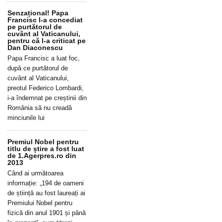
Senzațional! Papa
Francisc l-a concediat
pe purtătorul de
cuvânt al Vaticanului,
pentru că l-a criticat pe
Dan Diaconescu
Papa Francisc a luat foc,
după ce purtătorul de
cuvânt al Vaticanului,
preotul Federico Lombardi,
i-a îndemnat pe creștinii din
România să nu creadă
minciunile lui
Premiul Nobel pentru
titlu de știre a fost luat
de 1.Agerpres.ro din
2013
Când ai următoarea
informație: „194 de oameni
de știință au fost laureați ai
Premiului Nobel pentru
fizică din anul 1901 și până