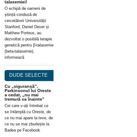
talasemiei!
O echipă de oameni de
știință condusă de
cercetătorii Universității
Stanford, Daniel Dever și
Matthew Porteus, au
dezvoltat o posibilă terapie
genetică pentru β-talasemie
(beta-talasemie),
informează
DUDE SELECTE
Cu „siguranșă”,
Parkinsonul lui Oreste
a cedat, „nu mai
tremură ca înainte”
Cei care v-ați întrebat ce
se întâmplă cu Oreste, de
ce nu mai apare la teve, de
ce nu se mai zburlește la
Badea pe Facebook