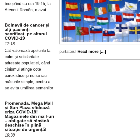
începând cu ora 19.15, la
Ateneul Român, a avut
Bolnavii de cancer și
alți pacienți –
sacrificați pe altarul
COVID-19
17:18
Cât valorează apelurile la
purtătorul
Read more [...]
calm și solidaritate
adresate populației, când
cinismul atinge cote
paroxistice și nu se iau
măsurile simple, pentru a
se evita umilirea semenilor
Promenada, Mega Mall
și Sun Plaza sfidează
criza COVID-19!
Magazinele din mall-uri
– obligate să rămână
deschise în plină
situație de urgență!
19:38