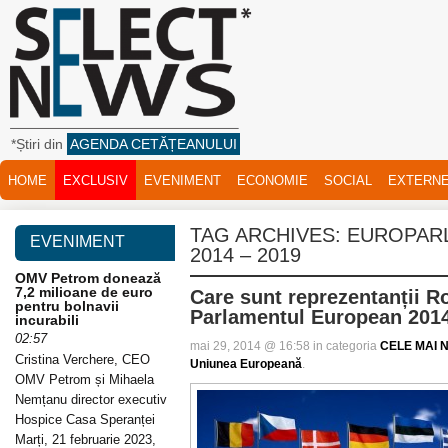
*Știri din
AGENDA CETĂȚEANULUI
HOME
EXCLUSIV
EVENIMENT
ECONOMIE
SOCIAL
EXTERN
TAG ARCHIVES:
EUROPAR
EVENIMENT
2014 – 2019
OMV Petrom donează
7,2 milioane de euro
Care sunt reprezentanții R
pentru bolnavii
Parlamentul European 2014
incurabili
02:57
mai 29, 2014 @ 16:58 in categoria
CELE MAI N
Cristina Verchere, CEO
Uniunea Europeană
.
OMV Petrom și Mihaela
Nemțanu director executiv
Hospice Casa Speranței
Marți, 21 februarie 2023,