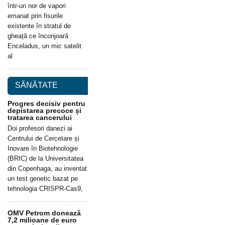
într-un nor de vapori
emanat prin fisurile
existente în stratul de
gheață ce înconjoară
Enceladus, un mic satelit
al
SĂNĂTATE
Progres decisiv pentru
depistarea precoce și
tratarea cancerului
Doi profesori danezi ai
Centrului de Cercetare și
Inovare în Biotehnologie
(BRIC) de la Universitatea
din Copenhaga, au inventat
un test genetic bazat pe
tehnologia CRISPR-Cas9,
OMV Petrom donează
7,2 milioane de euro