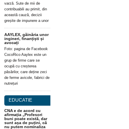
varză. Sute de mii de
contribuabili au primit, din
această cauză, decizii
greșite de impunere a unor
AAYLEX, găinăria unor
ingineri, finanțiști și
avocați
Foto: pagina de Facebook
CocoRico Aaylex este un
grup de firme care se
ocupă cu creșterea
păsărilor, care deține zeci
de ferme avicole, fabrici de
nutrețuri
EDUCATIE
CNA e de acord cu
afirmația „Profesori
buni poate există, dar
sunt așa de puțini, că
nu putem nominaliza