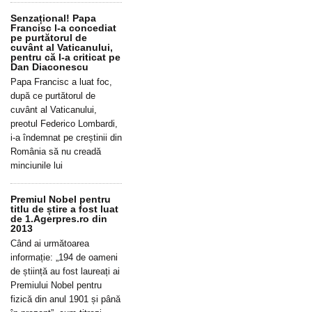
Senzațional! Papa
Francisc l-a concediat
pe purtătorul de
cuvânt al Vaticanului,
pentru că l-a criticat pe
Dan Diaconescu
Papa Francisc a luat foc,
după ce purtătorul de
cuvânt al Vaticanului,
preotul Federico Lombardi,
i-a îndemnat pe creștinii din
România să nu creadă
minciunile lui
Premiul Nobel pentru
titlu de știre a fost luat
de 1.Agerpres.ro din
2013
Când ai următoarea
informație: „194 de oameni
de știință au fost laureați ai
Premiului Nobel pentru
fizică din anul 1901 și până