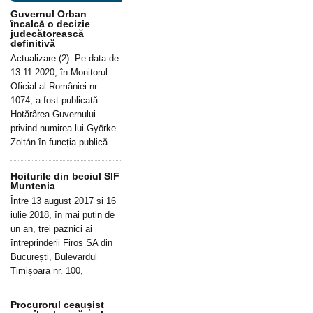
Guvernul Orban
încalcă o decizie
judecătorească
definitivă
Actualizare (2): Pe data de
13.11.2020, în Monitorul
Oficial al României nr.
1074, a fost publicată
Hotărârea Guvernului
privind numirea lui Györke
Zoltán în funcția publică
Hoiturile din beciul SIF
Muntenia
Între 13 august 2017 și 16
iulie 2018, în mai puțin de
un an, trei paznici ai
întreprinderii Firos SA din
București, Bulevardul
Timișoara nr. 100,
Procurorul ceaușist