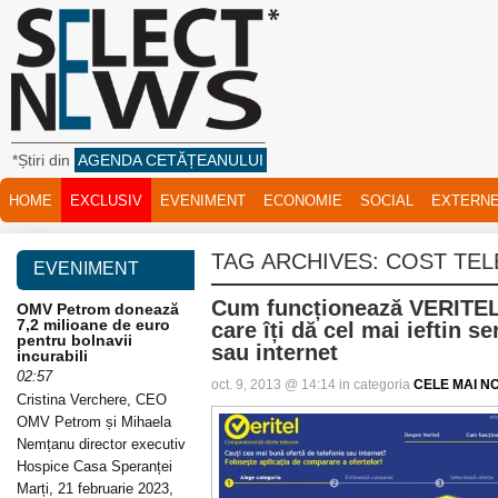
*Știri din
AGENDA CETĂȚEANULUI
HOME
EXCLUSIV
EVENIMENT
ECONOMIE
SOCIAL
EXTERN
TAG ARCHIVES:
COST TEL
EVENIMENT
Cum funcționează VERITEL,
OMV Petrom donează
7,2 milioane de euro
care îți dă cel mai ieftin se
pentru bolnavii
sau internet
incurabili
02:57
oct. 9, 2013 @ 14:14 in categoria
CELE MAI NOI
Cristina Verchere, CEO
OMV Petrom și Mihaela
Nemțanu director executiv
Hospice Casa Speranței
Marți, 21 februarie 2023,