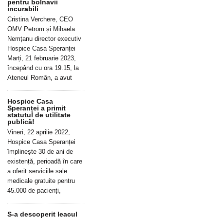
pentru bolnavii
incurabili
Cristina Verchere, CEO
OMV Petrom și Mihaela
Nemțanu director executiv
Hospice Casa Speranței
Marți, 21 februarie 2023,
începând cu ora 19.15, la
Ateneul Român, a avut
Hospice Casa
Speranței a primit
statutul de utilitate
publică!
Vineri, 22 aprilie 2022,
Hospice Casa Speranței
împlinește 30 de ani de
existență, perioadă în care
a oferit serviciile sale
medicale gratuite pentru
45.000 de pacienți,
S-a descoperit leacul