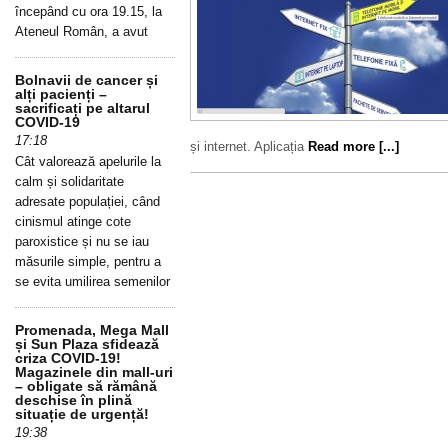
începând cu ora 19.15, la
Ateneul Român, a avut
Bolnavii de cancer și
alți pacienți –
sacrificați pe altarul
COVID-19
17:18
și internet. Aplicația
Read more [...]
Cât valorează apelurile la
calm și solidaritate
adresate populației, când
cinismul atinge cote
paroxistice și nu se iau
măsurile simple, pentru a
se evita umilirea semenilor
Promenada, Mega Mall
și Sun Plaza sfidează
criza COVID-19!
Magazinele din mall-uri
– obligate să rămână
deschise în plină
situație de urgență!
19:38