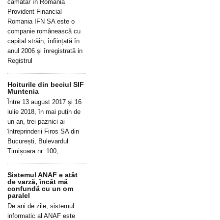
cămătar în România
Provident Financial
Romania IFN SA este o
companie românească cu
capital străin, înființată în
anul 2006 și înregistrată in
Registrul
Hoiturile din beciul SIF
Muntenia
Între 13 august 2017 și 16
iulie 2018, în mai puțin de
un an, trei paznici ai
întreprinderii Firos SA din
București, Bulevardul
Timișoara nr. 100,
Sistemul ANAF e atât
de varză, încât mă
confundă cu un om
paralel
De ani de zile, sistemul
informatic al ANAF este