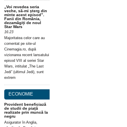
„Voi revedea seria
veche, să-mi șterg din
minte acest episod”.
Fanii din România,
dezamăgiți de noul
Star Wars
16:23
Majoritatea celor care au
comentat pe site-ul
Cinemagia.ro, după
vizionarea recent lansatului
episod VIII al seriei Star
Wars, intitulat „The Last
Jedi” (ultimul Jedi), sunt
extrem
ECONOMIE
Provident beneficiază
de studii de piață
realizate prin muncă la
negru
Asigurator în Anglia,