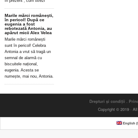
în prezent”, cum titrezi
Marile mărci românești,
în pericol! După ce
eugenia a fost
rebotezată Antonia, au
apărut micii Alex Velea
Marile mărci românești
sunt în pericol! Celebra
Antonia a vrut să tragă un
semnal de alarmă cu
biscuitele național,
eugenia. Acesta se
numește, mai nou, Antonia.
Drepturi și condiții
.
Princ
Copyright © 2019 · Al
English
(