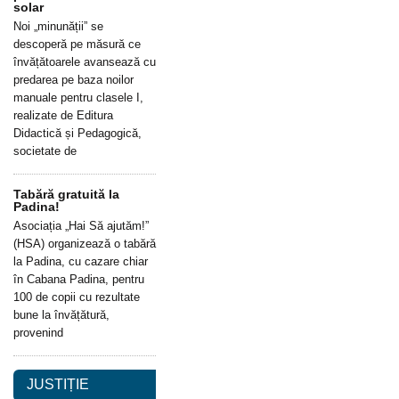
solar
Noi „minunății” se
descoperă pe măsură ce
învățătoarele avansează cu
predarea pe baza noilor
manuale pentru clasele I,
realizate de Editura
Didactică și Pedagogică,
societate de
Tabără gratuită la
Padina!
Asociația „Hai Să ajutăm!”
(HSA) organizează o tabără
la Padina, cu cazare chiar
în Cabana Padina, pentru
100 de copii cu rezultate
bune la învățătură,
provenind
JUSTIȚIE