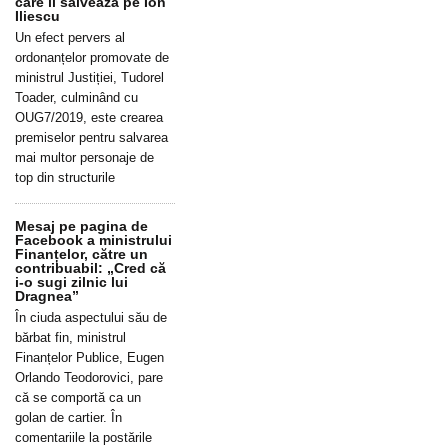
care îl salvează pe Ion
Iliescu
Un efect pervers al
ordonanțelor promovate de
ministrul Justiției, Tudorel
Toader, culminând cu
OUG7/2019, este crearea
premiselor pentru salvarea
mai multor personaje de
top din structurile
Mesaj pe pagina de
Facebook a ministrului
Finanțelor, către un
contribuabil: „Cred că
i-o sugi zilnic lui
Dragnea”
În ciuda aspectului său de
bărbat fin, ministrul
Finanțelor Publice, Eugen
Orlando Teodorovici, pare
că se comportă ca un
golan de cartier. În
comentariile la postările