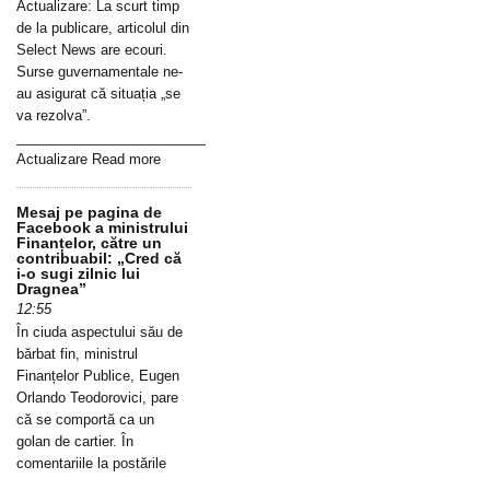
Actualizare: La scurt timp
de la publicare, articolul din
Select News are ecouri.
Surse guvernamentale ne-
au asigurat că situația „se
va rezolva”.
_____________________________________________________________
Actualizare Read more
Mesaj pe pagina de
Facebook a ministrului
Finanțelor, către un
contribuabil: „Cred că
i-o sugi zilnic lui
Dragnea”
12:55
În ciuda aspectului său de
bărbat fin, ministrul
Finanțelor Publice, Eugen
Orlando Teodorovici, pare
că se comportă ca un
golan de cartier. În
comentariile la postările