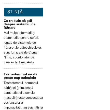
ȘTIINȚĂ
Ce trebuie să știi
despre sistemul de
frânare
Mai multe informații și
sfaturi utile pentru șoferi,
legate de sistemele de
frânare ale autovehiculelor,
sunt furnizate de Ciprian
Nimu, coordonator de
vânzări la Țiriac Auto:
Testosteronul ne dă
peste cap calculele
Testosteronul, hormonul
bărbăției (stimulează
caracteristicile sexului
masculin) este cunoscut ca
declanșator al
impulsivității, agresivității și