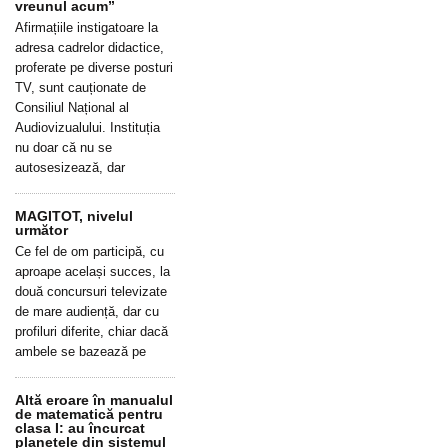
vreunul acum”
Afirmațiile instigatoare la
adresa cadrelor didactice,
proferate pe diverse posturi
TV, sunt cauționate de
Consiliul Național al
Audiovizualului. Instituția
nu doar că nu se
autosesizează, dar
MAGITOT, nivelul
următor
Ce fel de om participă, cu
aproape același succes, la
două concursuri televizate
de mare audiență, dar cu
profiluri diferite, chiar dacă
ambele se bazează pe
Altă eroare în manualul
de matematică pentru
clasa I: au încurcat
planetele din sistemul