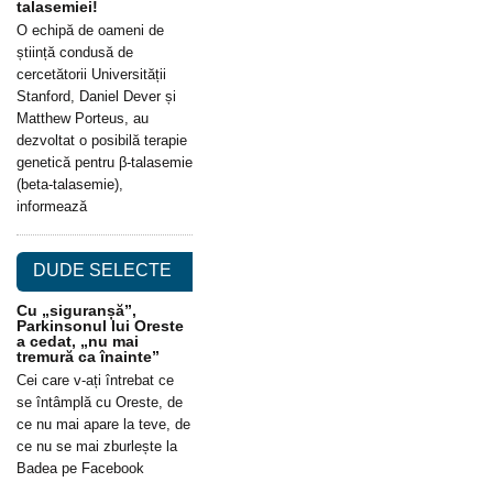
talasemiei!
O echipă de oameni de
știință condusă de
cercetătorii Universității
Stanford, Daniel Dever și
Matthew Porteus, au
dezvoltat o posibilă terapie
genetică pentru β-talasemie
(beta-talasemie),
informează
DUDE SELECTE
Cu „siguranșă”,
Parkinsonul lui Oreste
a cedat, „nu mai
tremură ca înainte”
Cei care v-ați întrebat ce
se întâmplă cu Oreste, de
ce nu mai apare la teve, de
ce nu se mai zburlește la
Badea pe Facebook