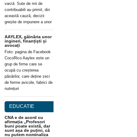
varză. Sute de mii de
contribuabili au primit, din
această cauză, decizii
greșite de impunere a unor
AAYLEX, găinăria unor
ingineri, finanțiști și
avocați
Foto: pagina de Facebook
CocoRico Aaylex este un
grup de firme care se
ocupă cu creșterea
păsărilor, care deține zeci
de ferme avicole, fabrici de
nutrețuri
EDUCATIE
CNA e de acord cu
afirmația „Profesori
buni poate există, dar
sunt așa de puțini, că
nu putem nominaliza