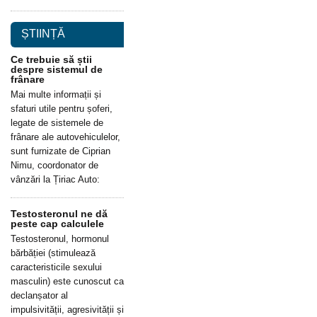
ȘTIINȚĂ
Ce trebuie să știi
despre sistemul de
frânare
Mai multe informații și
sfaturi utile pentru șoferi,
legate de sistemele de
frânare ale autovehiculelor,
sunt furnizate de Ciprian
Nimu, coordonator de
vânzări la Țiriac Auto:
Testosteronul ne dă
peste cap calculele
Testosteronul, hormonul
bărbăției (stimulează
caracteristicile sexului
masculin) este cunoscut ca
declanșator al
impulsivității, agresivității și