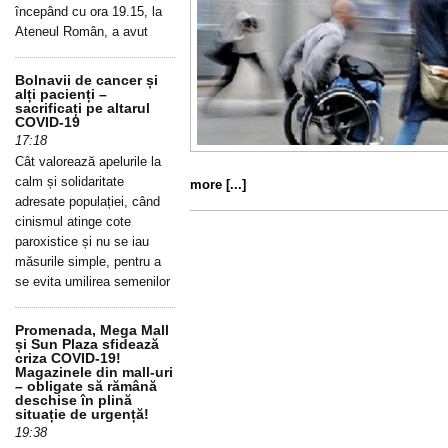
începând cu ora 19.15, la
Ateneul Român, a avut
Bolnavii de cancer și
alți pacienți –
sacrificați pe altarul
COVID-19
17:18
Cât valorează apelurile la
calm și solidaritate
more [...]
adresate populației, când
cinismul atinge cote
paroxistice și nu se iau
măsurile simple, pentru a
se evita umilirea semenilor
Promenada, Mega Mall
și Sun Plaza sfidează
criza COVID-19!
Magazinele din mall-uri
– obligate să rămână
deschise în plină
situație de urgență!
19:38