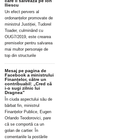
care îl salvează pe Ion
Iliescu
Un efect pervers al
ordonanțelor promovate de
ministrul Justiției, Tudorel
Toader, culminând cu
OUG7/2019, este crearea
premiselor pentru salvarea
mai multor personaje de
top din structurile
Mesaj pe pagina de
Facebook a ministrului
Finanțelor, către un
contribuabil: „Cred că
i-o sugi zilnic lui
Dragnea”
În ciuda aspectului său de
bărbat fin, ministrul
Finanțelor Publice, Eugen
Orlando Teodorovici, pare
că se comportă ca un
golan de cartier. În
comentariile la postările