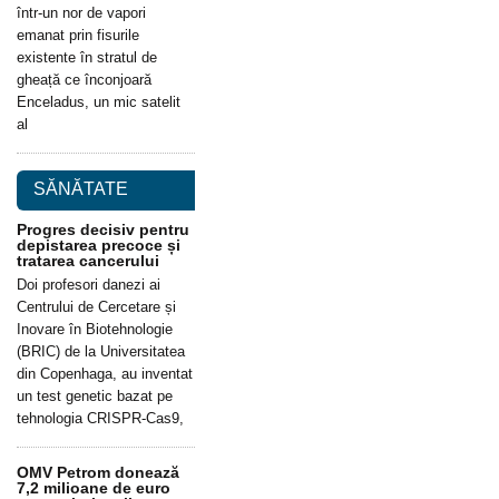
într-un nor de vapori
emanat prin fisurile
existente în stratul de
gheață ce înconjoară
Enceladus, un mic satelit
al
SĂNĂTATE
Progres decisiv pentru
depistarea precoce și
tratarea cancerului
Doi profesori danezi ai
Centrului de Cercetare și
Inovare în Biotehnologie
(BRIC) de la Universitatea
din Copenhaga, au inventat
un test genetic bazat pe
tehnologia CRISPR-Cas9,
OMV Petrom donează
7,2 milioane de euro