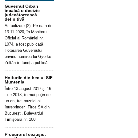
Guvernul Orban
încalcă o decizie
judecătorească
definitivă
Actualizare (2): Pe data de
13.11.2020, în Monitorul
Oficial al României nr.
1074, a fost publicată
Hotărârea Guvernului
privind numirea lui Györke
Zoltán în funcția publică
Hoiturile din beciul SIF
Muntenia
Între 13 august 2017 și 16
iulie 2018, în mai puțin de
un an, trei paznici ai
întreprinderii Firos SA din
București, Bulevardul
Timișoara nr. 100,
Procurorul ceaușist