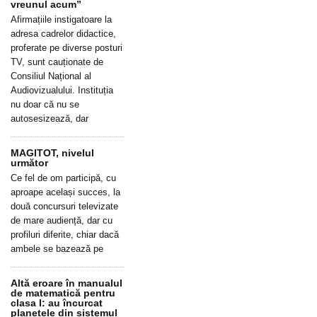
vreunul acum”
Afirmațiile instigatoare la
adresa cadrelor didactice,
proferate pe diverse posturi
TV, sunt cauționate de
Consiliul Național al
Audiovizualului. Instituția
nu doar că nu se
autosesizează, dar
MAGITOT, nivelul
următor
Ce fel de om participă, cu
aproape același succes, la
două concursuri televizate
de mare audiență, dar cu
profiluri diferite, chiar dacă
ambele se bazează pe
Altă eroare în manualul
de matematică pentru
clasa I: au încurcat
planetele din sistemul