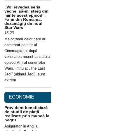
„Voi revedea seria
veche, să-mi șterg din
minte acest episod”.
Fanii din România,
dezamăgiți de noul
Star Wars
16:23
Majoritatea celor care au
comentat pe site-ul
Cinemagia.ro, după
vizionarea recent lansatului
episod VIII al seriei Star
Wars, intitulat „The Last
Jedi” (ultimul Jedi), sunt
extrem
ECONOMIE
Provident beneficiază
de studii de piață
realizate prin muncă la
negru
Asigurator în Anglia,