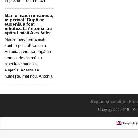
în prezent”, cum titrezi
Marile mărci românești,
în pericol! După ce
eugenia a fost
rebotezată Antonia, au
apărut micii Alex Velea
Marile mărci românești
sunt în pericol! Celebra
Antonia a vrut să tragă un
semnal de alarmă cu
biscuitele național,
eugenia. Acesta se
numește, mai nou, Antonia.
Drepturi și condiții
.
Princ
Copyright © 2019 · Al
English
(