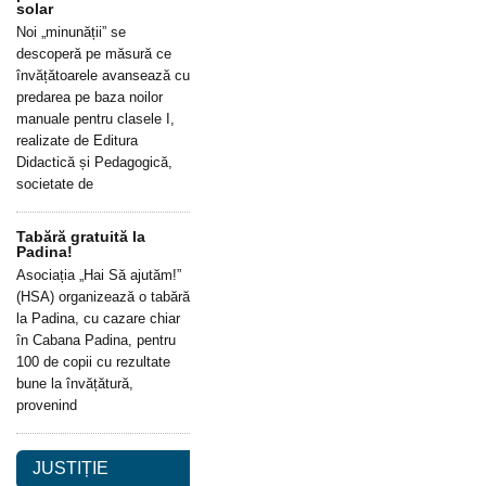
solar
Noi „minunății” se
descoperă pe măsură ce
învățătoarele avansează cu
predarea pe baza noilor
manuale pentru clasele I,
realizate de Editura
Didactică și Pedagogică,
societate de
Tabără gratuită la
Padina!
Asociația „Hai Să ajutăm!”
(HSA) organizează o tabără
la Padina, cu cazare chiar
în Cabana Padina, pentru
100 de copii cu rezultate
bune la învățătură,
provenind
JUSTIȚIE