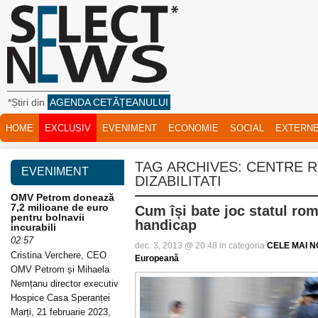
*Știri din
AGENDA CETĂȚEANULUI
HOME
EXCLUSIV
EVENIMENT
ECONOMIE
SOCIAL
EXTERN
TAG ARCHIVES:
CENTRE R
EVENIMENT
DIZABILITATI
OMV Petrom donează
7,2 milioane de euro
Cum își bate joc statul ro
pentru bolnavii
handicap
incurabili
02:57
dec. 3, 2013 @ 20:48 in categoria
CELE MAI NO
Cristina Verchere, CEO
Europeană
.
OMV Petrom și Mihaela
Nemțanu director executiv
Hospice Casa Speranței
Marți, 21 februarie 2023,