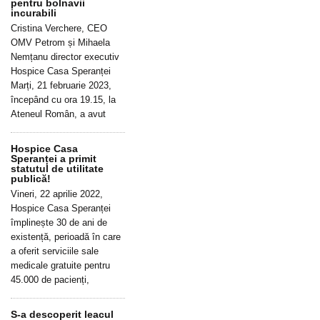
pentru bolnavii
incurabili
Cristina Verchere, CEO
OMV Petrom și Mihaela
Nemțanu director executiv
Hospice Casa Speranței
Marți, 21 februarie 2023,
începând cu ora 19.15, la
Ateneul Român, a avut
Hospice Casa
Speranței a primit
statutul de utilitate
publică!
Vineri, 22 aprilie 2022,
Hospice Casa Speranței
împlinește 30 de ani de
existență, perioadă în care
a oferit serviciile sale
medicale gratuite pentru
45.000 de pacienți,
S-a descoperit leacul