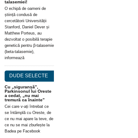
talasemiei!
O echipă de oameni de
știință condusă de
cercetătorii Universității
Stanford, Daniel Dever și
Matthew Porteus, au
dezvoltat o posibilă terapie
genetică pentru β-talasemie
(beta-talasemie),
informează
DUDE SELECTE
Cu „siguranșă”,
Parkinsonul lui Oreste
a cedat, „nu mai
tremură ca înainte”
Cei care v-ați întrebat ce
se întâmplă cu Oreste, de
ce nu mai apare la teve, de
ce nu se mai zburlește la
Badea pe Facebook