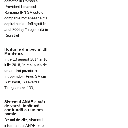
cămătar în România
Provident Financial
Romania IFN SA este o
companie românească cu
capital străin, înființată în
anul 2006 și înregistrată in
Registrul
Hoiturile din beciul SIF
Muntenia
Între 13 august 2017 și 16
iulie 2018, în mai puțin de
un an, trei paznici ai
întreprinderii Firos SA din
București, Bulevardul
Timișoara nr. 100,
Sistemul ANAF e atât
de varză, încât mă
confundă cu un om
paralel
De ani de zile, sistemul
informatic al ANAF este