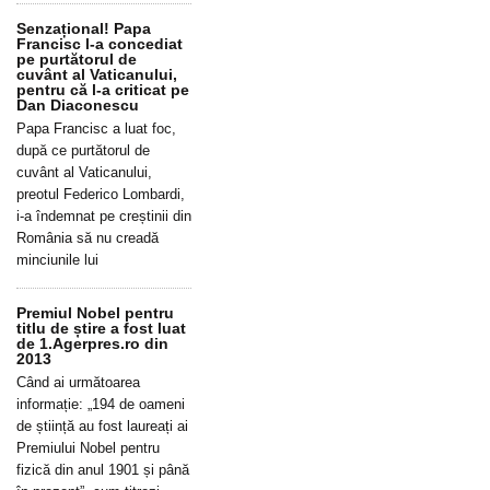
Senzațional! Papa
Francisc l-a concediat
pe purtătorul de
cuvânt al Vaticanului,
pentru că l-a criticat pe
Dan Diaconescu
Papa Francisc a luat foc,
după ce purtătorul de
cuvânt al Vaticanului,
preotul Federico Lombardi,
i-a îndemnat pe creștinii din
România să nu creadă
minciunile lui
Premiul Nobel pentru
titlu de știre a fost luat
de 1.Agerpres.ro din
2013
Când ai următoarea
informație: „194 de oameni
de știință au fost laureați ai
Premiului Nobel pentru
fizică din anul 1901 și până