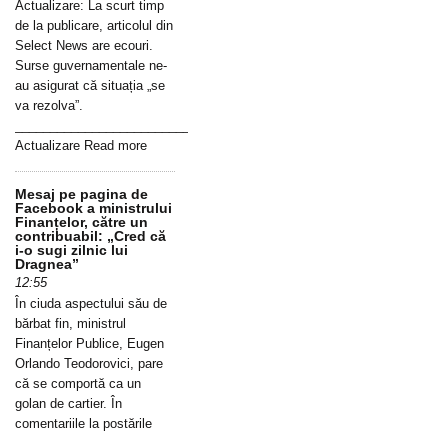
Actualizare: La scurt timp
de la publicare, articolul din
Select News are ecouri.
Surse guvernamentale ne-
au asigurat că situația „se
va rezolva”.
_____________________________________________________________
Actualizare Read more
Mesaj pe pagina de
Facebook a ministrului
Finanțelor, către un
contribuabil: „Cred că
i-o sugi zilnic lui
Dragnea”
12:55
În ciuda aspectului său de
bărbat fin, ministrul
Finanțelor Publice, Eugen
Orlando Teodorovici, pare
că se comportă ca un
golan de cartier. În
comentariile la postările