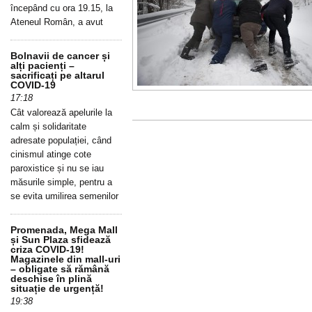
începând cu ora 19.15, la
Ateneul Român, a avut
Bolnavii de cancer și
alți pacienți –
sacrificați pe altarul
COVID-19
17:18
Cât valorează apelurile la
calm și solidaritate
adresate populației, când
cinismul atinge cote
paroxistice și nu se iau
măsurile simple, pentru a
se evita umilirea semenilor
Promenada, Mega Mall
și Sun Plaza sfidează
criza COVID-19!
Magazinele din mall-uri
– obligate să rămână
deschise în plină
situație de urgență!
19:38