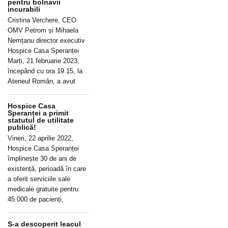
pentru bolnavii
incurabili
Cristina Verchere, CEO
OMV Petrom și Mihaela
Nemțanu director executiv
Hospice Casa Speranței
Marți, 21 februarie 2023,
începând cu ora 19.15, la
Ateneul Român, a avut
Hospice Casa
Speranței a primit
statutul de utilitate
publică!
Vineri, 22 aprilie 2022,
Hospice Casa Speranței
împlinește 30 de ani de
existență, perioadă în care
a oferit serviciile sale
medicale gratuite pentru
45.000 de pacienți,
S-a descoperit leacul