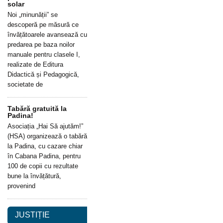
solar
Noi „minunății” se
descoperă pe măsură ce
învățătoarele avansează cu
predarea pe baza noilor
manuale pentru clasele I,
realizate de Editura
Didactică și Pedagogică,
societate de
Tabără gratuită la
Padina!
Asociația „Hai Să ajutăm!”
(HSA) organizează o tabără
la Padina, cu cazare chiar
în Cabana Padina, pentru
100 de copii cu rezultate
bune la învățătură,
provenind
JUSTIȚIE