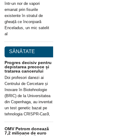
într-un nor de vapori
emanat prin fisurile
existente în stratul de
gheață ce înconjoară
Enceladus, un mic satelit
al
SĂNĂTATE
Progres decisiv pentru
depistarea precoce și
tratarea cancerului
Doi profesori danezi ai
Centrului de Cercetare și
Inovare în Biotehnologie
(BRIC) de la Universitatea
din Copenhaga, au inventat
un test genetic bazat pe
tehnologia CRISPR-Cas9,
OMV Petrom donează
7,2 milioane de euro