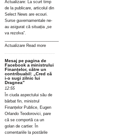
Actualizare: La scurt timp
de la publicare, articolul din
Select News are ecouri.
Surse guvernamentale ne-
au asigurat că situația „se
va rezolva”.
_____________________________________________________________
Actualizare Read more
Mesaj pe pagina de
Facebook a ministrului
Finanțelor, către un
contribuabil: „Cred că
i-o sugi zilnic lui
Dragnea”
12:55
În ciuda aspectului său de
bărbat fin, ministrul
Finanțelor Publice, Eugen
Orlando Teodorovici, pare
că se comportă ca un
golan de cartier. În
comentariile la postările