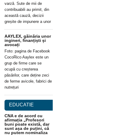
varză. Sute de mii de
contribuabili au primit, din
această cauză, decizii
greșite de impunere a unor
AAYLEX, găinăria unor
ingineri, finanțiști și
avocați
Foto: pagina de Facebook
CocoRico Aaylex este un
grup de firme care se
ocupă cu creșterea
păsărilor, care deține zeci
de ferme avicole, fabrici de
nutrețuri
EDUCATIE
CNA e de acord cu
afirmația „Profesori
buni poate există, dar
sunt așa de puțini, că
nu putem nominaliza