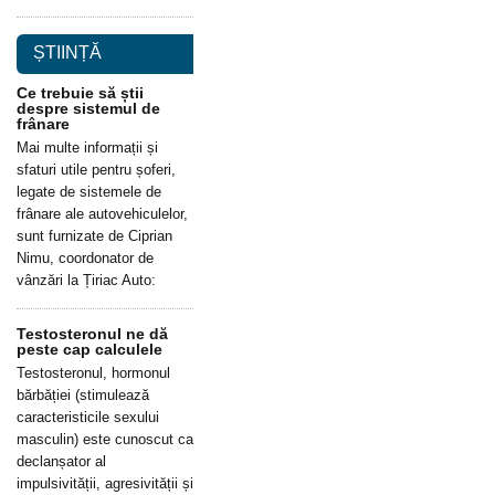
ȘTIINȚĂ
Ce trebuie să știi
despre sistemul de
frânare
Mai multe informații și
sfaturi utile pentru șoferi,
legate de sistemele de
frânare ale autovehiculelor,
sunt furnizate de Ciprian
Nimu, coordonator de
vânzări la Țiriac Auto:
Testosteronul ne dă
peste cap calculele
Testosteronul, hormonul
bărbăției (stimulează
caracteristicile sexului
masculin) este cunoscut ca
declanșator al
impulsivității, agresivității și