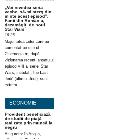
„Voi revedea seria
veche, să-mi șterg din
minte acest episod”.
Fanii din România,
dezamăgiți de noul
Star Wars
16:23
Majoritatea celor care au
comentat pe site-ul
Cinemagia.ro, după
vizionarea recent lansatului
episod VIII al seriei Star
Wars, intitulat „The Last
Jedi” (ultimul Jedi), sunt
extrem
ECONOMIE
Provident beneficiază
de studii de piață
realizate prin muncă la
negru
Asigurator în Anglia,