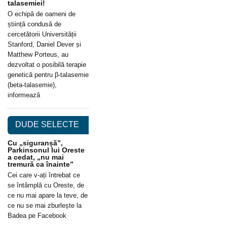
talasemiei!
O echipă de oameni de
știință condusă de
cercetătorii Universității
Stanford, Daniel Dever și
Matthew Porteus, au
dezvoltat o posibilă terapie
genetică pentru β-talasemie
(beta-talasemie),
informează
DUDE SELECTE
Cu „siguranșă”,
Parkinsonul lui Oreste
a cedat, „nu mai
tremură ca înainte”
Cei care v-ați întrebat ce
se întâmplă cu Oreste, de
ce nu mai apare la teve, de
ce nu se mai zburlește la
Badea pe Facebook