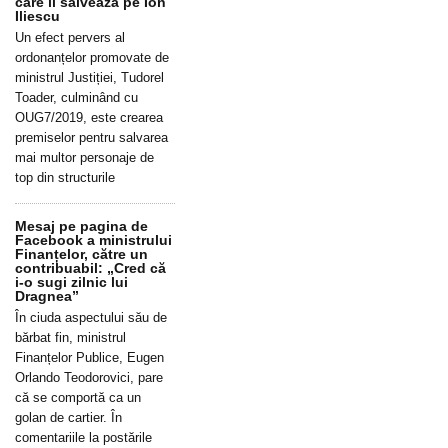
care îl salvează pe Ion
Iliescu
Un efect pervers al
ordonanțelor promovate de
ministrul Justiției, Tudorel
Toader, culminând cu
OUG7/2019, este crearea
premiselor pentru salvarea
mai multor personaje de
top din structurile
Mesaj pe pagina de
Facebook a ministrului
Finanțelor, către un
contribuabil: „Cred că
i-o sugi zilnic lui
Dragnea”
În ciuda aspectului său de
bărbat fin, ministrul
Finanțelor Publice, Eugen
Orlando Teodorovici, pare
că se comportă ca un
golan de cartier. În
comentariile la postările