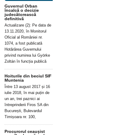
Guvernul Orban
încalcă o decizie
judecătorească
definitivă
Actualizare (2): Pe data de
13.11.2020, în Monitorul
Oficial al României nr.
1074, a fost publicată
Hotărârea Guvernului
privind numirea lui Györke
Zoltán în funcția publică
Hoiturile din beciul SIF
Muntenia
Între 13 august 2017 și 16
iulie 2018, în mai puțin de
un an, trei paznici ai
întreprinderii Firos SA din
București, Bulevardul
Timișoara nr. 100,
Procurorul ceaușist