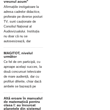
vreunul acum”
Afirmațiile instigatoare la
adresa cadrelor didactice,
proferate pe diverse posturi
TV, sunt cauționate de
Consiliul Național al
Audiovizualului. Instituția
nu doar că nu se
autosesizează, dar
MAGITOT, nivelul
următor
Ce fel de om participă, cu
aproape același succes, la
două concursuri televizate
de mare audiență, dar cu
profiluri diferite, chiar dacă
ambele se bazează pe
Altă eroare în manualul
de matematică pentru
clasa I: au încurcat
planetele din sistemul