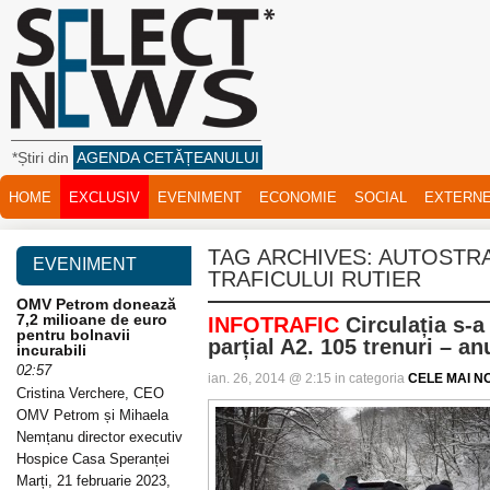
*Știri din
AGENDA CETĂȚEANULUI
HOME
EXCLUSIV
EVENIMENT
ECONOMIE
SOCIAL
EXTERN
TAG ARCHIVES:
AUTOSTRA
EVENIMENT
TRAFICULUI RUTIER
OMV Petrom donează
7,2 milioane de euro
INFOTRAFIC
Circulația s-a
pentru bolnavii
parțial A2. 105 trenuri – an
incurabili
02:57
ian. 26, 2014 @ 2:15 in categoria
CELE MAI NO
Cristina Verchere, CEO
OMV Petrom și Mihaela
Nemțanu director executiv
Hospice Casa Speranței
Marți, 21 februarie 2023,