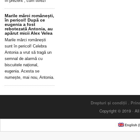
în prezent”, cum titrezi
Marile mărci românești,
în pericol! După ce
eugenia a fost
rebotezată Antonia, au
apărut micii Alex Velea
Marile mărci românești
sunt în pericol! Celebra
Antonia a vrut să tragă un
semnal de alarmă cu
biscuitele național,
eugenia. Acesta se
numește, mai nou, Antonia.
Drepturi și condiții
.
Princ
Copyright © 2019 · Al
English
(