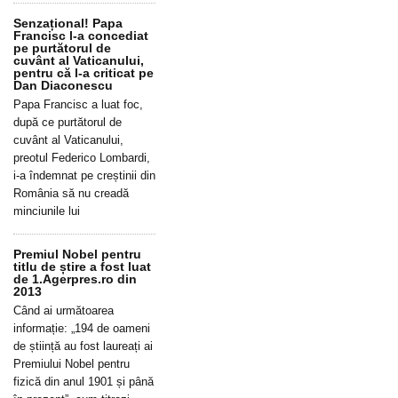
Senzațional! Papa
Francisc l-a concediat
pe purtătorul de
cuvânt al Vaticanului,
pentru că l-a criticat pe
Dan Diaconescu
Papa Francisc a luat foc,
după ce purtătorul de
cuvânt al Vaticanului,
preotul Federico Lombardi,
i-a îndemnat pe creștinii din
România să nu creadă
minciunile lui
Premiul Nobel pentru
titlu de știre a fost luat
de 1.Agerpres.ro din
2013
Când ai următoarea
informație: „194 de oameni
de știință au fost laureați ai
Premiului Nobel pentru
fizică din anul 1901 și până