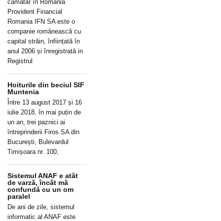
cămătar în România
Provident Financial
Romania IFN SA este o
companie românească cu
capital străin, înființată în
anul 2006 și înregistrată in
Registrul
Hoiturile din beciul SIF
Muntenia
Între 13 august 2017 și 16
iulie 2018, în mai puțin de
un an, trei paznici ai
întreprinderii Firos SA din
București, Bulevardul
Timișoara nr. 100,
Sistemul ANAF e atât
de varză, încât mă
confundă cu un om
paralel
De ani de zile, sistemul
informatic al ANAF este