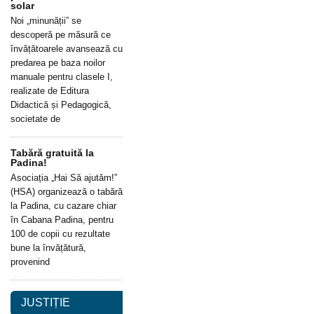
solar
Noi „minunății” se
descoperă pe măsură ce
învățătoarele avansează cu
predarea pe baza noilor
manuale pentru clasele I,
realizate de Editura
Didactică și Pedagogică,
societate de
Tabără gratuită la
Padina!
Asociația „Hai Să ajutăm!”
(HSA) organizează o tabără
la Padina, cu cazare chiar
în Cabana Padina, pentru
100 de copii cu rezultate
bune la învățătură,
provenind
JUSTIȚIE