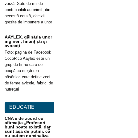
varză. Sute de mii de
contribuabili au primit, din
această cauză, decizii
greșite de impunere a unor
AAYLEX, găinăria unor
ingineri, finanțiști și
avocați
Foto: pagina de Facebook
CocoRico Aaylex este un
grup de firme care se
ocupă cu creșterea
păsărilor, care deține zeci
de ferme avicole, fabrici de
nutrețuri
EDUCATIE
CNA e de acord cu
afirmația „Profesori
buni poate există, dar
sunt așa de puțini, că
nu putem nominaliza