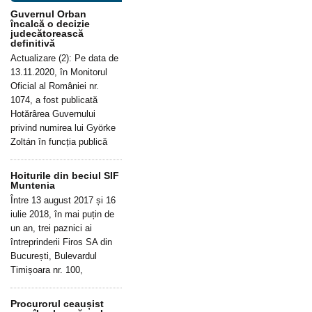
Guvernul Orban
încalcă o decizie
judecătorească
definitivă
Actualizare (2): Pe data de
13.11.2020, în Monitorul
Oficial al României nr.
1074, a fost publicată
Hotărârea Guvernului
privind numirea lui Györke
Zoltán în funcția publică
Hoiturile din beciul SIF
Muntenia
Între 13 august 2017 și 16
iulie 2018, în mai puțin de
un an, trei paznici ai
întreprinderii Firos SA din
București, Bulevardul
Timișoara nr. 100,
Procurorul ceaușist