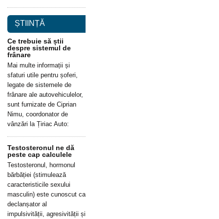
ȘTIINȚĂ
Ce trebuie să știi
despre sistemul de
frânare
Mai multe informații și
sfaturi utile pentru șoferi,
legate de sistemele de
frânare ale autovehiculelor,
sunt furnizate de Ciprian
Nimu, coordonator de
vânzări la Țiriac Auto:
Testosteronul ne dă
peste cap calculele
Testosteronul, hormonul
bărbăției (stimulează
caracteristicile sexului
masculin) este cunoscut ca
declanșator al
impulsivității, agresivității și