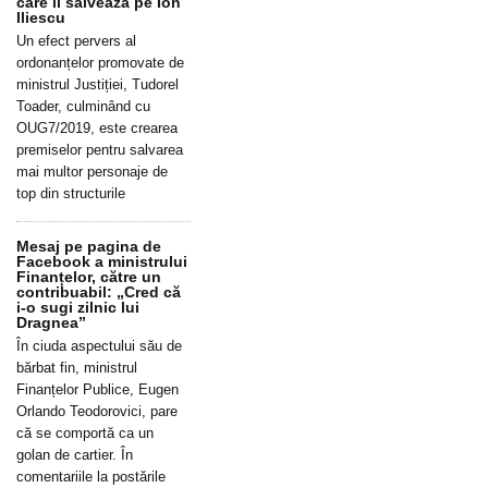
care îl salvează pe Ion
Iliescu
Un efect pervers al
ordonanțelor promovate de
ministrul Justiției, Tudorel
Toader, culminând cu
OUG7/2019, este crearea
premiselor pentru salvarea
mai multor personaje de
top din structurile
Mesaj pe pagina de
Facebook a ministrului
Finanțelor, către un
contribuabil: „Cred că
i-o sugi zilnic lui
Dragnea”
În ciuda aspectului său de
bărbat fin, ministrul
Finanțelor Publice, Eugen
Orlando Teodorovici, pare
că se comportă ca un
golan de cartier. În
comentariile la postările