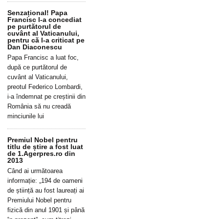
Senzațional! Papa
Francisc l-a concediat
pe purtătorul de
cuvânt al Vaticanului,
pentru că l-a criticat pe
Dan Diaconescu
Papa Francisc a luat foc,
după ce purtătorul de
cuvânt al Vaticanului,
preotul Federico Lombardi,
i-a îndemnat pe creștinii din
România să nu creadă
minciunile lui
Premiul Nobel pentru
titlu de știre a fost luat
de 1.Agerpres.ro din
2013
Când ai următoarea
informație: „194 de oameni
de știință au fost laureați ai
Premiului Nobel pentru
fizică din anul 1901 și până