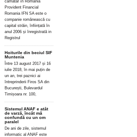
cămătar în România
Provident Financial
Romania IFN SA este o
companie românească cu
capital străin, înființată în
anul 2006 și înregistrată in
Registrul
Hoiturile din beciul SIF
Muntenia
Între 13 august 2017 și 16
iulie 2018, în mai puțin de
un an, trei paznici ai
întreprinderii Firos SA din
București, Bulevardul
Timișoara nr. 100,
Sistemul ANAF e atât
de varză, încât mă
confundă cu un om
paralel
De ani de zile, sistemul
informatic al ANAF este