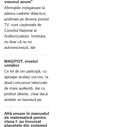
vreunul acum”
Afirmațiile instigatoare la
adresa cadrelor didactice,
proferate pe diverse posturi
TV, sunt cauționate de
Consiliul Național al
Audiovizualului. Instituția
nu doar că nu se
autosesizează, dar
MAGITOT, nivelul
următor
Ce fel de om participă, cu
aproape același succes, la
două concursuri televizate
de mare audiență, dar cu
profiluri diferite, chiar dacă
ambele se bazează pe
Altă eroare în manualul
de matematică pentru
clasa I: au încurcat
planetele din sistemul