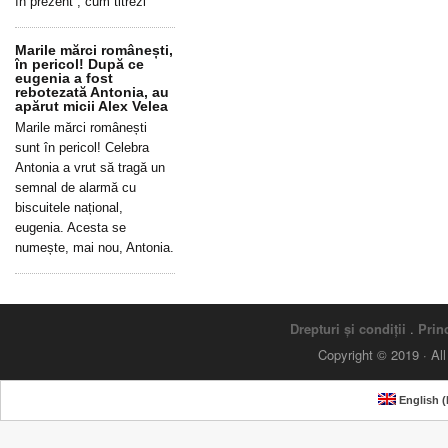
în prezent”, cum titrezi
Marile mărci românești,
în pericol! După ce
eugenia a fost
rebotezată Antonia, au
apărut micii Alex Velea
Marile mărci românești
sunt în pericol! Celebra
Antonia a vrut să tragă un
semnal de alarmă cu
biscuitele național,
eugenia. Acesta se
numește, mai nou, Antonia.
Drepturi și condiții
.
Princ
Copyright © 2019 · Al
English
(