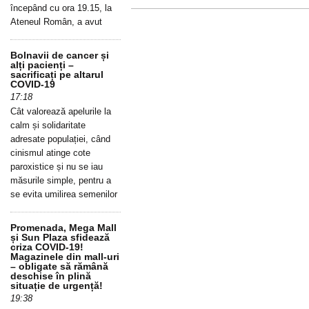
începând cu ora 19.15, la
Ateneul Român, a avut
Bolnavii de cancer și
alți pacienți –
sacrificați pe altarul
COVID-19
17:18
Cât valorează apelurile la
calm și solidaritate
adresate populației, când
cinismul atinge cote
paroxistice și nu se iau
măsurile simple, pentru a
se evita umilirea semenilor
Promenada, Mega Mall
și Sun Plaza sfidează
criza COVID-19!
Magazinele din mall-uri
– obligate să rămână
deschise în plină
situație de urgență!
19:38