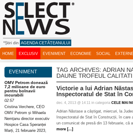
*Știri din
AGENDA CETĂȚEANULUI
HOME
EXCLUSIV
EVENIMENT
ECONOMIE
SOCIAL
EXTERN
TAG ARCHIVES:
ADRIAN N
EVENIMENT
DAUNE TROFEUL CALITATI
OMV Petrom donează
7,2 milioane de euro
Victorie a lui Adrian Năsta
pentru bolnavii
Inspectoratul de Stat în Co
incurabili
02:57
dec. 4, 2013 @ 14:11 in categoria
CELE MAI NO
Cristina Verchere, CEO
Adrian Năstase a câștigat, miercuri, la Judec
OMV Petrom și Mihaela
Inspectoratul de Stat în Construcții, în care a
Nemțanu director executiv
un comunicat de presă din 13 februarie, că a
Hospice Casa Speranței
more [...]
Marți, 21 februarie 2023,