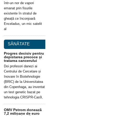
într-un nor de vapori
emanat prin fisurile
existente în stratul de
gheață ce înconjoară
Enceladus, un mic satelit
al
SĂNĂTATE
Progres decisiv pentru
depistarea precoce și
tratarea cancerului
Doi profesori danezi ai
Centrului de Cercetare și
Inovare în Biotehnologie
(BRIC) de la Universitatea
din Copenhaga, au inventat
un test genetic bazat pe
tehnologia CRISPR-Cas9,
OMV Petrom donează
7,2 milioane de euro