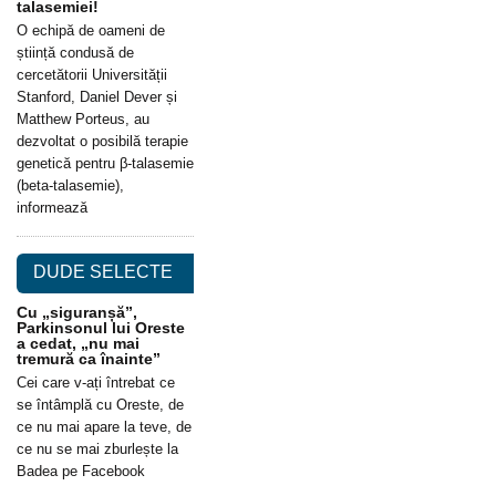
talasemiei!
O echipă de oameni de
știință condusă de
cercetătorii Universității
Stanford, Daniel Dever și
Matthew Porteus, au
dezvoltat o posibilă terapie
genetică pentru β-talasemie
(beta-talasemie),
informează
DUDE SELECTE
Cu „siguranșă”,
Parkinsonul lui Oreste
a cedat, „nu mai
tremură ca înainte”
Cei care v-ați întrebat ce
se întâmplă cu Oreste, de
ce nu mai apare la teve, de
ce nu se mai zburlește la
Badea pe Facebook