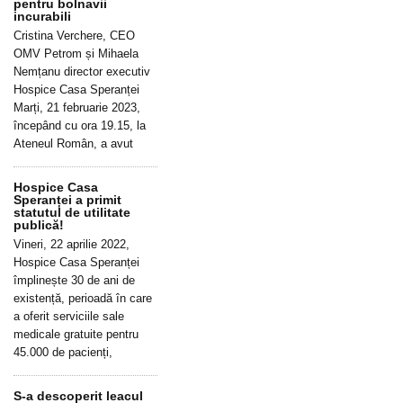
pentru bolnavii
incurabili
Cristina Verchere, CEO
OMV Petrom și Mihaela
Nemțanu director executiv
Hospice Casa Speranței
Marți, 21 februarie 2023,
începând cu ora 19.15, la
Ateneul Român, a avut
Hospice Casa
Speranței a primit
statutul de utilitate
publică!
Vineri, 22 aprilie 2022,
Hospice Casa Speranței
împlinește 30 de ani de
existență, perioadă în care
a oferit serviciile sale
medicale gratuite pentru
45.000 de pacienți,
S-a descoperit leacul