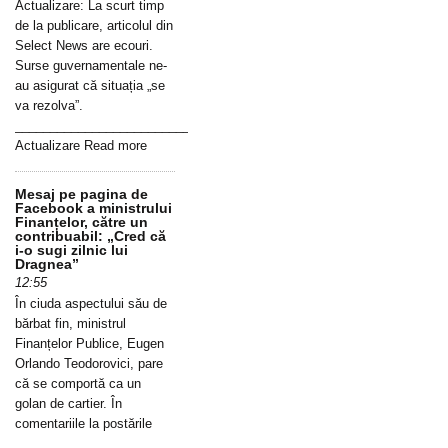
Actualizare: La scurt timp
de la publicare, articolul din
Select News are ecouri.
Surse guvernamentale ne-
au asigurat că situația „se
va rezolva”.
_____________________________________________________________
Actualizare Read more
Mesaj pe pagina de
Facebook a ministrului
Finanțelor, către un
contribuabil: „Cred că
i-o sugi zilnic lui
Dragnea”
12:55
În ciuda aspectului său de
bărbat fin, ministrul
Finanțelor Publice, Eugen
Orlando Teodorovici, pare
că se comportă ca un
golan de cartier. În
comentariile la postările