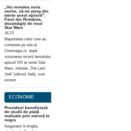
„Voi revedea seria
veche, să-mi șterg din
minte acest episod”.
Fanii din România,
dezamăgiți de noul
Star Wars
16:23
Majoritatea celor care au
comentat pe site-ul
Cinemagia.ro, după
vizionarea recent lansatului
episod VIII al seriei Star
Wars, intitulat „The Last
Jedi” (ultimul Jedi), sunt
extrem
ECONOMIE
Provident beneficiază
de studii de piață
realizate prin muncă la
negru
Asigurator în Anglia,