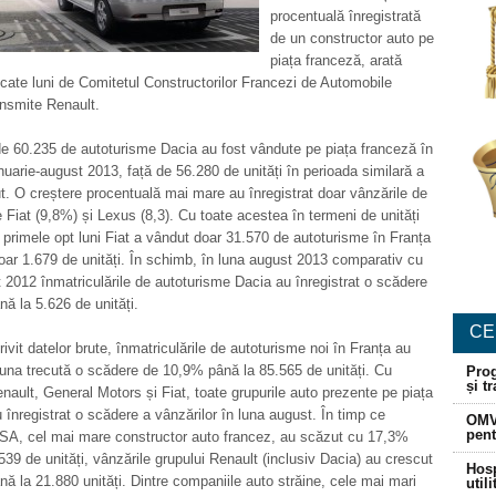
procentuală înregistrată
de un constructor auto pe
piața franceză, arată
icate luni de Comitetul Constructorilor Francezi de Automobile
nsmite Renault.
e 60.235 de autoturisme Dacia au fost vândute pe piața franceză în
nuarie-august 2013, față de 56.280 de unități în perioada similară a
ut. O creștere procentuală mai mare au înregistrat doar vânzările de
 Fiat (9,8%) și Lexus (8,3). Cu toate acestea în termeni de unități
 primele opt luni Fiat a vândut doar 31.570 de autoturisme în Franța
oar 1.679 de unități. În schimb, în luna august 2013 comparativ cu
 2012 înmatriculările de autoturisme Dacia au înregistrat o scădere
ă la 5.626 de unități.
CE
trivit datelor brute, înmatriculările de autoturisme noi în Franța au
 luna trecută o scădere de 10,9% până la 85.565 de unități. Cu
Prog
și t
nault, General Motors și Fiat, toate grupurile auto prezente pe piața
 înregistrat o scădere a vânzărilor în luna august. În timp ce
OMV
pent
PSA, cel mai mare constructor auto francez, au scăzut cu 17,3%
539 de unități, vânzările grupului Renault (inclusiv Dacia) au crescut
Hosp
ă la 21.880 unități. Dintre companiile auto străine, cele mai mari
util