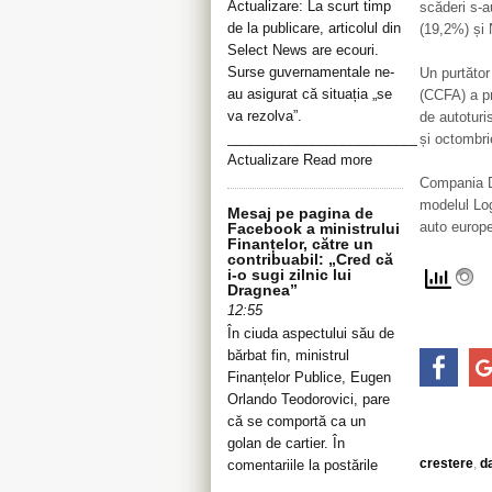
Actualizare: La scurt timp
scăderi s-a
de la publicare, articolul din
(19,2%) și 
Select News are ecouri.
Surse guvernamentale ne-
Un purtător
au asigurat că situația „se
(CCFA) a pr
va rezolva”.
de autoturi
__________________________________
și octombri
Actualizare Read more
Compania Da
modelul Log
Mesaj pe pagina de
auto europ
Facebook a ministrului
Finanțelor, către un
contribuabil: „Cred că
i-o sugi zilnic lui
Dragnea”
12:55
În ciuda aspectului său de
bărbat fin, ministrul
Finanțelor Publice, Eugen
Orlando Teodorovici, pare
că se comportă ca un
golan de cartier. În
crestere
,
d
comentariile la postările