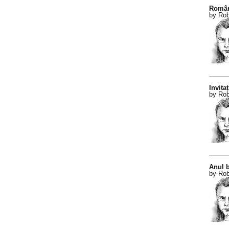
Român
by Rob
Invitaț
by Rob
Anul b
by Rob