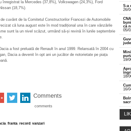
u înregistrat la Mercedes (37,8%), Volkswagen (24,3%), Ford
S-a 
Nissan (18,7%).
26/0
CNA 
 de cuvânt de la Comitetul Constructorilor Francezi de Automobile
buni
ecizat că luna august este în mod tradițional una în care vânzările
că 
05/0
sme sunt la un nivel scăzut, urmând să-și revină în lunile septembrie
___________________________________________
e.
Guve
jude
cia a fost preluată de Renault în anul 1999. Relansată în 2004 cu
Mini
an, Dacia a devenit în opt ani un jucător de notorietate pe piața
purt
19/0
eană.
Apro
îngr
18/0
Cum 
16/0
Comments
Boln
sacr
comments
LI
acia
,
franta
,
record
,
vanzari