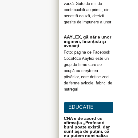
varză. Sute de mii de
contribuabili au primit, din
această cauză, decizii
greșite de impunere a unor
AAYLEX, găinăria unor
ingineri, finanțiști și
avocați
Foto: pagina de Facebook
CocoRico Aaylex este un
grup de firme care se
ocupă cu creșterea
păsărilor, care deține zeci
de ferme avicole, fabrici de
nutrețuri
EDUCATIE
CNA e de acord cu
afirmația „Profesori
buni poate există, dar
sunt așa de puțini, că
nu putem nominaliza