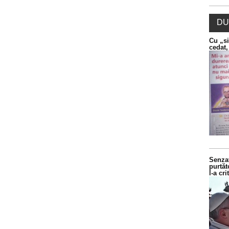
DU
Cu „si
cedat,
Senzaț
purtăt
l-a cr