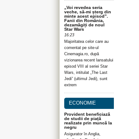
„Voi revedea seria
veche, să-mi șterg din
minte acest episod”.
Fanii din România,
dezamăgiți de noul
Star Wars
16:23
Majoritatea celor care au
comentat pe site-ul
Cinemagia.ro, după
vizionarea recent lansatului
episod VIII al seriei Star
Wars, intitulat „The Last
Jedi” (ultimul Jedi), sunt
extrem
ECONOMIE
Provident beneficiază
de studii de piață
realizate prin muncă la
negru
Asigurator în Anglia,