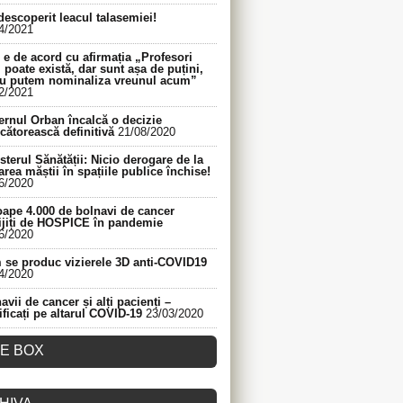
descoperit leacul talasemiei!
4/2021
e de acord cu afirmația „Profesori
 poate există, dar sunt așa de puțini,
nu putem nominaliza vreunul acum”
2/2021
rnul Orban încalcă o decizie
cătorească definitivă
21/08/2020
sterul Sănătății: Nicio derogare de la
area măștii în spațiile publice închise!
6/2020
ape 4.000 de bolnavi de cancer
ijiți de HOSPICE în pandemie
6/2020
se produc vizierele 3D anti-COVID19
4/2020
avii de cancer și alți pacienți –
ificați pe altarul COVID-19
23/03/2020
KE BOX