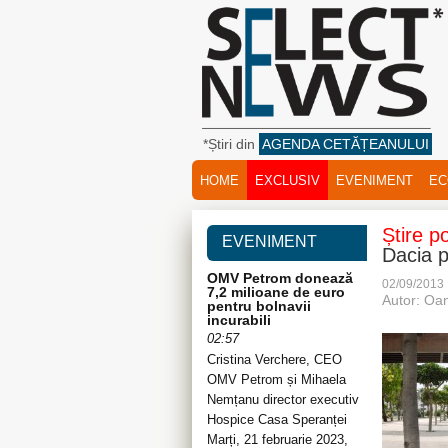
*Știri din
AGENDA CETĂȚEANULUI
HOME
EXCLUSIV
EVENIMENT
EC
Știre p
EVENIMENT
Dacia p
OMV Petrom donează
02/09/2013
7,2 milioane de euro
Autor: Oa
pentru bolnavii
incurabili
02:57
Cristina Verchere, CEO
OMV Petrom și Mihaela
Nemțanu director executiv
Hospice Casa Speranței
Marți, 21 februarie 2023,