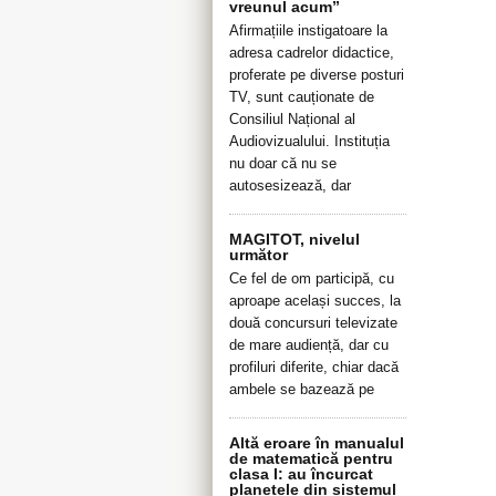
vreunul acum”
Afirmațiile instigatoare la
adresa cadrelor didactice,
proferate pe diverse posturi
TV, sunt cauționate de
Consiliul Național al
Audiovizualului. Instituția
nu doar că nu se
autosesizează, dar
MAGITOT, nivelul
următor
Ce fel de om participă, cu
aproape același succes, la
două concursuri televizate
de mare audiență, dar cu
profiluri diferite, chiar dacă
ambele se bazează pe
Altă eroare în manualul
de matematică pentru
clasa I: au încurcat
planetele din sistemul