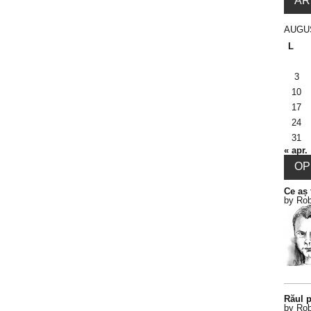
AR
AUGU
L
3
10
17
24
31
« apr.
OPI
Ce aș 
by Rob
Răul p
by Rob