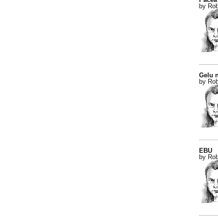
by Rob
Gelu n
by Rob
EBU
by Rob