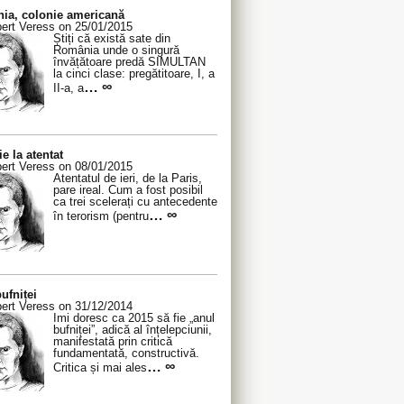
ia, colonie americană
ert Veress on 25/01/2015
Știți că există sate din
România unde o singură
învățătoare predă SIMULTAN
la cinci clase: pregătitoare, I, a
… ∞
II-a, a
ie la atentat
ert Veress on 08/01/2015
Atentatul de ieri, de la Paris,
pare ireal. Cum a fost posibil
ca trei scelerați cu antecedente
… ∞
în terorism (pentru
ufniței
ert Veress on 31/12/2014
Îmi doresc ca 2015 să fie „anul
bufniței”, adică al înțelepciunii,
manifestată prin critică
fundamentată, constructivă.
… ∞
Critica și mai ales