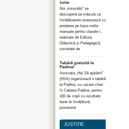
solar
Noi „minunății” se
descoperă pe măsură ce
învățătoarele avansează cu
predarea pe baza noilor
manuale pentru clasele I,
realizate de Editura
Didactică și Pedagogică,
societate de
Tabără gratuită la
Padina!
Asociația „Hai Să ajutăm!”
(HSA) organizează o tabără
la Padina, cu cazare chiar
în Cabana Padina, pentru
100 de copii cu rezultate
bune la învățătură,
provenind
JUSTIȚIE