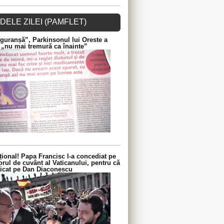
DELE ZILEI (PAMFLET)
guranșă”, Parkinsonul lui Oreste a
 „nu mai tremură ca înainte”
ional! Papa Francisc l-a concediat pe
orul de cuvânt al Vaticanului, pentru că
iticat pe Dan Diaconescu