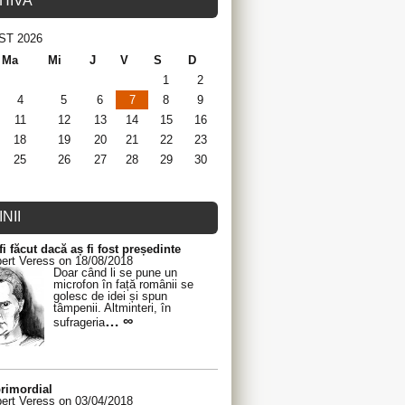
HIVA
ST 2026
Ma
Mi
J
V
S
D
1
2
4
5
6
7
8
9
11
12
13
14
15
16
18
19
20
21
22
23
25
26
27
28
29
30
NII
fi făcut dacă aș fi fost președinte
ert Veress on 18/08/2018
Doar când li se pune un
microfon în față românii se
golesc de idei și spun
tâmpenii. Altminteri, în
… ∞
sufrageria
rimordial
ert Veress on 03/04/2018