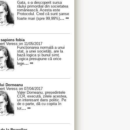
Gata, s-a descoperit sursa
răului primordial din societatea
românească. Acesta este
Protocolul. Cred că sunt șanse
… ∞
foarte mari (spre 99,99%)
sapiens fobia
ert Veress on 11/05/2017
Funcționarea normală a unui
stat, a unei societăți, are la
bază logica și bunul simț.
Logica presupune că orice
… ∞
lege
 lui Dorneanu
ert Veress on 07/04/2017
Valer Dorneanu, președintele
CCR, execută, zilele acestea,
un interesant dans politic. Pe
de o parte, dă cu copita în
… ∞
tot
de la Bruxelles