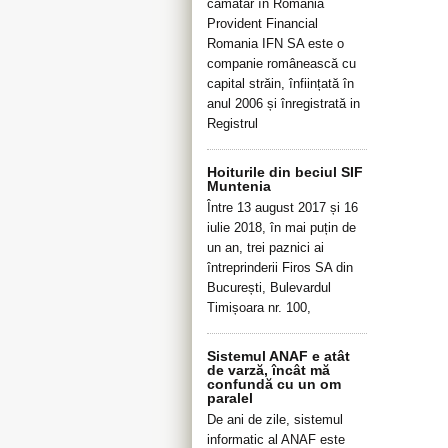
cămătar în România
Provident Financial
Romania IFN SA este o
companie românească cu
capital străin, înființată în
anul 2006 și înregistrată in
Registrul
Hoiturile din beciul SIF
Muntenia
Între 13 august 2017 și 16
iulie 2018, în mai puțin de
un an, trei paznici ai
întreprinderii Firos SA din
București, Bulevardul
Timișoara nr. 100,
Sistemul ANAF e atât
de varză, încât mă
confundă cu un om
paralel
De ani de zile, sistemul
informatic al ANAF este