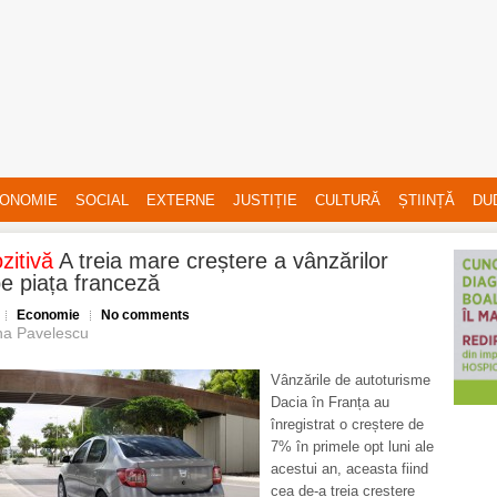
ONOMIE
SOCIAL
EXTERNE
JUSTIȚIE
CULTURĂ
ȘTIINȚĂ
DU
ozitivă
A treia mare creștere a vânzărilor
e piața franceză
Economie
No comments
na Pavelescu
Vânzările de autoturisme
Dacia în Franța au
înregistrat o creștere de
7% în primele opt luni ale
acestui an, aceasta fiind
cea de-a treia creștere