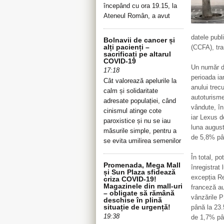
începând cu ora 19.15, la
Ateneul Român, a avut
datele publ
Bolnavii de cancer și
alți pacienți –
(CCFA), tra
sacrificați pe altarul
COVID-19
Un număr d
17:18
perioada ia
Cât valorează apelurile la
anului trec
calm și solidaritate
autoturisme
adresate populației, când
vândute, în
cinismul atinge cote
iar Lexus d
paroxistice și nu se iau
luna august
măsurile simple, pentru a
de 5,8% pân
se evita umilirea semenilor
În total, po
Promenada, Mega Mall
înregistrat
și Sun Plaza sfidează
excepția Re
criza COVID-19!
Magazinele din mall-uri
franceză au
– obligate să rămână
vânzările 
deschise în plină
situație de urgență!
până la 23.
19:38
de 1,7% pân