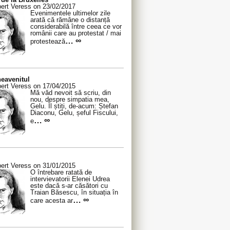
ert Veress on 23/02/2017
Evenimentele ultimelor zile
arată că rămâne o distanță
considerabilă între ceea ce vor
românii care au protestat / mai
… ∞
protestează
eavenitul
ert Veress on 17/04/2015
Mă văd nevoit să scriu, din
nou, despre simpatia mea,
Gelu. Îl știți, de-acum: Ștefan
Diaconu, Gelu, șeful Fiscului,
… ∞
e
ert Veress on 31/01/2015
O întrebare ratată de
intervievatorii Elenei Udrea
este dacă s-ar căsători cu
Traian Băsescu, în situația în
… ∞
care acesta ar