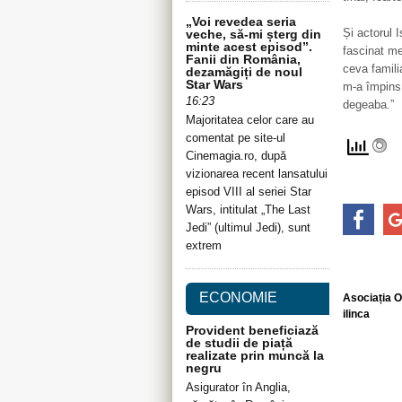
„Voi revedea seria
Și actorul 
veche, să-mi șterg din
minte acest episod”.
fascinat me
Fanii din România,
ceva famili
dezamăgiți de noul
Star Wars
m-a împins 
16:23
degeaba.”
Majoritatea celor care au
comentat pe site-ul
Cinemagia.ro, după
vizionarea recent lansatului
episod VIII al seriei Star
Wars, intitulat „The Last
Jedi” (ultimul Jedi), sunt
extrem
ECONOMIE
Asociația 
ilinca
Provident beneficiază
de studii de piață
realizate prin muncă la
negru
Asigurator în Anglia,