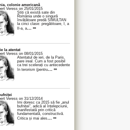
ia, colonie americană
ert Veress on 25/01/2015
Știți că există sate din
România unde o singură
învățătoare predă SIMULTAN
la cinci clase: pregătitoare, I, a
… ∞
II-a, a
ie la atentat
ert Veress on 08/01/2015
Atentatul de ieri, de la Paris,
pare ireal. Cum a fost posibil
ca trei scelerați cu antecedente
… ∞
în terorism (pentru
ufniței
ert Veress on 31/12/2014
Îmi doresc ca 2015 să fie „anul
bufniței”, adică al înțelepciunii,
manifestată prin critică
fundamentată, constructivă.
… ∞
Critica și mai ales