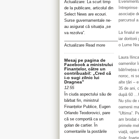
Evenimentul
Actualizare: La scurt timp
întreprinse
de la publicare, articolul din
asociație d
Select News are ecouri.
parcursul a 
Surse guvernamentale ne-
au asigurat că situația „se
La finalul e
va rezolva”.
iar doritor
__________________________________
o Lume Nouă
Actualizare Read more
Laura Ilinc
Mesaj pe pagina de
oamenilor în
Facebook a ministrului
Finanțelor, către un
bătrînețea 
contribuabil: „Cred că
noroc, ni s
i-o sugi zilnic lui
Dragnea”
alte țări –
12:55
35 de ani, d
În ciuda aspectului său de
după 60 …Ui
bărbat fin, ministrul
Nu știu de 
Finanțelor Publice, Eugen
oamenii mai
Orlando Teodorovici, pare
“Ultima”. P
că se comportă ca un
am brodat o
golan de cartier. În
primele mel
comentariile la postările
viață, opti
tînăr, foart