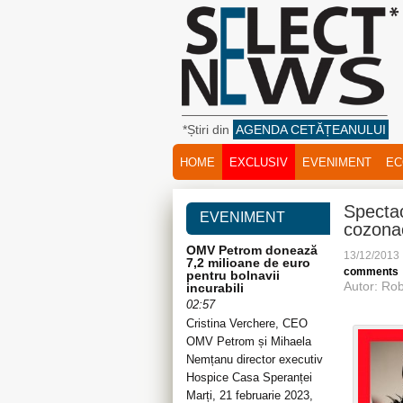
*Știri din
AGENDA CETĂȚEANULUI
HOME
EXCLUSIV
EVENIMENT
EC
Spectac
EVENIMENT
cozona
OMV Petrom donează
13/12/2013
7,2 milioane de euro
comments
pentru bolnavii
Autor: Rob
incurabili
02:57
Cristina Verchere, CEO
OMV Petrom și Mihaela
Nemțanu director executiv
Hospice Casa Speranței
Marți, 21 februarie 2023,