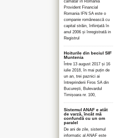
cămătar în România
Provident Financial
Romania IFN SA este o
companie românească cu
capital străin, înființată în
anul 2006 și înregistrată in
Registrul
Hoiturile din beciul SIF
Muntenia
Între 13 august 2017 și 16
iulie 2018, în mai puțin de
un an, trei paznici ai
întreprinderii Firos SA din
București, Bulevardul
Timișoara nr. 100,
Sistemul ANAF e atât
de varză, încât mă
confundă cu un om
paralel
De ani de zile, sistemul
informatic al ANAF este