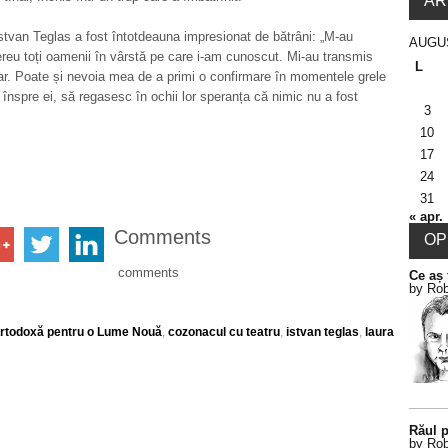
AR
Istvan Teglas a fost întotdeauna impresionat de bătrâni: „M-au
AUGU
reu toți oamenii în vârstă pe care i-am cunoscut. Mi-au transmis
L
ar. Poate și nevoia mea de a primi o confirmare în momentele grele
înspre ei, să regasesc în ochii lor speranța că nimic nu a fost
3
10
17
24
31
« apr.
Comments
OPI
comments
Ce aș 
by Rob
Ortodoxă pentru o Lume Nouă
,
cozonacul cu teatru
,
istvan teglas
,
laura
Răul p
by Rob