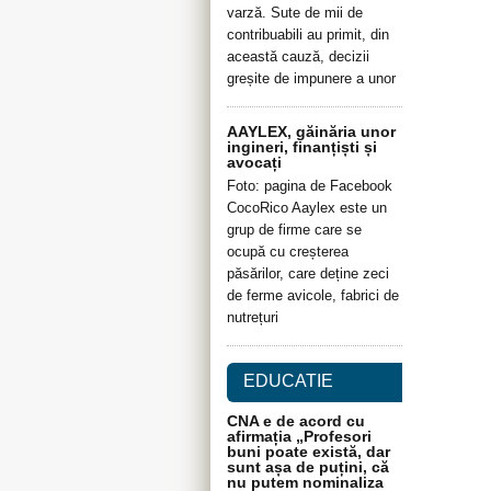
varză. Sute de mii de
contribuabili au primit, din
această cauză, decizii
greșite de impunere a unor
AAYLEX, găinăria unor
ingineri, finanțiști și
avocați
Foto: pagina de Facebook
CocoRico Aaylex este un
grup de firme care se
ocupă cu creșterea
păsărilor, care deține zeci
de ferme avicole, fabrici de
nutrețuri
EDUCATIE
CNA e de acord cu
afirmația „Profesori
buni poate există, dar
sunt așa de puțini, că
nu putem nominaliza