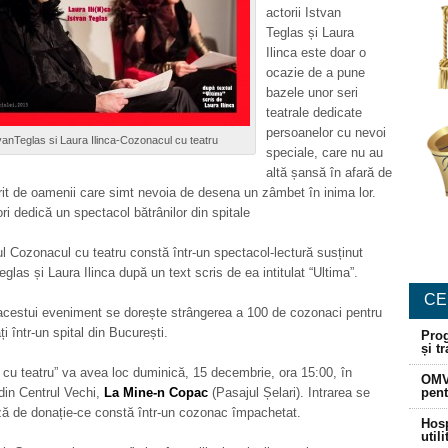
actorii Istvan
Teglas și Laura
Ilinca este doar o
ocazie de a pune
bazele unor seri
teatrale dedicate
persoanelor cu nevoi
vanTeglas si Laura Ilinca-Cozonacul cu teatru
speciale, care nu au
altă șansă în afară de
erit de oamenii care simt nevoia de desena un zâmbet în inima lor.
ori dedică un spectacol bătrânilor din spitale
 Cozonacul cu teatru constă într-un spectacol-lectură susținut
eglas și Laura Ilinca după un text scris de ea intitulat “Ultima”.
CE
acestui eveniment se dorește strângerea a 100 de cozonaci pentru
ați într-un spital din București.
Prog
și t
cu teatru” va avea loc duminică, 15 decembrie, ora 15:00, în
OMV
din Centrul Vechi,
La Mine-n Copac
(Pasajul Șelari). Intrarea se
pent
ză de donație-ce constă într-un cozonac împachetat.
Hosp
util