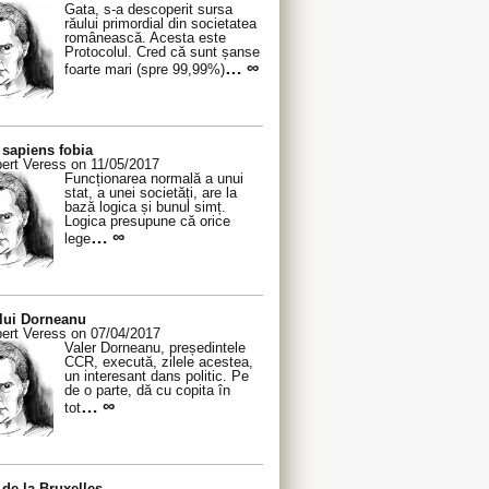
Gata, s-a descoperit sursa
răului primordial din societatea
românească. Acesta este
Protocolul. Cred că sunt șanse
… ∞
foarte mari (spre 99,99%)
sapiens fobia
ert Veress on 11/05/2017
Funcționarea normală a unui
stat, a unei societăți, are la
bază logica și bunul simț.
Logica presupune că orice
… ∞
lege
 lui Dorneanu
ert Veress on 07/04/2017
Valer Dorneanu, președintele
CCR, execută, zilele acestea,
un interesant dans politic. Pe
de o parte, dă cu copita în
… ∞
tot
de la Bruxelles