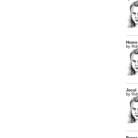
Homo 
by Rob
Jocul
by Rob
Pacea 