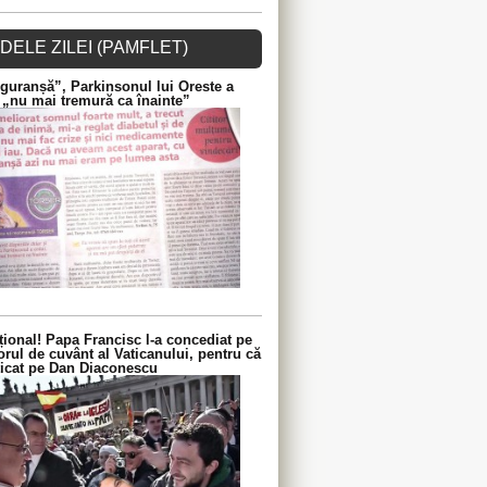
DELE ZILEI (PAMFLET)
guranșă”, Parkinsonul lui Oreste a
 „nu mai tremură ca înainte”
ional! Papa Francisc l-a concediat pe
orul de cuvânt al Vaticanului, pentru că
iticat pe Dan Diaconescu