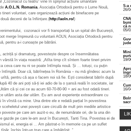
 „Cozonacul cu teatru” vine în sprijinul acțiunii umanitare
S-a 
 de
A.O.L.N. Romania
, Asociația Ortodoxă pentru o Lume Nouă,
26/0
e tineri voluntari, care organizează acțiuni de binefacere pe
CNA 
două decenii de la înființare.(
http://aoln.ro/
)
buni
că 
05/0
venimentului, cozonacii vor fi transportați la un spital din București,
ii pot merge împreună cu voluntarii AOLN, Asociația Ortodoxă pentru
___________________________________________
Guve
, pentru a-i cunoaște pe bătrâni.
jude
Mini
a, actriță și dramaturg, povestește despre ce însemnătatea
purt
19/0
 vârstă în viața noastră: „Atîta timp cît sîntem foarte tineri privim
ca ceva care nu ni se poate întîmpla nouă. Și … totuși, cu puțin
Apro
e întîmplă. Doar că, bătrînețea în România – nu mă gîndesc acum la
îngr
18/0
 e urîtă, pentru că așa o facem noi să fie. Ești considerat bătrîn după
upă 40 de ani poți să-ți iei adio de la o șansă reală în societate, iar
Cum 
tăm că și cei ce au acum 60-70-80-90 + ani au fost odată tineri.
16/0
ce uităm asta dar uităm. Eu am avut experiențe extraordinare cu
Boln
 în vîrstă ca mine. Una dintre ele e redată parțial în povestirea
sacr
e sceheletul unei povești care circulă de mult prin mediile artistice
 poveste pe care am auzit-o eu, de nenumărate ori, de la una din
LI
e gazde pe care le-am avut în București, Tanti Tina. Povestea ei de
mismul ei, energia ei … Am păstrat-o în memorie ca pe un suflet
e tînăr, închis într-un trup care a îmbătrînit. ”