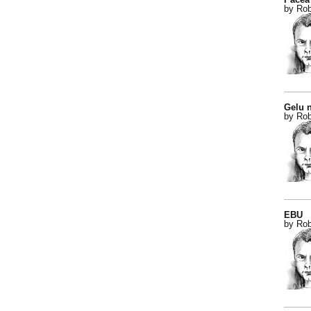
by Rob
Gelu n
by Rob
EBU
by Rob