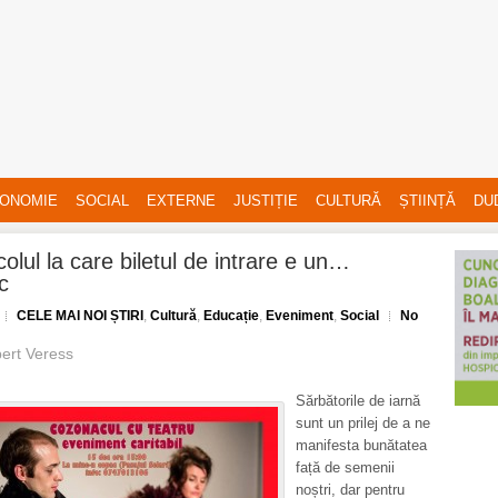
ONOMIE
SOCIAL
EXTERNE
JUSTIȚIE
CULTURĂ
ȘTIINȚĂ
DU
olul la care biletul de intrare e un…
c
CELE MAI NOI ȘTIRI
,
Cultură
,
Educație
,
Eveniment
,
Social
No
ert Veress
Sărbătorile de iarnă
sunt un prilej de a ne
manifesta bunătatea
față de semenii
noștri, dar pentru