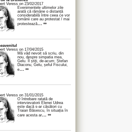
ert Veress on 23/02/2017
Evenimentele ultimelor zile
arată că rămâne o distanță
considerabilă între ceea ce vor
românii care au protestat / mai
… ∞
protestează
eavenitul
ert Veress on 17/04/2015
Mă văd nevoit să scriu, din
nou, despre simpatia mea,
Gelu. Îl știți, de-acum: Ștefan
Diaconu, Gelu, șeful Fiscului,
… ∞
e
ert Veress on 31/01/2015
O întrebare ratată de
intervievatorii Elenei Udrea
este dacă s-ar căsători cu
Traian Băsescu, în situația în
… ∞
care acesta ar