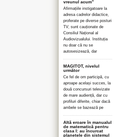
vreunul acum”
Afirmațiile instigatoare la
adresa cadrelor didactice,
proferate pe diverse posturi
TV, sunt cauționate de
Consiliul Național al
Audiovizualului. Instituția
nu doar că nu se
autosesizează, dar
MAGITOT, nivelul
următor
Ce fel de om participă, cu
aproape același succes, la
două concursuri televizate
de mare audiență, dar cu
profiluri diferite, chiar dacă
ambele se bazează pe
Altă eroare în manualul
de matematică pentru
clasa I: au încurcat
planetele din sistemul