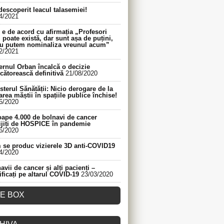
descoperit leacul talasemiei!
4/2021
e de acord cu afirmația „Profesori
 poate există, dar sunt așa de puțini,
nu putem nominaliza vreunul acum”
2/2021
rnul Orban încalcă o decizie
cătorească definitivă
21/08/2020
sterul Sănătății: Nicio derogare de la
area măștii în spațiile publice închise!
6/2020
ape 4.000 de bolnavi de cancer
ijiți de HOSPICE în pandemie
6/2020
se produc vizierele 3D anti-COVID19
4/2020
avii de cancer și alți pacienți –
ificați pe altarul COVID-19
23/03/2020
KE BOX