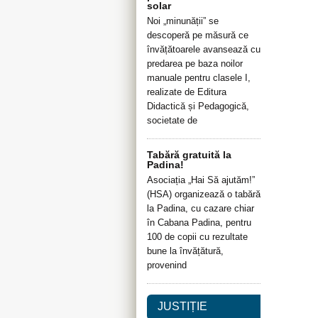
solar
Noi „minunății” se
descoperă pe măsură ce
învățătoarele avansează cu
predarea pe baza noilor
manuale pentru clasele I,
realizate de Editura
Didactică și Pedagogică,
societate de
Tabără gratuită la
Padina!
Asociația „Hai Să ajutăm!”
(HSA) organizează o tabără
la Padina, cu cazare chiar
în Cabana Padina, pentru
100 de copii cu rezultate
bune la învățătură,
provenind
JUSTIȚIE