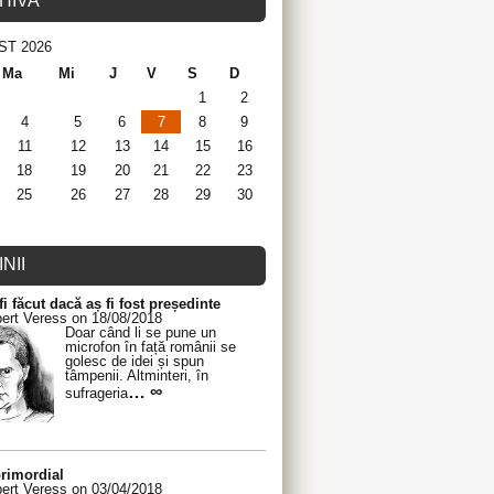
HIVA
ST 2026
Ma
Mi
J
V
S
D
1
2
4
5
6
7
8
9
11
12
13
14
15
16
18
19
20
21
22
23
25
26
27
28
29
30
NII
fi făcut dacă aș fi fost președinte
ert Veress on 18/08/2018
Doar când li se pune un
microfon în față românii se
golesc de idei și spun
tâmpenii. Altminteri, în
… ∞
sufrageria
rimordial
ert Veress on 03/04/2018