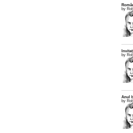
Român
by Rob
Invitaț
by Rob
Anul b
by Rob