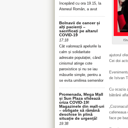
începând cu ora 19.15, la
Ateneul Român, a avut
Bolnavii de cancer și
alți pacienți –
sacrificați pe altarul
COVID-19
17:18
ISt
Cât valorează apelurile la
calm și solidaritate
ajutorul of
adresate populației, când
Cei doi act
cinismul atinge cote
paroxistice și nu se iau
Evenimentul
măsurile simple, pentru a
de Istvan T
se evita umilirea semenilor
Cu ocazia 
Promenada, Mega Mall
bătrânii afl
și Sun Plaza sfidează
criza COVID-19!
Magazinele din mall-uri
„Cozonacul 
– obligate să rămână
cafeneaua 
deschise în plină
face pe ba
situație de urgență!
19:38