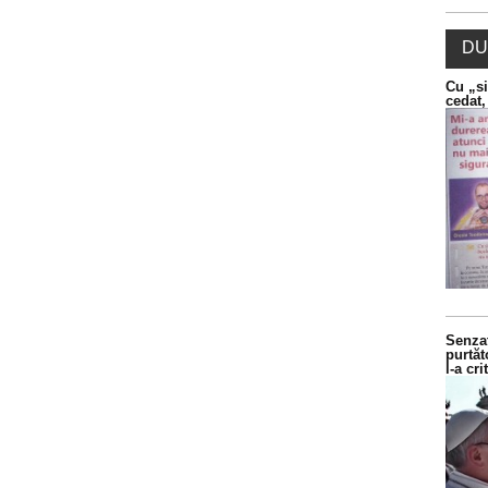
DU
Cu „si
cedat,
Senzaț
purtăt
l-a cr