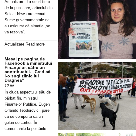
Actualizare: La scurt timp
de la publicare, articolul din
Select News are ecouri.
Surse guvernamentale ne-
au asigurat că situația „se
va rezolva”.
_____________________________________________________________
Actualizare Read more
Mesaj pe pagina de
Facebook a ministrului
Finanțelor, către un
contribuabil: „Cred că
i-o sugi zilnic lui
Dragnea”
12:55
În ciuda aspectului său de
bărbat fin, ministrul
Finanțelor Publice, Eugen
Orlando Teodorovici, pare
că se comportă ca un
golan de cartier. În
comentariile la postările