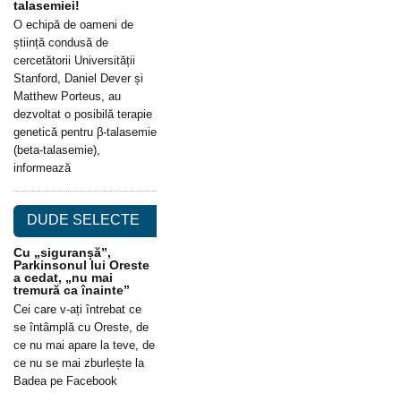
talasemiei!
O echipă de oameni de
știință condusă de
cercetătorii Universității
Stanford, Daniel Dever și
Matthew Porteus, au
dezvoltat o posibilă terapie
genetică pentru β-talasemie
(beta-talasemie),
informează
DUDE SELECTE
Cu „siguranșă”,
Parkinsonul lui Oreste
a cedat, „nu mai
tremură ca înainte”
Cei care v-ați întrebat ce
se întâmplă cu Oreste, de
ce nu mai apare la teve, de
ce nu se mai zburlește la
Badea pe Facebook