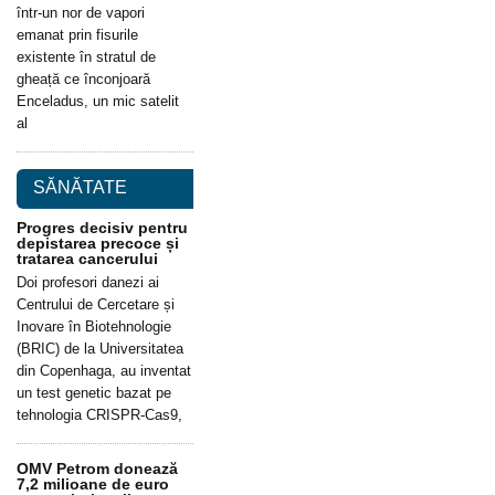
într-un nor de vapori
emanat prin fisurile
existente în stratul de
gheață ce înconjoară
Enceladus, un mic satelit
al
SĂNĂTATE
Progres decisiv pentru
depistarea precoce și
tratarea cancerului
Doi profesori danezi ai
Centrului de Cercetare și
Inovare în Biotehnologie
(BRIC) de la Universitatea
din Copenhaga, au inventat
un test genetic bazat pe
tehnologia CRISPR-Cas9,
OMV Petrom donează
7,2 milioane de euro