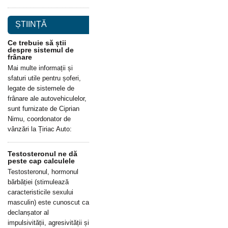
ȘTIINȚĂ
Ce trebuie să știi
despre sistemul de
frânare
Mai multe informații și
sfaturi utile pentru șoferi,
legate de sistemele de
frânare ale autovehiculelor,
sunt furnizate de Ciprian
Nimu, coordonator de
vânzări la Țiriac Auto:
Testosteronul ne dă
peste cap calculele
Testosteronul, hormonul
bărbăției (stimulează
caracteristicile sexului
masculin) este cunoscut ca
declanșator al
impulsivității, agresivității și