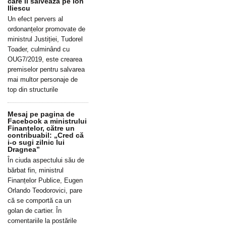
care îl salvează pe Ion
Iliescu
Un efect pervers al
ordonanțelor promovate de
ministrul Justiției, Tudorel
Toader, culminând cu
OUG7/2019, este crearea
premiselor pentru salvarea
mai multor personaje de
top din structurile
Mesaj pe pagina de
Facebook a ministrului
Finanțelor, către un
contribuabil: „Cred că
i-o sugi zilnic lui
Dragnea”
În ciuda aspectului său de
bărbat fin, ministrul
Finanțelor Publice, Eugen
Orlando Teodorovici, pare
că se comportă ca un
golan de cartier. În
comentariile la postările