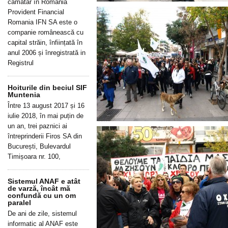
cămătar în România
Provident Financial
Romania IFN SA este o
companie românească cu
capital străin, înființată în
anul 2006 și înregistrată in
Registrul
Hoiturile din beciul SIF
Muntenia
Între 13 august 2017 și 16
iulie 2018, în mai puțin de
un an, trei paznici ai
întreprinderii Firos SA din
București, Bulevardul
Timișoara nr. 100,
Sistemul ANAF e atât
de varză, încât mă
confundă cu un om
paralel
De ani de zile, sistemul
informatic al ANAF este