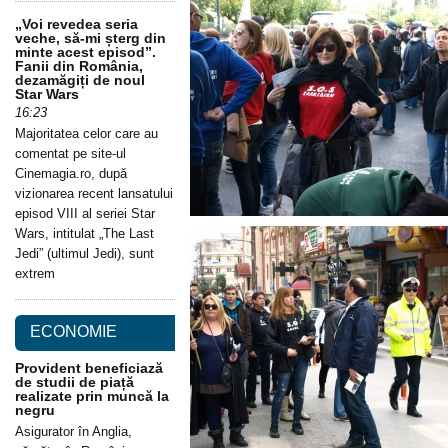
„Voi revedea seria
veche, să-mi șterg din
minte acest episod”.
Fanii din România,
dezamăgiți de noul
Star Wars
16:23
Majoritatea celor care au
comentat pe site-ul
Cinemagia.ro, după
vizionarea recent lansatului
episod VIII al seriei Star
Wars, intitulat „The Last
Jedi” (ultimul Jedi), sunt
extrem
ECONOMIE
Provident beneficiază
de studii de piață
realizate prin muncă la
negru
Asigurator în Anglia,