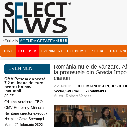
*Știri din
AGENDA CETĂȚEANULUI
HOME
EXCLUSIV
EVENIMENT
ECONOMIE
SOCIAL
EXTERN
România nu e de vânzare. Af
EVENIMENT
la protestele din Grecia împot
cianuri
OMV Petrom donează
7,2 milioane de euro
26/11/2013
CELE MAI NOI ȘTIRI
,
DESCHID
pentru bolnavii
incurabili
Social
,
SPECIAL
2 Comments
Autor: Robert Veress
02:57
Cristina Verchere, CEO
OMV Petrom și Mihaela
Nemțanu director executiv
Hospice Casa Speranței
Marți, 21 februarie 2023,