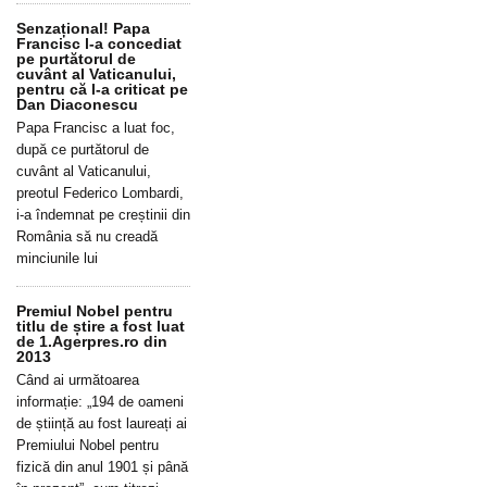
Senzațional! Papa
Francisc l-a concediat
pe purtătorul de
cuvânt al Vaticanului,
pentru că l-a criticat pe
Dan Diaconescu
Papa Francisc a luat foc,
după ce purtătorul de
cuvânt al Vaticanului,
preotul Federico Lombardi,
i-a îndemnat pe creștinii din
România să nu creadă
minciunile lui
Premiul Nobel pentru
titlu de știre a fost luat
de 1.Agerpres.ro din
2013
Când ai următoarea
informație: „194 de oameni
de știință au fost laureați ai
Premiului Nobel pentru
fizică din anul 1901 și până