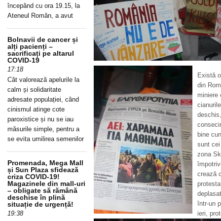
începând cu ora 19.15, la
Ateneul Român, a avut
Bolnavii de cancer și
alți pacienți –
sacrificați pe altarul
COVID-19
17:18
Există o
Cât valorează apelurile la
din Româ
calm și solidaritate
miniere 
adresate populației, când
cianuril
cinismul atinge cote
deschis,
paroxistice și nu se iau
consecin
măsurile simple, pentru a
bine cun
se evita umilirea semenilor
sunt cei
zona Sko
Promenada, Mega Mall
împotriv
și Sun Plaza sfidează
crează 
criza COVID-19!
Magazinele din mall-uri
protesta
– obligate să rămână
deplasat
deschise în plină
într-un 
situație de urgență!
19:38
ieri, pr