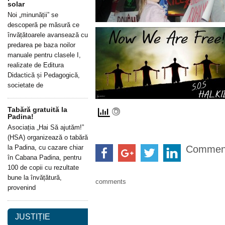
solar
Noi „minunății” se
descoperă pe măsură ce
învățătoarele avansează cu
predarea pe baza noilor
manuale pentru clasele I,
realizate de Editura
Didactică și Pedagogică,
societate de
Tabără gratuită la
Padina!
Asociația „Hai Să ajutăm!”
(HSA) organizează o tabără
la Padina, cu cazare chiar
Commen
în Cabana Padina, pentru
100 de copii cu rezultate
bune la învățătură,
comments
provenind
JUSTIȚIE