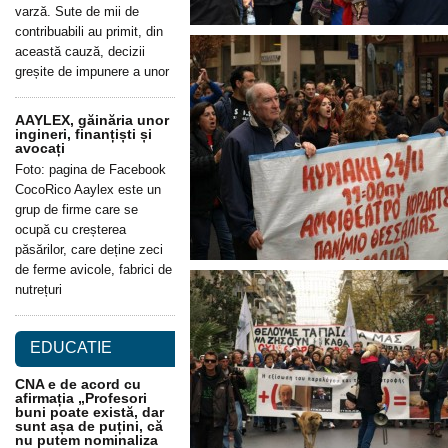
varză. Sute de mii de
contribuabili au primit, din
această cauză, decizii
greșite de impunere a unor
AAYLEX, găinăria unor
ingineri, finanțiști și
avocați
Foto: pagina de Facebook
CocoRico Aaylex este un
grup de firme care se
ocupă cu creșterea
păsărilor, care deține zeci
de ferme avicole, fabrici de
nutrețuri
EDUCATIE
CNA e de acord cu
afirmația „Profesori
buni poate există, dar
sunt așa de puțini, că
nu putem nominaliza