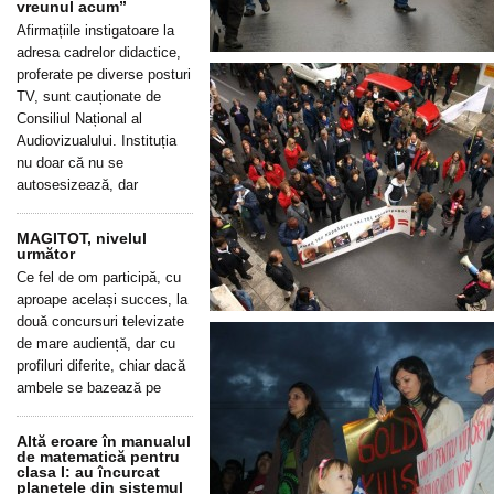
vreunul acum”
Afirmațiile instigatoare la
adresa cadrelor didactice,
proferate pe diverse posturi
TV, sunt cauționate de
Consiliul Național al
Audiovizualului. Instituția
nu doar că nu se
autosesizează, dar
MAGITOT, nivelul
următor
Ce fel de om participă, cu
aproape același succes, la
două concursuri televizate
de mare audiență, dar cu
profiluri diferite, chiar dacă
ambele se bazează pe
Altă eroare în manualul
de matematică pentru
clasa I: au încurcat
planetele din sistemul