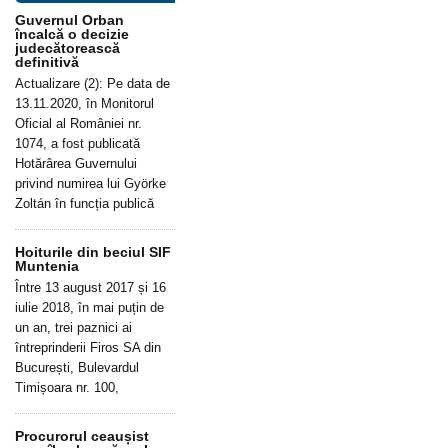
Guvernul Orban
încalcă o decizie
judecătorească
definitivă
Actualizare (2): Pe data de
13.11.2020, în Monitorul
Oficial al României nr.
1074, a fost publicată
Hotărârea Guvernului
privind numirea lui Györke
Zoltán în funcția publică
Hoiturile din beciul SIF
Muntenia
Între 13 august 2017 și 16
iulie 2018, în mai puțin de
un an, trei paznici ai
întreprinderii Firos SA din
București, Bulevardul
Timișoara nr. 100,
Procurorul ceaușist