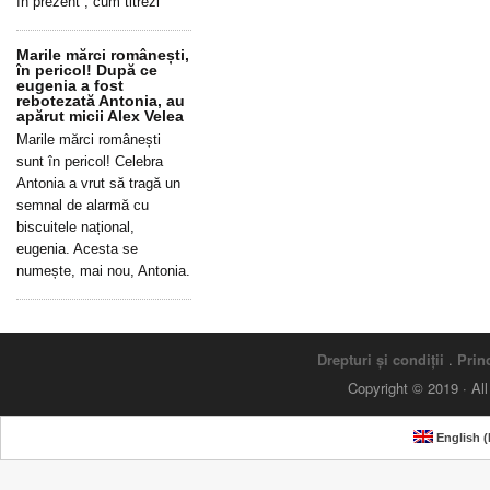
în prezent”, cum titrezi
Marile mărci românești,
în pericol! După ce
eugenia a fost
rebotezată Antonia, au
apărut micii Alex Velea
Marile mărci românești
sunt în pericol! Celebra
Antonia a vrut să tragă un
semnal de alarmă cu
biscuitele național,
eugenia. Acesta se
numește, mai nou, Antonia.
Drepturi și condiții
.
Princ
Copyright © 2019 · Al
English
(