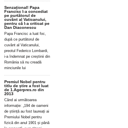
Senzațional! Papa
Francisc l-a concediat
pe purtătorul de
cuvânt al Vaticanului,
pentru că l-a criticat pe
Dan Diaconescu
Papa Francisc a luat foc,
după ce purtătorul de
cuvânt al Vaticanului,
preotul Federico Lombardi,
i-a îndemnat pe creștinii din
România să nu creadă
minciunile lui
Premiul Nobel pentru
titlu de știre a fost luat
de 1.Agerpres.ro din
2013
Când ai următoarea
informație: „194 de oameni
de știință au fost laureați ai
Premiului Nobel pentru
fizică din anul 1901 și până