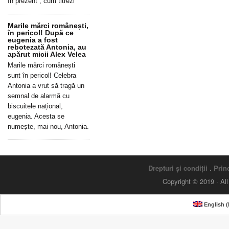
în prezent”, cum titrezi
Marile mărci românești,
în pericol! După ce
eugenia a fost
rebotezată Antonia, au
apărut micii Alex Velea
Marile mărci românești
sunt în pericol! Celebra
Antonia a vrut să tragă un
semnal de alarmă cu
biscuitele național,
eugenia. Acesta se
numește, mai nou, Antonia.
Drepturi și condiții
.
Princ
Copyright © 2019 · Al
English
(