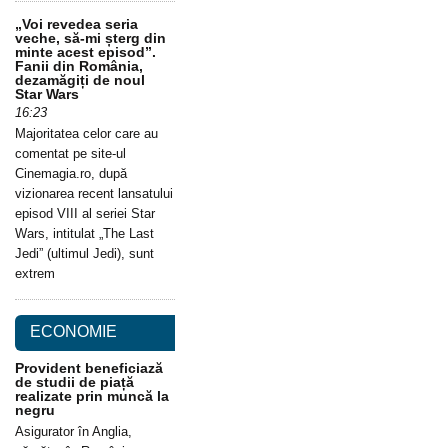
„Voi revedea seria
veche, să-mi șterg din
minte acest episod”.
Fanii din România,
dezamăgiți de noul
Star Wars
16:23
Majoritatea celor care au
comentat pe site-ul
Cinemagia.ro, după
vizionarea recent lansatului
episod VIII al seriei Star
Wars, intitulat „The Last
Jedi” (ultimul Jedi), sunt
extrem
ECONOMIE
Provident beneficiază
de studii de piață
realizate prin muncă la
negru
Asigurator în Anglia,