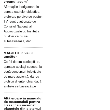
vreunul acum”
Afirmațiile instigatoare la
adresa cadrelor didactice,
proferate pe diverse posturi
TV, sunt cauționate de
Consiliul Național al
Audiovizualului. Instituția
nu doar că nu se
autosesizează, dar
MAGITOT, nivelul
următor
Ce fel de om participă, cu
aproape același succes, la
două concursuri televizate
de mare audiență, dar cu
profiluri diferite, chiar dacă
ambele se bazează pe
Altă eroare în manualul
de matematică pentru
clasa I: au încurcat
planetele din sistemul