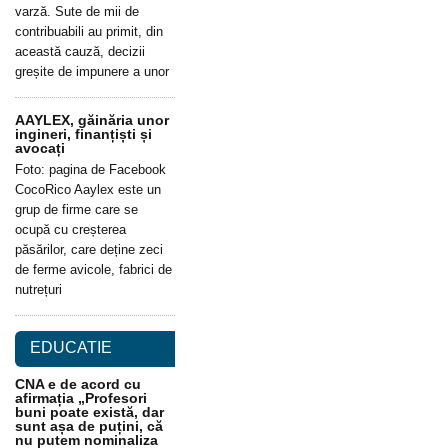
varză. Sute de mii de
contribuabili au primit, din
această cauză, decizii
greșite de impunere a unor
AAYLEX, găinăria unor
ingineri, finanțiști și
avocați
Foto: pagina de Facebook
CocoRico Aaylex este un
grup de firme care se
ocupă cu creșterea
păsărilor, care deține zeci
de ferme avicole, fabrici de
nutrețuri
EDUCATIE
CNA e de acord cu
afirmația „Profesori
buni poate există, dar
sunt așa de puțini, că
nu putem nominaliza