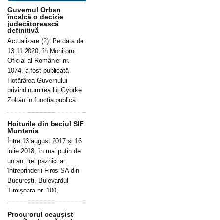
Guvernul Orban
încalcă o decizie
judecătorească
definitivă
Actualizare (2): Pe data de
13.11.2020, în Monitorul
Oficial al României nr.
1074, a fost publicată
Hotărârea Guvernului
privind numirea lui Györke
Zoltán în funcția publică
Hoiturile din beciul SIF
Muntenia
Între 13 august 2017 și 16
iulie 2018, în mai puțin de
un an, trei paznici ai
întreprinderii Firos SA din
București, Bulevardul
Timișoara nr. 100,
Procurorul ceaușist