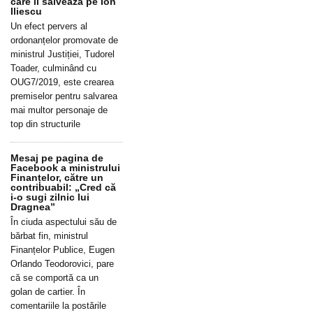
care îl salvează pe Ion
Iliescu
Un efect pervers al
ordonanțelor promovate de
ministrul Justiției, Tudorel
Toader, culminând cu
OUG7/2019, este crearea
premiselor pentru salvarea
mai multor personaje de
top din structurile
Mesaj pe pagina de
Facebook a ministrului
Finanțelor, către un
contribuabil: „Cred că
i-o sugi zilnic lui
Dragnea”
În ciuda aspectului său de
bărbat fin, ministrul
Finanțelor Publice, Eugen
Orlando Teodorovici, pare
că se comportă ca un
golan de cartier. În
comentariile la postările