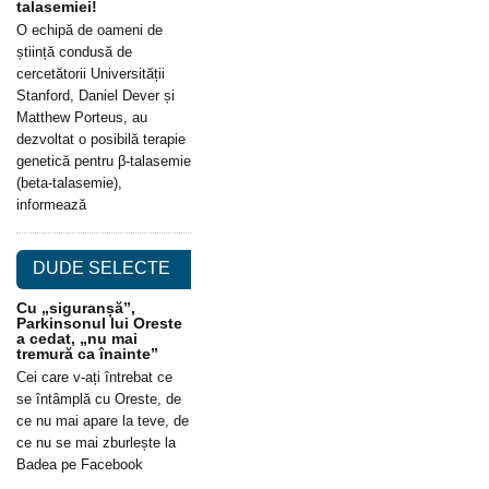
talasemiei!
O echipă de oameni de
știință condusă de
cercetătorii Universității
Stanford, Daniel Dever și
Matthew Porteus, au
dezvoltat o posibilă terapie
genetică pentru β-talasemie
(beta-talasemie),
informează
DUDE SELECTE
Cu „siguranșă”,
Parkinsonul lui Oreste
a cedat, „nu mai
tremură ca înainte”
Cei care v-ați întrebat ce
se întâmplă cu Oreste, de
ce nu mai apare la teve, de
ce nu se mai zburlește la
Badea pe Facebook