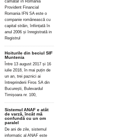
cămătar în România
Provident Financial
Romania IFN SA este o
companie românească cu
capital străin, înființată în
anul 2006 și înregistrată in
Registrul
Hoiturile din beciul SIF
Muntenia
Între 13 august 2017 și 16
iulie 2018, în mai puțin de
un an, trei paznici ai
întreprinderii Firos SA din
București, Bulevardul
Timișoara nr. 100,
Sistemul ANAF e atât
de varză, încât mă
confundă cu un om
paralel
De ani de zile, sistemul
informatic al ANAF este