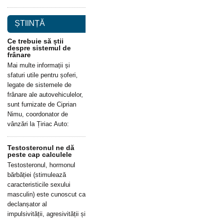
ȘTIINȚĂ
Ce trebuie să știi
despre sistemul de
frânare
Mai multe informații și
sfaturi utile pentru șoferi,
legate de sistemele de
frânare ale autovehiculelor,
sunt furnizate de Ciprian
Nimu, coordonator de
vânzări la Țiriac Auto:
Testosteronul ne dă
peste cap calculele
Testosteronul, hormonul
bărbăției (stimulează
caracteristicile sexului
masculin) este cunoscut ca
declanșator al
impulsivității, agresivității și