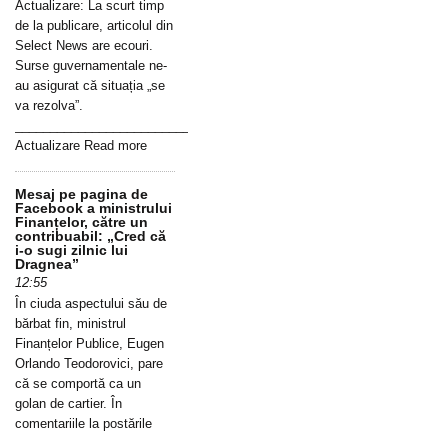
Actualizare: La scurt timp
de la publicare, articolul din
Select News are ecouri.
Surse guvernamentale ne-
au asigurat că situația „se
va rezolva”.
_____________________________________________________________
Actualizare Read more
Mesaj pe pagina de
Facebook a ministrului
Finanțelor, către un
contribuabil: „Cred că
i-o sugi zilnic lui
Dragnea”
12:55
În ciuda aspectului său de
bărbat fin, ministrul
Finanțelor Publice, Eugen
Orlando Teodorovici, pare
că se comportă ca un
golan de cartier. În
comentariile la postările