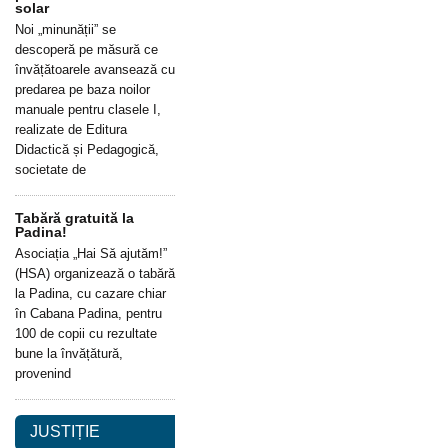
solar
Noi „minunății” se
descoperă pe măsură ce
învățătoarele avansează cu
predarea pe baza noilor
manuale pentru clasele I,
realizate de Editura
Didactică și Pedagogică,
societate de
Tabără gratuită la
Padina!
Asociația „Hai Să ajutăm!”
(HSA) organizează o tabără
la Padina, cu cazare chiar
în Cabana Padina, pentru
100 de copii cu rezultate
bune la învățătură,
provenind
JUSTIȚIE