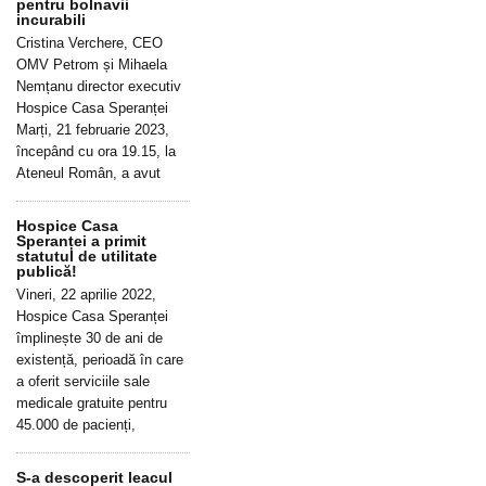
pentru bolnavii
incurabili
Cristina Verchere, CEO
OMV Petrom și Mihaela
Nemțanu director executiv
Hospice Casa Speranței
Marți, 21 februarie 2023,
începând cu ora 19.15, la
Ateneul Român, a avut
Hospice Casa
Speranței a primit
statutul de utilitate
publică!
Vineri, 22 aprilie 2022,
Hospice Casa Speranței
împlinește 30 de ani de
existență, perioadă în care
a oferit serviciile sale
medicale gratuite pentru
45.000 de pacienți,
S-a descoperit leacul