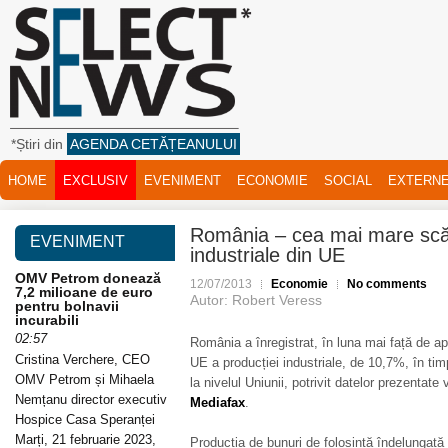
*Știri din
AGENDA CETĂȚEANULUI
HOME
EXCLUSIV
EVENIMENT
ECONOMIE
SOCIAL
EXTERN
România – cea mai mare scăd
EVENIMENT
industriale din UE
OMV Petrom donează
12/07/2013
Economie
No comments
7,2 milioane de euro
Autor: Robert Veress
pentru bolnavii
incurabili
02:57
România a înregistrat, în luna mai față de ap
Cristina Verchere, CEO
UE a producției industriale, de 10,7%, în ti
OMV Petrom și Mihaela
la nivelul Uniunii, potrivit datelor prezentate
Nemțanu director executiv
Mediafax
.
Hospice Casa Speranței
Marți, 21 februarie 2023,
Producția de bunuri de folosință îndelungată