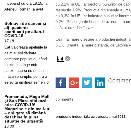
începând cu ora 19.15, la
cu 2,1% în UE, iar sectorul bunurilor de capi
Ateneul Român, a avut
respectiv 1,9%. Producția din energie a urca
cu 0,3% în UE, iar industria bunurilor inter
0,2%. Producția de bunuri de uz curent a ur
Bolnavii de cancer și
alți pacienți –
scăzut cu 0,1% în UE.
sacrificați pe altarul
COVID-19
Cea mai mare creștere a producției industria
17:18
6,1%, urmată, la mare distanță, de Letonia 
Cât valorează apelurile la
calm și solidaritate
adresate populației, când
cinismul atinge cote
paroxistice și nu se iau
măsurile simple, pentru a
Commen
se evita umilirea semenilor
Promenada, Mega Mall
comments
și Sun Plaza sfidează
criza COVID-19!
Magazinele din mall-uri
– obligate să rămână
deschise în plină
productie industriala ue eurostat mai 2013
situație de urgență!
19:38