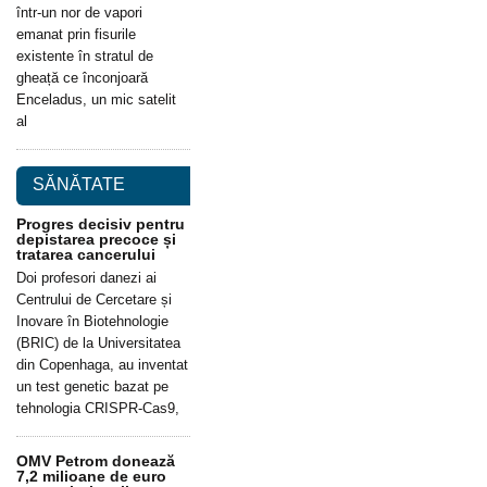
într-un nor de vapori
emanat prin fisurile
existente în stratul de
gheață ce înconjoară
Enceladus, un mic satelit
al
SĂNĂTATE
Progres decisiv pentru
depistarea precoce și
tratarea cancerului
Doi profesori danezi ai
Centrului de Cercetare și
Inovare în Biotehnologie
(BRIC) de la Universitatea
din Copenhaga, au inventat
un test genetic bazat pe
tehnologia CRISPR-Cas9,
OMV Petrom donează
7,2 milioane de euro