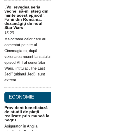
„Voi revedea seria
veche, să-mi șterg din
minte acest episod”.
Fanii din România,
dezamăgiți de noul
Star Wars
16:23
Majoritatea celor care au
comentat pe site-ul
Cinemagia.ro, după
vizionarea recent lansatului
episod VIII al seriei Star
Wars, intitulat „The Last
Jedi” (ultimul Jedi), sunt
extrem
ECONOMIE
Provident beneficiază
de studii de piață
realizate prin muncă la
negru
Asigurator în Anglia,