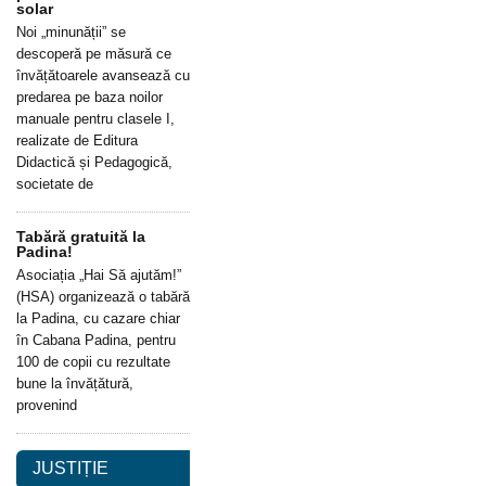
solar
Noi „minunății” se
descoperă pe măsură ce
învățătoarele avansează cu
predarea pe baza noilor
manuale pentru clasele I,
realizate de Editura
Didactică și Pedagogică,
societate de
Tabără gratuită la
Padina!
Asociația „Hai Să ajutăm!”
(HSA) organizează o tabără
la Padina, cu cazare chiar
în Cabana Padina, pentru
100 de copii cu rezultate
bune la învățătură,
provenind
JUSTIȚIE