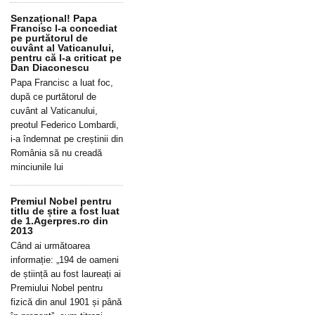
Senzațional! Papa
Francisc l-a concediat
pe purtătorul de
cuvânt al Vaticanului,
pentru că l-a criticat pe
Dan Diaconescu
Papa Francisc a luat foc,
după ce purtătorul de
cuvânt al Vaticanului,
preotul Federico Lombardi,
i-a îndemnat pe creștinii din
România să nu creadă
minciunile lui
Premiul Nobel pentru
titlu de știre a fost luat
de 1.Agerpres.ro din
2013
Când ai următoarea
informație: „194 de oameni
de știință au fost laureați ai
Premiului Nobel pentru
fizică din anul 1901 și până