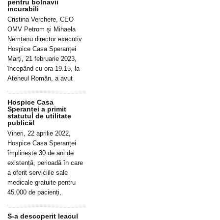
pentru bolnavii
incurabili
Cristina Verchere, CEO
OMV Petrom și Mihaela
Nemțanu director executiv
Hospice Casa Speranței
Marți, 21 februarie 2023,
începând cu ora 19.15, la
Ateneul Român, a avut
Hospice Casa
Speranței a primit
statutul de utilitate
publică!
Vineri, 22 aprilie 2022,
Hospice Casa Speranței
împlinește 30 de ani de
existență, perioadă în care
a oferit serviciile sale
medicale gratuite pentru
45.000 de pacienți,
S-a descoperit leacul