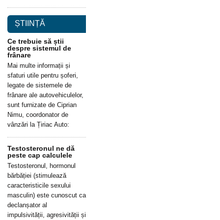
ȘTIINȚĂ
Ce trebuie să știi
despre sistemul de
frânare
Mai multe informații și
sfaturi utile pentru șoferi,
legate de sistemele de
frânare ale autovehiculelor,
sunt furnizate de Ciprian
Nimu, coordonator de
vânzări la Țiriac Auto:
Testosteronul ne dă
peste cap calculele
Testosteronul, hormonul
bărbăției (stimulează
caracteristicile sexului
masculin) este cunoscut ca
declanșator al
impulsivității, agresivității și