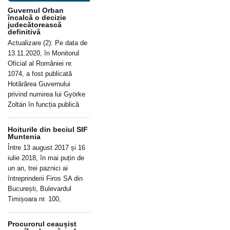
Guvernul Orban
încalcă o decizie
judecătorească
definitivă
Actualizare (2): Pe data de
13.11.2020, în Monitorul
Oficial al României nr.
1074, a fost publicată
Hotărârea Guvernului
privind numirea lui Györke
Zoltán în funcția publică
Hoiturile din beciul SIF
Muntenia
Între 13 august 2017 și 16
iulie 2018, în mai puțin de
un an, trei paznici ai
întreprinderii Firos SA din
București, Bulevardul
Timișoara nr. 100,
Procurorul ceaușist