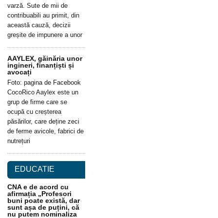
varză. Sute de mii de
contribuabili au primit, din
această cauză, decizii
greșite de impunere a unor
AAYLEX, găinăria unor
ingineri, finanțiști și
avocați
Foto: pagina de Facebook
CocoRico Aaylex este un
grup de firme care se
ocupă cu creșterea
păsărilor, care deține zeci
de ferme avicole, fabrici de
nutrețuri
EDUCATIE
CNA e de acord cu
afirmația „Profesori
buni poate există, dar
sunt așa de puțini, că
nu putem nominaliza