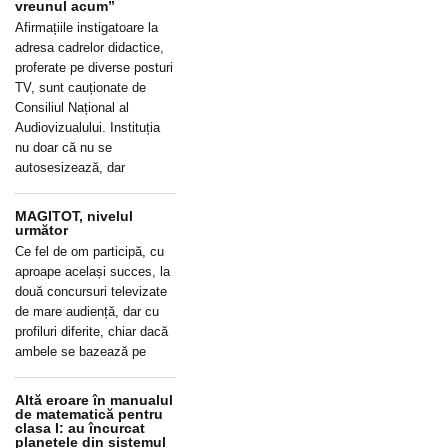
vreunul acum”
Afirmațiile instigatoare la
adresa cadrelor didactice,
proferate pe diverse posturi
TV, sunt cauționate de
Consiliul Național al
Audiovizualului. Instituția
nu doar că nu se
autosesizează, dar
MAGITOT, nivelul
următor
Ce fel de om participă, cu
aproape același succes, la
două concursuri televizate
de mare audiență, dar cu
profiluri diferite, chiar dacă
ambele se bazează pe
Altă eroare în manualul
de matematică pentru
clasa I: au încurcat
planetele din sistemul