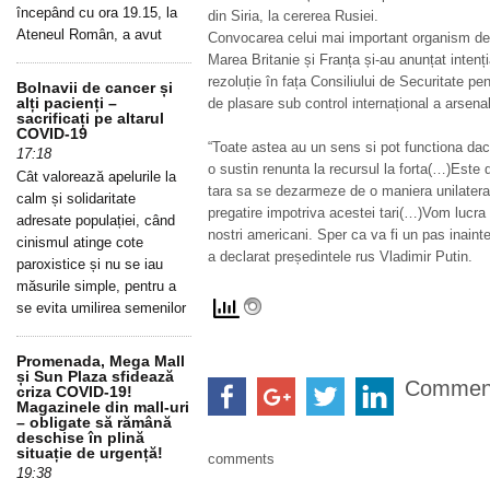
începând cu ora 19.15, la
din Siria, la cererea Rusiei.
Ateneul Român, a avut
Convocarea celui mai important organism de
Marea Britanie și Franța și-au anunțat intenți
rezoluție în fața Consiliului de Securitate p
Bolnavii de cancer și
alți pacienți –
de plasare sub control internațional a arsenal
sacrificați pe altarul
COVID-19
“Toate astea au un sens si pot functiona dac
17:18
o sustin renunta la recursul la forta(…)Este d
Cât valorează apelurile la
tara sa se dezarmeze de o maniera unilateral
calm și solidaritate
pregatire impotriva acestei tari(…)Vom lucra 
adresate populației, când
nostri americani. Sper ca va fi un pas inaint
cinismul atinge cote
a declarat președintele rus Vladimir Putin.
paroxistice și nu se iau
măsurile simple, pentru a
se evita umilirea semenilor
Promenada, Mega Mall
și Sun Plaza sfidează
Commen
criza COVID-19!
Magazinele din mall-uri
– obligate să rămână
deschise în plină
situație de urgență!
comments
19:38