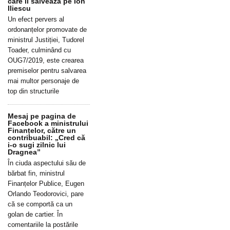
care îl salvează pe Ion
Iliescu
Un efect pervers al
ordonanțelor promovate de
ministrul Justiției, Tudorel
Toader, culminând cu
OUG7/2019, este crearea
premiselor pentru salvarea
mai multor personaje de
top din structurile
Mesaj pe pagina de
Facebook a ministrului
Finanțelor, către un
contribuabil: „Cred că
i-o sugi zilnic lui
Dragnea”
În ciuda aspectului său de
bărbat fin, ministrul
Finanțelor Publice, Eugen
Orlando Teodorovici, pare
că se comportă ca un
golan de cartier. În
comentariile la postările