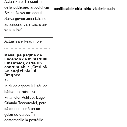
Actualizare: La scurt timp
de la publicare, articolul din
conflictul din siria
,
siria
,
vladimir putin
Select News are ecouri.
Surse guvernamentale ne-
au asigurat că situația „se
va rezolva”.
_____________________________________________________________
Actualizare Read more
Mesaj pe pagina de
Facebook a ministrului
Finanțelor, către un
contribuabil: „Cred că
i-o sugi zilnic lui
Dragnea”
12:55
În ciuda aspectului său de
bărbat fin, ministrul
Finanțelor Publice, Eugen
Orlando Teodorovici, pare
că se comportă ca un
golan de cartier. În
comentariile la postările