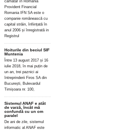
cămătar în România
Provident Financial
Romania IFN SA este o
companie românească cu
capital străin, înființată în
anul 2006 și înregistrată in
Registrul
Hoiturile din beciul SIF
Muntenia
Între 13 august 2017 și 16
iulie 2018, în mai puțin de
un an, trei paznici ai
întreprinderii Firos SA din
București, Bulevardul
Timișoara nr. 100,
Sistemul ANAF e atât
de varză, încât mă
confundă cu un om
paralel
De ani de zile, sistemul
informatic al ANAF este