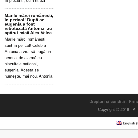
în prezent”, cum titrezi
Marile mărci românești,
în pericol! După ce
eugenia a fost
rebotezată Antonia, au
apărut micii Alex Velea
Marile mărci românești
sunt în pericol! Celebra
Antonia a vrut să tragă un
semnal de alarmă cu
biscuitele național,
eugenia. Acesta se
numește, mai nou, Antonia.
Drepturi și condiții
.
Princ
Copyright © 2019 · Al
English
(