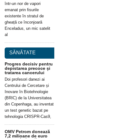
într-un nor de vapori
emanat prin fisurile
existente în stratul de
gheață ce înconjoară
Enceladus, un mic satelit
al
SĂNĂTATE
Progres decisiv pentru
depistarea precoce și
tratarea cancerului
Doi profesori danezi ai
Centrului de Cercetare și
Inovare în Biotehnologie
(BRIC) de la Universitatea
din Copenhaga, au inventat
un test genetic bazat pe
tehnologia CRISPR-Cas9,
OMV Petrom donează
7,2 milioane de euro