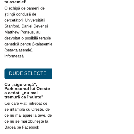
talasemiei!
O echipă de oameni de
știință condusă de
cercetătorii Universității
Stanford, Daniel Dever și
Matthew Porteus, au
dezvoltat o posibilă terapie
genetică pentru β-talasemie
(beta-talasemie),
informează
DUDE SELECTE
Cu „siguranșă”,
Parkinsonul lui Oreste
a cedat, „nu mai
tremură ca înainte”
Cei care v-ați întrebat ce
se întâmplă cu Oreste, de
ce nu mai apare la teve, de
ce nu se mai zburlește la
Badea pe Facebook