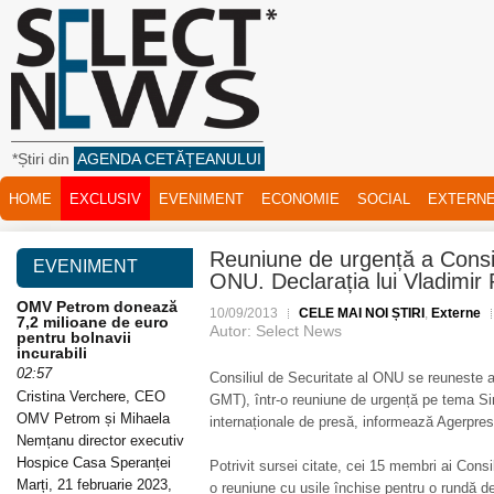
*Știri din
AGENDA CETĂȚEANULUI
HOME
EXCLUSIV
EVENIMENT
ECONOMIE
SOCIAL
EXTERN
Reuniune de urgență a Consili
EVENIMENT
ONU. Declarația lui Vladimir 
OMV Petrom donează
10/09/2013
CELE MAI NOI ȘTIRI
,
Externe
7,2 milioane de euro
Autor: Select News
pentru bolnavii
incurabili
02:57
Consiliul de Securitate al ONU se reuneste az
Cristina Verchere, CEO
GMT), într-o reuniune de urgență pe tema Siri
OMV Petrom și Mihaela
internaționale de presă, informează Agerpres
Nemțanu director executiv
Hospice Casa Speranței
Potrivit sursei citate, cei 15 membri ai Consil
Marți, 21 februarie 2023,
o reuniune cu ușile închise pentru o rundă de 