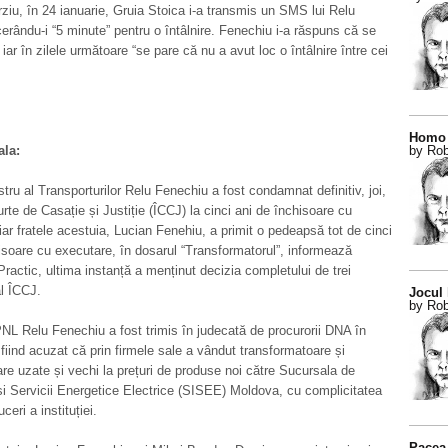
rziu, în 24 ianuarie, Gruia Stoica i-a transmis un SMS lui Relu
erându-i “5 minute” pentru o întâlnire. Fenechiu i-a răspuns că se
, iar în zilele următoare “se pare că nu a avut loc o întâlnire între cei
Homo 
ala:
by Rob
stru al Transporturilor Relu Fenechiu a fost condamnat definitiv, joi,
urte de Casație și Justiție (ÎCCJ) la cinci ani de închisoare cu
iar fratele acestuia, Lucian Fenehiu, a primit o pedeapsă tot de cinci
isoare cu executare, în dosarul “Transformatorul”, informează
 Practic, ultima instanță a menținut decizia completului de trei
al ÎCCJ.
Jocul
by Rob
NL Relu Fenechiu a fost trimis în judecată de procurorii DNA în
 fiind acuzat că prin firmele sale a vândut transformatoare și
are uzate și vechi la prețuri de produse noi către Sucursala de
 si Servicii Energetice Electrice (SISEE) Moldova, cu complicitatea
ceri a instituției.
Pacea 