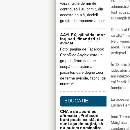
Fratele ace
varză. Sute de mii de
administrat
contribuabili au primit, din
fost acuzaț
această cauză, decizii
și complici
greșite de impunere a unor
Deputatul R
AAYLEX, găinăria unor
se află în p
ingineri, finanțiști și
Relu Fenech
avocați
arest, în c
Foto: pagina de Facebook
pedepsei.
CocoRico Aaylex este un
grup de firme care se
În 12 iulie
ocupă cu creșterea
judecători 
păsărilor, care deține zeci
ani interzi
de ferme avicole, fabrici de
calificată.
nutrețuri
funcția de m
La aceeași 
EDUCATIE
Lucian Fen
CNA e de acord cu
afirmația „Profesori
Ioan Turbat
buni poate există, dar
Mărghidan, 
sunt așa de puțini, că
nu putem nominaliza
condamnați 