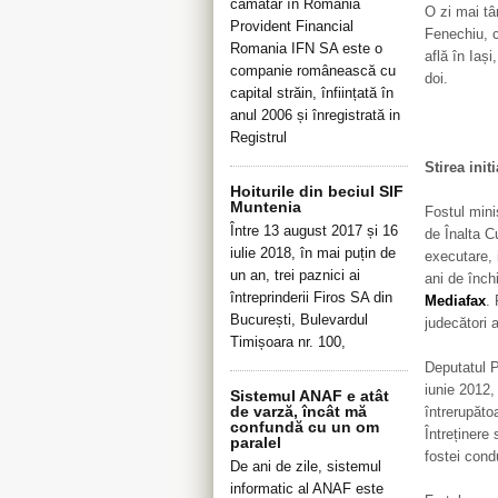
cămătar în România
O zi mai tâ
Provident Financial
Fenechiu, c
Romania IFN SA este o
află în Iași
companie românească cu
doi.
capital străin, înființată în
anul 2006 și înregistrată in
Registrul
Stirea initi
Hoiturile din beciul SIF
Muntenia
Fostul mini
Între 13 august 2017 și 16
de Înalta C
iulie 2018, în mai puțin de
executare, 
un an, trei paznici ai
ani de înch
întreprinderii Firos SA din
Mediafax
.
București, Bulevardul
judecători 
Timișoara nr. 100,
Deputatul P
iunie 2012,
Sistemul ANAF e atât
de varză, încât mă
întrerupăto
confundă cu un om
Întreținere
paralel
fostei condu
De ani de zile, sistemul
informatic al ANAF este