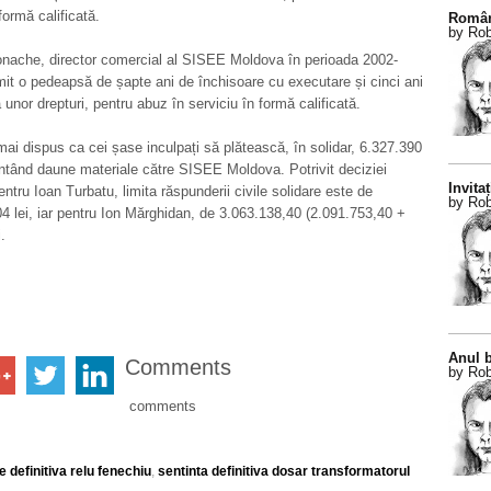
formă calificată.
Român
by Rob
onache, director comercial al SISEE Moldova în perioada 2002-
mit o pedeapsă de șapte ani de închisoare cu executare și cinci ani
 unor drepturi, pentru abuz în serviciu în formă calificată.
mai dispus ca cei șase inculpați să plătească, în solidar, 6.327.390
entând daune materiale către SISEE Moldova. Potrivit deciziei
Invitaț
entru Ioan Turbatu, limita răspunderii civile solidare este de
by Rob
4 lei, iar pentru Ion Mărghidan, de 3.063.138,40 (2.091.753,40 +
.
Anul b
Comments
by Rob
comments
definitiva relu fenechiu
,
sentinta definitiva dosar transformatorul