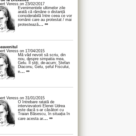
ert Veress on 23/02/2017
Evenimentele ultimelor zile
arată că rămâne o distanță
considerabilă între ceea ce vor
românii care au protestat / mai
… ∞
protestează
eavenitul
ert Veress on 17/04/2015
Mă văd nevoit să scriu, din
nou, despre simpatia mea,
Gelu. Îl știți, de-acum: Ștefan
Diaconu, Gelu, șeful Fiscului,
… ∞
e
ert Veress on 31/01/2015
O întrebare ratată de
intervievatorii Elenei Udrea
este dacă s-ar căsători cu
Traian Băsescu, în situația în
… ∞
care acesta ar