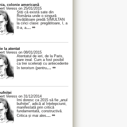
ia, colonie americană
ert Veress on 25/01/2015
Știți că există sate din
România unde o singură
învățătoare predă SIMULTAN
la cinci clase: pregătitoare, I, a
… ∞
II-a, a
ie la atentat
ert Veress on 08/01/2015
Atentatul de ieri, de la Paris,
pare ireal. Cum a fost posibil
ca trei scelerați cu antecedente
… ∞
în terorism (pentru
ufniței
ert Veress on 31/12/2014
Îmi doresc ca 2015 să fie „anul
bufniței”, adică al înțelepciunii,
manifestată prin critică
fundamentată, constructivă.
… ∞
Critica și mai ales