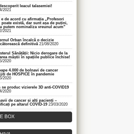
descoperit leacul talasemiei!
4/2021
e de acord cu afirmația „Profesori
 poate există, dar sunt așa de puțini,
nu putem nominaliza vreunul acum”
2/2021
rnul Orban încalcă o decizie
cătorească definitivă
21/08/2020
sterul Sănătății: Nicio derogare de la
area măștii în spațiile publice închise!
6/2020
ape 4.000 de bolnavi de cancer
ijiți de HOSPICE în pandemie
6/2020
se produc vizierele 3D anti-COVID19
4/2020
avii de cancer și alți pacienți –
ificați pe altarul COVID-19
23/03/2020
KE BOX