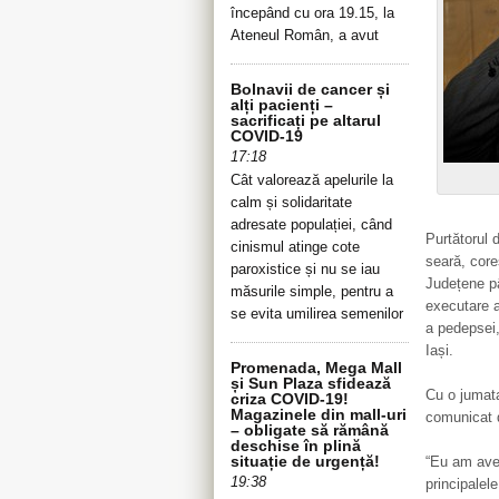
începând cu ora 19.15, la
Ateneul Român, a avut
Bolnavii de cancer și
alți pacienți –
sacrificați pe altarul
COVID-19
17:18
Cât valorează apelurile la
calm și solidaritate
adresate populației, când
Purtătorul 
cinismul atinge cote
seară, cor
paroxistice și nu se iau
Județene p
măsurile simple, pentru a
executare a
se evita umilirea semenilor
a pedepsei,
Iași.
Promenada, Mega Mall
și Sun Plaza sfidează
Cu o jumata
criza COVID-19!
Magazinele din mall-uri
comunicat d
– obligate să rămână
deschise în plină
situație de urgență!
“Eu am aver
19:38
principalel