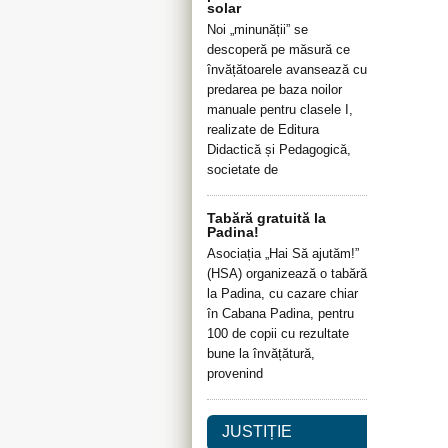
solar
Noi „minunății” se
descoperă pe măsură ce
învățătoarele avansează cu
predarea pe baza noilor
manuale pentru clasele I,
realizate de Editura
Didactică și Pedagogică,
societate de
Tabără gratuită la
Padina!
Asociația „Hai Să ajutăm!”
(HSA) organizează o tabără
la Padina, cu cazare chiar
în Cabana Padina, pentru
100 de copii cu rezultate
bune la învățătură,
provenind
JUSTIȚIE