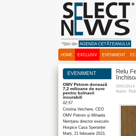
*Știri din
AGENDA CETĂȚEANULUI
HOME
EXCLUSIV
EVENIMENT
EC
Relu Fe
EVENIMENT
închiso
OMV Petrom donează
30/01/2014
7,2 milioane de euro
Autor: Rob
pentru bolnavii
incurabili
02:57
Cristina Verchere, CEO
OMV Petrom și Mihaela
Nemțanu director executiv
Hospice Casa Speranței
Marți, 21 februarie 2023,