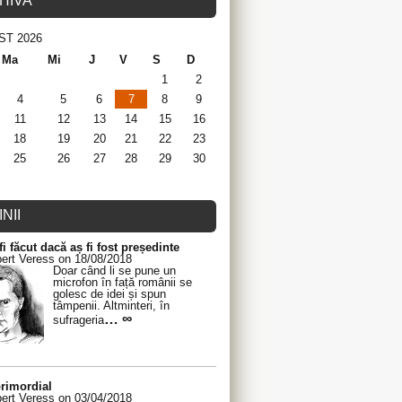
HIVA
ST 2026
Ma
Mi
J
V
S
D
1
2
4
5
6
7
8
9
11
12
13
14
15
16
18
19
20
21
22
23
25
26
27
28
29
30
NII
fi făcut dacă aș fi fost președinte
ert Veress on 18/08/2018
Doar când li se pune un
microfon în față românii se
golesc de idei și spun
tâmpenii. Altminteri, în
… ∞
sufrageria
rimordial
ert Veress on 03/04/2018