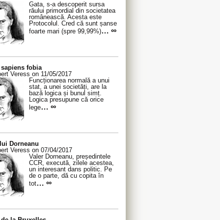
Gata, s-a descoperit sursa
răului primordial din societatea
românească. Acesta este
Protocolul. Cred că sunt șanse
… ∞
foarte mari (spre 99,99%)
sapiens fobia
ert Veress on 11/05/2017
Funcționarea normală a unui
stat, a unei societăți, are la
bază logica și bunul simț.
Logica presupune că orice
… ∞
lege
 lui Dorneanu
ert Veress on 07/04/2017
Valer Dorneanu, președintele
CCR, execută, zilele acestea,
un interesant dans politic. Pe
de o parte, dă cu copita în
… ∞
tot
de la Bruxelles