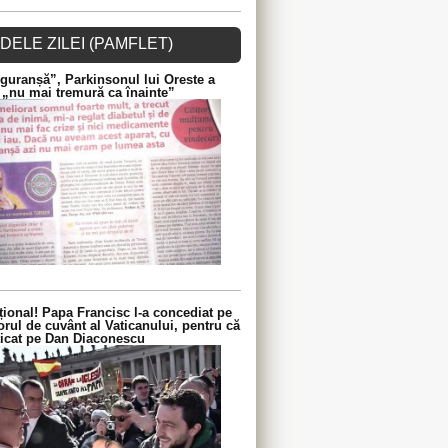
DELE ZILEI (PAMFLET)
guranșă”, Parkinsonul lui Oreste a
 „nu mai tremură ca înainte”
ional! Papa Francisc l-a concediat pe
orul de cuvânt al Vaticanului, pentru că
iticat pe Dan Diaconescu