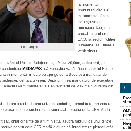
la momentul
pronunțării deciziei
instanței se afla la
locuința sa din
municipiul Iași, s-a
predat în jurul orei
17.30 la sediul Poliției
Județene Iași, unde a
Foto: arq.ro
venit singur.
de cuvânt al Poliției Județene Iași, Anca Vâjâiac, a declarat, joi
espondentului
MEDIAFAX
, că Fenechiu va rămâne în arestul Poliției
ână în momentul în care va ajunge de la București mandatul de
 pedepsei, cel târziu vineri. După primirea mandatului de executare
 Fenechiu va fi transferat la Penitenciarul de Maximă Siguranță din
CE
Prog
și t
te de ora inainte de pronuntarea sentintei, Fenechiu a transmis un
e presa, in care sustine ca a semnalat coruptia de la CFR Marfa.
OMV
pent
tizat, chiar dinainte de a fi ministru, asupra faptului că unul dintre
Hosp
e motive pentru care CFR Marfă a ajuns să înregistreze pierderi atât
util