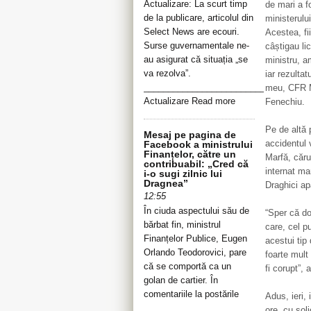
Actualizare: La scurt timp
de mari a f
de la publicare, articolul din
ministerulu
Select News are ecouri.
Acestea, fi
Surse guvernamentale ne-
câștigau li
au asigurat că situația „se
ministru, a
va rezolva”.
iar rezultat
__________________________________
meu, CFR Mar
Actualizare Read more
Fenechiu.
Pe de altă 
Mesaj pe pagina de
accidentul 
Facebook a ministrului
Finanțelor, către un
Marfă, căru
contribuabil: „Cred că
internat mar
i-o sugi zilnic lui
Dragnea”
Draghici ap
12:55
În ciuda aspectului său de
“Sper că do
bărbat fin, ministrul
care, cel p
Finanțelor Publice, Eugen
acestui tip
Orlando Teodorovici, pare
foarte mult
că se comportă ca un
fi corupt”,
golan de cartier. În
comentariile la postările
Adus, ieri,
ore, cu sol