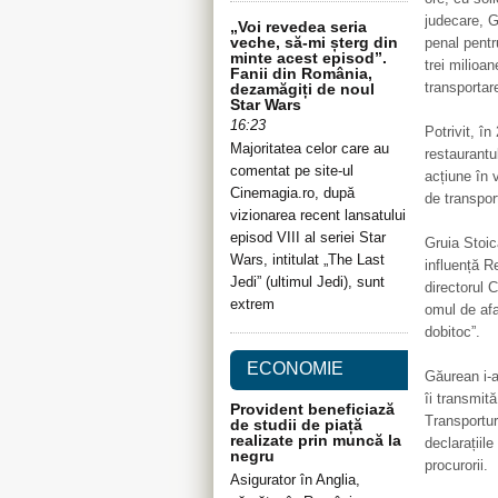
judecare, G
„Voi revedea seria
veche, să-mi șterg din
penal pentr
minte acest episod”.
trei milioa
Fanii din România,
transportar
dezamăgiți de noul
Star Wars
16:23
Potrivit, î
Majoritatea celor care au
restaurantu
comentat pe site-ul
acțiune în 
Cinemagia.ro, după
de transpor
vizionarea recent lansatului
episod VIII al seriei Star
Gruia Stoic
Wars, intitulat „The Last
influență R
Jedi” (ultimul Jedi), sunt
directorul 
extrem
omul de afa
dobitoc”.
ECONOMIE
Găurean i-a
îi transmită
Provident beneficiază
Transportur
de studii de piață
realizate prin muncă la
declarațiil
negru
procurorii.
Asigurator în Anglia,