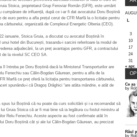
AR
ruia Stoica, proprietarul Grup Feroviar Român (GFR), este urmărit
u cumpărare de influență, după ce i-ar fi dat avocatului Doru Boștină
AUGU
ne de euro pentru a afla prețul cerut de CFR Marfă la o licitație pentru
L
ea cărbunelui, organizată de Complexul Energetic Oltenia (CEO).
3
n 22 ianuarie, Stoica Gruia, a discutat cu avocatul Boștină în
10
l unui hotel din București, trasandu-i sarcini referitoare la modul de
17
vederea adjudecării, la un preț avantajos pentru GFR, a contractului
24
t de la nivelul SC CEO SA.
31
« apr.
a îl întreba pe Doru Boștină dacă la Ministerul Transporturilor are
elu Fenechiu sau Călin-Bogdan Găurean, pentru a afla de la
OPI
CFR Marfă ce preț oferă la licitația pentru transportarea cărbunelui,
Ce aș 
ceri spunându-i că Dragoș Drăghici “are atâta mândrie, e atât de
by Rob
 spus lui Boștină că nu poate da curs solicitării și i-a recomandat să
 lui Gruia Stoica că ar fi mai bine să ia legătura cu fostul ministru al
ilor Relu Fenechiu. Aceste aspecte au fost confirmate atât în
e lui Doru Boștină cât și ale lui Călin-Bogdan Găurean, au precizat
Răul p
by Rob