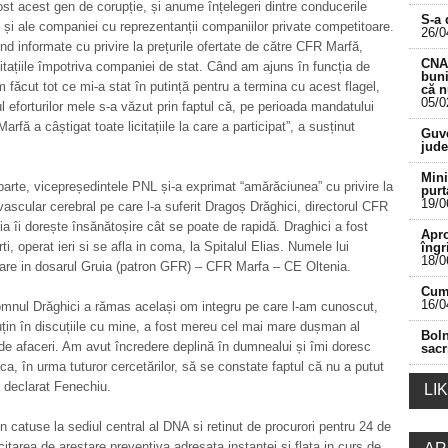
ost acest gen de corupție, și anume înțelegeri dintre conducerile
S-a 
i și ale companiei cu reprezentanții companiilor private competitoare.
26/0
ind informate cu privire la prețurile ofertate de către CFR Marfă,
CNA 
citațiile împotriva companiei de stat. Când am ajuns în funcția de
buni
m făcut tot ce mi-a stat în putință pentru a termina cu acest flagel,
că 
05/0
ul eforturilor mele s-a văzut prin faptul că, pe perioada mandatului
___________________________________________
fă a câștigat toate licitațiile la care a participat”, a susținut
Guve
jude
Mini
parte, vicepreședintele PNL și-a exprimat “amărăciunea” cu privire la
purt
19/0
vascular cerebral pe care l-a suferit Dragoș Drăghici, directorul CFR
ia îi dorește însănătoșire cât se poate de rapidă. Draghici a fost
Apro
ti, operat ieri si se afla in coma, la Spitalul Elias. Numele lui
îngr
18/0
are in dosarul Gruia (patron GFR) – CFR Marfa – CE Oltenia.
Cum 
16/0
mnul Drăghici a rămas același om integru pe care l-am cunoscut,
uțin în discuțiile cu mine, a fost mereu cel mai mare dușman al
Boln
 de afaceri. Am avut încredere deplină în dumnealui și îmi doresc
sacr
 ca, în urma tuturor cercetărilor, să se constate faptul că nu a putut
 a declarat Fenechiu.
LI
 in catuse la sediul central al DNA si retinut de procurori pentru 24 de
icitarea de arestare preventiva adresata instantei si flata in curs de