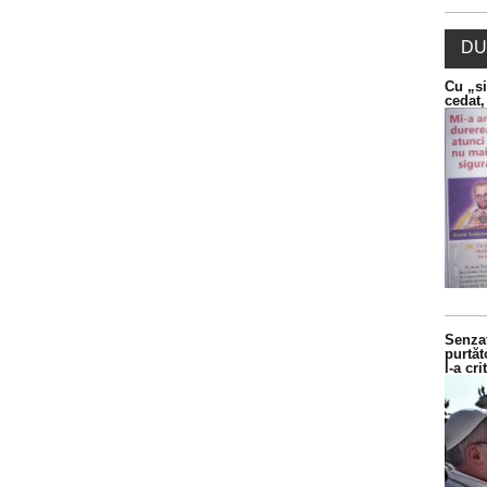
DU
Cu „si
cedat,
Senzaț
purtăt
l-a cr