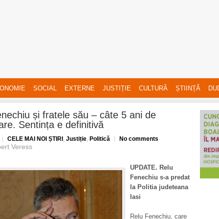
ONOMIE
SOCIAL
EXTERNE
JUSTIȚIE
CULTURĂ
ȘTIINȚĂ
DU
nechiu și fratele său – câte 5 ani de
are. Sentința e definitivă
CELE MAI NOI ȘTIRI
,
Justiție
,
Politică
No comments
ert Veress
UPDATE. Relu
Fenechiu s-a predat
la Politia judeteana
Iasi
Relu Fenechiu, care