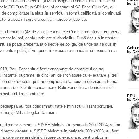
stuia, Lucian Fenechiu, și Mihai Bogdan Damian, asociat unic și
by Rob
or la SC Euro Plus SRL Iași și acționar al SC Fene Grup SA, au
i de complicitate la abuz în serviciu în formă calificată și continuată
tate la abuz în serviciu contra intereselor publice.
elu Fenechiu (48 de ani), președintele Comisie de afaceri europene,
rezent la Iași, acolo unde are și domiciliul. După decizia instanței,
iu se poate prezenta la o secție de poliție, de unde să fie dus în
Gelu n
az contrar polițiștii vor pune în executare mandatul de executare a
by Rob
 2013, Relu Fenechiu a fost condamnat de completul de trei
al instanței supreme, la cinci ani de închisoare cu executare și trei
cerea unor drepturi, pentru complicitate la abuz în serviciu în formă
 În urma deciziei de condamnare, Relu Fenechiu a demisionat din
inistru al Transporturilor.
EBU
by Rob
pedeapsă au fost condamnați fratele ministrului Transporturilor,
echiu, și Mihai Bogdan Damian.
u, director general al SISEE Moldova în perioada 2002-2004, și Ion
director general al SISEE Moldova în perioada 2004-2005, au fost
la câte șase ani de închisoare cu executare, pentru abuz în