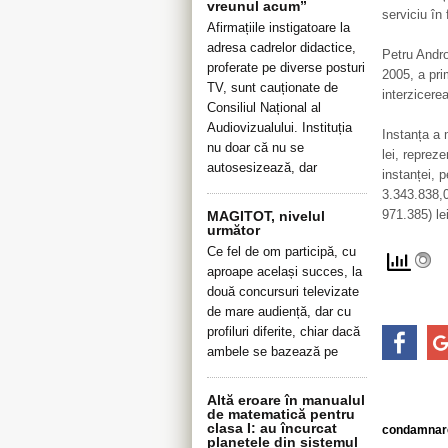
vreunul acum”
serviciu în 
Afirmațiile instigatoare la
adresa cadrelor didactice,
Petru Andr
proferate pe diverse posturi
2005, a pri
TV, sunt cauționate de
interzicerea
Consiliul Național al
Audiovizualului. Instituția
Instanța a 
nu doar că nu se
lei, reprez
autosesizează, dar
instanței, p
3.343.838,0
971.385) lei
MAGITOT, nivelul
următor
Ce fel de om participă, cu
aproape același succes, la
două concursuri televizate
de mare audiență, dar cu
profiluri diferite, chiar dacă
ambele se bazează pe
Altă eroare în manualul
de matematică pentru
clasa I: au încurcat
condamnare 
planetele din sistemul