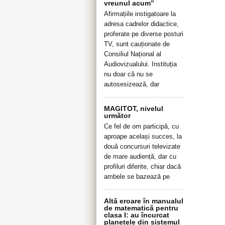
vreunul acum”
Afirmațiile instigatoare la
adresa cadrelor didactice,
proferate pe diverse posturi
TV, sunt cauționate de
Consiliul Național al
Audiovizualului. Instituția
nu doar că nu se
autosesizează, dar
MAGITOT, nivelul
următor
Ce fel de om participă, cu
aproape același succes, la
două concursuri televizate
de mare audiență, dar cu
profiluri diferite, chiar dacă
ambele se bazează pe
Altă eroare în manualul
de matematică pentru
clasa I: au încurcat
planetele din sistemul