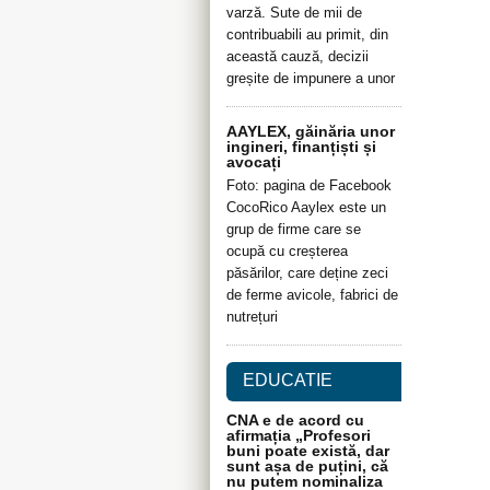
varză. Sute de mii de
contribuabili au primit, din
această cauză, decizii
greșite de impunere a unor
AAYLEX, găinăria unor
ingineri, finanțiști și
avocați
Foto: pagina de Facebook
CocoRico Aaylex este un
grup de firme care se
ocupă cu creșterea
păsărilor, care deține zeci
de ferme avicole, fabrici de
nutrețuri
EDUCATIE
CNA e de acord cu
afirmația „Profesori
buni poate există, dar
sunt așa de puțini, că
nu putem nominaliza