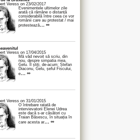
ert Veress on 23/02/2017
Evenimentele ultimelor zile
arată că rămâne o distanță
considerabilă între ceea ce vor
românii care au protestat / mai
… ∞
protestează
eavenitul
ert Veress on 17/04/2015
Mă văd nevoit să scriu, din
nou, despre simpatia mea,
Gelu. Îl știți, de-acum: Ștefan
Diaconu, Gelu, șeful Fiscului,
… ∞
e
ert Veress on 31/01/2015
O întrebare ratată de
intervievatorii Elenei Udrea
este dacă s-ar căsători cu
Traian Băsescu, în situația în
… ∞
care acesta ar