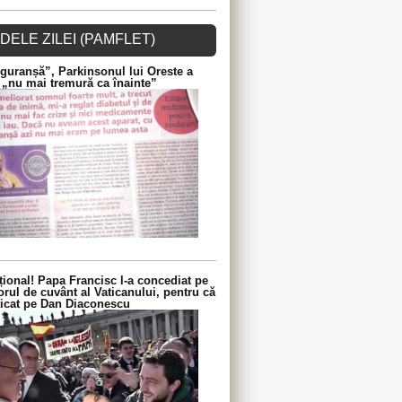
DELE ZILEI (PAMFLET)
guranșă”, Parkinsonul lui Oreste a
 „nu mai tremură ca înainte”
ional! Papa Francisc l-a concediat pe
orul de cuvânt al Vaticanului, pentru că
iticat pe Dan Diaconescu