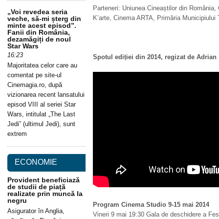
Parteneri: Uniunea Cineaștilor din România,
„Voi revedea seria
K’arte, Cinema ARTA, Primăria Municipiului 
veche, să-mi șterg din
minte acest episod”.
Fanii din România,
dezamăgiți de noul
Star Wars
16:23
Spotul ediției din 2014, regizat de Adrian 
Majoritatea celor care au
comentat pe site-ul
Cinemagia.ro, după
vizionarea recent lansatului
episod VIII al seriei Star
Wars, intitulat „The Last
Jedi” (ultimul Jedi), sunt
extrem
ECONOMIE
Provident beneficiază
de studii de piață
realizate prin muncă la
negru
Program Cinema Studio 9-15 mai 2014
Asigurator în Anglia,
Vineri 9 mai 19:30 Gala de deschidere a Fes