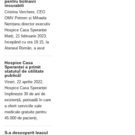
pentru bolnavii
incurabili
Cristina Verchere, CEO
OMV Petrom și Mihaela
Nemțanu director executiv
Hospice Casa Speranței
Marți, 21 februarie 2023,
începând cu ora 19.15, la
Ateneul Român, a avut
Hospice Casa
Speranței a primit
statutul de utilitate
publică!
Vineri, 22 aprilie 2022,
Hospice Casa Speranței
împlinește 30 de ani de
existență, perioadă în care
a oferit serviciile sale
medicale gratuite pentru
45.000 de pacienți,
S-a descoperit leacul