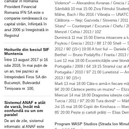
cămătar în România
Violence* — Alexandros Avranas / Grecia / 2
Provident Financial
Sâmbătă 10 mai 15:00 Ziva Filmului Studenț
Romania IFN SA este o
Mâlne, Bach / Rio 2016 / Vibrația — UNATC 
companie românească cu
Călătoria — Nejc Gazvoda / Slovenia / 2011 
capital străin, înființată în
Sitaru* — Counterpart / Excursie / Chefu / 2
anul 2006 și înregistrată in
Menzel / Cehia / 2013 / 102′
Registrul
Duminică 11 mai 15:00 Eterna intoarcere a 
Psykou / Grecia / 2013 / 88′ 17:00 Shell — 
2012 / 90′ (15+) 19:00 A fost fiul — Daniele Ci
Hoiturile din beciul SIF
Muntenia
Berthe! — Bruno Podalyffis / Franta / 2013 /
Între 13 august 2017 și 16
Luni 12 mai 18:00 Excentricitățile unei blon
iulie 2018, în mai puțin de
Portugalia / 2009 / 64′ 19:15 Straniul caz al
un an, trei paznici ai
Portugalia / 2010 / 97′ 21:00 Lunetistul — 
întreprinderii Firos SA din
2013 / 90′ (15+)
București, Bulevardul
Marli 13 mai 18:00 Câte-o armă-n fiecare m
Timișoara nr. 100,
94′ 20:00 Cântece pentru un muzeu* — Eliza 
Miercuri 14 mai 18:00 Dragostea iubește co
Turcia / 2011 / 97′ 20:00 Tura divină* — Măr
Sistemul ANAF e atât
de varză, încât mă
Joi 15 mai 18:00 Copiii din Kinshasa — Marc
confundă cu un om
85′ 20:00 Pește și cartofi prăliți — Elias Dem
paralel
De ani de zile, sistemul
Program WASP Studios (Strada lon Minul
informatic al ANAF este