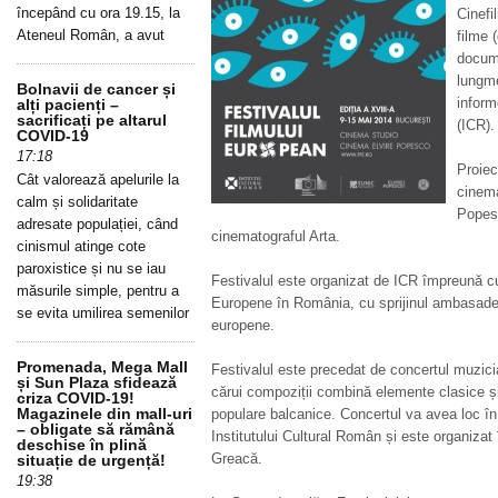
începând cu ora 19.15, la
Cinefi
Ateneul Român, a avut
filme 
docume
lungme
Bolnavii de cancer și
inform
alți pacienți –
sacrificați pe altarul
(ICR).
COVID-19
17:18
Proiec
Cât valorează apelurile la
cinema
calm și solidaritate
Popesc
adresate populației, când
cinematograful Arta.
cinismul atinge cote
paroxistice și nu se iau
Festivalul este organizat de ICR împreună 
măsurile simple, pentru a
Europene în România, cu sprijinul ambasadelor
se evita umilirea semenilor
europene.
Promenada, Mega Mall
Festivalul este precedat de concertul muzici
și Sun Plaza sfidează
cărui compoziții combină elemente clasice și
criza COVID-19!
Magazinele din mall-uri
populare balcanice. Concertul va avea loc în 
– obligate să rămână
Institutului Cultural Român și este organiza
deschise în plină
Greacă.
situație de urgență!
19:38