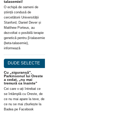
talasemiei!
O echipă de oameni de
știință condusă de
cercetătorii Universității
Stanford, Daniel Dever și
Matthew Porteus, au
dezvoltat o posibilă terapie
genetică pentru β-talasemie
(beta-talasemie),
informează
DUDE SELECTE
Cu „siguranșă”,
Parkinsonul lui Oreste
a cedat, „nu mai
tremură ca înainte”
Cei care v-ați întrebat ce
se întâmplă cu Oreste, de
ce nu mai apare la teve, de
ce nu se mai zburlește la
Badea pe Facebook