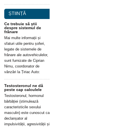
ȘTIINȚĂ
Ce trebuie să știi
despre sistemul de
frânare
Mai multe informații și
sfaturi utile pentru șoferi,
legate de sistemele de
frânare ale autovehiculelor,
sunt furnizate de Ciprian
Nimu, coordonator de
vânzări la Țiriac Auto:
Testosteronul ne dă
peste cap calculele
Testosteronul, hormonul
bărbăției (stimulează
caracteristicile sexului
masculin) este cunoscut ca
declanșator al
impulsivității, agresivității și