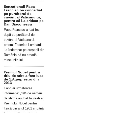
Senzațional! Papa
Francisc l-a concediat
pe purtătorul de
cuvânt al Vaticanului,
pentru că l-a criticat pe
Dan Diaconescu
Papa Francisc a luat foc,
după ce purtătorul de
cuvânt al Vaticanului,
preotul Federico Lombardi,
i-a îndemnat pe creștinii din
România să nu creadă
minciunile lui
Premiul Nobel pentru
titlu de știre a fost luat
de 1.Agerpres.ro din
2013
Când ai următoarea
informație: „194 de oameni
de știință au fost laureați ai
Premiului Nobel pentru
fizică din anul 1901 și până