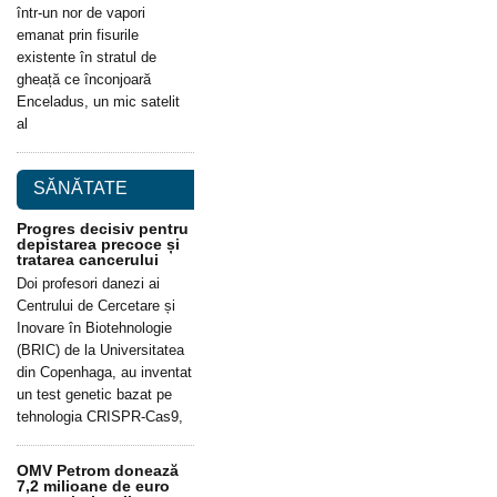
într-un nor de vapori
emanat prin fisurile
existente în stratul de
gheață ce înconjoară
Enceladus, un mic satelit
al
SĂNĂTATE
Progres decisiv pentru
depistarea precoce și
tratarea cancerului
Doi profesori danezi ai
Centrului de Cercetare și
Inovare în Biotehnologie
(BRIC) de la Universitatea
din Copenhaga, au inventat
un test genetic bazat pe
tehnologia CRISPR-Cas9,
OMV Petrom donează
7,2 milioane de euro