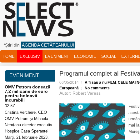
*Știri din
AGENDA CETĂȚEANULUI
HOME
EXCLUSIV
EVENIMENT
ECONOMIE
SOCIAL
EXTERN
Programul complet al Festiva
EVENIMENT
06/05/2014
A fi sau a nu FILM
,
CELE MAI NO
OMV Petrom donează
Europeană
No comments
7,2 milioane de euro
Autor: Robert Veress
pentru bolnavii
incurabili
02:57
Festiv
Cristina Verchere, CEO
acesta
OMV Petrom și Mihaela
urmând
Nemțanu director executiv
mai la
Hospice Casa Speranței
Mureș
Marți, 21 februarie 2023,