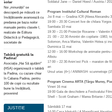
Soldatul Jane — Daniel Hoesl / Austria / 201
solar
Noi „minunății” se
Program lnstitulul Cultural Roman
descoperă pe măsură ce
Joi 8 mai — Gradina ICR (Aleea Alexandru 3
învățătoarele avansează cu
19:00 – 20:30 Concert live de chilara Yorgos
predarea pe baza noilor
Sambata 10 mai
manuale pentru clasele I,
19:30 – 21:00 Proiecție Roxanne – Valentin 
realizate de Editura
21 :00 – 22:30 Amintiri din copilarie -1983, t
Didactică și Pedagogică,
Solomon, Anca Marina, Valentin Hotea și invit
societate de
Duminica 11 mai
12:00 – 16:00 Workshop de animatie pentru c
Tabără gratuită la
Alboiu
Padina!
17:00 – 22:30 Anim’est Pick – maraton de fil
Asociația „Hai Să ajutăm!”
an
(HSA) organizează o tabără
Ursul urias (4+) / ANIMASH- scunmetraje (15+
la Padina, cu cazare chiar
în Cabana Padina, pentru
Program Cinema ARTA (Târgu Mureș, Piața 
100 de copii cu rezultate
Vineri 16 mai
bune la învățătură,
19:00 Gala de deschidere a Festivalului Fil
provenind
Shell – Scott Graham / Marea Britanie / 2012
Sâmbătă 17 mai
JUSTIȚIE
14:00 Casa bântuită / A Magnificent Haunting