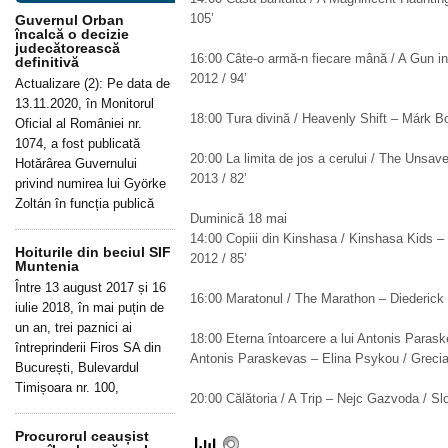
105’
Guvernul Orban
încalcă o decizie
judecătorească
16:00 Câte-o armă-n fiecare mână / A Gun i
definitivă
2012 / 94’
Actualizare (2): Pe data de
13.11.2020, în Monitorul
18:00 Tura divină / Heavenly Shift – Márk Bo
Oficial al României nr.
1074, a fost publicată
20:00 La limita de jos a cerului / The Unsav
Hotărârea Guvernului
2013 / 82’
privind numirea lui Györke
Zoltán în funcția publică
Duminică 18 mai
14:00 Copiii din Kinshasa / Kinshasa Kids –
Hoiturile din beciul SIF
2012 / 85’
Muntenia
Între 13 august 2017 și 16
16:00 Maratonul / The Marathon – Diederick 
iulie 2018, în mai puțin de
un an, trei paznici ai
18:00 Eterna întoarcere a lui Antonis Parask
întreprinderii Firos SA din
Antonis Paraskevas – Elina Psykou / Grecia 
București, Bulevardul
Timișoara nr. 100,
20:00 Călătoria / A Trip – Nejc Gazvoda / Slo
Procurorul ceaușist