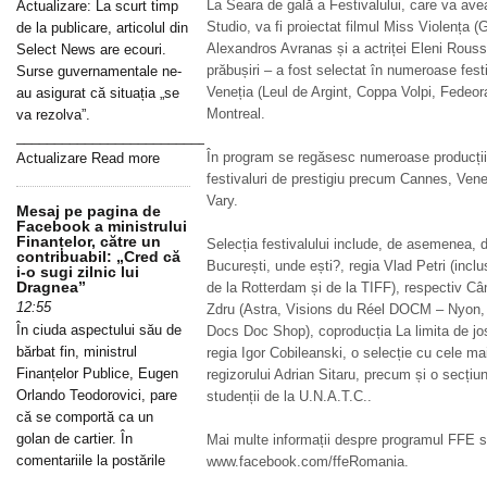
La Seara de gală a Festivalului, care va avea
Actualizare: La scurt timp
Studio, va fi proiectat filmul Miss Violența (
de la publicare, articolul din
Alexandros Avranas și a actriței Eleni Rouss
Select News are ecouri.
prăbușiri – a fost selectat în numeroase fest
Surse guvernamentale ne-
Veneția (Leul de Argint, Coppa Volpi, Fedeo
au asigurat că situația „se
Montreal.
va rezolva”.
_____________________________________________________________
În program se regăsesc numeroase producții c
Actualizare Read more
festivaluri de prestigiu precum Cannes, Ven
Vary.
Mesaj pe pagina de
Facebook a ministrului
Finanțelor, către un
Selecția festivalului include, de asemenea,
contribuabil: „Cred că
București, unde ești?, regia Vlad Petri (inclu
i-o sugi zilnic lui
Dragnea”
de la Rotterdam și de la TIFF), respectiv Câ
12:55
Zdru (Astra, Visions du Réel DOCM – Nyon, 
În ciuda aspectului său de
Docs Doc Shop), coproducția La limita de jo
bărbat fin, ministrul
regia Igor Cobileanski, o selecție cu cele ma
Finanțelor Publice, Eugen
regizorului Adrian Sitaru, precum și o secțiu
Orlando Teodorovici, pare
studenții de la U.N.A.T.C..
că se comportă ca un
golan de cartier. În
Mai multe informații despre programul FFE s
comentariile la postările
www.facebook.com/ffeRomania.