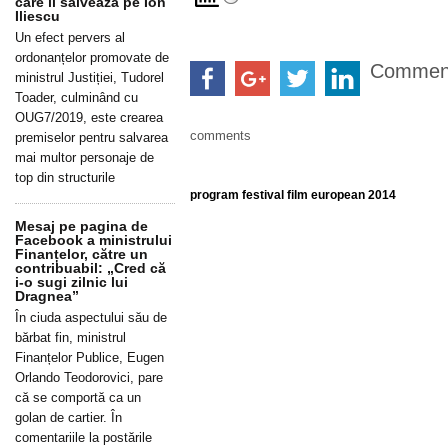
care îl salvează pe Ion
Iliescu
Un efect pervers al
ordonanțelor promovate de
Commen
ministrul Justiției, Tudorel
Toader, culminând cu
OUG7/2019, este crearea
comments
premiselor pentru salvarea
mai multor personaje de
top din structurile
program festival film european 2014
Mesaj pe pagina de
Facebook a ministrului
Finanțelor, către un
contribuabil: „Cred că
i-o sugi zilnic lui
Dragnea”
În ciuda aspectului său de
bărbat fin, ministrul
Finanțelor Publice, Eugen
Orlando Teodorovici, pare
că se comportă ca un
golan de cartier. În
comentariile la postările