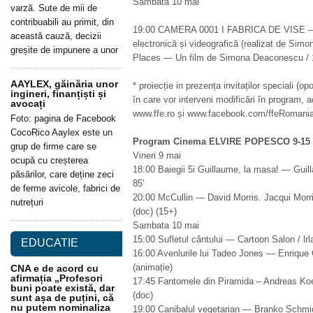
Sambătă 10 mai
varză. Sute de mii de
contribuabili au primit, din
19:00 CAMERA 0001 I FABRICA DE VISE —
această cauză, decizii
electronică și videografică (realizat de Sim
greșite de impunere a unor
Places — Un film de Simona Deaconescu / 1
AAYLEX, găinăria unor
* proiecție in prezența invitaților speciali (o
ingineri, finanțiști și
în care vor interveni modificări în program, 
avocați
www.ffe.ro și www.facebook.com/ffeRomania
Foto: pagina de Facebook
CocoRico Aaylex este un
Program Cinema ELVIRE POPESCO 9-15 
grup de firme care se
Vineri 9 mai
ocupă cu creșterea
18:00 Baiegii 5i Guillaume, la masa! — Guill
păsărilor, care deține zeci
85’
de ferme avicole, fabrici de
20:00 McCullin — David Morris. Jacqui Morris
nutrețuri
(doc) (15+)
Sambata 10 mai
15:00 Sufletul cântului — Cartoon Salon / lrl
EDUCATIE
16:00 Avenlurile lui Tadeo Jones — Enrique G
(animație)
CNA e de acord cu
afirmația „Profesori
17:45 Fantomele din Piramida – Andreas Koe
buni poate există, dar
(doc)
sunt așa de puțini, că
nu putem nominaliza
19:00 Canibalul vegetarian — Branko Schmidt