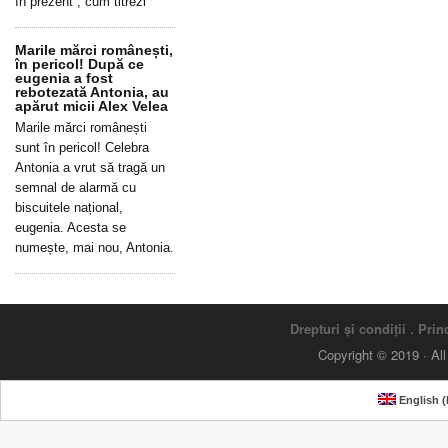
în prezent”, cum titrezi
Marile mărci românești,
în pericol! După ce
eugenia a fost
rebotezată Antonia, au
apărut micii Alex Velea
Marile mărci românești
sunt în pericol! Celebra
Antonia a vrut să tragă un
semnal de alarmă cu
biscuitele național,
eugenia. Acesta se
numește, mai nou, Antonia.
Drepturi și condiții
.
Princ
Copyright © 2019 · Al
English
(