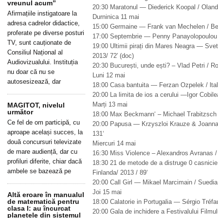
vreunul acum”
20:30 Maratonul — Diederick Koopal / Olanda
Afirmațiile instigatoare la
Durninica 11 mai
adresa cadrelor didactice,
15:00 Germaine — Frank van Mechelen / Belg
proferate pe diverse posturi
17:00 Septembrie — Penny Panayolopoulou /
TV, sunt cauționate de
19:00 Ultimii pirați din Mares Neagra — Svet
Consiliul Național al
2013/ 72′ (doc)
Audiovizualului. Instituția
20:30 București, unde ești? – Vlad Petri / R
nu doar că nu se
Luni 12 mai
autosesizează, dar
18:00 Casa bantuita — Ferzan Ozpelek / ltali
20:00 La limita de ios a cerului —Igor Cobile
Marți 13 mai
MAGITOT, nivelul
următor
18:00 Max Beckmann‘ – Michael Trabitzsch /
Ce fel de om participă, cu
20:00 Papusa — Krzyszloi Krauze & Joanna 
aproape același succes, la
131‘
două concursuri televizate
Miercuri 14 mai
de mare audiență, dar cu
16:30 Miss Violence – Alexandros Avranas / 
profiluri diferite, chiar dacă
18:30 21 de metode de a distruge 0 casni
ambele se bazează pe
Finlanda/ 2013 / 89‘
20:00 Call Girl — Mikael Marcimain / Suedia 
Joi 15 mai
Altă eroare în manualul
de matematică pentru
18:00 Calatorie in Portugalia — Sérgio Tréfaut
clasa I: au încurcat
20:00 Gala de inchidere a Festivalului Filmu
planetele din sistemul