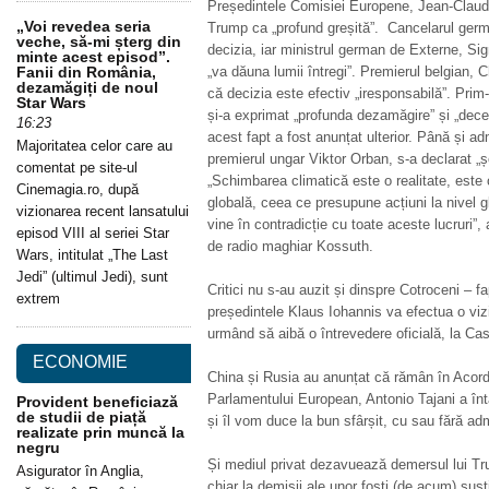
Președintele Comisiei Europene, Jean-Claude 
„Voi revedea seria
Trump ca „profund greșită”. Cancelarul germ
veche, să-mi șterg din
decizia, iar ministrul german de Externe, Si
minte acest episod”.
Fanii din România,
„va dăuna lumii întregi”. Premierul belgian, 
dezamăgiți de noul
că decizia este efectiv „iresponsabilă”. Pri
Star Wars
și-a exprimat „profunda dezamăgire” și „decep
16:23
acest fapt a fost anunțat ulterior. Până și ad
Majoritatea celor care au
premierul ungar Viktor Orban, s-a declarat „ș
comentat pe site-ul
„Schimbarea climatică este o realitate, este
Cinemagia.ro, după
globală, ceea ce presupune acțiuni la nivel 
vizionarea recent lansatului
vine în contradicție cu toate aceste lucruri”,
episod VIII al seriei Star
de radio maghiar Kossuth.
Wars, intitulat „The Last
Jedi” (ultimul Jedi), sunt
Critici nu s-au auzit și dinspre Cotroceni – 
extrem
președintele Klaus Iohannis va efectua o vizi
urmând să aibă o întrevedere oficială, la C
ECONOMIE
China și Rusia au anunțat că rămân în Acord
Parlamentului European, Antonio Tajani a întă
Provident beneficiază
de studii de piață
și îl vom duce la bun sfârșit, cu sau fără ad
realizate prin muncă la
negru
Și mediul privat dezavuează demersul lui Tr
Asigurator în Anglia,
chiar la demisii ale unor foști (de acum) susț