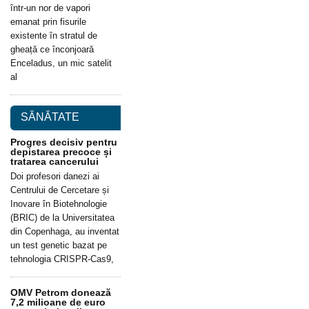
într-un nor de vapori
emanat prin fisurile
existente în stratul de
gheață ce înconjoară
Enceladus, un mic satelit
al
SĂNĂTATE
Progres decisiv pentru
depistarea precoce și
tratarea cancerului
Doi profesori danezi ai
Centrului de Cercetare și
Inovare în Biotehnologie
(BRIC) de la Universitatea
din Copenhaga, au inventat
un test genetic bazat pe
tehnologia CRISPR-Cas9,
OMV Petrom donează
7,2 milioane de euro