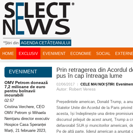
*Știri din
AGENDA CETĂȚEANULUI
HOME
EXCLUSIV
EVENIMENT
ECONOMIE
SOCIAL
EXTERN
Prin retragerea din Acordul d
EVENIMENT
pus în cap întreaga lume
OMV Petrom donează
02/06/2017
CELE MAI NOI ȘTIRI
,
Evenimen
7,2 milioane de euro
Autor: Robert Veress
pentru bolnavii
incurabili
02:57
Președintele american, Donald Trump, a anunț
Cristina Verchere, CEO
Statelor Unite din Acordul de la Paris privind 
OMV Petrom și Mihaela
acesta, își îndeplinește una dintre promisiun
Nemțanu director executiv
discursul prilejuit de acest anunț, Trump a cri
Hospice Casa Speranței
defavorabil SUA și muncitorilor americani, de
Marți, 21 februarie 2023,
Pe de altă parte, liderul american a anunțat 