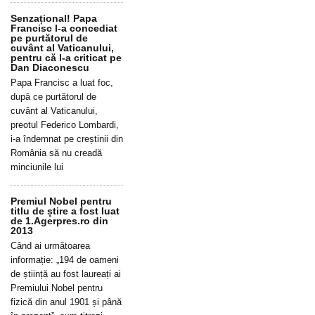
Senzațional! Papa
Francisc l-a concediat
pe purtătorul de
cuvânt al Vaticanului,
pentru că l-a criticat pe
Dan Diaconescu
Papa Francisc a luat foc,
după ce purtătorul de
cuvânt al Vaticanului,
preotul Federico Lombardi,
i-a îndemnat pe creștinii din
România să nu creadă
minciunile lui
Premiul Nobel pentru
titlu de știre a fost luat
de 1.Agerpres.ro din
2013
Când ai următoarea
informație: „194 de oameni
de știință au fost laureați ai
Premiului Nobel pentru
fizică din anul 1901 și până