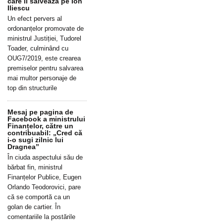
care îl salvează pe Ion
Iliescu
Un efect pervers al
ordonanțelor promovate de
ministrul Justiției, Tudorel
Toader, culminând cu
OUG7/2019, este crearea
premiselor pentru salvarea
mai multor personaje de
top din structurile
Mesaj pe pagina de
Facebook a ministrului
Finanțelor, către un
contribuabil: „Cred că
i-o sugi zilnic lui
Dragnea”
În ciuda aspectului său de
bărbat fin, ministrul
Finanțelor Publice, Eugen
Orlando Teodorovici, pare
că se comportă ca un
golan de cartier. În
comentariile la postările