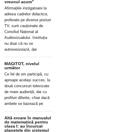
vreunul acum”
Afirmațiile instigatoare la
adresa cadrelor didactice,
proferate pe diverse posturi
TV, sunt cauționate de
Consiliul Național al
Audiovizualului. Instituția
nu doar că nu se
autosesizează, dar
MAGITOT, nivelul
următor
Ce fel de om participă, cu
aproape același succes, la
două concursuri televizate
de mare audiență, dar cu
profiluri diferite, chiar dacă
ambele se bazează pe
Altă eroare în manualul
de matematică pentru
clasa I: au încurcat
planetele din sistemul