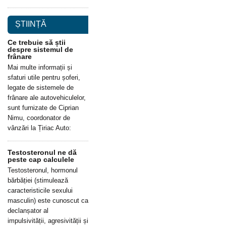
ȘTIINȚĂ
Ce trebuie să știi
despre sistemul de
frânare
Mai multe informații și
sfaturi utile pentru șoferi,
legate de sistemele de
frânare ale autovehiculelor,
sunt furnizate de Ciprian
Nimu, coordonator de
vânzări la Țiriac Auto:
Testosteronul ne dă
peste cap calculele
Testosteronul, hormonul
bărbăției (stimulează
caracteristicile sexului
masculin) este cunoscut ca
declanșator al
impulsivității, agresivității și