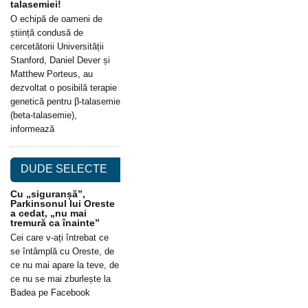
talasemiei!
O echipă de oameni de
știință condusă de
cercetătorii Universității
Stanford, Daniel Dever și
Matthew Porteus, au
dezvoltat o posibilă terapie
genetică pentru β-talasemie
(beta-talasemie),
informează
DUDE SELECTE
Cu „siguranșă”,
Parkinsonul lui Oreste
a cedat, „nu mai
tremură ca înainte”
Cei care v-ați întrebat ce
se întâmplă cu Oreste, de
ce nu mai apare la teve, de
ce nu se mai zburlește la
Badea pe Facebook