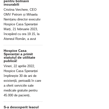
pentru bolnavii
incurabili
Cristina Verchere, CEO
OMV Petrom și Mihaela
Nemțanu director executiv
Hospice Casa Speranței
Marți, 21 februarie 2023,
începând cu ora 19.15, la
Ateneul Român, a avut
Hospice Casa
Speranței a primit
statutul de utilitate
publică!
Vineri, 22 aprilie 2022,
Hospice Casa Speranței
împlinește 30 de ani de
existență, perioadă în care
a oferit serviciile sale
medicale gratuite pentru
45.000 de pacienți,
S-a descoperit leacul