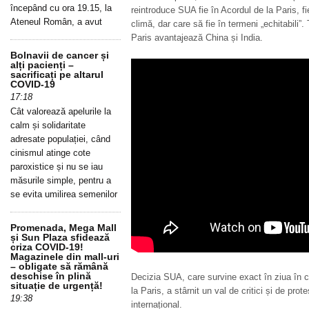
începând cu ora 19.15, la
reintroduce SUA fie în Acordul de la Paris, fie
Ateneul Român, a avut
climă, dar care să fie în termeni „echitabili”
Paris avantajează China și India.
Bolnavii de cancer și
alți pacienți –
sacrificați pe altarul
COVID-19
17:18
Cât valorează apelurile la
calm și solidaritate
adresate populației, când
cinismul atinge cote
paroxistice și nu se iau
măsurile simple, pentru a
se evita umilirea semenilor
Promenada, Mega Mall
și Sun Plaza sfidează
criza COVID-19!
Magazinele din mall-uri
– obligate să rămână
deschise în plină
Decizia SUA, care survine exact în ziua în c
situație de urgență!
la Paris, a stârnit un val de critici și de prot
19:38
internațional.