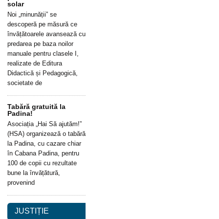
solar
Noi „minunății” se
descoperă pe măsură ce
învățătoarele avansează cu
predarea pe baza noilor
manuale pentru clasele I,
realizate de Editura
Didactică și Pedagogică,
societate de
Tabără gratuită la
Padina!
Asociația „Hai Să ajutăm!”
(HSA) organizează o tabără
la Padina, cu cazare chiar
în Cabana Padina, pentru
100 de copii cu rezultate
bune la învățătură,
provenind
JUSTIȚIE