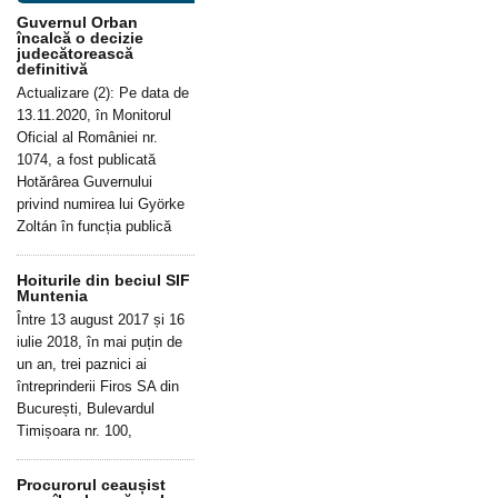
Guvernul Orban
încalcă o decizie
judecătorească
definitivă
Actualizare (2): Pe data de
13.11.2020, în Monitorul
Oficial al României nr.
1074, a fost publicată
Hotărârea Guvernului
privind numirea lui Györke
Zoltán în funcția publică
Hoiturile din beciul SIF
Muntenia
Între 13 august 2017 și 16
iulie 2018, în mai puțin de
un an, trei paznici ai
întreprinderii Firos SA din
București, Bulevardul
Timișoara nr. 100,
Procurorul ceaușist