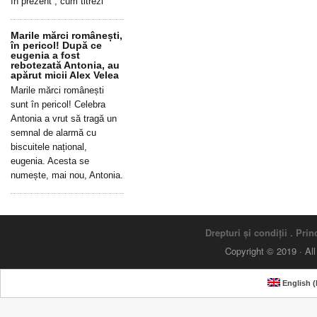
în prezent”, cum titrezi
Marile mărci românești,
în pericol! După ce
eugenia a fost
rebotezată Antonia, au
apărut micii Alex Velea
Marile mărci românești
sunt în pericol! Celebra
Antonia a vrut să tragă un
semnal de alarmă cu
biscuitele național,
eugenia. Acesta se
numește, mai nou, Antonia.
Drepturi și condiții
.
Princ
Copyright © 2019 · Al
English
(