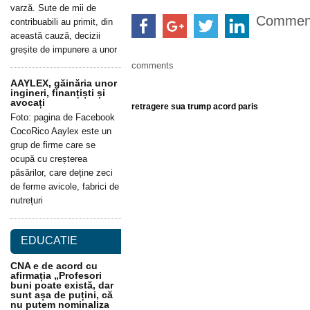
varză. Sute de mii de
Commen
contribuabili au primit, din
această cauză, decizii
greșite de impunere a unor
comments
AAYLEX, găinăria unor
ingineri, finanțiști și
avocați
retragere sua trump acord paris
Foto: pagina de Facebook
CocoRico Aaylex este un
grup de firme care se
ocupă cu creșterea
păsărilor, care deține zeci
de ferme avicole, fabrici de
nutrețuri
EDUCATIE
CNA e de acord cu
afirmația „Profesori
buni poate există, dar
sunt așa de puțini, că
nu putem nominaliza