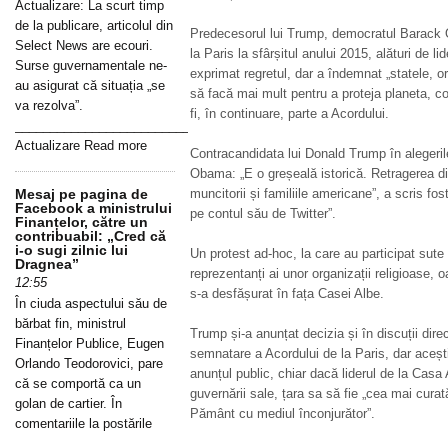
Actualizare: La scurt timp
de la publicare, articolul din
Predecesorul lui Trump, democratul Barack
Select News are ecouri.
la Paris la sfârșitul anului 2015, alături de lide
Surse guvernamentale ne-
exprimat regretul, dar a îndemnat „statele, or
au asigurat că situația „se
să facă mai mult pentru a proteja planeta, 
va rezolva”.
fi, în continuare, parte a Acordului.
_____________________________________________________________
Actualizare Read more
Contracandidata lui Donald Trump în alegeril
Obama: „E o greșeală istorică. Retragerea d
Mesaj pe pagina de
muncitorii și familiile americane”, a scris fos
Facebook a ministrului
pe contul său de Twitter”.
Finanțelor, către un
contribuabil: „Cred că
i-o sugi zilnic lui
Un protest ad-hoc, la care au participat sute
Dragnea”
reprezentanți ai unor organizații religioase, oa
12:55
s-a desfășurat în fața Casei Albe.
În ciuda aspectului său de
bărbat fin, ministrul
Trump și-a anunțat decizia și în discuții direct
Finanțelor Publice, Eugen
semnatare a Acordului de la Paris, dar aceșt
Orlando Teodorovici, pare
anunțul public, chiar dacă liderul de la Casa 
că se comportă ca un
guvernării sale, țara sa să fie „cea mai cur
golan de cartier. În
Pământ cu mediul înconjurător”.
comentariile la postările