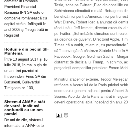
cămătar în România
Tesla, scrie pe Twitter: „Plec din consiliile c
Provident Financial
Schimbarea climatică e reală. Retragerea din
Romania IFN SA este o
benefică nici pentru America, nici pentru restu
companie românească cu
Walt Disney, Robert Iger, a anunțat că demis
capital străin, înființată în
rândul său, Jeff Immelt, director executiv al 
anul 2006 și înregistrată in
pe Twitter: „Schimbările climatice sunt reale
Registrul
să depindă de guvern”. Directorul Apple, Tim
Times că a vorbit, miercuri, cu președintele
Hoiturile din beciul SIF
să îl convingă să păstreze Statele Unite în Ac
Muntenia
Facebook, Google, Goldman Sachs, Morgan 
Între 13 august 2017 și 16
distanțat de decizia lui Trump. În schimb, a
iulie 2018, în mai puțin de
președinții companiilor petroliere Exxon Mob
un an, trei paznici ai
întreprinderii Firos SA din
Ministrul afacerilor externe, Teodor Meleșcan
București, Bulevardul
ratificare a Acordului de la Paris privind sch
Timișoara nr. 100,
secretarului general adjunct pentru Afaceri 
Soares. Acordul de la Paris a intrat în vigoa
Sistemul ANAF e atât
deveni operațional abia începând din anul 20
de varză, încât mă
confundă cu un om
paralel
De ani de zile, sistemul
informatic al ANAF este