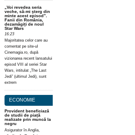
„Voi revedea seria
veche, să-mi șterg din
minte acest episod”.
Fanii din România,
dezamăgiți de noul
Star Wars
16:23
Majoritatea celor care au
comentat pe site-ul
Cinemagia.ro, după
vizionarea recent lansatului
episod VIII al seriei Star
Wars, intitulat „The Last
Jedi” (ultimul Jedi), sunt
extrem
ECONOMIE
Provident beneficiază
de studii de piață
realizate prin muncă la
negru
Asigurator în Anglia,