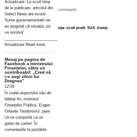
Actualizare: La scurt timp
de la publicare, articolul din
comments
Select News are ecouri.
Surse guvernamentale ne-
au asigurat că situația „se
epa
,
scott pruitt
,
SUA
,
trump
va rezolva”.
_____________________________________________________________
Actualizare Read more
Mesaj pe pagina de
Facebook a ministrului
Finanțelor, către un
contribuabil: „Cred că
i-o sugi zilnic lui
Dragnea”
12:55
În ciuda aspectului său de
bărbat fin, ministrul
Finanțelor Publice, Eugen
Orlando Teodorovici, pare
că se comportă ca un
golan de cartier. În
comentariile la postările