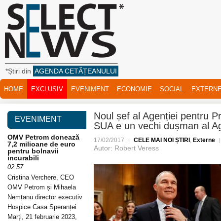
*Știri din
AGENDA CETĂȚEANULUI
HOME
EXCLUSIV
EVENIMENT
ECONOMIE
SOCIAL
EXTERN
Noul șef al Agenției pentru Pr
EVENIMENT
SUA e un vechi dușman al Ag
OMV Petrom donează
17/02/2017
CELE MAI NOI ȘTIRI
,
Externe
7,2 milioane de euro
Autor: Robert Veress
pentru bolnavii
incurabili
02:57
Cristina Verchere, CEO
OMV Petrom și Mihaela
Nemțanu director executiv
Hospice Casa Speranței
Marți, 21 februarie 2023,