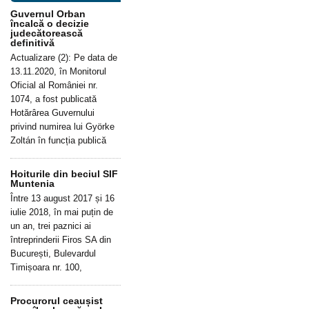
Guvernul Orban
încalcă o decizie
judecătorească
definitivă
Actualizare (2): Pe data de
13.11.2020, în Monitorul
Oficial al României nr.
1074, a fost publicată
Hotărârea Guvernului
privind numirea lui Györke
Zoltán în funcția publică
Hoiturile din beciul SIF
Muntenia
Între 13 august 2017 și 16
iulie 2018, în mai puțin de
un an, trei paznici ai
întreprinderii Firos SA din
București, Bulevardul
Timișoara nr. 100,
Procurorul ceaușist