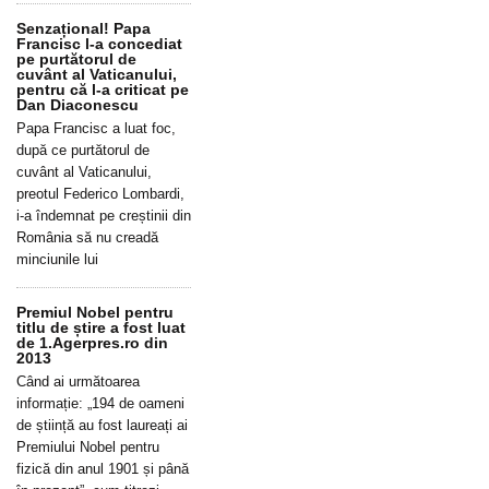
Senzațional! Papa
Francisc l-a concediat
pe purtătorul de
cuvânt al Vaticanului,
pentru că l-a criticat pe
Dan Diaconescu
Papa Francisc a luat foc,
după ce purtătorul de
cuvânt al Vaticanului,
preotul Federico Lombardi,
i-a îndemnat pe creștinii din
România să nu creadă
minciunile lui
Premiul Nobel pentru
titlu de știre a fost luat
de 1.Agerpres.ro din
2013
Când ai următoarea
informație: „194 de oameni
de știință au fost laureați ai
Premiului Nobel pentru
fizică din anul 1901 și până