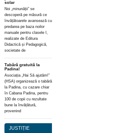
solar
Noi „minunății” se
descoperă pe măsură ce
învățătoarele avansează cu
predarea pe baza noilor
manuale pentru clasele I,
realizate de Editura
Didactică și Pedagogică,
societate de
Tabără gratuită la
Padina!
Asociația „Hai Să ajutăm!”
(HSA) organizează o tabără
la Padina, cu cazare chiar
în Cabana Padina, pentru
100 de copii cu rezultate
bune la învățătură,
provenind
JUSTIȚIE