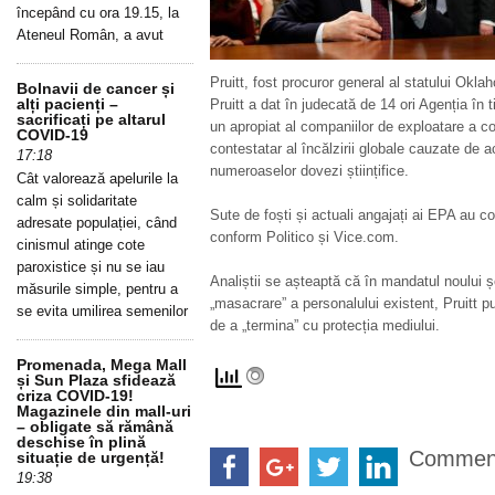
începând cu ora 19.15, la
Ateneul Român, a avut
Pruitt, fost procuror general al statului Ok
Bolnavii de cancer și
alți pacienți –
Pruitt a dat în judecată de 14 ori Agenția în 
sacrificați pe altarul
un apropiat al companiilor de exploatare a com
COVID-19
contestatar al încălzirii globale cauzate de a
17:18
numeroaselor dovezi științifice.
Cât valorează apelurile la
calm și solidaritate
Sute de foști și actuali angajați ai EPA au co
adresate populației, când
conform Politico și Vice.com.
cinismul atinge cote
paroxistice și nu se iau
Analiștii se așteaptă că în mandatul noului 
măsurile simple, pentru a
„masacrare” a personalului existent, Pruitt p
se evita umilirea semenilor
de a „termina” cu protecția mediului.
Promenada, Mega Mall
și Sun Plaza sfidează
criza COVID-19!
Magazinele din mall-uri
– obligate să rămână
deschise în plină
Commen
situație de urgență!
19:38