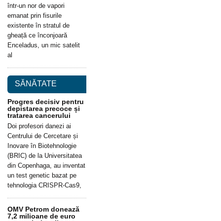
într-un nor de vapori
emanat prin fisurile
existente în stratul de
gheață ce înconjoară
Enceladus, un mic satelit
al
SĂNĂTATE
Progres decisiv pentru
depistarea precoce și
tratarea cancerului
Doi profesori danezi ai
Centrului de Cercetare și
Inovare în Biotehnologie
(BRIC) de la Universitatea
din Copenhaga, au inventat
un test genetic bazat pe
tehnologia CRISPR-Cas9,
OMV Petrom donează
7,2 milioane de euro