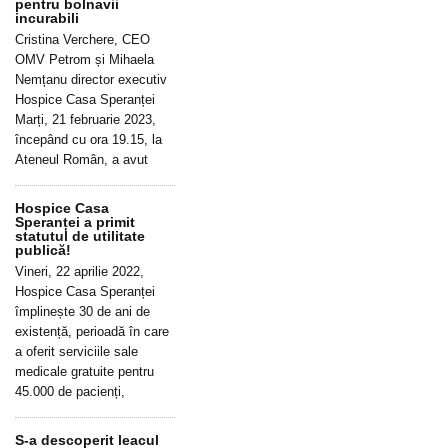
pentru bolnavii
incurabili
Cristina Verchere, CEO
OMV Petrom și Mihaela
Nemțanu director executiv
Hospice Casa Speranței
Marți, 21 februarie 2023,
începând cu ora 19.15, la
Ateneul Român, a avut
Hospice Casa
Speranței a primit
statutul de utilitate
publică!
Vineri, 22 aprilie 2022,
Hospice Casa Speranței
împlinește 30 de ani de
existență, perioadă în care
a oferit serviciile sale
medicale gratuite pentru
45.000 de pacienți,
S-a descoperit leacul