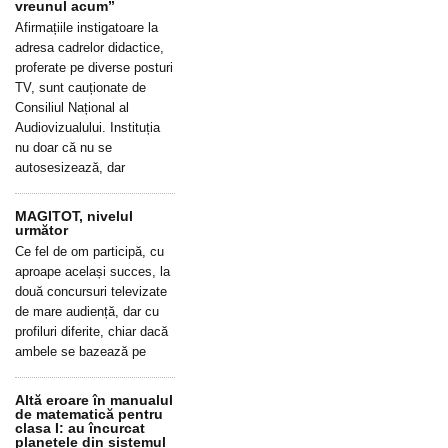
vreunul acum”
Afirmațiile instigatoare la
adresa cadrelor didactice,
proferate pe diverse posturi
TV, sunt cauționate de
Consiliul Național al
Audiovizualului. Instituția
nu doar că nu se
autosesizează, dar
MAGITOT, nivelul
următor
Ce fel de om participă, cu
aproape același succes, la
două concursuri televizate
de mare audiență, dar cu
profiluri diferite, chiar dacă
ambele se bazează pe
Altă eroare în manualul
de matematică pentru
clasa I: au încurcat
planetele din sistemul