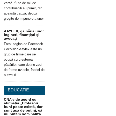
varză. Sute de mii de
contribuabili au primit, din
această cauză, decizii
greșite de impunere a unor
AAYLEX, găinăria unor
ingineri, finanțiști și
avocați
Foto: pagina de Facebook
CocoRico Aaylex este un
grup de firme care se
ocupă cu creșterea
păsărilor, care deține zeci
de ferme avicole, fabrici de
nutrețuri
EDUCATIE
CNA e de acord cu
afirmația „Profesori
buni poate există, dar
sunt așa de puțini, că
nu putem nominaliza