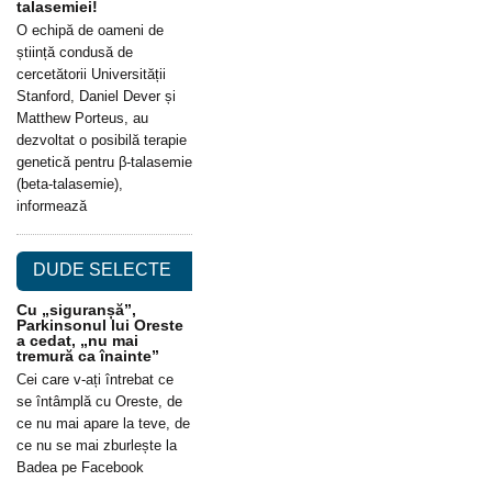
talasemiei!
O echipă de oameni de
știință condusă de
cercetătorii Universității
Stanford, Daniel Dever și
Matthew Porteus, au
dezvoltat o posibilă terapie
genetică pentru β-talasemie
(beta-talasemie),
informează
DUDE SELECTE
Cu „siguranșă”,
Parkinsonul lui Oreste
a cedat, „nu mai
tremură ca înainte”
Cei care v-ați întrebat ce
se întâmplă cu Oreste, de
ce nu mai apare la teve, de
ce nu se mai zburlește la
Badea pe Facebook