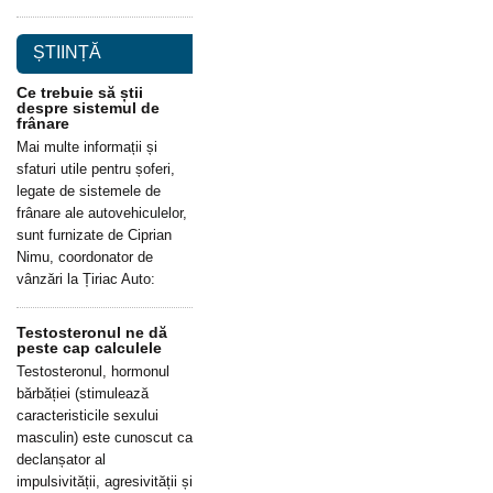
ȘTIINȚĂ
Ce trebuie să știi
despre sistemul de
frânare
Mai multe informații și
sfaturi utile pentru șoferi,
legate de sistemele de
frânare ale autovehiculelor,
sunt furnizate de Ciprian
Nimu, coordonator de
vânzări la Țiriac Auto:
Testosteronul ne dă
peste cap calculele
Testosteronul, hormonul
bărbăției (stimulează
caracteristicile sexului
masculin) este cunoscut ca
declanșator al
impulsivității, agresivității și