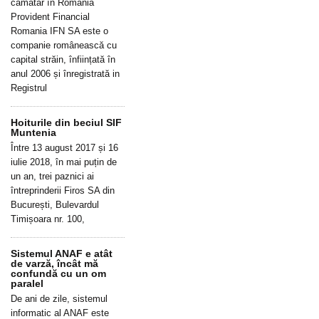
cămătar în România
Provident Financial
Romania IFN SA este o
companie românească cu
capital străin, înființată în
anul 2006 și înregistrată in
Registrul
Hoiturile din beciul SIF
Muntenia
Între 13 august 2017 și 16
iulie 2018, în mai puțin de
un an, trei paznici ai
întreprinderii Firos SA din
București, Bulevardul
Timișoara nr. 100,
Sistemul ANAF e atât
de varză, încât mă
confundă cu un om
paralel
De ani de zile, sistemul
informatic al ANAF este