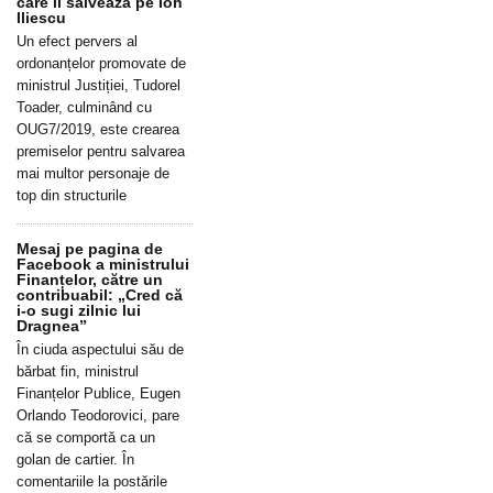
care îl salvează pe Ion
Iliescu
Un efect pervers al
ordonanțelor promovate de
ministrul Justiției, Tudorel
Toader, culminând cu
OUG7/2019, este crearea
premiselor pentru salvarea
mai multor personaje de
top din structurile
Mesaj pe pagina de
Facebook a ministrului
Finanțelor, către un
contribuabil: „Cred că
i-o sugi zilnic lui
Dragnea”
În ciuda aspectului său de
bărbat fin, ministrul
Finanțelor Publice, Eugen
Orlando Teodorovici, pare
că se comportă ca un
golan de cartier. În
comentariile la postările