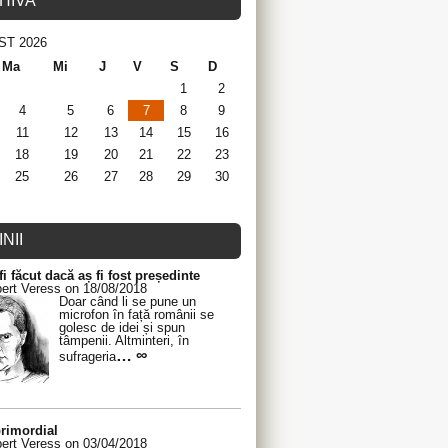
HIVA
ST 2026
Ma
Mi
J
V
S
D
1
2
4
5
6
7
8
9
11
12
13
14
15
16
18
19
20
21
22
23
25
26
27
28
29
30
NII
fi făcut dacă aș fi fost președinte
ert Veress on 18/08/2018
Doar când li se pune un
microfon în față românii se
golesc de idei și spun
tâmpenii. Altminteri, în
… ∞
sufrageria
rimordial
ert Veress on 03/04/2018