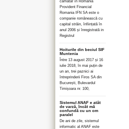
cămătar în România
Provident Financial
Romania IFN SA este o
companie românească cu
capital străin, înființată în
anul 2006 și înregistrată in
Registrul
Hoiturile din beciul SIF
Muntenia
Între 13 august 2017 și 16
iulie 2018, în mai puțin de
un an, trei paznici ai
întreprinderii Firos SA din
București, Bulevardul
Timișoara nr. 100,
Sistemul ANAF e atât
de varză, încât mă
confundă cu un om
paralel
De ani de zile, sistemul
informatic al ANAF este