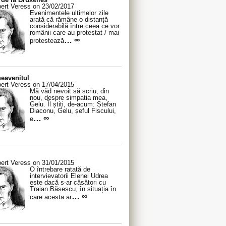
ert Veress on 23/02/2017
Evenimentele ultimelor zile
arată că rămâne o distanță
considerabilă între ceea ce vor
românii care au protestat / mai
… ∞
protestează
eavenitul
ert Veress on 17/04/2015
Mă văd nevoit să scriu, din
nou, despre simpatia mea,
Gelu. Îl știți, de-acum: Ștefan
Diaconu, Gelu, șeful Fiscului,
… ∞
e
ert Veress on 31/01/2015
O întrebare ratată de
intervievatorii Elenei Udrea
este dacă s-ar căsători cu
Traian Băsescu, în situația în
… ∞
care acesta ar