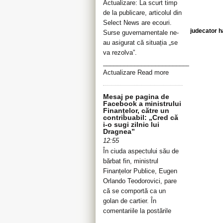
Actualizare: La scurt timp
de la publicare, articolul din
Select News are ecouri.
judecator h
Surse guvernamentale ne-
au asigurat că situația „se
va rezolva”.
__________________________________
Actualizare Read more
Mesaj pe pagina de
Facebook a ministrului
Finanțelor, către un
contribuabil: „Cred că
i-o sugi zilnic lui
Dragnea”
12:55
În ciuda aspectului său de
bărbat fin, ministrul
Finanțelor Publice, Eugen
Orlando Teodorovici, pare
că se comportă ca un
golan de cartier. În
comentariile la postările