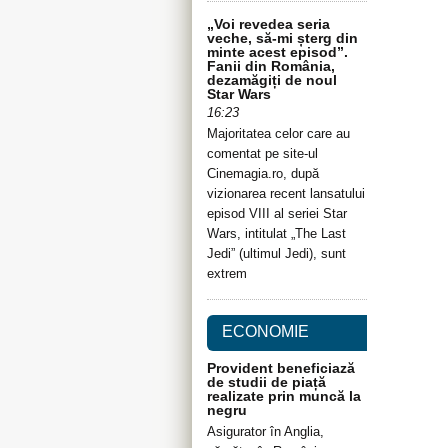
„Voi revedea seria
veche, să-mi șterg din
minte acest episod”.
Fanii din România,
dezamăgiți de noul
Star Wars
16:23
Majoritatea celor care au
comentat pe site-ul
Cinemagia.ro, după
vizionarea recent lansatului
episod VIII al seriei Star
Wars, intitulat „The Last
Jedi” (ultimul Jedi), sunt
extrem
ECONOMIE
Provident beneficiază
de studii de piață
realizate prin muncă la
negru
Asigurator în Anglia,