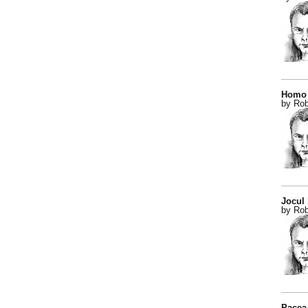
Homo 
by Rob
Jocul
by Rob
Pacea 