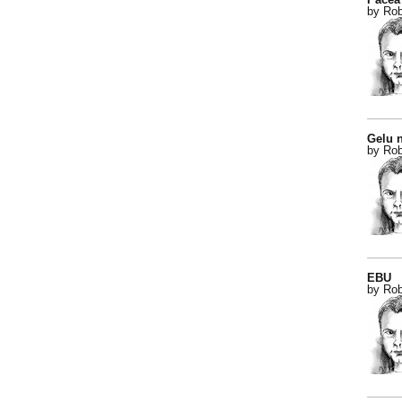
by Rob
Gelu n
by Rob
EBU
by Rob