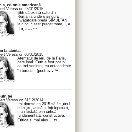
ia, colonie americană
ert Veress on 25/01/2015
Știți că există sate din
România unde o singură
învățătoare predă SIMULTAN
la cinci clase: pregătitoare, I, a
… ∞
II-a, a
ie la atentat
ert Veress on 08/01/2015
Atentatul de ieri, de la Paris,
pare ireal. Cum a fost posibil
ca trei scelerați cu antecedente
… ∞
în terorism (pentru
ufniței
ert Veress on 31/12/2014
Îmi doresc ca 2015 să fie „anul
bufniței”, adică al înțelepciunii,
manifestată prin critică
fundamentată, constructivă.
… ∞
Critica și mai ales