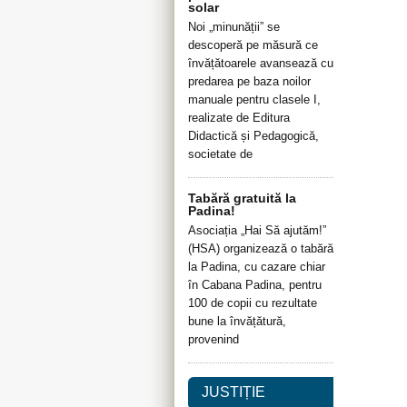
solar
Noi „minunății” se
descoperă pe măsură ce
învățătoarele avansează cu
predarea pe baza noilor
manuale pentru clasele I,
realizate de Editura
Didactică și Pedagogică,
societate de
Tabără gratuită la
Padina!
Asociația „Hai Să ajutăm!”
(HSA) organizează o tabără
la Padina, cu cazare chiar
în Cabana Padina, pentru
100 de copii cu rezultate
bune la învățătură,
provenind
JUSTIȚIE