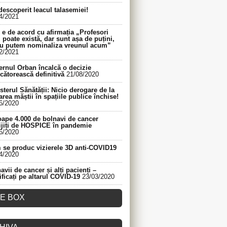
descoperit leacul talasemiei!
4/2021
e de acord cu afirmația „Profesori
 poate există, dar sunt așa de puțini,
nu putem nominaliza vreunul acum”
2/2021
rnul Orban încalcă o decizie
cătorească definitivă
21/08/2020
sterul Sănătății: Nicio derogare de la
area măștii în spațiile publice închise!
6/2020
ape 4.000 de bolnavi de cancer
ijiți de HOSPICE în pandemie
6/2020
se produc vizierele 3D anti-COVID19
4/2020
avii de cancer și alți pacienți –
ificați pe altarul COVID-19
23/03/2020
KE BOX