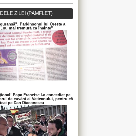
DELE ZILEI (PAMFLET)
guranșă”, Parkinsonul lui Oreste a
 „nu mai tremură ca înainte”
ional! Papa Francisc l-a concediat pe
orul de cuvânt al Vaticanului, pentru că
iticat pe Dan Diaconescu