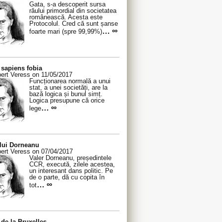
Gata, s-a descoperit sursa
răului primordial din societatea
românească. Acesta este
Protocolul. Cred că sunt șanse
… ∞
foarte mari (spre 99,99%)
sapiens fobia
ert Veress on 11/05/2017
Funcționarea normală a unui
stat, a unei societăți, are la
bază logica și bunul simț.
Logica presupune că orice
… ∞
lege
 lui Dorneanu
ert Veress on 07/04/2017
Valer Dorneanu, președintele
CCR, execută, zilele acestea,
un interesant dans politic. Pe
de o parte, dă cu copita în
… ∞
tot
de la Bruxelles