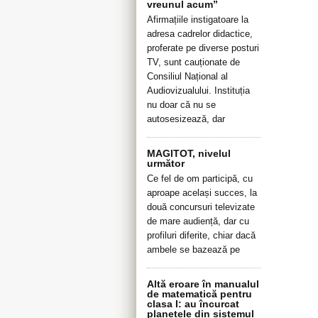
vreunul acum”
Afirmațiile instigatoare la
adresa cadrelor didactice,
proferate pe diverse posturi
TV, sunt cauționate de
Consiliul Național al
Audiovizualului. Instituția
nu doar că nu se
autosesizează, dar
MAGITOT, nivelul
următor
Ce fel de om participă, cu
aproape același succes, la
două concursuri televizate
de mare audiență, dar cu
profiluri diferite, chiar dacă
ambele se bazează pe
Altă eroare în manualul
de matematică pentru
clasa I: au încurcat
planetele din sistemul