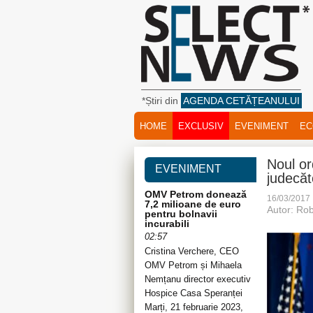
*Știri din
AGENDA CETĂȚEANULUI
HOME
EXCLUSIV
EVENIMENT
EC
Noul or
EVENIMENT
judecăt
OMV Petrom donează
16/03/2017
7,2 milioane de euro
Autor: Rob
pentru bolnavii
incurabili
02:57
Cristina Verchere, CEO
OMV Petrom și Mihaela
Nemțanu director executiv
Hospice Casa Speranței
Marți, 21 februarie 2023,