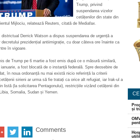
Trump, privind
suspendarea vizelor
cetățenilor din state din
rientul Mijlociu, relatează Reuters, citată de Mediafax.
 districtual Derrick Watson a dispus suspendarea de urgență a
r decretului prezidențial antiimigrație, cu doar câteva ore înainte ca
ntre în vigoare.
is de Trump pe 6 martie a fost emis după ce o măsură similară,
 ianuarie, a fost blocată de o instanță federală. Spre deosebire de
dat, în noua ordonanță nu mai există nicio referință la criterii
cetățenii sirieni ar urma să fie tratați ca orice alt refugiat, iar Irak-ul a
n listă (la solicitarea Pentagonului), restricțiile vizând cetățenii din
, Libia, Somalia, Sudan și Yemen.
CE
Prog
și t
OMV
pent
Comments
Hosp
util