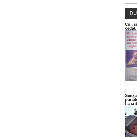
DU
Cu „si
cedat,
Senzaț
purtăt
l-a cr