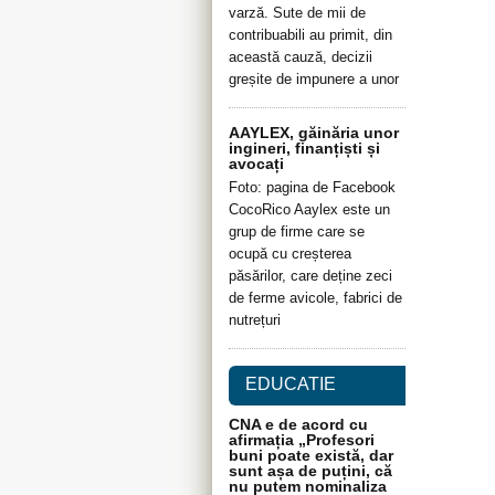
varză. Sute de mii de
contribuabili au primit, din
această cauză, decizii
greșite de impunere a unor
AAYLEX, găinăria unor
ingineri, finanțiști și
avocați
Foto: pagina de Facebook
CocoRico Aaylex este un
grup de firme care se
ocupă cu creșterea
păsărilor, care deține zeci
de ferme avicole, fabrici de
nutrețuri
EDUCATIE
CNA e de acord cu
afirmația „Profesori
buni poate există, dar
sunt așa de puțini, că
nu putem nominaliza