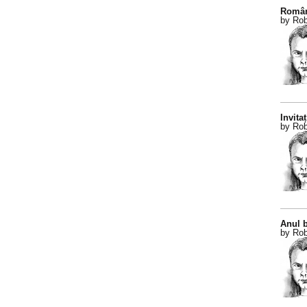
Român
by Rob
Invitaț
by Rob
Anul b
by Rob