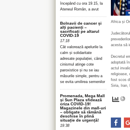
începând cu ora 19.15, la
Ateneul Român, a avut
Africa și O
Bolnavii de cancer și
alți pacienți –
sacrificați pe altarul
Judecătorul
COVID-19
prevederilo
17:18
acesta să i
Cât valorează apelurile la
calm și solidaritate
Decretul em
adresate populației, când
adoptată în
cinismul atinge cote
actul invali
paroxistice și nu se iau
religioase, 
măsurile simple, pentru a
fost scos di
se evita umilirea semenilor
Siria, Iran
Promenada, Mega Mall
și Sun Plaza sfidează
criza COVID-19!
Magazinele din mall-uri
– obligate să rămână
deschise în plină
situație de urgență!
19:38