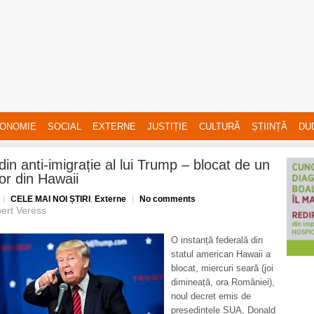
ONOMIE
SOCIAL
EXTERNE
JUSTIȚIE
CULTURĂ
ȘTIINȚĂ
DU
din anti-imigrație al lui Trump – blocat de un
or din Hawaii
CELE MAI NOI ȘTIRI
,
Externe
No comments
ert Veress
O instanță federală din
statul american Hawaii a
blocat, miercuri seară (joi
dimineață, ora României),
noul decret emis de
președintele SUA, Donald