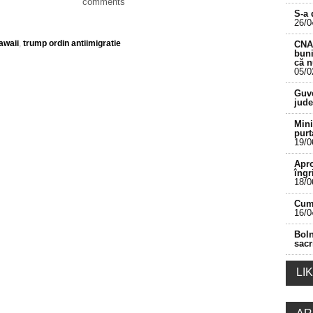
comments
S-a 
26/0
awaii
,
trump ordin antiimigratie
CNA 
buni
că 
05/0
___________________________________________
Guve
jude
Mini
purt
19/0
Apro
îngr
18/0
Cum 
16/0
Boln
sacr
LI