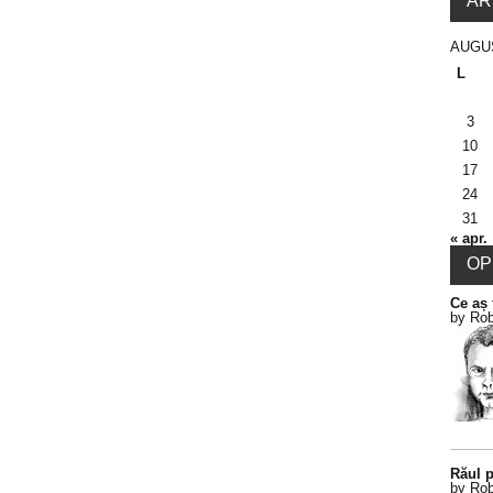
AR
AUGU
L
3
10
17
24
31
« apr.
OPI
Ce aș 
by Rob
Răul p
by Rob