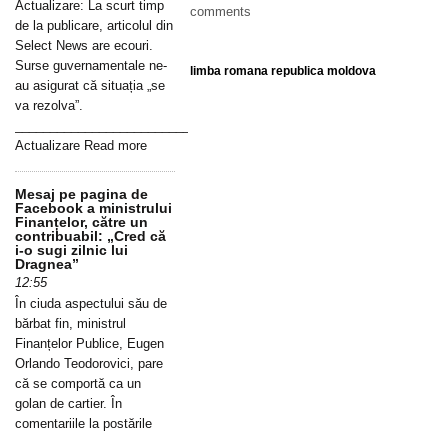
Actualizare: La scurt timp
comments
de la publicare, articolul din
Select News are ecouri.
Surse guvernamentale ne-
limba romana republica moldova
au asigurat că situația „se
va rezolva”.
_____________________________________________________________
Actualizare Read more
Mesaj pe pagina de
Facebook a ministrului
Finanțelor, către un
contribuabil: „Cred că
i-o sugi zilnic lui
Dragnea”
12:55
În ciuda aspectului său de
bărbat fin, ministrul
Finanțelor Publice, Eugen
Orlando Teodorovici, pare
că se comportă ca un
golan de cartier. În
comentariile la postările