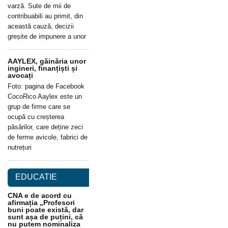
varză. Sute de mii de
contribuabili au primit, din
această cauză, decizii
greșite de impunere a unor
AAYLEX, găinăria unor
ingineri, finanțiști și
avocați
Foto: pagina de Facebook
CocoRico Aaylex este un
grup de firme care se
ocupă cu creșterea
păsărilor, care deține zeci
de ferme avicole, fabrici de
nutrețuri
EDUCATIE
CNA e de acord cu
afirmația „Profesori
buni poate există, dar
sunt așa de puțini, că
nu putem nominaliza