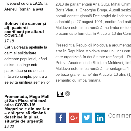
începând cu ora 19.15, la
2013 de parlamentarii Ana Guțu, Mihai Ghim
Ateneul Român, a avut
Boris Vieru și Gheorghe Brega. Autorii sesizăr
normă constituțională Declarației de Indepe
adoptată pe 27 august 1991, confirmând astfe
Bolnavii de cancer și
alți pacienți –
Moldova este limba română, nu limba moldove
sacrificați pe altarul
precum este formulat în Articolul 13 din Cons
COVID-19
17:18
Președinția Republicii Moldova a argumentat 
Cât valorează apelurile la
stat în Republica Moldova este un lucru cert
calm și solidaritate
este organizată în două state românești – R
adresate populației, când
Potrivit Academiei de Științe a Moldovei, limb
cinismul atinge cote
Moldova este limba română, iar sintagma “l
paroxistice și nu se iau
pe baza grafiei latine” din Articolul 13 alin. (
măsurile simple, pentru a
semantic cu limba română.
se evita umilirea semenilor
Promenada, Mega Mall
și Sun Plaza sfidează
criza COVID-19!
Magazinele din mall-uri
– obligate să rămână
Commen
deschise în plină
situație de urgență!
19:38