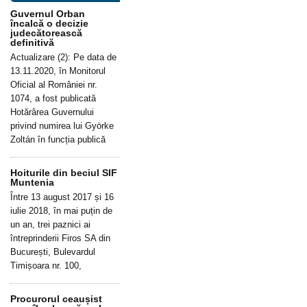
Guvernul Orban
încalcă o decizie
judecătorească
definitivă
Actualizare (2): Pe data de
13.11.2020, în Monitorul
Oficial al României nr.
1074, a fost publicată
Hotărârea Guvernului
privind numirea lui Györke
Zoltán în funcția publică
Hoiturile din beciul SIF
Muntenia
Între 13 august 2017 și 16
iulie 2018, în mai puțin de
un an, trei paznici ai
întreprinderii Firos SA din
București, Bulevardul
Timișoara nr. 100,
Procurorul ceaușist