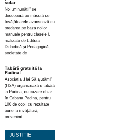
solar
Noi „minunății” se
descoperă pe măsură ce
învățătoarele avansează cu
predarea pe baza noilor
manuale pentru clasele I,
realizate de Editura
Didactică și Pedagogică,
societate de
Tabără gratuită la
Padina!
Asociația „Hai Să ajutăm!”
(HSA) organizează o tabără
la Padina, cu cazare chiar
în Cabana Padina, pentru
100 de copii cu rezultate
bune la învățătură,
provenind
JUSTIȚIE