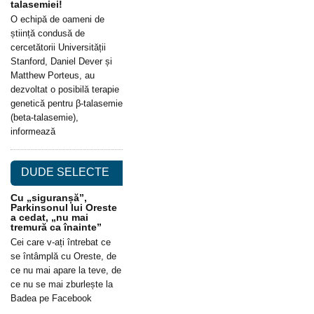
talasemiei!
O echipă de oameni de
știință condusă de
cercetătorii Universității
Stanford, Daniel Dever și
Matthew Porteus, au
dezvoltat o posibilă terapie
genetică pentru β-talasemie
(beta-talasemie),
informează
DUDE SELECTE
Cu „siguranșă”,
Parkinsonul lui Oreste
a cedat, „nu mai
tremură ca înainte”
Cei care v-ați întrebat ce
se întâmplă cu Oreste, de
ce nu mai apare la teve, de
ce nu se mai zburlește la
Badea pe Facebook