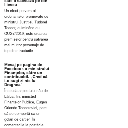
care îl salvează pe Ion
Iliescu
Un efect pervers al
ordonanțelor promovate de
ministrul Justiției, Tudorel
Toader, culminând cu
OUG7/2019, este crearea
premiselor pentru salvarea
mai multor personaje de
top din structurile
Mesaj pe pagina de
Facebook a ministrului
Finanțelor, către un
contribuabil: „Cred că
i-o sugi zilnic lui
Dragnea”
În ciuda aspectului său de
bărbat fin, ministrul
Finanțelor Publice, Eugen
Orlando Teodorovici, pare
că se comportă ca un
golan de cartier. În
comentariile la postările