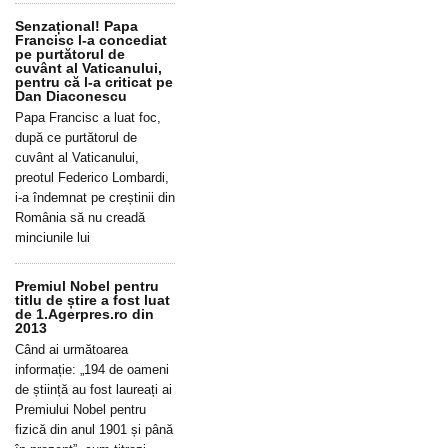
Senzațional! Papa
Francisc l-a concediat
pe purtătorul de
cuvânt al Vaticanului,
pentru că l-a criticat pe
Dan Diaconescu
Papa Francisc a luat foc,
după ce purtătorul de
cuvânt al Vaticanului,
preotul Federico Lombardi,
i-a îndemnat pe creștinii din
România să nu creadă
minciunile lui
Premiul Nobel pentru
titlu de știre a fost luat
de 1.Agerpres.ro din
2013
Când ai următoarea
informație: „194 de oameni
de știință au fost laureați ai
Premiului Nobel pentru
fizică din anul 1901 și până