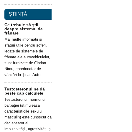
ȘTIINȚĂ
Ce trebuie să știi
despre sistemul de
frânare
Mai multe informații și
sfaturi utile pentru șoferi,
legate de sistemele de
frânare ale autovehiculelor,
sunt furnizate de Ciprian
Nimu, coordonator de
vânzări la Țiriac Auto:
Testosteronul ne dă
peste cap calculele
Testosteronul, hormonul
bărbăției (stimulează
caracteristicile sexului
masculin) este cunoscut ca
declanșator al
impulsivității, agresivității și