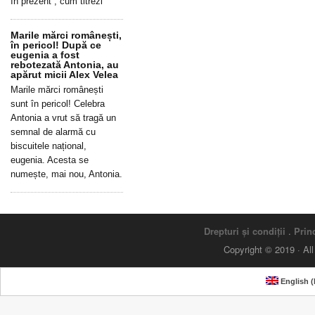
în prezent”, cum titrezi
Marile mărci românești,
în pericol! După ce
eugenia a fost
rebotezată Antonia, au
apărut micii Alex Velea
Marile mărci românești
sunt în pericol! Celebra
Antonia a vrut să tragă un
semnal de alarmă cu
biscuitele național,
eugenia. Acesta se
numește, mai nou, Antonia.
Drepturi și condiții
.
Princ
Copyright © 2019 · Al
English
(