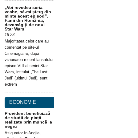
„Voi revedea seria
veche, să-mi șterg din
minte acest episod”.
Fanii din România,
dezamăgiți de noul
Star Wars
16:23
Majoritatea celor care au
comentat pe site-ul
Cinemagia.ro, după
vizionarea recent lansatului
episod VIII al seriei Star
Wars, intitulat „The Last
Jedi” (ultimul Jedi), sunt
extrem
ECONOMIE
Provident beneficiază
de studii de piață
realizate prin muncă la
negru
Asigurator în Anglia,