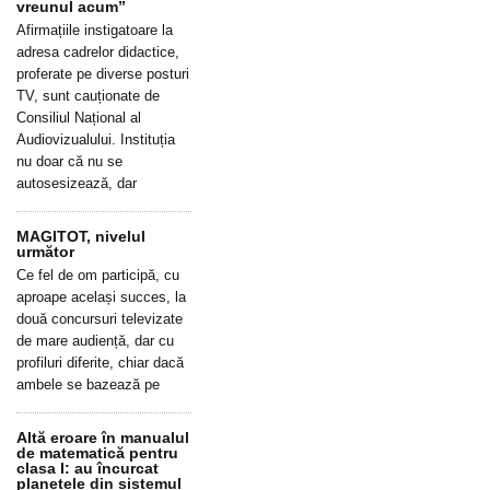
vreunul acum”
Afirmațiile instigatoare la
adresa cadrelor didactice,
proferate pe diverse posturi
TV, sunt cauționate de
Consiliul Național al
Audiovizualului. Instituția
nu doar că nu se
autosesizează, dar
MAGITOT, nivelul
următor
Ce fel de om participă, cu
aproape același succes, la
două concursuri televizate
de mare audiență, dar cu
profiluri diferite, chiar dacă
ambele se bazează pe
Altă eroare în manualul
de matematică pentru
clasa I: au încurcat
planetele din sistemul