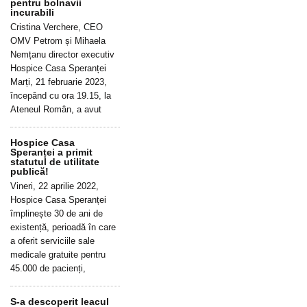
pentru bolnavii
incurabili
Cristina Verchere, CEO
OMV Petrom și Mihaela
Nemțanu director executiv
Hospice Casa Speranței
Marți, 21 februarie 2023,
începând cu ora 19.15, la
Ateneul Român, a avut
Hospice Casa
Speranței a primit
statutul de utilitate
publică!
Vineri, 22 aprilie 2022,
Hospice Casa Speranței
împlinește 30 de ani de
existență, perioadă în care
a oferit serviciile sale
medicale gratuite pentru
45.000 de pacienți,
S-a descoperit leacul