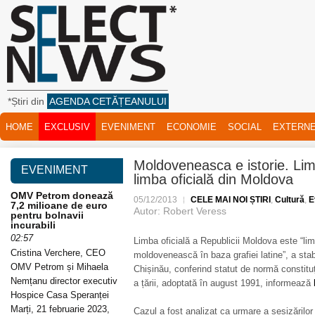
*Știri din
AGENDA CETĂȚEANULUI
HOME
EXCLUSIV
EVENIMENT
ECONOMIE
SOCIAL
EXTERN
Moldoveneasca e istorie. Li
EVENIMENT
limba oficială din Moldova
OMV Petrom donează
05/12/2013
CELE MAI NOI ȘTIRI
,
Cultură
,
E
7,2 milioane de euro
Autor: Robert Veress
pentru bolnavii
incurabili
02:57
Limba oficială a Republicii Moldova este “l
Cristina Verchere, CEO
moldovenească în baza grafiei latine”, a stabi
OMV Petrom și Mihaela
Chișinău, conferind statut de normă constitu
Nemțanu director executiv
a țării, adoptată în august 1991, informează
Hospice Casa Speranței
Marți, 21 februarie 2023,
Cazul a fost analizat ca urmare a sesizărilor