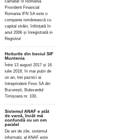
cămătar în România
Provident Financial
Romania IFN SA este o
companie românească cu
capital străin, înființată în
anul 2006 și înregistrată in
Registrul
Hoiturile din beciul SIF
Muntenia
Între 13 august 2017 și 16
iulie 2018, în mai puțin de
un an, trei paznici ai
întreprinderii Firos SA din
București, Bulevardul
Timișoara nr. 100,
Sistemul ANAF e atât
de varză, încât mă
confundă cu un om
paralel
De ani de zile, sistemul
informatic al ANAF este