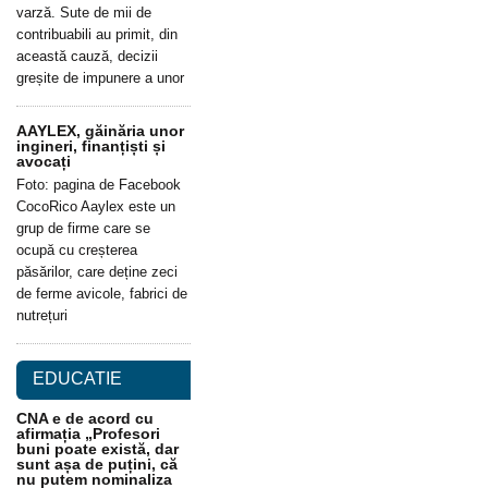
varză. Sute de mii de
contribuabili au primit, din
această cauză, decizii
greșite de impunere a unor
AAYLEX, găinăria unor
ingineri, finanțiști și
avocați
Foto: pagina de Facebook
CocoRico Aaylex este un
grup de firme care se
ocupă cu creșterea
păsărilor, care deține zeci
de ferme avicole, fabrici de
nutrețuri
EDUCATIE
CNA e de acord cu
afirmația „Profesori
buni poate există, dar
sunt așa de puțini, că
nu putem nominaliza