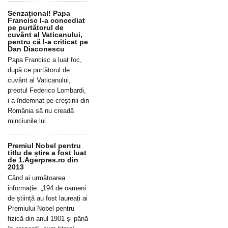
Senzațional! Papa
Francisc l-a concediat
pe purtătorul de
cuvânt al Vaticanului,
pentru că l-a criticat pe
Dan Diaconescu
Papa Francisc a luat foc,
după ce purtătorul de
cuvânt al Vaticanului,
preotul Federico Lombardi,
i-a îndemnat pe creștinii din
România să nu creadă
minciunile lui
Premiul Nobel pentru
titlu de știre a fost luat
de 1.Agerpres.ro din
2013
Când ai următoarea
informație: „194 de oameni
de știință au fost laureați ai
Premiului Nobel pentru
fizică din anul 1901 și până