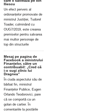
care îl salvează pe Ion
Iliescu
Un efect pervers al
ordonanțelor promovate de
ministrul Justiției, Tudorel
Toader, culminând cu
OUG7/2019, este crearea
premiselor pentru salvarea
mai multor personaje de
top din structurile
Mesaj pe pagina de
Facebook a ministrului
Finanțelor, către un
contribuabil: „Cred că
i-o sugi zilnic lui
Dragnea”
În ciuda aspectului său de
bărbat fin, ministrul
Finanțelor Publice, Eugen
Orlando Teodorovici, pare
că se comportă ca un
golan de cartier. În
comentariile la postările