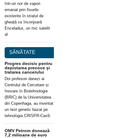
într-un nor de vapori
emanat prin fisurile
existente în stratul de
gheață ce înconjoară
Enceladus, un mic satelit
al
SĂNĂTATE
Progres decisiv pentru
depistarea precoce și
tratarea cancerului
Doi profesori danezi ai
Centrului de Cercetare și
Inovare în Biotehnologie
(BRIC) de la Universitatea
din Copenhaga, au inventat
un test genetic bazat pe
tehnologia CRISPR-Cas9,
OMV Petrom donează
7,2 milioane de euro