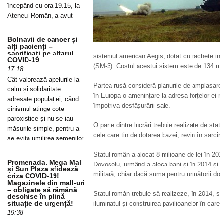
începând cu ora 19.15, la
Ateneul Român, a avut
Bolnavii de cancer și
alți pacienți –
sacrificați pe altarul
sistemul american Aegis, dotat cu rachete i
COVID-19
(SM-3). Costul acestui sistem este de 134 mi
17:18
Cât valorează apelurile la
Partea rusă consideră planurile de amplasar
calm și solidaritate
în Europa o amenințare la adresa forțelor ei 
adresate populației, când
împotriva desfășurării sale.
cinismul atinge cote
paroxistice și nu se iau
O parte dintre lucrări trebuie realizate de sta
măsurile simple, pentru a
cele care țin de dotarea bazei, revin în sarc
se evita umilirea semenilor
Statul român a alocat 8 milioane de lei în 2
Promenada, Mega Mall
Deveselu, urmând a aloca bani și în 2014 și 
și Sun Plaza sfidează
militară, chiar dacă suma pentru următorii doi
criza COVID-19!
Magazinele din mall-uri
– obligate să rămână
Statul român trebuie să realizeze, în 2014, 
deschise în plină
situație de urgență!
iluminatul și construirea pavilioanelor în care 
19:38