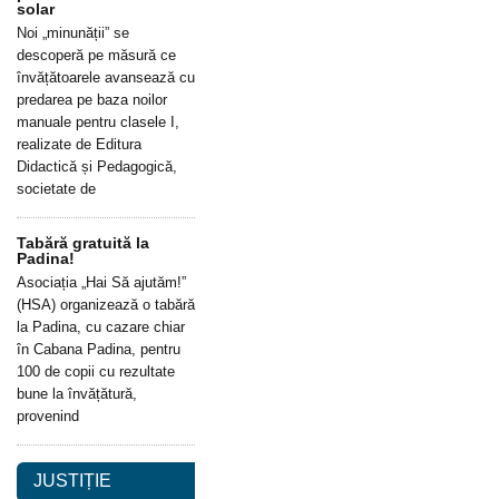
solar
Noi „minunății” se
descoperă pe măsură ce
învățătoarele avansează cu
predarea pe baza noilor
manuale pentru clasele I,
realizate de Editura
Didactică și Pedagogică,
societate de
Tabără gratuită la
Padina!
Asociația „Hai Să ajutăm!”
(HSA) organizează o tabără
la Padina, cu cazare chiar
în Cabana Padina, pentru
100 de copii cu rezultate
bune la învățătură,
provenind
JUSTIȚIE