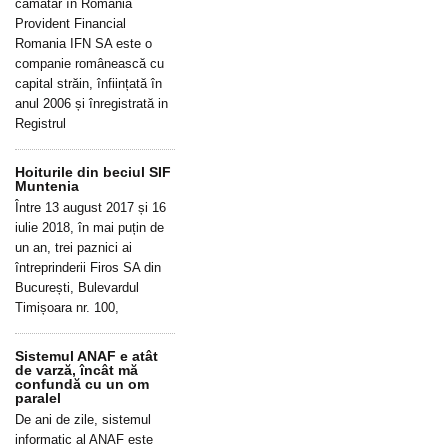
cămătar în România
Provident Financial
Romania IFN SA este o
companie românească cu
capital străin, înființată în
anul 2006 și înregistrată in
Registrul
Hoiturile din beciul SIF
Muntenia
Între 13 august 2017 și 16
iulie 2018, în mai puțin de
un an, trei paznici ai
întreprinderii Firos SA din
București, Bulevardul
Timișoara nr. 100,
Sistemul ANAF e atât
de varză, încât mă
confundă cu un om
paralel
De ani de zile, sistemul
informatic al ANAF este