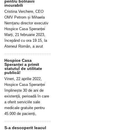
pentru bolnavii
incurabili
Cristina Verchere, CEO
OMV Petrom și Mihaela
Nemțanu director executiv
Hospice Casa Speranței
Marți, 21 februarie 2023,
începând cu ora 19.15, la
Ateneul Român, a avut
Hospice Casa
Speranței a primit
statutul de utilitate
publică!
Vineri, 22 aprilie 2022,
Hospice Casa Speranței
împlinește 30 de ani de
existență, perioadă în care
a oferit serviciile sale
medicale gratuite pentru
45.000 de pacienți,
S-a descoperit leacul