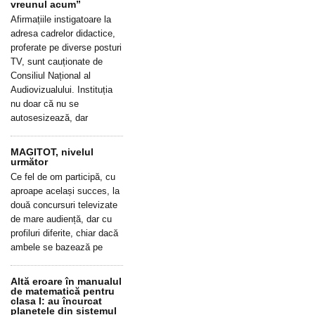
vreunul acum”
Afirmațiile instigatoare la
adresa cadrelor didactice,
proferate pe diverse posturi
TV, sunt cauționate de
Consiliul Național al
Audiovizualului. Instituția
nu doar că nu se
autosesizează, dar
MAGITOT, nivelul
următor
Ce fel de om participă, cu
aproape același succes, la
două concursuri televizate
de mare audiență, dar cu
profiluri diferite, chiar dacă
ambele se bazează pe
Altă eroare în manualul
de matematică pentru
clasa I: au încurcat
planetele din sistemul