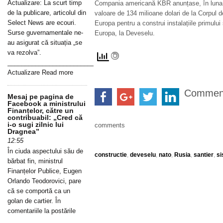
Actualizare: La scurt timp
Compania americană KBR anunțase, în luna iu
de la publicare, articolul din
valoare de 134 milioane dolari de la Corpul d
Select News are ecouri.
Europa pentru a construi instalațiile primulu
Surse guvernamentale ne-
Europa, la Deveselu.
au asigurat că situația „se
va rezolva”.
_____________________________________________________________
Actualizare Read more
Commen
Mesaj pe pagina de
Facebook a ministrului
Finanțelor, către un
contribuabil: „Cred că
i-o sugi zilnic lui
comments
Dragnea”
12:55
În ciuda aspectului său de
constructie
,
deveselu
,
nato
,
Rusia
,
santier
,
si
bărbat fin, ministrul
Finanțelor Publice, Eugen
Orlando Teodorovici, pare
că se comportă ca un
golan de cartier. În
comentariile la postările