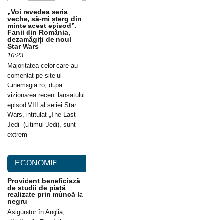
„Voi revedea seria
veche, să-mi șterg din
minte acest episod”.
Fanii din România,
dezamăgiți de noul
Star Wars
16:23
Majoritatea celor care au
comentat pe site-ul
Cinemagia.ro, după
vizionarea recent lansatului
episod VIII al seriei Star
Wars, intitulat „The Last
Jedi” (ultimul Jedi), sunt
extrem
ECONOMIE
Provident beneficiază
de studii de piață
realizate prin muncă la
negru
Asigurator în Anglia,