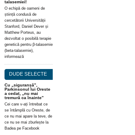
talasemiei!
O echipă de oameni de
știință condusă de
cercetătorii Universității
Stanford, Daniel Dever și
Matthew Porteus, au
dezvoltat o posibilă terapie
genetică pentru β-talasemie
(beta-talasemie),
informează
DUDE SELECTE
Cu „siguranșă”,
Parkinsonul lui Oreste
a cedat, „nu mai
tremură ca înainte”
Cei care v-ați întrebat ce
se întâmplă cu Oreste, de
ce nu mai apare la teve, de
ce nu se mai zburlește la
Badea pe Facebook