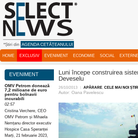
*Știri din
AGENDA CETĂȚEANULUI
HOME
EXCLUSIV
EVENIMENT
ECONOMIE
SOCIAL
EXTERN
Luni începe construirea siste
EVENIMENT
Deveselu
OMV Petrom donează
26/10/2013
APĂRARE
,
CELE MAI NOI ȘTIR
7,2 milioane de euro
Autor: Oana Pavelescu
pentru bolnavii
incurabili
02:57
Cristina Verchere, CEO
OMV Petrom și Mihaela
Nemțanu director executiv
Hospice Casa Speranței
Marți, 21 februarie 2023,