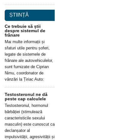
ȘTIINȚĂ
Ce trebuie să știi
despre sistemul de
frânare
Mai multe informații și
sfaturi utile pentru șoferi,
legate de sistemele de
frânare ale autovehiculelor,
sunt furnizate de Ciprian
Nimu, coordonator de
vânzări la Țiriac Auto:
Testosteronul ne dă
peste cap calculele
Testosteronul, hormonul
bărbăției (stimulează
caracteristicile sexului
masculin) este cunoscut ca
declanșator al
impulsivității, agresivității și