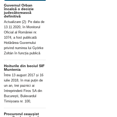
Guvernul Orban
încalcă o decizie
judecătorească
definitivă
Actualizare (2): Pe data de
13.11.2020, în Monitorul
Oficial al României nr.
1074, a fost publicată
Hotărârea Guvernului
privind numirea lui Györke
Zoltán în funcția publică
Hoiturile din beciul SIF
Muntenia
Între 13 august 2017 și 16
iulie 2018, în mai puțin de
un an, trei paznici ai
întreprinderii Firos SA din
București, Bulevardul
Timișoara nr. 100,
Procurorul ceaușist