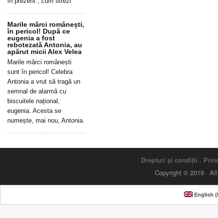
în prezent”, cum titrezi
Marile mărci românești,
în pericol! După ce
eugenia a fost
rebotezată Antonia, au
apărut micii Alex Velea
Marile mărci românești
sunt în pericol! Celebra
Antonia a vrut să tragă un
semnal de alarmă cu
biscuitele național,
eugenia. Acesta se
numește, mai nou, Antonia.
Drepturi și condiții
.
Princ
Copyright © 2019 · Al
English
(