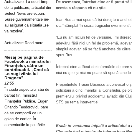
Actualizare: La scurt timp
De asemenea, întrebat cine ar fi putut să 
de la publicare, articolul din
acesta a răspuns că nu știe.
Select News are ecouri.
Surse guvernamentale ne-
Ioan Rus a mai spus că își dorește o anchetă
au asigurat că situația „se
s-a întâmplat în seara tragicului eveniment”.
va rezolva”.
_____________________________________________________________
“Eu nu am niciun fel de versiune. Îmi doresc
Actualizare Read more
adevărul fără nici un fel de problemă, adevăr
simplul adevăr, să se facă anchete de către in
spus Rus.
Mesaj pe pagina de
Facebook a ministrului
Finanțelor, către un
Întrebat cine a făcut dezinformările de care 
contribuabil: „Cred că
nici nu știe și nici nu poate să spună cine le
i-o sugi zilnic lui
Dragnea”
12:55
Președintele Traian Băsescu a convocat o ș
În ciuda aspectului său de
solicitării a cinci membri ai Consiliului, pe o
bărbat fin, ministrul
premierului privind accidentul aviatic din Cluj
Finanțelor Publice, Eugen
STS pe tema intervenției.
Orlando Teodorovici, pare
că se comportă ca un
golan de cartier. În
comentariile la postările
Erată: în versiunea inițială a articolului 
Cluj este fost ministru de Interne Ioan R