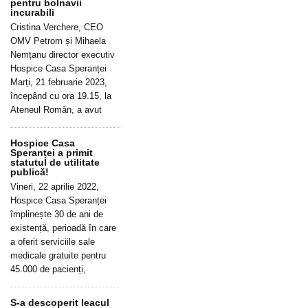
pentru bolnavii
incurabili
Cristina Verchere, CEO
OMV Petrom și Mihaela
Nemțanu director executiv
Hospice Casa Speranței
Marți, 21 februarie 2023,
începând cu ora 19.15, la
Ateneul Român, a avut
Hospice Casa
Speranței a primit
statutul de utilitate
publică!
Vineri, 22 aprilie 2022,
Hospice Casa Speranței
împlinește 30 de ani de
existență, perioadă în care
a oferit serviciile sale
medicale gratuite pentru
45.000 de pacienți,
S-a descoperit leacul