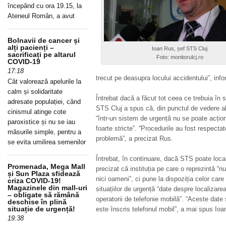
începând cu ora 19.15, la
Ateneul Român, a avut
Bolnavii de cancer și
alți pacienți –
Ioan Rus, șef STS Cluj
sacrificați pe altarul
Foto: monitorulcj.ro
COVID-19
17:18
trecut pe deasupra locului accidentului”, in
Cât valorează apelurile la
calm și solidaritate
Întrebat dacă a făcut tot ceea ce trebuia în s
adresate populației, când
STS Cluj a spus că, din punctul de vedere al 
cinismul atinge cote
“într-un sistem de urgență nu se poate acțio
paroxistice și nu se iau
foarte stricte”.
“Procedurile au fost respectate
măsurile simple, pentru a
problemă”, a precizat Rus.
se evita umilirea semenilor
Întrebat, în continuare, dacă STS poate loca
Promenada, Mega Mall
precizat că instituția pe care o reprezintă “n
și Sun Plaza sfidează
nici oameni”, ci pune la dispoziția celor care
criza COVID-19!
Magazinele din mall-uri
situațiilor de urgență “date despre localizare
– obligate să rămână
operatorii de telefonie mobilă”. “Aceste date 
deschise în plină
situație de urgență!
este înscris telefonul mobil”, a mai spus Ioa
19:38