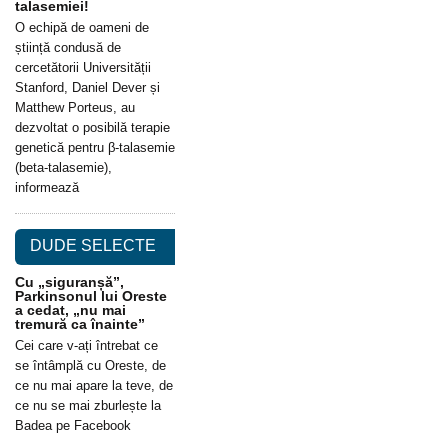
talasemiei!
O echipă de oameni de
știință condusă de
cercetătorii Universității
Stanford, Daniel Dever și
Matthew Porteus, au
dezvoltat o posibilă terapie
genetică pentru β-talasemie
(beta-talasemie),
informează
DUDE SELECTE
Cu „siguranșă”,
Parkinsonul lui Oreste
a cedat, „nu mai
tremură ca înainte”
Cei care v-ați întrebat ce
se întâmplă cu Oreste, de
ce nu mai apare la teve, de
ce nu se mai zburlește la
Badea pe Facebook