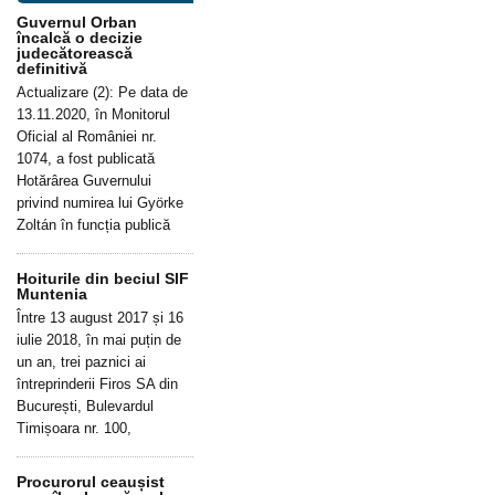
Guvernul Orban
încalcă o decizie
judecătorească
definitivă
Actualizare (2): Pe data de
13.11.2020, în Monitorul
Oficial al României nr.
1074, a fost publicată
Hotărârea Guvernului
privind numirea lui Györke
Zoltán în funcția publică
Hoiturile din beciul SIF
Muntenia
Între 13 august 2017 și 16
iulie 2018, în mai puțin de
un an, trei paznici ai
întreprinderii Firos SA din
București, Bulevardul
Timișoara nr. 100,
Procurorul ceaușist