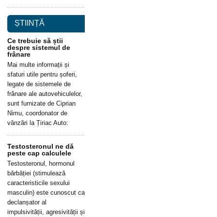
ȘTIINȚĂ
Ce trebuie să știi
despre sistemul de
frânare
Mai multe informații și
sfaturi utile pentru șoferi,
legate de sistemele de
frânare ale autovehiculelor,
sunt furnizate de Ciprian
Nimu, coordonator de
vânzări la Țiriac Auto:
Testosteronul ne dă
peste cap calculele
Testosteronul, hormonul
bărbăției (stimulează
caracteristicile sexului
masculin) este cunoscut ca
declanșator al
impulsivității, agresivității și