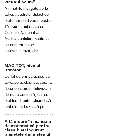
vreunul acum”
Afirmațiile instigatoare la
adresa cadrelor didactice,
proferate pe diverse posturi
TV, sunt cauționate de
Consiliul Național al
Audiovizualului. Instituția
nu doar că nu se
autosesizează, dar
MAGITOT, nivelul
următor
Ce fel de om participă, cu
aproape același succes, la
două concursuri televizate
de mare audiență, dar cu
profiluri diferite, chiar dacă
ambele se bazează pe
Altă eroare în manualul
de matematică pentru
clasa I: au încurcat
planetele din sistemul