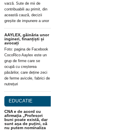
varză. Sute de mii de
contribuabili au primit, din
această cauză, decizii
greșite de impunere a unor
AAYLEX, găinăria unor
ingineri, finanțiști și
avocați
Foto: pagina de Facebook
CocoRico Aaylex este un
grup de firme care se
ocupă cu creșterea
păsărilor, care deține zeci
de ferme avicole, fabrici de
nutrețuri
EDUCATIE
CNA e de acord cu
afirmația „Profesori
buni poate există, dar
sunt așa de puțini, că
nu putem nominaliza