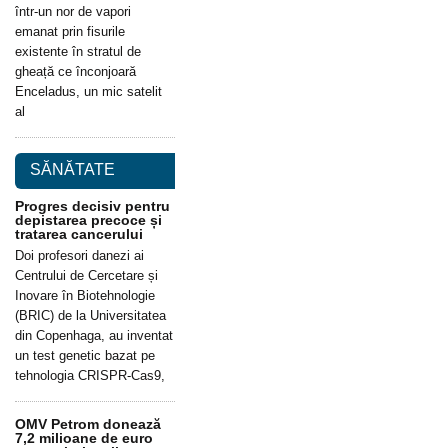
într-un nor de vapori
emanat prin fisurile
existente în stratul de
gheață ce înconjoară
Enceladus, un mic satelit
al
SĂNĂTATE
Progres decisiv pentru
depistarea precoce și
tratarea cancerului
Doi profesori danezi ai
Centrului de Cercetare și
Inovare în Biotehnologie
(BRIC) de la Universitatea
din Copenhaga, au inventat
un test genetic bazat pe
tehnologia CRISPR-Cas9,
OMV Petrom donează
7,2 milioane de euro