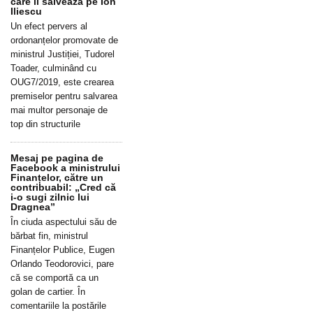
care îl salvează pe Ion
Iliescu
Un efect pervers al
ordonanțelor promovate de
ministrul Justiției, Tudorel
Toader, culminând cu
OUG7/2019, este crearea
premiselor pentru salvarea
mai multor personaje de
top din structurile
Mesaj pe pagina de
Facebook a ministrului
Finanțelor, către un
contribuabil: „Cred că
i-o sugi zilnic lui
Dragnea”
În ciuda aspectului său de
bărbat fin, ministrul
Finanțelor Publice, Eugen
Orlando Teodorovici, pare
că se comportă ca un
golan de cartier. În
comentariile la postările