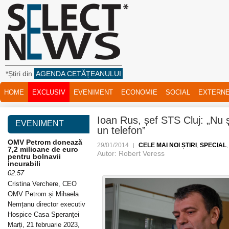
*Știri din
AGENDA CETĂȚEANULUI
HOME
EXCLUSIV
EVENIMENT
ECONOMIE
SOCIAL
EXTERN
Ioan Rus, șef STS Cluj: „Nu ș
EVENIMENT
un telefon”
OMV Petrom donează
29/01/2014
CELE MAI NOI ȘTIRI
,
SPECIAL
7,2 milioane de euro
Autor: Robert Veress
pentru bolnavii
incurabili
02:57
Cristina Verchere, CEO
OMV Petrom și Mihaela
Nemțanu director executiv
Hospice Casa Speranței
Marți, 21 februarie 2023,