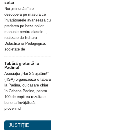
solar
Noi „minunății” se
descoperă pe măsură ce
învățătoarele avansează cu
predarea pe baza noilor
manuale pentru clasele I,
realizate de Editura
Didactică și Pedagogică,
societate de
Tabără gratuită la
Padina!
Asociația „Hai Să ajutăm!”
(HSA) organizează o tabără
la Padina, cu cazare chiar
în Cabana Padina, pentru
100 de copii cu rezultate
bune la învățătură,
provenind
JUSTIȚIE