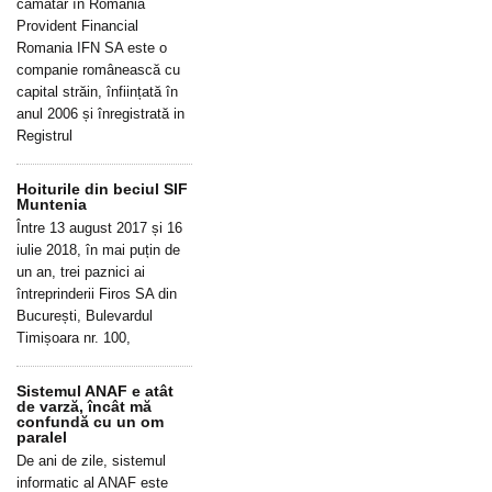
cămătar în România
Provident Financial
Romania IFN SA este o
companie românească cu
capital străin, înființată în
anul 2006 și înregistrată in
Registrul
Hoiturile din beciul SIF
Muntenia
Între 13 august 2017 și 16
iulie 2018, în mai puțin de
un an, trei paznici ai
întreprinderii Firos SA din
București, Bulevardul
Timișoara nr. 100,
Sistemul ANAF e atât
de varză, încât mă
confundă cu un om
paralel
De ani de zile, sistemul
informatic al ANAF este