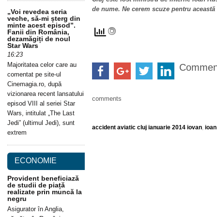
de nume. Ne cerem scuze pentru această 
„Voi revedea seria
veche, să-mi șterg din
minte acest episod”.
Fanii din România,
dezamăgiți de noul
Star Wars
16:23
Majoritatea celor care au
Commen
comentat pe site-ul
Cinemagia.ro, după
vizionarea recent lansatului
comments
episod VIII al seriei Star
Wars, intitulat „The Last
Jedi” (ultimul Jedi), sunt
accident aviatic cluj ianuarie 2014 iovan
,
ioan
extrem
ECONOMIE
Provident beneficiază
de studii de piață
realizate prin muncă la
negru
Asigurator în Anglia,