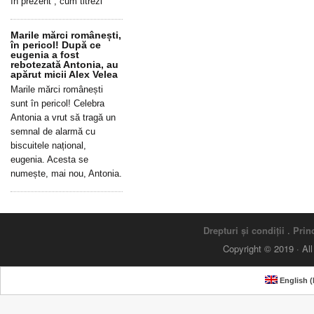
în prezent”, cum titrezi
Marile mărci românești,
în pericol! După ce
eugenia a fost
rebotezată Antonia, au
apărut micii Alex Velea
Marile mărci românești
sunt în pericol! Celebra
Antonia a vrut să tragă un
semnal de alarmă cu
biscuitele național,
eugenia. Acesta se
numește, mai nou, Antonia.
Drepturi și condiții
.
Princ
Copyright © 2019 · Al
English
(