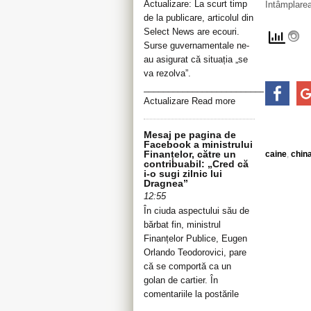
Actualizare: La scurt timp
Întâmplarea
de la publicare, articolul din
Select News are ecouri.
Surse guvernamentale ne-
au asigurat că situația „se
va rezolva”.
__________________________________
Actualizare Read more
Mesaj pe pagina de
Facebook a ministrului
Finanțelor, către un
caine
,
chin
contribuabil: „Cred că
i-o sugi zilnic lui
Dragnea”
12:55
În ciuda aspectului său de
bărbat fin, ministrul
Finanțelor Publice, Eugen
Orlando Teodorovici, pare
că se comportă ca un
golan de cartier. În
comentariile la postările