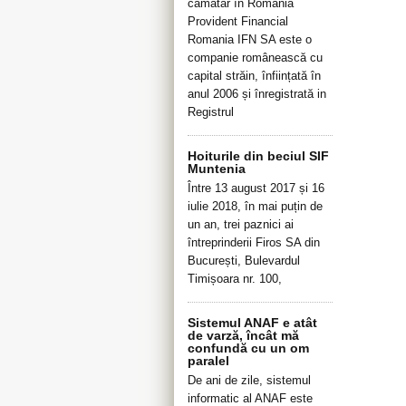
cămătar în România
Provident Financial
Romania IFN SA este o
companie românească cu
capital străin, înființată în
anul 2006 și înregistrată in
Registrul
Hoiturile din beciul SIF
Muntenia
Între 13 august 2017 și 16
iulie 2018, în mai puțin de
un an, trei paznici ai
întreprinderii Firos SA din
București, Bulevardul
Timișoara nr. 100,
Sistemul ANAF e atât
de varză, încât mă
confundă cu un om
paralel
De ani de zile, sistemul
informatic al ANAF este