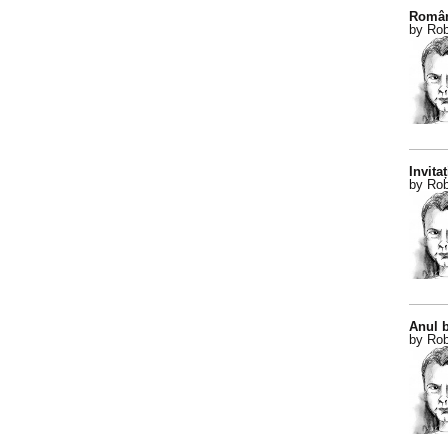
Român
by Rob
Invitaț
by Rob
Anul b
by Rob