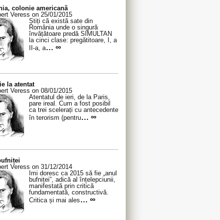
ia, colonie americană
ert Veress on 25/01/2015
Știți că există sate din
România unde o singură
învățătoare predă SIMULTAN
la cinci clase: pregătitoare, I, a
… ∞
II-a, a
ie la atentat
ert Veress on 08/01/2015
Atentatul de ieri, de la Paris,
pare ireal. Cum a fost posibil
ca trei scelerați cu antecedente
… ∞
în terorism (pentru
ufniței
ert Veress on 31/12/2014
Îmi doresc ca 2015 să fie „anul
bufniței”, adică al înțelepciunii,
manifestată prin critică
fundamentată, constructivă.
… ∞
Critica și mai ales