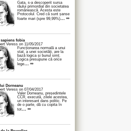
Gata, s-a descoperit sursa
răului primordial din societatea
românească. Acesta este
Protocolul. Cred că sunt șanse
… ∞
foarte mari (spre 99,99%)
sapiens fobia
ert Veress on 11/05/2017
Funcționarea normală a unui
stat, a unei societăți, are la
bază logica și bunul simț.
Logica presupune că orice
… ∞
lege
 lui Dorneanu
ert Veress on 07/04/2017
Valer Dorneanu, președintele
CCR, execută, zilele acestea,
un interesant dans politic. Pe
de o parte, dă cu copita în
… ∞
tot
de la Bruxelles