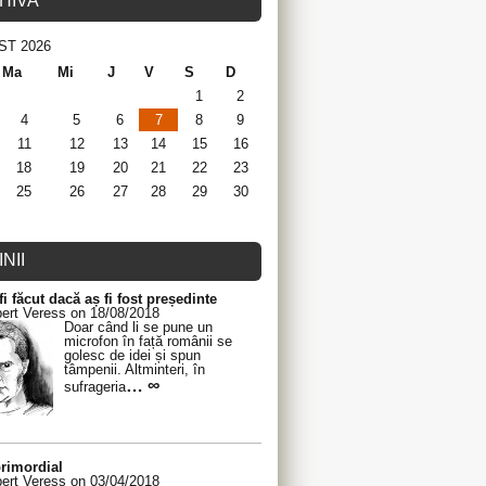
HIVA
ST 2026
Ma
Mi
J
V
S
D
1
2
4
5
6
7
8
9
11
12
13
14
15
16
18
19
20
21
22
23
25
26
27
28
29
30
NII
fi făcut dacă aș fi fost președinte
ert Veress on 18/08/2018
Doar când li se pune un
microfon în față românii se
golesc de idei și spun
tâmpenii. Altminteri, în
… ∞
sufrageria
rimordial
ert Veress on 03/04/2018