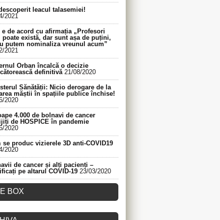
descoperit leacul talasemiei!
4/2021
e de acord cu afirmația „Profesori
 poate există, dar sunt așa de puțini,
nu putem nominaliza vreunul acum”
2/2021
rnul Orban încalcă o decizie
cătorească definitivă
21/08/2020
sterul Sănătății: Nicio derogare de la
area măștii în spațiile publice închise!
6/2020
ape 4.000 de bolnavi de cancer
ijiți de HOSPICE în pandemie
6/2020
se produc vizierele 3D anti-COVID19
4/2020
avii de cancer și alți pacienți –
ificați pe altarul COVID-19
23/03/2020
KE BOX