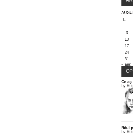
AR
AUGU
L
3
10
17
24
31
« apr.
OPI
Ce aș 
by Rob
Răul p
by Rob