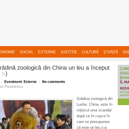
ONOMIE
SOCIAL
EXTERNE
JUSTIȚIE
CULTURĂ
ȘTIINȚĂ
DU
grădină zoologică din China un leu a început
 :-)
Eveniment
,
Externe
No comments
na Pavelescu
Grădina zoologică din
Luohe, China, este în
mijlocul unui scandal
după ce în cușca în
care se presupunea
că este un leu s-a