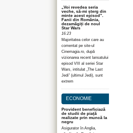
„Voi revedea seria
veche, să-mi șterg din
minte acest episod”.
Fanii din România,
dezamăgiți de noul
Star Wars
16:23
Majoritatea celor care au
comentat pe site-ul
Cinemagia.ro, după
vizionarea recent lansatului
episod VIII al seriei Star
Wars, intitulat „The Last
Jedi” (ultimul Jedi), sunt
extrem
ECONOMIE
Provident beneficiază
de studii de piață
realizate prin muncă la
negru
Asigurator în Anglia,