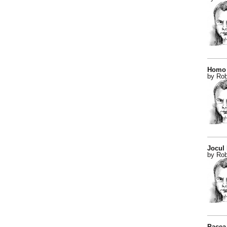
Homo 
by Rob
Jocul
by Rob
Pacea 