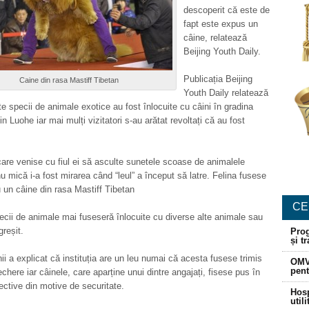
descoperit că este de
fapt este expus un
câine, relatează
Beijing Youth Daily.
Publicația Beijing
Caine din rasa Mastiff Tibetan
Youth Daily relatează
e specii de animale exotice au fost înlocuite cu câini în gradina
n Luohe iar mai mulți vizitatori s-au arătat revoltați că au fost
are venise cu fiul ei să asculte sunetele scoase de animalele
nu mică i-a fost mirarea când “leul” a început să latre. Felina fusese
u un câine din rasa Mastiff Tibetan
CE
pecii de animale mai fuseseră înlocuite cu diverse alte animale sau
greșit.
Prog
și t
nii a explicat că instituția are un leu numai că acesta fusese trimis
OMV
pent
chere iar câinele, care aparține unui dintre angajați, fisese pus în
ctive din motive de securitate.
Hosp
util