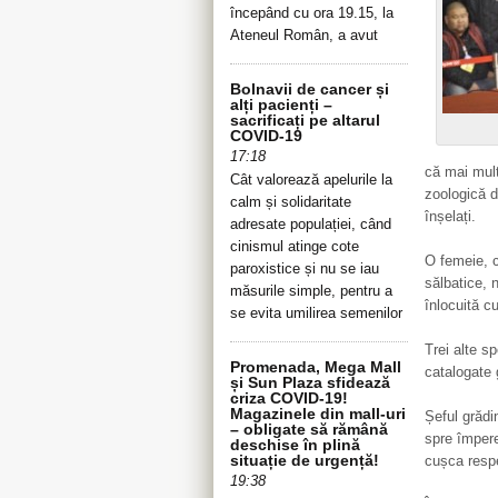
începând cu ora 19.15, la
Ateneul Român, a avut
Bolnavii de cancer și
alți pacienți –
sacrificați pe altarul
COVID-19
17:18
că mai mult
Cât valorează apelurile la
zoologică di
calm și solidaritate
înșelați.
adresate populației, când
cinismul atinge cote
O femeie, c
paroxistice și nu se iau
sălbatice, 
măsurile simple, pentru a
înlocuită c
se evita umilirea semenilor
Trei alte s
Promenada, Mega Mall
catalogate 
și Sun Plaza sfidează
criza COVID-19!
Magazinele din mall-uri
Șeful grădi
– obligate să rămână
spre împere
deschise în plină
situație de urgență!
cușca respe
19:38