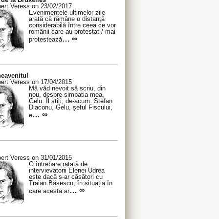
ert Veress on 23/02/2017
Evenimentele ultimelor zile
arată că rămâne o distanță
considerabilă între ceea ce vor
românii care au protestat / mai
… ∞
protestează
eavenitul
ert Veress on 17/04/2015
Mă văd nevoit să scriu, din
nou, despre simpatia mea,
Gelu. Îl știți, de-acum: Ștefan
Diaconu, Gelu, șeful Fiscului,
… ∞
e
ert Veress on 31/01/2015
O întrebare ratată de
intervievatorii Elenei Udrea
este dacă s-ar căsători cu
Traian Băsescu, în situația în
… ∞
care acesta ar