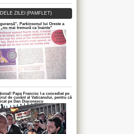
DELE ZILEI (PAMFLET)
guranșă”, Parkinsonul lui Oreste a
 „nu mai tremură ca înainte”
ional! Papa Francisc l-a concediat pe
orul de cuvânt al Vaticanului, pentru că
iticat pe Dan Diaconescu