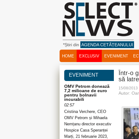
*Știri din
AGENDA CETĂȚEANULUI
HOME
EXCLUSIV
EVENIMENT
EC
Într-o 
EVENIMENT
să latre
OMV Petrom donează
15/08/2013
7,2 milioane de euro
Autor: Oa
pentru bolnavii
incurabili
02:57
Cristina Verchere, CEO
OMV Petrom și Mihaela
Nemțanu director executiv
Hospice Casa Speranței
Marți, 21 februarie 2023,