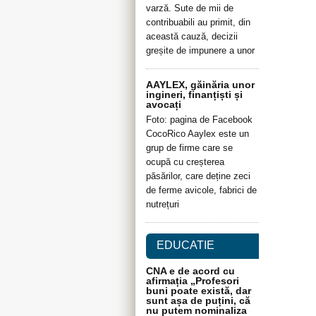
varză. Sute de mii de
contribuabili au primit, din
această cauză, decizii
greșite de impunere a unor
AAYLEX, găinăria unor
ingineri, finanțiști și
avocați
Foto: pagina de Facebook
CocoRico Aaylex este un
grup de firme care se
ocupă cu creșterea
păsărilor, care deține zeci
de ferme avicole, fabrici de
nutrețuri
EDUCATIE
CNA e de acord cu
afirmația „Profesori
buni poate există, dar
sunt așa de puțini, că
nu putem nominaliza