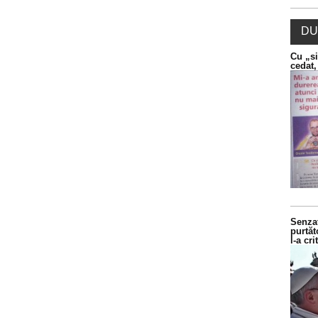
DU
Cu „si
cedat,
Senzaț
purtăt
l-a cr