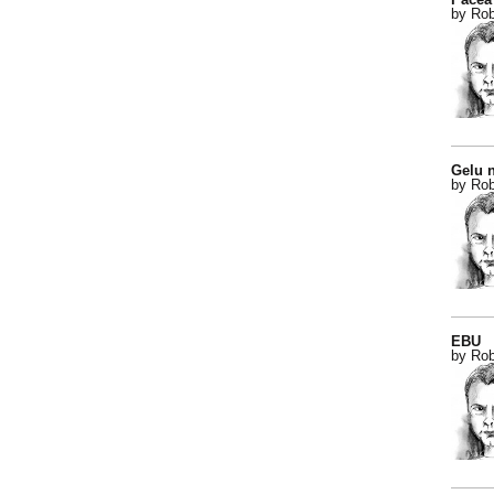
by Rob
Gelu n
by Rob
EBU
by Rob