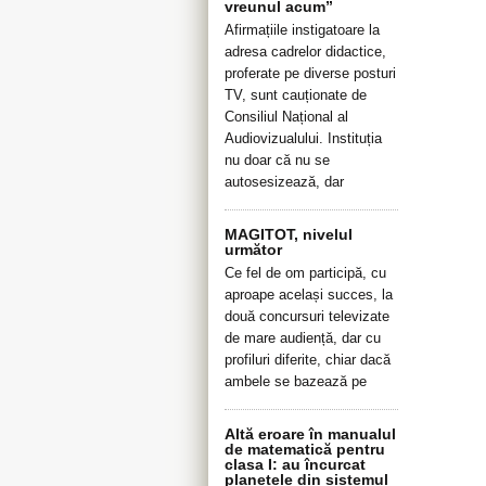
vreunul acum”
Afirmațiile instigatoare la
adresa cadrelor didactice,
proferate pe diverse posturi
TV, sunt cauționate de
Consiliul Național al
Audiovizualului. Instituția
nu doar că nu se
autosesizează, dar
MAGITOT, nivelul
următor
Ce fel de om participă, cu
aproape același succes, la
două concursuri televizate
de mare audiență, dar cu
profiluri diferite, chiar dacă
ambele se bazează pe
Altă eroare în manualul
de matematică pentru
clasa I: au încurcat
planetele din sistemul