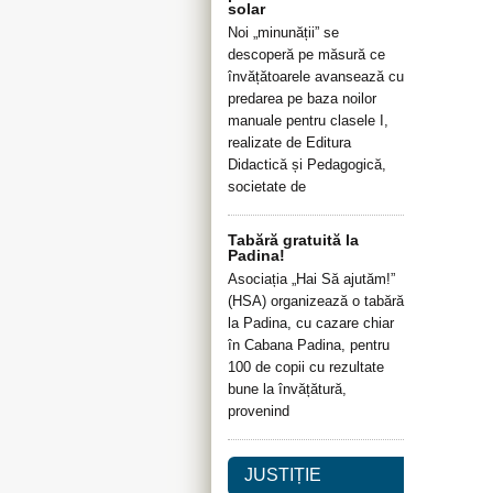
solar
Noi „minunății” se
descoperă pe măsură ce
învățătoarele avansează cu
predarea pe baza noilor
manuale pentru clasele I,
realizate de Editura
Didactică și Pedagogică,
societate de
Tabără gratuită la
Padina!
Asociația „Hai Să ajutăm!”
(HSA) organizează o tabără
la Padina, cu cazare chiar
în Cabana Padina, pentru
100 de copii cu rezultate
bune la învățătură,
provenind
JUSTIȚIE