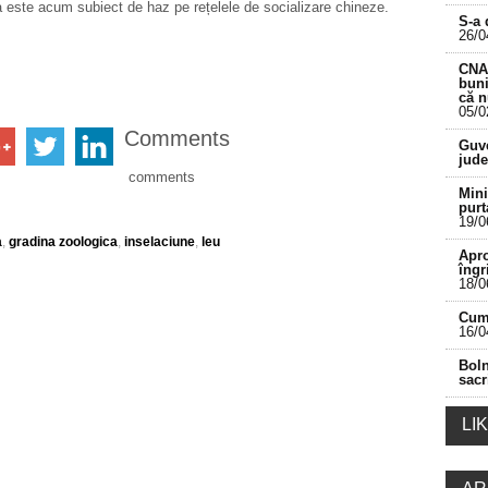
 este acum subiect de haz pe rețelele de socializare chineze.
S-a 
26/0
CNA 
buni
că 
05/0
Comments
___________________________________________
Guve
jude
comments
Mini
purt
19/0
a
,
gradina zoologica
,
inselaciune
,
leu
Apro
îngr
18/0
Cum 
16/0
Boln
sacr
LI