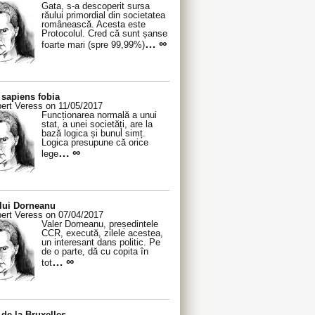
Gata, s-a descoperit sursa
răului primordial din societatea
românească. Acesta este
Protocolul. Cred că sunt șanse
… ∞
foarte mari (spre 99,99%)
sapiens fobia
ert Veress on 11/05/2017
Funcționarea normală a unui
stat, a unei societăți, are la
bază logica și bunul simț.
Logica presupune că orice
… ∞
lege
 lui Dorneanu
ert Veress on 07/04/2017
Valer Dorneanu, președintele
CCR, execută, zilele acestea,
un interesant dans politic. Pe
de o parte, dă cu copita în
… ∞
tot
de la Bruxelles