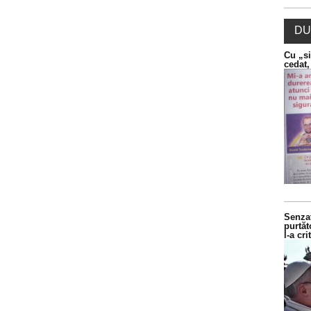
DU
Cu „si
cedat,
Senzaț
purtăt
l-a cr