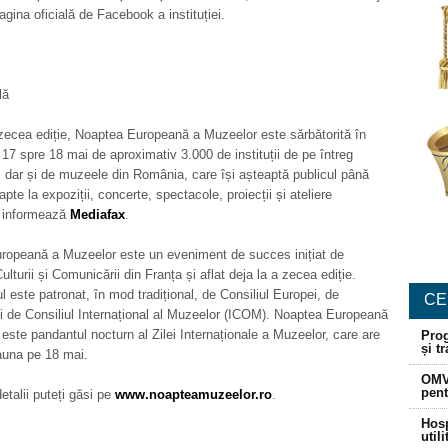
agina oficială de Facebook a instituției.
lă
 zecea ediție, Noaptea Europeană a Muzeelor este sărbătorită în
17 spre 18 mai de aproximativ 3.000 de instituții de pe întreg
, dar și de muzeele din România, care își așteaptă publicul până
apte la expoziții, concerte, spectacole, proiecții și ateliere
, informează
Mediafax
.
ropeană a Muzeelor este un eveniment de succes inițiat de
ulturii și Comunicării din Franța și aflat deja la a zecea ediție.
 este patronat, în mod tradițional, de Consiliul Europei, de
CE
de Consiliul Internațional al Muzeelor (ICOM). Noaptea Europeană
este pandantul nocturn al Zilei Internaționale a Muzeelor, care are
Prog
și t
auna pe 18 mai.
OMV
pent
etalii puteți găsi pe
www.noapteamuzeelor.ro
.
Hosp
util