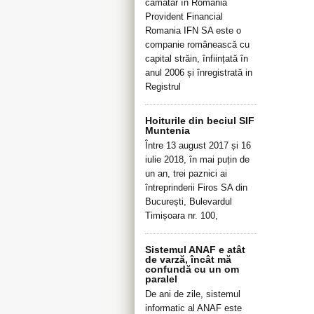
cămătar în România
Provident Financial
Romania IFN SA este o
companie românească cu
capital străin, înființată în
anul 2006 și înregistrată in
Registrul
Hoiturile din beciul SIF
Muntenia
Între 13 august 2017 și 16
iulie 2018, în mai puțin de
un an, trei paznici ai
întreprinderii Firos SA din
București, Bulevardul
Timișoara nr. 100,
Sistemul ANAF e atât
de varză, încât mă
confundă cu un om
paralel
De ani de zile, sistemul
informatic al ANAF este