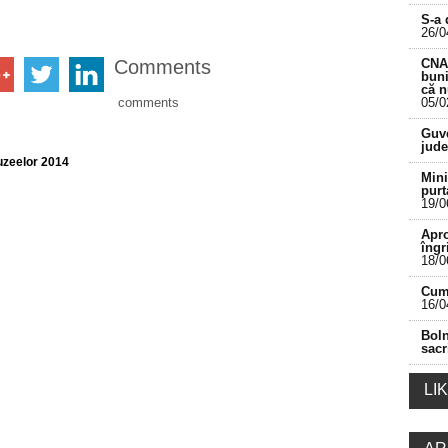
S-a 
26/0
Comments
CNA 
buni
că 
comments
05/0
___________________________________________
Guve
jude
zeelor 2014
Mini
purt
19/0
Apro
îngr
18/0
Cum 
16/0
Boln
sacr
LI