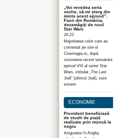
„Voi revedea seria
veche, să-mi șterg din
minte acest episod”.
Fanii din România,
dezamăgiți de noul
Star Wars
16:23
Majoritatea celor care au
comentat pe site-ul
Cinemagia.ro, după
vizionarea recent lansatului
episod VIII al seriei Star
Wars, intitulat „The Last
Jedi” (ultimul Jedi), sunt
extrem
ECONOMIE
Provident beneficiază
de studii de piață
realizate prin muncă la
negru
Asigurator în Anglia,