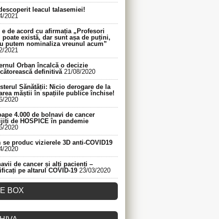
descoperit leacul talasemiei!
4/2021
e de acord cu afirmația „Profesori
 poate există, dar sunt așa de puțini,
nu putem nominaliza vreunul acum”
2/2021
rnul Orban încalcă o decizie
cătorească definitivă
21/08/2020
sterul Sănătății: Nicio derogare de la
area măștii în spațiile publice închise!
6/2020
ape 4.000 de bolnavi de cancer
ijiți de HOSPICE în pandemie
6/2020
se produc vizierele 3D anti-COVID19
4/2020
avii de cancer și alți pacienți –
ificați pe altarul COVID-19
23/03/2020
KE BOX