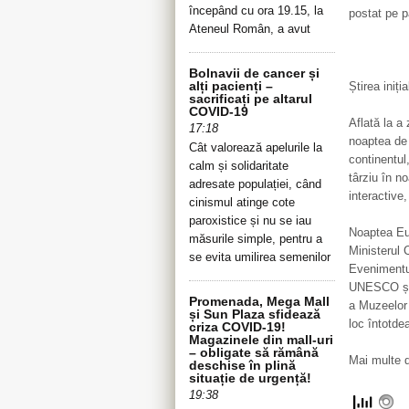
începând cu ora 19.15, la
postat pe p
Ateneul Român, a avut
Bolnavii de cancer și
alți pacienți –
Știrea iniția
sacrificați pe altarul
COVID-19
Aflată la a
17:18
noaptea de 
Cât valorează apelurile la
continentul
calm și solidaritate
târziu în no
adresate populației, când
interactive
cinismul atinge cote
paroxistice și nu se iau
Noaptea Eu
măsurile simple, pentru a
Ministerul C
se evita umilirea semenilor
Evenimentul
UNESCO și 
Promenada, Mega Mall
a Muzeelor 
și Sun Plaza sfidează
loc întotde
criza COVID-19!
Magazinele din mall-uri
– obligate să rămână
Mai multe d
deschise în plină
situație de urgență!
19:38