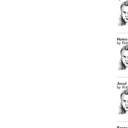
Homo 
by Rob
Jocul
by Rob
Pacea 