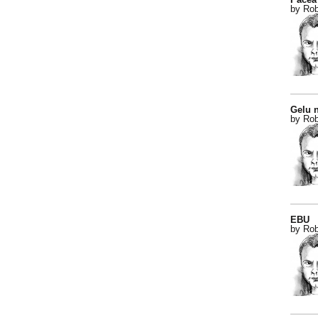
by Rob
Gelu n
by Rob
EBU
by Rob