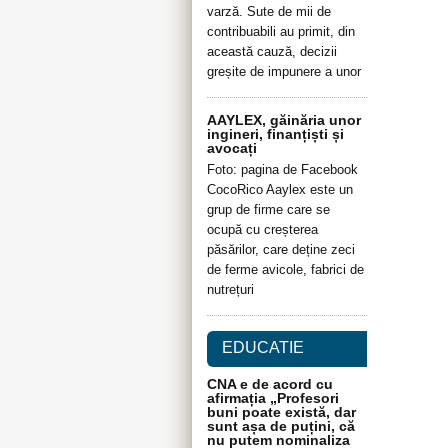
varză. Sute de mii de
contribuabili au primit, din
această cauză, decizii
greșite de impunere a unor
AAYLEX, găinăria unor
ingineri, finanțiști și
avocați
Foto: pagina de Facebook
CocoRico Aaylex este un
grup de firme care se
ocupă cu creșterea
păsărilor, care deține zeci
de ferme avicole, fabrici de
nutrețuri
EDUCATIE
CNA e de acord cu
afirmația „Profesori
buni poate există, dar
sunt așa de puțini, că
nu putem nominaliza