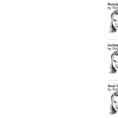
Român
by Rob
Invitaț
by Rob
Anul b
by Rob