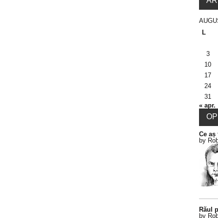
AR
AUGU
L
3
10
17
24
31
« apr.
OPI
Ce aș 
by Rob
Răul p
by Rob