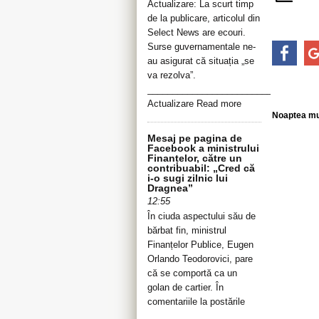
Actualizare: La scurt timp
de la publicare, articolul din
Select News are ecouri.
Surse guvernamentale ne-
au asigurat că situația „se
va rezolva”.
__________________________________
Actualizare Read more
Noaptea mu
Mesaj pe pagina de
Facebook a ministrului
Finanțelor, către un
contribuabil: „Cred că
i-o sugi zilnic lui
Dragnea”
12:55
În ciuda aspectului său de
bărbat fin, ministrul
Finanțelor Publice, Eugen
Orlando Teodorovici, pare
că se comportă ca un
golan de cartier. În
comentariile la postările