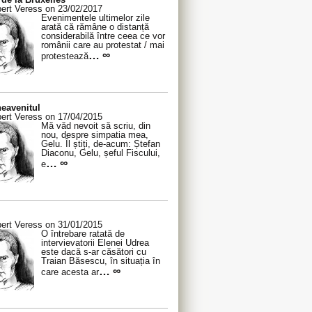
ert Veress on 23/02/2017
Evenimentele ultimelor zile
arată că rămâne o distanță
considerabilă între ceea ce vor
românii care au protestat / mai
… ∞
protestează
eavenitul
ert Veress on 17/04/2015
Mă văd nevoit să scriu, din
nou, despre simpatia mea,
Gelu. Îl știți, de-acum: Ștefan
Diaconu, Gelu, șeful Fiscului,
… ∞
e
ert Veress on 31/01/2015
O întrebare ratată de
intervievatorii Elenei Udrea
este dacă s-ar căsători cu
Traian Băsescu, în situația în
… ∞
care acesta ar