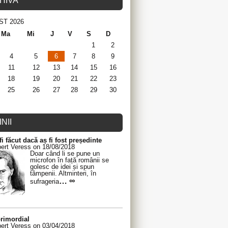
HIVA
ST 2026
Ma
Mi
J
V
S
D
1
2
4
5
6
7
8
9
11
12
13
14
15
16
18
19
20
21
22
23
25
26
27
28
29
30
NII
fi făcut dacă aș fi fost președinte
ert Veress on 18/08/2018
Doar când li se pune un
microfon în față românii se
golesc de idei și spun
tâmpenii. Altminteri, în
… ∞
sufrageria
rimordial
ert Veress on 03/04/2018