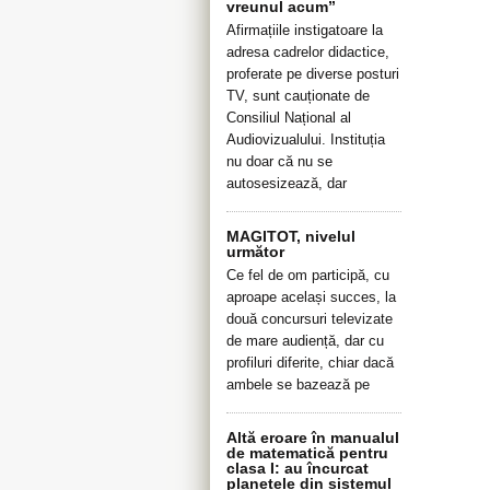
vreunul acum”
Afirmațiile instigatoare la
adresa cadrelor didactice,
proferate pe diverse posturi
TV, sunt cauționate de
Consiliul Național al
Audiovizualului. Instituția
nu doar că nu se
autosesizează, dar
MAGITOT, nivelul
următor
Ce fel de om participă, cu
aproape același succes, la
două concursuri televizate
de mare audiență, dar cu
profiluri diferite, chiar dacă
ambele se bazează pe
Altă eroare în manualul
de matematică pentru
clasa I: au încurcat
planetele din sistemul