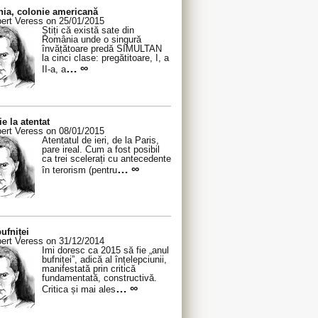
ia, colonie americană
ert Veress on 25/01/2015
Știți că există sate din
România unde o singură
învățătoare predă SIMULTAN
la cinci clase: pregătitoare, I, a
… ∞
II-a, a
ie la atentat
ert Veress on 08/01/2015
Atentatul de ieri, de la Paris,
pare ireal. Cum a fost posibil
ca trei scelerați cu antecedente
… ∞
în terorism (pentru
ufniței
ert Veress on 31/12/2014
Îmi doresc ca 2015 să fie „anul
bufniței”, adică al înțelepciunii,
manifestată prin critică
fundamentată, constructivă.
… ∞
Critica și mai ales