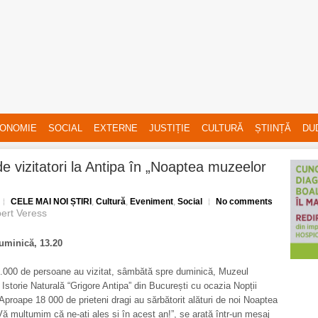
ONOMIE
SOCIAL
EXTERNE
JUSTIȚIE
CULTURĂ
ȘTIINȚĂ
DU
de vizitatori la Antipa în „Noaptea muzeelor
CELE MAI NOI ȘTIRI
,
Cultură
,
Eveniment
,
Social
No comments
ert Veress
minică, 13.20
.000 de persoane au vizitat, sâmbătă spre duminică, Muzeul
 Istorie Naturală “Grigore Antipa” din București cu ocazia Nopții
Aproape 18 000 de prieteni dragi au sărbătorit alături de noi Noaptea
ă mulțumim că ne-ați ales și în acest an!”, se arată într-un mesaj