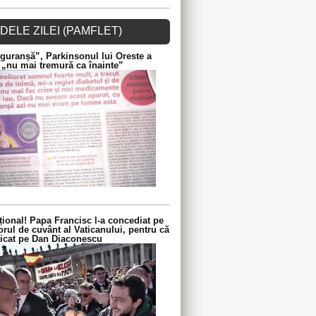
DELE ZILEI (PAMFLET)
guranșă”, Parkinsonul lui Oreste a
 „nu mai tremură ca înainte”
ional! Papa Francisc l-a concediat pe
orul de cuvânt al Vaticanului, pentru că
iticat pe Dan Diaconescu