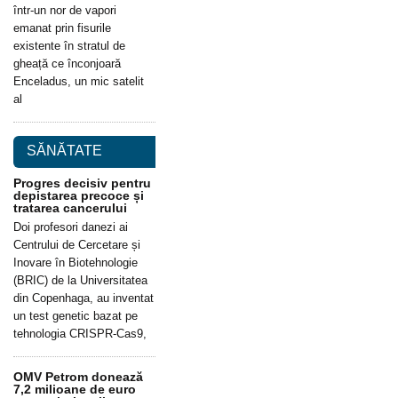
într-un nor de vapori
emanat prin fisurile
existente în stratul de
gheață ce înconjoară
Enceladus, un mic satelit
al
SĂNĂTATE
Progres decisiv pentru
depistarea precoce și
tratarea cancerului
Doi profesori danezi ai
Centrului de Cercetare și
Inovare în Biotehnologie
(BRIC) de la Universitatea
din Copenhaga, au inventat
un test genetic bazat pe
tehnologia CRISPR-Cas9,
OMV Petrom donează
7,2 milioane de euro