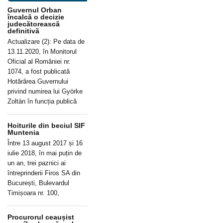
Guvernul Orban
încalcă o decizie
judecătorească
definitivă
Actualizare (2): Pe data de
13.11.2020, în Monitorul
Oficial al României nr.
1074, a fost publicată
Hotărârea Guvernului
privind numirea lui Györke
Zoltán în funcția publică
Hoiturile din beciul SIF
Muntenia
Între 13 august 2017 și 16
iulie 2018, în mai puțin de
un an, trei paznici ai
întreprinderii Firos SA din
București, Bulevardul
Timișoara nr. 100,
Procurorul ceaușist