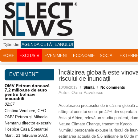
*Știri din
AGENDA CETĂȚEANULUI
HOME
EXCLUSIV
EVENIMENT
ECONOMIE
SOCIAL
EXTERN
Încălzirea globală este vinov
EVENIMENT
riscului de inundații
OMV Petrom donează
10/06/2013
Știință
No comments
7,2 milioane de euro
Autor: Oana Pavelescu
pentru bolnavii
incurabili
02:57
Accelerarea procesului de încălzire globală ar
Cristina Verchere, CEO
sfârșitul acestui secol pe 42% din suprafața t
OMV Petrom și Mihaela
Asia și Africa, relevă un studiu publicat, dum
Nemțanu director executiv
Nature Climate Change, transmite Kyodo.
Hospice Casa Speranței
Numărul persoanele expuse la riscul de inund
Marți, 21 februarie 2023,
estimarea actuală de 5,6 milioane la 80 de m