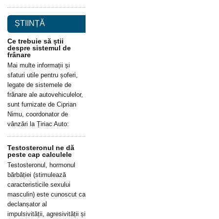
ȘTIINȚĂ
Ce trebuie să știi
despre sistemul de
frânare
Mai multe informații și
sfaturi utile pentru șoferi,
legate de sistemele de
frânare ale autovehiculelor,
sunt furnizate de Ciprian
Nimu, coordonator de
vânzări la Țiriac Auto:
Testosteronul ne dă
peste cap calculele
Testosteronul, hormonul
bărbăției (stimulează
caracteristicile sexului
masculin) este cunoscut ca
declanșator al
impulsivității, agresivității și