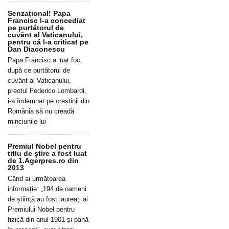
Senzațional! Papa
Francisc l-a concediat
pe purtătorul de
cuvânt al Vaticanului,
pentru că l-a criticat pe
Dan Diaconescu
Papa Francisc a luat foc,
după ce purtătorul de
cuvânt al Vaticanului,
preotul Federico Lombardi,
i-a îndemnat pe creștinii din
România să nu creadă
minciunile lui
Premiul Nobel pentru
titlu de știre a fost luat
de 1.Agerpres.ro din
2013
Când ai următoarea
informație: „194 de oameni
de știință au fost laureați ai
Premiului Nobel pentru
fizică din anul 1901 și până