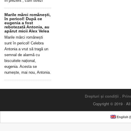
în prezent”, cum titrezi
Marile mărci românești,
în pericol! După ce
eugenia a fost
rebotezată Antonia, au
apărut micii Alex Velea
Marile mărci românești
sunt în pericol! Celebra
Antonia a vrut să tragă un
semnal de alarmă cu
biscuitele național,
eugenia. Acesta se
numește, mai nou, Antonia.
Drepturi și condiții
.
Princ
Copyright © 2019 · Al
English
(