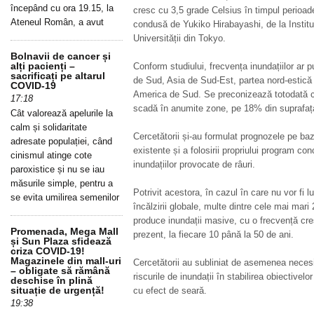
începând cu ora 19.15, la
cresc cu 3,5 grade Celsius în timpul perioade
Ateneul Român, a avut
condusă de Yukiko Hirabayashi, de la Institutu
Universității din Tokyo.
Bolnavii de cancer și
alți pacienți –
Conform studiului, frecvența inundațiilor ar 
sacrificați pe altarul
de Sud, Asia de Sud-Est, partea nord-estică 
COVID-19
America de Sud. Se preconizează totodată că
17:18
scadă în anumite zone, pe 18% din suprafaț
Cât valorează apelurile la
calm și solidaritate
Cercetătorii și-au formulat prognozele pe baz
adresate populației, când
existente și a folosirii propriului program c
cinismul atinge cote
inundațiilor provocate de râuri.
paroxistice și nu se iau
măsurile simple, pentru a
Potrivit acestora, în cazul în care nu vor fi 
se evita umilirea semenilor
încălzirii globale, multe dintre cele mai mari
produce inundații masive, cu o frecvență cre
Promenada, Mega Mall
prezent, la fiecare 10 până la 50 de ani.
și Sun Plaza sfidează
criza COVID-19!
Magazinele din mall-uri
Cercetătorii au subliniat de asemenea necesi
– obligate să rămână
riscurile de inundații în stabilirea obiectivel
deschise în plină
situație de urgență!
cu efect de seară.
19:38