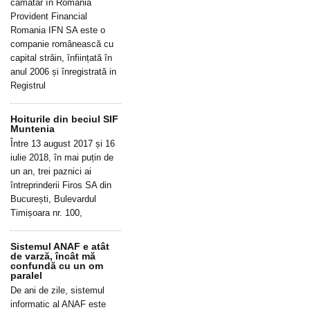
cămătar în România
Provident Financial
Romania IFN SA este o
companie românească cu
capital străin, înființată în
anul 2006 și înregistrată in
Registrul
Hoiturile din beciul SIF
Muntenia
Între 13 august 2017 și 16
iulie 2018, în mai puțin de
un an, trei paznici ai
întreprinderii Firos SA din
București, Bulevardul
Timișoara nr. 100,
Sistemul ANAF e atât
de varză, încât mă
confundă cu un om
paralel
De ani de zile, sistemul
informatic al ANAF este