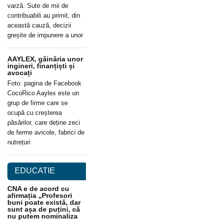
varză. Sute de mii de
contribuabili au primit, din
această cauză, decizii
greșite de impunere a unor
AAYLEX, găinăria unor
ingineri, finanțiști și
avocați
Foto: pagina de Facebook
CocoRico Aaylex este un
grup de firme care se
ocupă cu creșterea
păsărilor, care deține zeci
de ferme avicole, fabrici de
nutrețuri
EDUCATIE
CNA e de acord cu
afirmația „Profesori
buni poate există, dar
sunt așa de puțini, că
nu putem nominaliza