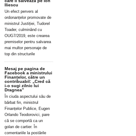
care îl salvează pe Ion
Iliescu
Un efect pervers al
ordonanțelor promovate de
ministrul Justiției, Tudorel
Toader, culminând cu
OUG7/2019, este crearea
premiselor pentru salvarea
mai multor personaje de
top din structurile
Mesaj pe pagina de
Facebook a ministrului
Finanțelor, către un
contribuabil: „Cred că
i-o sugi zilnic lui
Dragnea”
În ciuda aspectului său de
bărbat fin, ministrul
Finanțelor Publice, Eugen
Orlando Teodorovici, pare
că se comportă ca un
golan de cartier. În
comentariile la postările