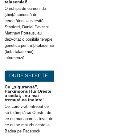
talasemiei!
O echipă de oameni de
știință condusă de
cercetătorii Universității
Stanford, Daniel Dever și
Matthew Porteus, au
dezvoltat o posibilă terapie
genetică pentru β-talasemie
(beta-talasemie),
informează
DUDE SELECTE
Cu „siguranșă”,
Parkinsonul lui Oreste
a cedat, „nu mai
tremură ca înainte”
Cei care v-ați întrebat ce
se întâmplă cu Oreste, de
ce nu mai apare la teve, de
ce nu se mai zburlește la
Badea pe Facebook