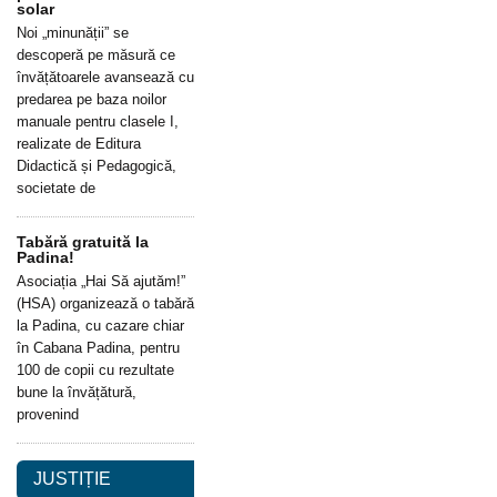
solar
Noi „minunății” se
descoperă pe măsură ce
învățătoarele avansează cu
predarea pe baza noilor
manuale pentru clasele I,
realizate de Editura
Didactică și Pedagogică,
societate de
Tabără gratuită la
Padina!
Asociația „Hai Să ajutăm!”
(HSA) organizează o tabără
la Padina, cu cazare chiar
în Cabana Padina, pentru
100 de copii cu rezultate
bune la învățătură,
provenind
JUSTIȚIE