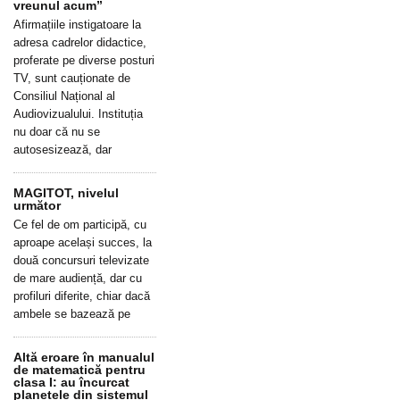
vreunul acum”
Afirmațiile instigatoare la
adresa cadrelor didactice,
proferate pe diverse posturi
TV, sunt cauționate de
Consiliul Național al
Audiovizualului. Instituția
nu doar că nu se
autosesizează, dar
MAGITOT, nivelul
următor
Ce fel de om participă, cu
aproape același succes, la
două concursuri televizate
de mare audiență, dar cu
profiluri diferite, chiar dacă
ambele se bazează pe
Altă eroare în manualul
de matematică pentru
clasa I: au încurcat
planetele din sistemul