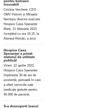
pentru bolnavii
incurabili
Cristina Verchere, CEO
OMV Petrom și Mihaela
Nemțanu director executiv
Hospice Casa Speranței
Marți, 21 februarie 2023,
începând cu ora 19.15, la
Ateneul Român, a avut
Hospice Casa
Speranței a primit
statutul de utilitate
publică!
Vineri, 22 aprilie 2022,
Hospice Casa Speranței
împlinește 30 de ani de
existență, perioadă în care
a oferit serviciile sale
medicale gratuite pentru
45.000 de pacienți,
S-a descoperit leacul