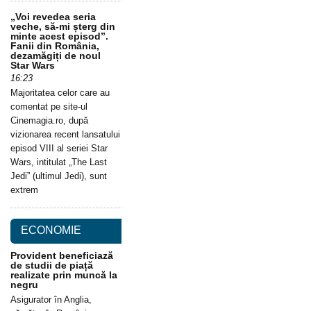
„Voi revedea seria
veche, să-mi șterg din
minte acest episod”.
Fanii din România,
dezamăgiți de noul
Star Wars
16:23
Majoritatea celor care au
comentat pe site-ul
Cinemagia.ro, după
vizionarea recent lansatului
episod VIII al seriei Star
Wars, intitulat „The Last
Jedi” (ultimul Jedi), sunt
extrem
ECONOMIE
Provident beneficiază
de studii de piață
realizate prin muncă la
negru
Asigurator în Anglia,