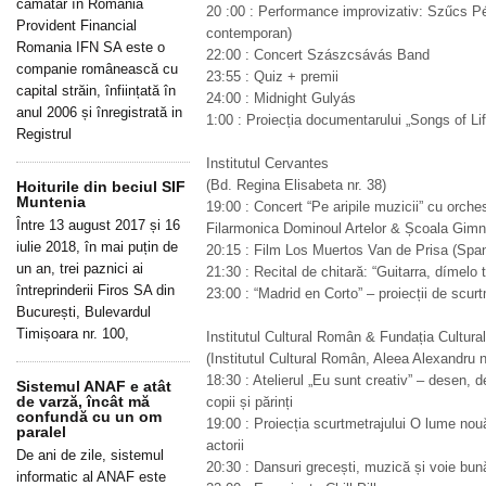
cămătar în România
20 :00 : Performance improvizativ: Szűcs Pé
Provident Financial
contemporan)
Romania IFN SA este o
22:00 : Concert Szászcsávás Band
companie românească cu
23:55 : Quiz + premii
capital străin, înființată în
24:00 : Midnight Gulyás
anul 2006 și înregistrată in
1:00 : Proiecția documentarului „Songs of Lif
Registrul
Institutul Cervantes
(Bd. Regina Elisabeta nr. 38)
Hoiturile din beciul SIF
Muntenia
19:00 : Concert “Pe aripile muzicii” cu orches
Între 13 august 2017 și 16
Filarmonica Dominoul Artelor & Școala Gimna
iulie 2018, în mai puțin de
20:15 : Film Los Muertos Van de Prisa (Span
un an, trei paznici ai
21:30 : Recital de chitară: “Guitarra, dímelo
întreprinderii Firos SA din
23:00 : “Madrid en Corto” – proiecții de scur
București, Bulevardul
Timișoara nr. 100,
Institutul Cultural Român & Fundația Cultur
(Institutul Cultural Român, Aleea Alexandru n
18:30 : Atelierul „Eu sunt creativ” – desen, 
Sistemul ANAF e atât
de varză, încât mă
copii și părinți
confundă cu un om
19:00 : Proiecția scurtmetrajului O lume nouă
paralel
actorii
De ani de zile, sistemul
20:30 : Dansuri grecești, muzică și voie bun
informatic al ANAF este