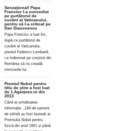
Senzațional! Papa
Francisc l-a concediat
pe purtătorul de
cuvânt al Vaticanului,
pentru că l-a criticat pe
Dan Diaconescu
Papa Francisc a luat foc,
după ce purtătorul de
cuvânt al Vaticanului,
preotul Federico Lombardi,
i-a îndemnat pe creștinii din
România să nu creadă
minciunile lui
Premiul Nobel pentru
titlu de știre a fost luat
de 1.Agerpres.ro din
2013
Când ai următoarea
informație: „194 de oameni
de știință au fost laureați ai
Premiului Nobel pentru
fizică din anul 1901 și până