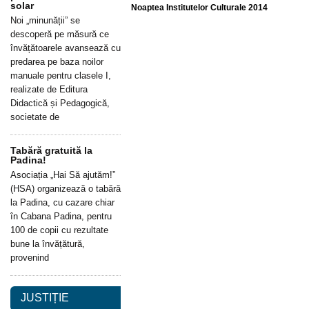
solar
Noaptea Institutelor Culturale 2014
Noi „minunății” se
descoperă pe măsură ce
învățătoarele avansează cu
predarea pe baza noilor
manuale pentru clasele I,
realizate de Editura
Didactică și Pedagogică,
societate de
Tabără gratuită la
Padina!
Asociația „Hai Să ajutăm!”
(HSA) organizează o tabără
la Padina, cu cazare chiar
în Cabana Padina, pentru
100 de copii cu rezultate
bune la învățătură,
provenind
JUSTIȚIE