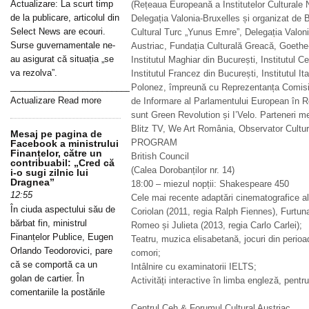
Actualizare: La scurt timp
(Rețeaua Europeană a Institutelor Culturale 
de la publicare, articolul din
Delegația Valonia-Bruxelles și organizat de B
Select News are ecouri.
Cultural Turc „Yunus Emre”, Delegația Valoni
Surse guvernamentale ne-
Austriac, Fundația Culturală Greacă, Goethe-I
au asigurat că situația „se
Institutul Maghiar din București, Institutul C
va rezolva”.
Institutul Francez din București, Institutul Ita
_____________________________________________________________
Polonez, împreună cu Reprezentanța Comisi
Actualizare Read more
de Informare al Parlamentului European în R
sunt Green Revolution și I’Velo. Parteneri 
Blitz TV, We Art România, Observator Cultura
Mesaj pe pagina de
PROGRAM
Facebook a ministrului
Finanțelor, către un
British Council
contribuabil: „Cred că
(Calea Dorobanților nr. 14)
i-o sugi zilnic lui
Dragnea”
18:00 – miezul nopții: Shakespeare 450
12:55
Cele mai recente adaptări cinematografice al
În ciuda aspectului său de
Coriolan (2011, regia Ralph Fiennes), Furtun
bărbat fin, ministrul
Romeo și Julieta (2013, regia Carlo Carlei);
Finanțelor Publice, Eugen
Teatru, muzica elisabetană, jocuri din peri
Orlando Teodorovici, pare
comori;
că se comportă ca un
Intâlnire cu examinatorii IELTS;
golan de cartier. În
Activități interactive în limba engleză, pentru 
comentariile la postările
Centrul Ceh & Forumul Cultural Austriac