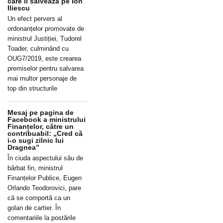
care îl salvează pe Ion
Iliescu
Un efect pervers al
ordonanțelor promovate de
ministrul Justiției, Tudorel
Toader, culminând cu
OUG7/2019, este crearea
premiselor pentru salvarea
mai multor personaje de
top din structurile
Mesaj pe pagina de
Facebook a ministrului
Finanțelor, către un
contribuabil: „Cred că
i-o sugi zilnic lui
Dragnea”
În ciuda aspectului său de
bărbat fin, ministrul
Finanțelor Publice, Eugen
Orlando Teodorovici, pare
că se comportă ca un
golan de cartier. În
comentariile la postările