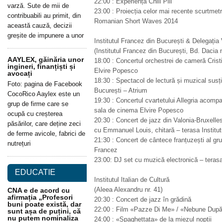
22:00 : Experiența Chill Pill
varză. Sute de mii de
23:00 : Proiecția celor mai recente scurtmet
contribuabili au primit, din
Romanian Short Waves 2014
această cauză, decizii
greșite de impunere a unor
Institutul Francez din București & Delegația
(Institutul Francez din București, Bd. Dacia n
AAYLEX, găinăria unor
18:00 : Concertul orchestrei de cameră Cr
ingineri, finanțiști și
Elvire Popesco
avocați
18:30 : Spectacol de lectură și muzical susț
Foto: pagina de Facebook
București – Atrium
CocoRico Aaylex este un
19:30 : Concertul cvartetului Allegria acomp
grup de firme care se
sala de cinema Elvire Popesco
ocupă cu creșterea
20:30 : Concert de jazz din Valonia-Bruxell
păsărilor, care deține zeci
cu Emmanuel Louis, chitară – terasa Institut
de ferme avicole, fabrici de
21:30 : Concert de cântece franțuzești al gru
nutrețuri
Francez
23:00: DJ set cu muzică electronică – terasa
EDUCATIE
Institutul Italian de Cultură
(Aleea Alexandru nr. 41)
CNA e de acord cu
afirmația „Profesori
20:30 : Concert de jazz în grădină
buni poate există, dar
22:00 : Film «Pazze Di Me» / «Nebune Dup
sunt așa de puțini, că
nu putem nominaliza
24:00 : «Spaghettata» de la miezul nopții