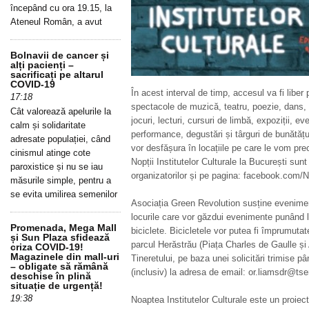
începând cu ora 19.15, la
Ateneul Român, a avut
Bolnavii de cancer și
alți pacienți –
sacrificați pe altarul
COVID-19
În acest interval de timp, accesul va fi liber
17:18
spectacole de muzică, teatru, poezie, dans, a
Cât valorează apelurile la
jocuri, lecturi, cursuri de limbă, expoziții, ev
calm și solidaritate
performance, degustări și târguri de bunătăț
adresate populației, când
vor desfășura în locațiile pe care le vom pre
cinismul atinge cote
Nopții Institutelor Culturale la București sunt 
paroxistice și nu se iau
organizatorilor și pe pagina: facebook.com/N
măsurile simple, pentru a
se evita umilirea semenilor
Asociația Green Revolution susține eveniment
locurile care vor găzdui evenimente punând la
Promenada, Mega Mall
biciclete. Bicicletele vor putea fi împrumutat
și Sun Plaza sfidează
parcul Herăstrău (Piața Charles de Gaulle și
criza COVID-19!
Magazinele din mall-uri
Tineretului, pe baza unei solicitări trimise p
– obligate să rămână
(inclusiv) la adresa de email: or.liamsdr@ts
deschise în plină
situație de urgență!
19:38
Noaptea Institutelor Culturale este un proiec