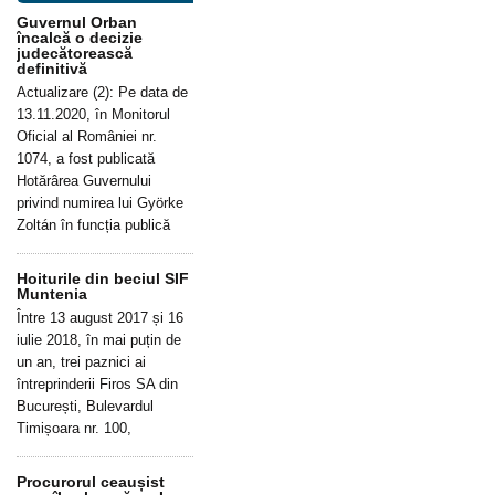
Guvernul Orban
încalcă o decizie
judecătorească
definitivă
Actualizare (2): Pe data de
13.11.2020, în Monitorul
Oficial al României nr.
1074, a fost publicată
Hotărârea Guvernului
privind numirea lui Györke
Zoltán în funcția publică
Hoiturile din beciul SIF
Muntenia
Între 13 august 2017 și 16
iulie 2018, în mai puțin de
un an, trei paznici ai
întreprinderii Firos SA din
București, Bulevardul
Timișoara nr. 100,
Procurorul ceaușist