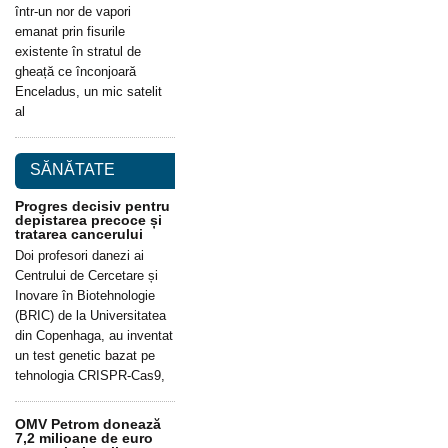
într-un nor de vapori
emanat prin fisurile
existente în stratul de
gheață ce înconjoară
Enceladus, un mic satelit
al
SĂNĂTATE
Progres decisiv pentru
depistarea precoce și
tratarea cancerului
Doi profesori danezi ai
Centrului de Cercetare și
Inovare în Biotehnologie
(BRIC) de la Universitatea
din Copenhaga, au inventat
un test genetic bazat pe
tehnologia CRISPR-Cas9,
OMV Petrom donează
7,2 milioane de euro