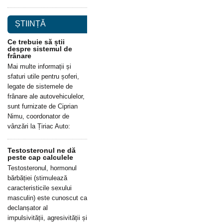
ȘTIINȚĂ
Ce trebuie să știi
despre sistemul de
frânare
Mai multe informații și
sfaturi utile pentru șoferi,
legate de sistemele de
frânare ale autovehiculelor,
sunt furnizate de Ciprian
Nimu, coordonator de
vânzări la Țiriac Auto:
Testosteronul ne dă
peste cap calculele
Testosteronul, hormonul
bărbăției (stimulează
caracteristicile sexului
masculin) este cunoscut ca
declanșator al
impulsivității, agresivității și