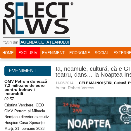
*Știri din
AGENDA CETĂȚEANULUI
HOME
EXCLUSIV
EVENIMENT
ECONOMIE
SOCIAL
EXTERN
Ia, neamule, cultură, că e G
EVENIMENT
teatru, dans… la Noaptea Inst
OMV Petrom donează
11/06/2014
CELE MAI NOI ȘTIRI
,
Cultură
,
E
7,2 milioane de euro
Autor: Robert Veress
pentru bolnavii
incurabili
02:57
Cristina Verchere, CEO
OMV Petrom și Mihaela
Nemțanu director executiv
Hospice Casa Speranței
Marți, 21 februarie 2023,