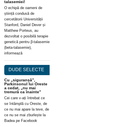
talasemiei!
O echipă de oameni de
știință condusă de
cercetătorii Universității
Stanford, Daniel Dever și
Matthew Porteus, au
dezvoltat o posibilă terapie
genetică pentru β-talasemie
(beta-talasemie),
informează
DUDE SELECTE
Cu „siguranșă”,
Parkinsonul lui Oreste
a cedat, „nu mai
tremură ca înainte”
Cei care v-ați întrebat ce
se întâmplă cu Oreste, de
ce nu mai apare la teve, de
ce nu se mai zburlește la
Badea pe Facebook