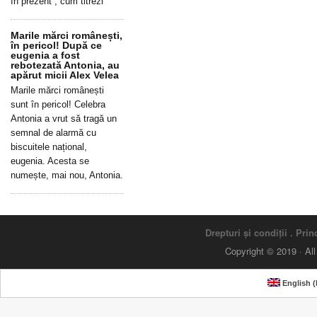
în prezent”, cum titrezi
Marile mărci românești,
în pericol! După ce
eugenia a fost
rebotezată Antonia, au
apărut micii Alex Velea
Marile mărci românești
sunt în pericol! Celebra
Antonia a vrut să tragă un
semnal de alarmă cu
biscuitele național,
eugenia. Acesta se
numește, mai nou, Antonia.
Drepturi și condiții
.
Princ
Copyright © 2019 · Al
English
(