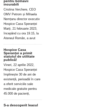
pentru bolnavii
incurabili
Cristina Verchere, CEO
OMV Petrom și Mihaela
Nemțanu director executiv
Hospice Casa Speranței
Marți, 21 februarie 2023,
începând cu ora 19.15, la
Ateneul Român, a avut
Hospice Casa
Speranței a primit
statutul de utilitate
publică!
Vineri, 22 aprilie 2022,
Hospice Casa Speranței
împlinește 30 de ani de
existență, perioadă în care
a oferit serviciile sale
medicale gratuite pentru
45.000 de pacienți,
S-a descoperit leacul