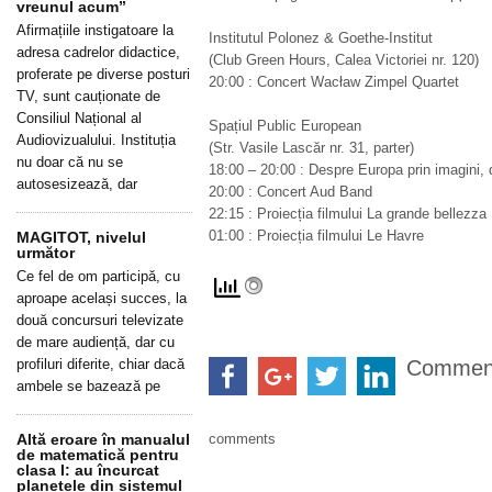
vreunul acum”
Afirmațiile instigatoare la
Institutul Polonez & Goethe-Institut
adresa cadrelor didactice,
(Club Green Hours, Calea Victoriei nr. 120)
proferate pe diverse posturi
20:00 : Concert Wacław Zimpel Quartet
TV, sunt cauționate de
Consiliul Național al
Spațiul Public European
Audiovizualului. Instituția
(Str. Vasile Lascăr nr. 31, parter)
nu doar că nu se
18:00 – 20:00 : Despre Europa prin imagini, qu
autosesizează, dar
20:00 : Concert Aud Band
22:15 : Proiecția filmului La grande bellezza
01:00 : Proiecția filmului Le Havre
MAGITOT, nivelul
următor
Ce fel de om participă, cu
aproape același succes, la
două concursuri televizate
de mare audiență, dar cu
profiluri diferite, chiar dacă
Commen
ambele se bazează pe
Altă eroare în manualul
comments
de matematică pentru
clasa I: au încurcat
planetele din sistemul