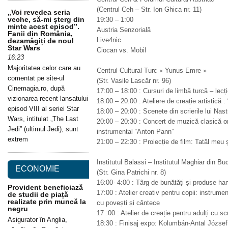
(Centrul Ceh – Str. Ion Ghica nr. 11)
„Voi revedea seria
veche, să-mi șterg din
19:30 – 1:00
minte acest episod”.
Austria Senzorială
Fanii din România,
Live4nic
dezamăgiți de noul
Star Wars
Ciocan vs. Mobil
16:23
Majoritatea celor care au
Centrul Cultural Turc « Yunus Emre »
comentat pe site-ul
(Str. Vasile Lascăr nr. 96)
Cinemagia.ro, după
17:00 – 18:00 : Cursuri de limbă turcă – lec
vizionarea recent lansatului
18:00 – 20:00 : Ateliere de creație artistică 
episod VIII al seriei Star
18:00 – 20:00 : Scenete din scrierile lui Nas
Wars, intitulat „The Last
20:00 – 20:30 : Concert de muzică clasică or
Jedi” (ultimul Jedi), sunt
instrumental “Anton Pann”
extrem
21:00 – 22:30 : Proiecție de film: Tatăl meu ș
Institutul Balassi – Institutul Maghiar din Bu
ECONOMIE
(Str. Gina Patrichi nr. 8)
16:00- 4:00 : Târg de bunătăți și produse h
Provident beneficiază
17:00 : Atelier creativ pentru copii: instrume
de studii de piață
realizate prin muncă la
cu povești și cântece
negru
17 :00 : Atelier de creație pentru adulți cu 
Asigurator în Anglia,
18:30 : Finisaj expo: Kolumbán-Antal József